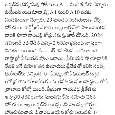
అర్జున్‌ను చిక్కడపల్లి పోలీసులు A11 నిందితుడిగా చేర్చారు.
థియేటర్ యజమాన్యాన్ని A1 నుంచి A10 వరకు
నిందితులుగా చేర్చారు. 23 మందిని నిందితులుగా చేర్చి
పోలీసులు చార్జ్‌షీట్‌ వేశారు. అల్లు అర్జున్‌తో పాటు మిగిలిన
వారికి కూడా నాంపల్లి కోర్టు సమన్లు జారీ చేసింది. 2024
డిసెంబర్ 5వ తేదీన పుష్ప-2 సినిమా ప్రపంచ వ్యాప్తంగా
విడుదల అయింది. డిసెంబర్ 4వ తేదీన రెండు తెలుగు
రాష్ట్రాల్లో ప్రీమియర్ షోలు పడ్డాయి. ప్రీమియర్ షో చూడ్డానికి
రేవతి అనే మహిళ తన కుమారుడు శ్రీతేజ్‌తో కలిసి సంధ్య
థియేటర్‌కు వచ్చింది. ఈ నేపథ్యంలోనే థియేటర్ దగ్గర
తొక్కిసలాట చోటుచేసుకుంది. రేవతి సంఘటనా స్థలంలోనే
ప్రాణాలు కోల్పోయింది. తీవ్రంగా గాయపడ్డ శ్రీతేజ్‌ను
ఆస్పత్రికి తరలించారు. ఘటనపై కేసు నమోదు చేసిన
పోలీసులు అల్లు అర్జున్‌ను అరెస్టు చేసి నాంపల్లి కోర్టులో
హాజరుపరిచారు. విచారణ జరిపిన కోర్టు ఆయనకు 14