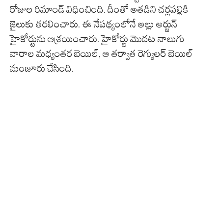
రోజుల రిమాండ్ విధించింది. దీంతో అతడిని చర్లపల్లికి
జైలుకు తరలించారు. ఈ నేపథ్యంలోనే అల్లు అర్జున్
హైకోర్టును ఆశ్రయించారు. హైకోర్టు మొదట నాలుగు
వారాల మధ్యంతర బెయిల్, ఆ తర్వాత రెగ్యులర్ బెయిల్
మంజూరు చేసింది.