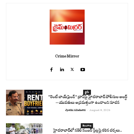
Crime Mirror
క్రైమ్
“రెంట్ బాయ్‌ఫ్రెండ్” ట్రాప్‌పై హైదరాబాద్ పోలీసుల అలర్ట్
– యువతులు అప్రమత్తంగా ఉండాలని సూచన
Jyothi Alishetti
-
August 8, 2026
తెలంగాణ
హైదరాబాద్‌లో నకిలీ నంబర్ ప్లేట్లపై కఠిన చర్యలు..