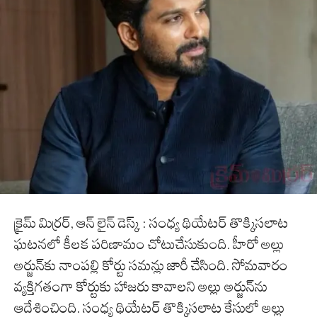
క్రైమ్ మిర్రర్, ఆన్ లైన్ డెస్క్ : సంధ్య థియేటర్ తొక్కిసలాట
ఘటనలో కీలక పరిణామం చోటుచేసుకుంది. హీరో అల్లు
అర్జున్‌కు నాంపల్లి కోర్టు సమన్లు జారీ చేసింది. సోమవారం
వ్యక్తిగతంగా కోర్టుకు హాజరు కావాలని అల్లు అర్జున్‌ను
ఆదేశించింది. సంధ్య థియేటర్ తొక్కిసలాట కేసులో అల్లు