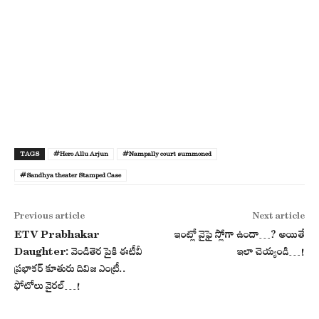
TAGS
#Hero Allu Arjun
#Nampally court summoned
#Sandhya theater Stamped Case
Previous article
Next article
ETV Prabhakar
ఇంట్లో వైఫై స్లోగా ఉందా…? అయితే
Daughter: వెండితెర పైకి ఈటీవీ
ఇలా చెయ్యండి…!
ప్రభాకర్ కూతురు దివిజ ఎంట్రీ..
ఫోటోలు వైరల్…!