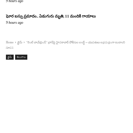
9 hours ago
ఘోర బస్సు ప్రమాదం.. ఏడుగురు మృతి, 11 మందికి గాయాలు
9 hours ago