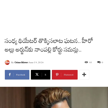
సంధ్య థియేటర్ తొక్కిసలాట ఘటన.. హీరో
అల్లు అర్జున్‌కు నాంపల్లి కోర్టు సమన్లు..
By
Crime Mirror
June 19, 2026
93
0
Facebook
X
Pinterest