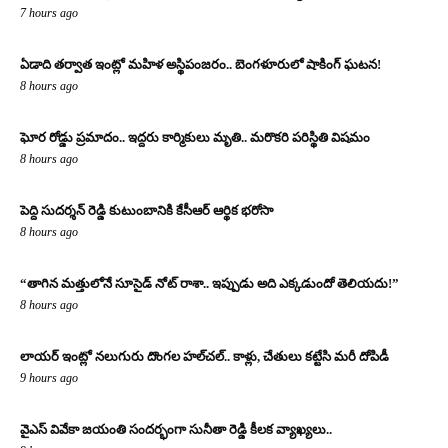
7 hours ago
ఏడాది తర్వాత ఇంట్లో మహిళ అస్థిపంజరం.. బెంగళూరులో షాకింగ్ ఘటన!
8 hours ago
ఘోర రోడ్డు ప్రమాదం.. ఇద్దరు కార్మికులు మృతి.. మరొకరి పరిస్థితి విషమం
8 hours ago
పెద్ది సుదర్శన్ రెడ్డి కుటుంబానికి కేసీఆర్ ఆర్థిక భరోసా
8 hours ago
“తాగిన మత్తులోనే సూసైడ్ నోట్ రాశా.. ఇప్పుడు అది ఎక్కడుందో తెలియదు!”
8 hours ago
లాయర్ ఇంట్లో నలుగురు దొంగల హల్‌చల్.. కాళ్లు, చేతులు కట్టేసి మరీ దోపిడీ
9 hours ago
వైఎస్ వివేకా జయంతి సందర్భంగా సునీతా రెడ్డి కీలక వ్యాఖ్యలు..