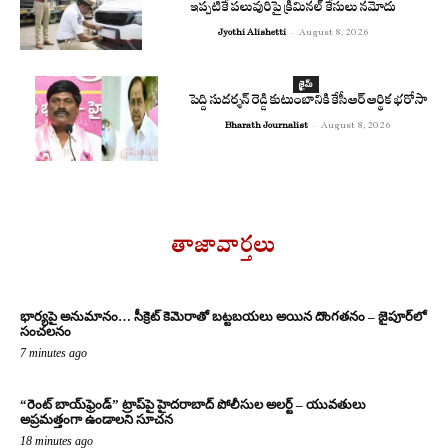
ఇప్పటికే పలువురిపై క్రిమినల్ కేసులు నమోదు
Jyothi Alishetti
-
August 8, 2026
క్రైమ్
పెద్ది సుదర్శన్ రెడ్డి కుటుంబానికి కేసీఆర్ ఆర్థిక భరోసా
Bharath Journalist
-
August 8, 2026
తాజావార్తలు
భార్యపై అనుమానం… సీక్రెట్ కెమెరాతో బట్టబయలు అయిన దొంగతనం – జైపూర్‌లో
సంచలనం
7 minutes ago
“రెంట్ బాయ్‌ఫ్రెండ్” ట్రాప్‌పై హైదరాబాద్ పోలీసుల అలర్ట్ – యువతులు
అప్రమత్తంగా ఉండాలని సూచన
18 minutes ago