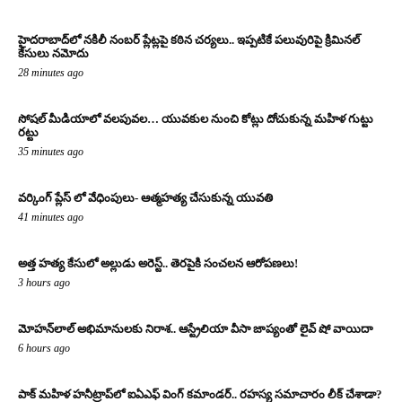
హైదరాబాద్‌లో నకిలీ నంబర్ ప్లేట్లపై కఠిన చర్యలు.. ఇప్పటికే పలువురిపై క్రిమినల్
కేసులు నమోదు
28 minutes ago
సోషల్ మీడియాలో వలపువల… యువకుల నుంచి కోట్లు దోచుకున్న మహిళ గుట్టు
రట్టు
35 minutes ago
వర్కింగ్ ప్లేస్ లో వేధింపులు- ఆత్మహత్య చేసుకున్న యువతి
41 minutes ago
అత్త హత్య కేసులో అల్లుడు అరెస్ట్.. తెరపైకి సంచలన ఆరోపణలు!
3 hours ago
మోహన్‌లాల్ అభిమానులకు నిరాశ.. ఆస్ట్రేలియా వీసా జాప్యంతో లైవ్ షో వాయిదా
6 hours ago
పాక్ మహిళ హనీట్రాప్‌లో ఐఏఎఫ్ వింగ్ కమాండర్.. రహస్య సమాచారం లీక్ చేశాడా?