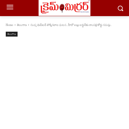
Home
తెలంగాణ
సంధ్య థియేటర్ తొక్కిసలాట ఘటన.. హీరో అల్లు అర్జున్‌కు నాంపల్లి కోర్టు సమన్లు..
తెలంగాణ