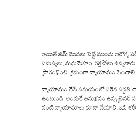
అయితే జిమ్ మొదలు పెట్టే ముందు ఆరోగ్య ప
సమస్యలు, మధుమేహం, రక్తపోటు ఉన్నవారు డా
ప్రారంభించి, క్రమంగా వ్యాయామం పెంచాలి
వ్యాయామం చేసే సమయంలో సరైన పద్ధతి చాల
ఉంటుంది. అందుకే అనుభవం ఉన్న ట్రైనర్ పర్
వంటి వ్యాయామాలు కూడా చేయాలి. ఇవి శరీ