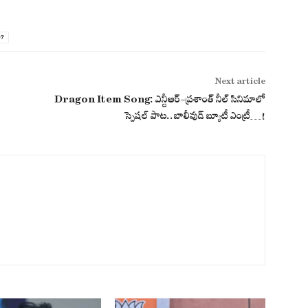
0?
Next article
Dragon Item Song: ఎన్టీఆర్-ప్రశాంత్ నీల్ సినిమాలో
స్పెషల్ పాట..బాలీవుడ్ బ్యూటీ ఎంట్రీ…!