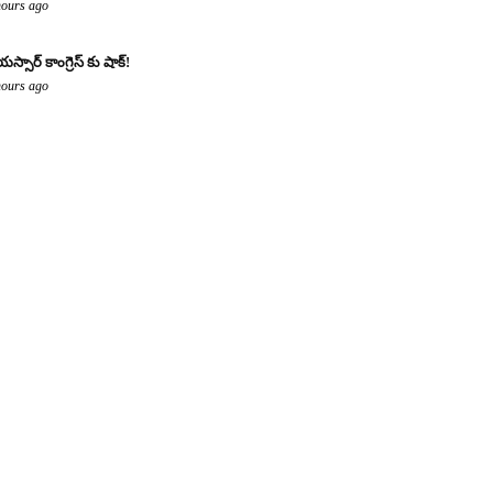
hours ago
యస్సార్ కాంగ్రెస్ కు షాక్!
hours ago