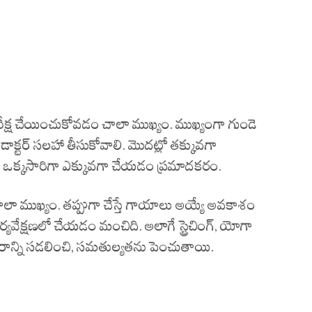
రీక్ష చేయించుకోవడం చాలా ముఖ్యం. ముఖ్యంగా గుండె
క్టర్ సలహా తీసుకోవాలి. మొదట్లో తక్కువగా
. ఒక్కసారిగా ఎక్కువగా చేయడం ప్రమాదకరం.
ా ముఖ్యం. తప్పుగా చేస్తే గాయాలు అయ్యే అవకాశం
యవేక్షణలో చేయడం మంచిది. అలాగే స్ట్రెచింగ్, యోగా
రాన్ని సడలించి, సమతుల్యతను పెంచుతాయి.