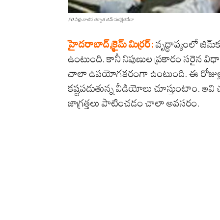
50 ఏళ్లు దాటిన తర్వాత జిమ్ సురక్షితమేనా
హైద‌రాబాద్‌,క్రైమ్ మిర్ర‌ర్‌:
వృద్ధాప్యంలో జిమ
ఉంటుంది. కానీ నిపుణుల ప్రకారం సరైన విధా
చాలా ఉపయోగకరంగా ఉంటుంది. ఈ రోజుల్లో 
కష్టపడుతున్న వీడియోలు చూస్తుంటాం. అవి
జాగ్రత్తలు పాటించడం చాలా అవసరం.