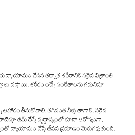
ు వ్యాయామం చేసిన తర్వాత శరీరానికి సరైన విశ్రాంతి
ప్పులు వస్తాయి. శరీరం ఇచ్చే సంకేతాలను గమనిస్తూ
న ఆహారం తీసుకోవాలి. తగినంత నీళ్లు తాగాలి. సరైన
స్తూ జిమ్ చేస్తే వృద్ధాప్యంలో కూడా ఆరోగ్యంగా,
్వంతో వ్యాయామం చేస్తే జీవన ప్రమాణం మెరుగవుతుంది.