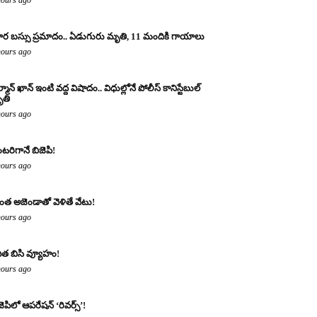
ర బస్సు ప్రమాదం.. ఏడుగురు మృతి, 11 మందికి గాయాలు
hours ago
్మాన్ ఖాన్ ఇంటి వద్ద విషాదం.. విధుల్లోనే పోలీస్ కానిస్టేబుల్
తి
hours ago
టరిగానే బిజెపి!
hours ago
ంత అజెండాతో వెళితే వేటు!
hours ago
ిత బిసి వ్యూహం!
hours ago
జెపిలో ఆపరేషన్ ‘రివర్స్’!