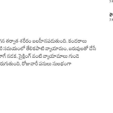
5 
వై
5 
రిగిన తర్వాత శరీరం బలహీనపడుతుంది. కండరాలు
టి సమయంలో తేలికపాటి వ్యాయామం, బరువులతో చేసే
ే నడక, సైక్లింగ్ వంటి వ్యాయామాలు గుండె
్తి పెరుగుతుంది, రోజువారీ పనులు సులభంగా