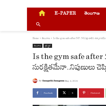
E-PAPER
తెలంగాణ
Home
తెలంగాణ
Is the gym safe after 50?: 50 ఏళ్లు దాటిన తర్వాత జిమ్ సు
తెలంగాణ
లైఫ్ స్టైల్
Is the gym safe after 50
సురక్షితమేనా..నిపుణులు చెప
By
Ganapathi Janagama
May 4, 2026
Facebook
X
Pinterest