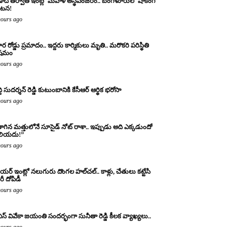
ాది తర్వాత ఇంట్లో మహిళ అస్థిపంజరం.. బెంగళూరులో షాకింగ్
టన!
hours ago
ర రోడ్డు ప్రమాదం.. ఇద్దరు కార్మికులు మృతి.. మరొకరి పరిస్థితి
ిషమం
hours ago
్ది సుదర్శన్ రెడ్డి కుటుంబానికి కేసీఆర్ ఆర్థిక భరోసా
hours ago
ాగిన మత్తులోనే సూసైడ్ నోట్ రాశా.. ఇప్పుడు అది ఎక్కడుందో
లియదు!”
hours ago
యర్ ఇంట్లో నలుగురు దొంగల హల్‌చల్.. కాళ్లు, చేతులు కట్టేసి
ీ దోపిడీ
hours ago
ఎస్ వివేకా జయంతి సందర్భంగా సునీతా రెడ్డి కీలక వ్యాఖ్యలు..
hours ago