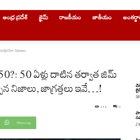
ఆంధ్ర ప్రదేశ్
క్రైమ్
రాజకీయం
జాతీయం
అంతర్జ
రక్షితమేనా..నిపుణులు...
?: 50 ఏళ్లు దాటిన తర్వాత జిమ్
్పిన నిజాలు, జాగ్రత్తలు ఇవే…!
మో
లై
58
134
0
పా
సమ
WhatsApp
2 