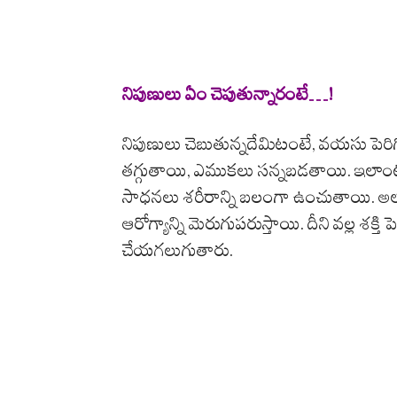
నిపుణులు ఏం చెపుతున్నారంటే…!
నిపుణులు చెబుతున్నదేమిటంటే, వయసు పె
తగ్గుతాయి, ఎముకలు సన్నబడతాయి. ఇలాం
సాధనలు శరీరాన్ని బలంగా ఉంచుతాయి. అలాగ
ఆరోగ్యాన్ని మెరుగుపరుస్తాయి. దీని వల్ల శక
చేయగలుగుతారు.