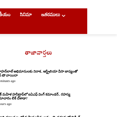
ాతీయం
సినిమా
ఇతరములు
తాజావార్తలు
హన్‌లాల్ అభిమానులకు నిరాశ.. ఆస్ట్రేలియా వీసా జాప్యంతో
వ్ షో వాయిదా
 minutes ago
క్ మహిళ హనీట్రాప్‌లో ఐఏఎఫ్ వింగ్ కమాండర్.. రహస్య
ాచారం లీక్ చేశాడా?
hours ago