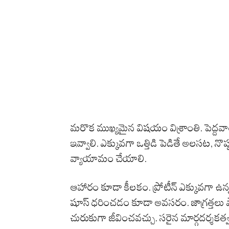
మరొక ముఖ్యమైన విషయం విశ్రాంతి. పెద్దవార
ఇవ్వాలి. ఎక్కువగా ఒత్తిడి పెడితే అలసట, నొ
వ్యాయామం చేయాలి.
ఆహారం కూడా కీలకం. ప్రోటీన్ ఎక్కువగా ఉన్
షూస్ ధరించడం కూడా అవసరం. జాగ్రత్తలు పాటి
చురుకుగా జీవించవచ్చు. సరైన మార్గదర్శకత