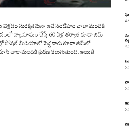
ఘో
4 
్‌కు వెళ్లడం సురక్షితమేనా అనే సందేహం చాలా మందికి
నంలో వ్యాయామం చేస్తే 60 ఏళ్ల తర్వాత కూడా జిమ్
సల
మృ
సోషల్ మీడియాలో పెద్దవారు కూడా జిమ్‌లో
4 
 చూసి చాలామందికి ప్రేరణ కలుగుతుంది. అయితే
ఒం
5 
సొ
5 
కవ
5 
బి