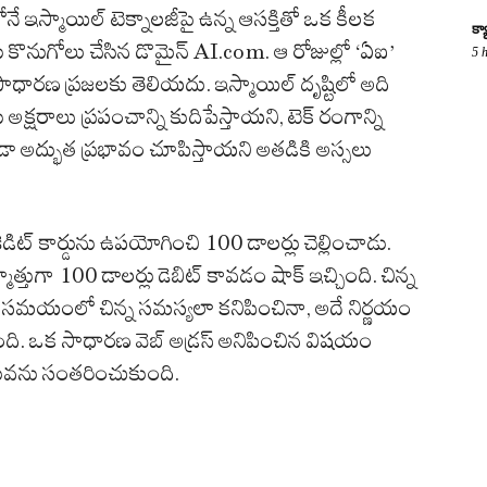
స్మాయిల్ టెక్నాలజీపై ఉన్న ఆసక్తితో ఒక కీలక
క్
ొనుగోలు చేసిన డొమైన్ AI.com. ఆ రోజుల్లో ‘ఏఐ’
5 
 సాధారణ ప్రజలకు తెలియదు. ఇస్మాయిల్ దృష్టిలో అది
అక్షరాలు ప్రపంచాన్ని కుదిపేస్తాయని, టెక్ రంగాన్ని
ూడా అద్భుత ప్రభావం చూపిస్తాయని అతడికి అస్సలు
డిట్ కార్డును ఉపయోగించి 100 డాలర్లు చెల్లించాడు.
తుగా 100 డాలర్లు డెబిట్ కావడం షాక్ ఇచ్చింది. చిన్న
 సమయంలో చిన్న సమస్యలా కనిపించినా, అదే నిర్ణయం
చేసింది. ఒక సాధారణ వెబ్ అడ్రస్ అనిపించిన విషయం
ిలువను సంతరించుకుంది.