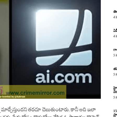
తె
4 
ఏప
4 
గా
5 
తమ
5 
హైద
విద
5 
ే మార్చేస్తుందని తరచూ చెబుతుంటారు. కానీ అది ఇలా
15
ప్