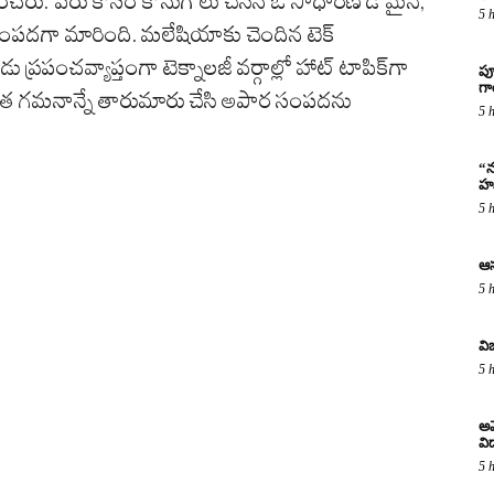
చరు. పేరు కోసం కొనుగోలు చేసిన ఓ సాధారణ డొమైన్,
5 
ంపదగా మారింది. మలేషియాకు చెందిన టెక్
డు ప్రపంచవ్యాప్తంగా టెక్నాలజీ వర్గాల్లో హాట్ టాపిక్‌గా
పూ
గ
ీవిత గమనాన్నే తారుమారు చేసి అపార సంపదను
5 
“న
హస
5 
ఆస
5 
వి
5 
అమ
విద
5 