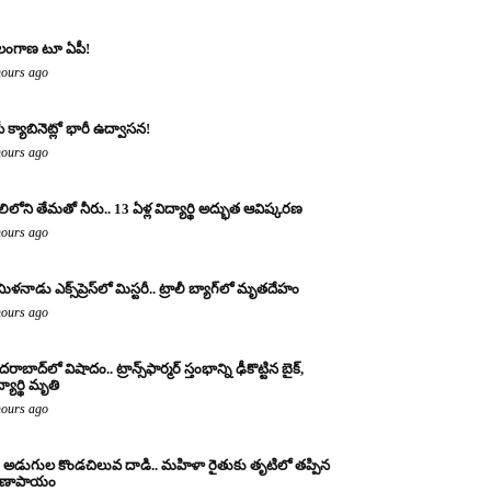
లంగాణ టూ ఏపీ!
hours ago
ీ క్యాబినెట్లో భారీ ఉద్వాసన!
hours ago
లిలోని తేమతో నీరు.. 13 ఏళ్ల విద్యార్థి అద్భుత ఆవిష్కరణ
hours ago
ిళనాడు ఎక్స్‌ప్రెస్‌లో మిస్టరీ.. ట్రాలీ బ్యాగ్‌లో మృతదేహం
hours ago
రాబాద్‌లో విషాదం.. ట్రాన్స్‌ఫార్మర్ స్తంభాన్ని ఢీకొట్టిన బైక్,
్యార్థి మృతి
hours ago
 అడుగుల కొండచిలువ దాడి.. మహిళా రైతుకు తృటిలో తప్పిన
రాణాపాయం