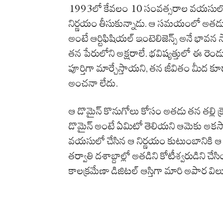
1993లో కేవలం 10 సంవత్సరాల వయసులోనే ఇ
నిర్ణయం తీసుకున్నాడు. ఆ సమయంలో అతడు క
అంటే ఆర్టిఫిషియల్ ఇంటెలిజెన్స్ అనే భావన
తన పేరులోని అక్షరాలే. భవిష్యత్తులో ఈ రెండు 
పూర్తిగా మార్చేస్తాయని, తన జీవితం మీద క
అంచనా లేదు.
ఆ డొమైన్ కొనుగోలు కోసం అతడు తన తల్లి క్రె
డొమైన్ అంటే ఏమిటో తెలియని ఆమెకు అకస్మాత్
వయసులో చేసిన ఆ నిర్ణయం కుటుంబానికి ఆ
తర్వాతి దశాబ్దాల్లో అతడిని కోటీశ్వరుడిని 
కాలక్రమేణా డిజిటల్ ఆస్తిగా మారి అపార వ