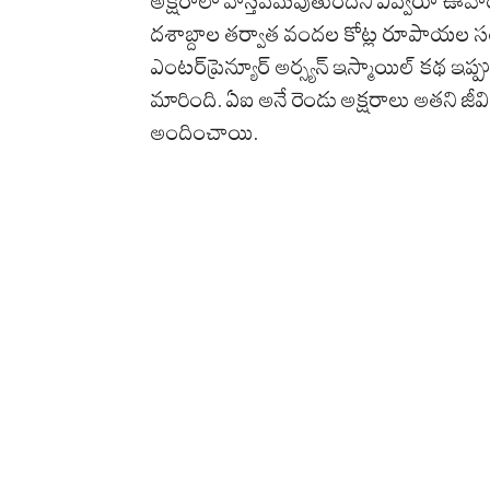
అక్షరాలా వాస్తవమవుతుందని ఎవ్వరూ ఊహిం
దశాబ్దాల తర్వాత వందల కోట్ల రూపాయల స
ఎంటర్‌ప్రెన్యూర్ అర్స్యన్ ఇస్మాయిల్ కథ ఇప్పు
మారింది. ఏఐ అనే రెండు అక్షరాలు అతని జ
అందించాయి.