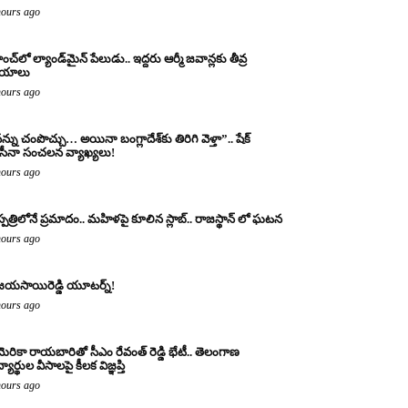
hours ago
ంచ్‌లో ల్యాండ్‌మైన్ పేలుడు.. ఇద్దరు ఆర్మీ జవాన్లకు తీవ్ర
ాయాలు
hours ago
న్ను చంపొచ్చు… అయినా బంగ్లాదేశ్‌కు తిరిగి వెళ్తా”.. షేక్
ీనా సంచలన వ్యాఖ్యలు!
hours ago
్పత్రిలోనే ప్రమాదం.. మహిళపై కూలిన స్లాబ్‌.. రాజస్థాన్ లో ఘటన
hours ago
జయసాయిరెడ్డి యూటర్న్!
hours ago
ెరికా రాయబారితో సీఎం రేవంత్ రెడ్డి భేటీ.. తెలంగాణ
్యార్థుల వీసాలపై కీలక విజ్ఞప్తి
hours ago