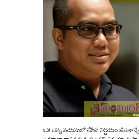
ఒక చిన్న వయసులో చేసిన నిర్ణయం జీవితాన్న