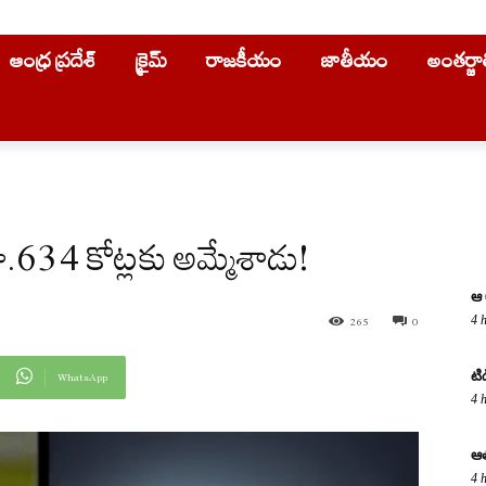
ఆంధ్ర ప్రదేశ్
క్రైమ్
రాజకీయం
జాతీయం
అంతర్జ
.634 కోట్లకు అమ్మేశాడు!
ఆ 
4 
265
0
టి
WhatsApp
4 
ఆత
4 