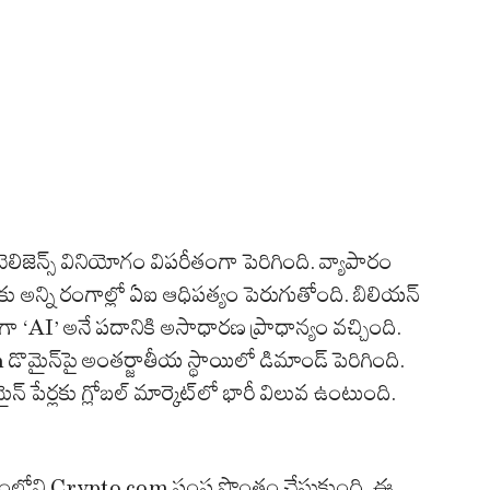
టెలిజెన్స్ వినియోగం విపరీతంగా పెరిగింది. వ్యాపారం
కు అన్ని రంగాల్లో ఏఐ ఆధిపత్యం పెరుగుతోంది. బిలియన్
ా ‘AI’ అనే పదానికి అసాధారణ ప్రాధాన్యం వచ్చింది.
డొమైన్‌పై అంతర్జాతీయ స్థాయిలో డిమాండ్ పెరిగింది.
పేర్లకు గ్లోబల్ మార్కెట్‌లో భారీ విలువ ఉంటుంది.
నేతృత్వంలోని Crypto.com సంస్థ సొంతం చేసుకుంది. ఈ