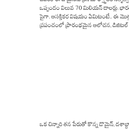
ఒప్పందం విలువ 70 మిలియన్ డాలర్లు. భా
పైగా. ఆసక్తికర విషయం ఏమిటంటే.. ఈ మొత్తం లా
ప్రపంచంలో ప్రారంభమైన ఆలోచన, డిజిటల్ క
ఒక చిన్నారి తన పేరుతో కొన్న డొమైన్, దశాబ