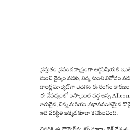
ప్రస్తుతం ప్రపంచవ్యాప్తంగా ఆర్టిఫిషియల్ ఇం
నుంచి వైద్యం వరకు, విద్య నుంచి వినోదం వర
డాలర్ల మార్కెట్‌గా ఎదిగిన ఈ రంగం కారణంగ
ఈ నేపథ్యంలో ఇస్మాయిల్ వద్ద ఉన్న AI.com 
అరుదైన, చిన్న మరియు ప్రభావవంతమైన డొమైన్ 
అదే పరిస్థితి ఇక్కడ కూడా కనిపించింది.
చివరికి ఈ డొమైన్‌ను క్రిస్ మార్స్జాలెక్ 