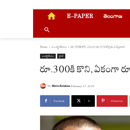
E-PAPER
తెలంగాణ
Home
అంతర్జాతీయం
రూ.300కి కొని, ఏకంగా రూ.634 కోట్లకు అమ్మేశాడు!
అంతర్జాతీయం
వైరల్
రూ.300కి కొని, ఏకంగా రూ
By
Shiva Krishna
February 13, 2026
Facebook
X
Pinterest