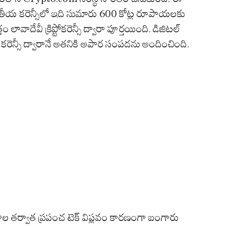
రతీయ కరెన్సీలో ఇది సుమారు 600 కోట్ల రూపాయలకు
వాదేవీ క్రిప్టోకరెన్సీ ద్వారా పూర్తయింది. డిజిటల్
రెన్సీ ద్వారానే అతనికి అపార సంపదను అందించింది.
్దాల తర్వాత ప్రపంచ టెక్ విప్లవం కారణంగా బంగారు