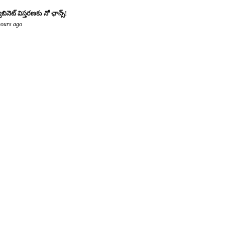
యాబినెట్ విస్తరణకు నో ఛాన్స్!
hours ago