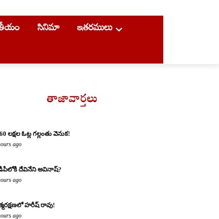
ాతీయం
సినిమా
ఇతరములు
తాజావార్తలు
60 లక్షల ఓట్ల గల్లంతు వెనుక!
hours ago
డిపిలోకి దేవినేని అవినాష్?
hours ago
్మరక్షణలో హరీష్ రావు!
hours ago