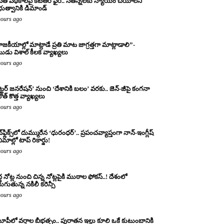
నేత పథకాలపై కేటీఆర్ ఫైర్.. నేతన్నలకు న్యాయం చేయాలని
రభుత్వానికి డిమాండ్
hours ago
ాజకీయాల్లో మాట్లాడే ప్రతి మాట జాగ్రత్తగా మాట్లాడాలి”-
ుడు విశాల్ కీలక వ్యాఖ్యలు
hours ago
ట్టర్ జనరేషన్’ నుంచి ‘దేశానికి బలం’ వరకు.. జెన్-జీపై కంగనా
ౌత్ కొత్త వ్యాఖ్యలు
hours ago
్‌ఫ్లిక్స్‌లో దుమ్మురేన ‘ధురంధర్’.. ప్రపంచవ్యాప్తంగా నాన్-ఇంగ్లీష్
ిమాల్లో టాప్ రికార్డు!
hours ago
ద్ద నోట్ల నుంచి చిన్న నోట్లపైకి ముఠాల ఫోకస్..! దేశంలో
రుగుతున్న నకిలీ కరెన్సీ
hours ago
పీలో వర్షాల బీభత్సం.. పురాతన ఇల్లు కూలి ఒకే కుటుంబానికి