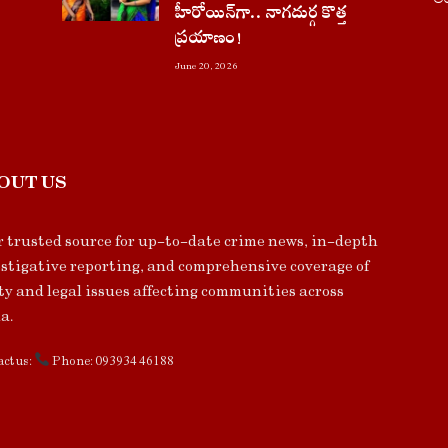
హీరోయిన్‌గా.. నాగదుర్గ కొత్త
ప్రయాణం!
June 20, 2026
OUT US
 trusted source for up-to-date crime news, in-depth
stigative reporting, and comprehensive coverage of
ty and legal issues affecting communities across
a.
ct us:
Phone: 093934 46188