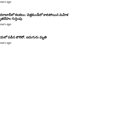
hours ago
దరాబాద్‌లో కలకలం: చెత్తకుండీలో కాలిపోయిన మహిళ
తదేహం గుర్తింపు
hours ago
యలో పడిన బొలెరో.. ఐదుగురు మృతి
hours ago