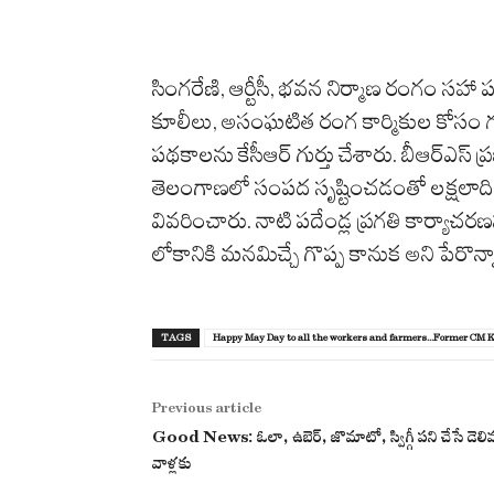
సింగరేణి, ఆర్టీసీ, భవన నిర్మాణ రంగం సహా ప
కూలీలు, అసంఘటిత రంగ కార్మికుల కోసం గత 
పథకాలను కేసీఆర్‌ గుర్తు చేశారు. బీఆర్‌ఎస్
తెలంగాణలో సంపద సృష్టించడంతో లక్షలా
వివరించారు. నాటి పదేండ్ల ప్రగతి కార్యాచర
లోకానికి మనమిచ్చే గొప్ప కానుక అని పేరొన్న
TAGS
Happy May Day to all the workers and farmers...Former CM K
Previous article
Good News: ఓలా, ఉబెర్, జొమాటో, స్విగ్గీ పని చేసే డెలివ
వాళ్లకు