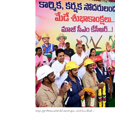
కార్మిక‌, క‌ర్ష‌క సోద‌రులంద‌రికి మేడే శుభాకాంక్ష‌లు...మాజీ సీఎం కేసీఆర్‌...!