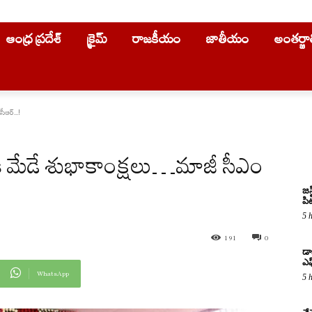
ఆంధ్ర ప్రదేశ్
క్రైమ్
రాజకీయం
జాతీయం
అంతర్జ
ీఆర్‌...!
‌రికి మేడే శుభాకాంక్ష‌లు…మాజీ సీఎం
జస
పిట
5 
191
0
డా
ఎఫ
WhatsApp
5 