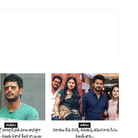
రాజకీయం
జాతీయం
 మాట్లాడే ప్రతి మాట జాగ్రత్తగా
విడాకుల కేసు వెనక్కి తీసుకున్న తమిళనాడు సీఎం
 నటుడు విశాల్ కీలక వ్యాఖ్యలు
విజయ్ భార్య..