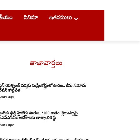
ాతీయం
సినిమా
ఇతరములు
తాజావార్తలు
్టిస్ యశ్వంత్ వర్మకు సుప్రీంకోర్టులో ఊరట.. కేసు నమోదు
ిషన్ కొట్టివేత
hours ago
బర్‌కు ఢిల్లీ హైకోర్టు ఊరట.. ‘100 శాతం’ క్లెయిమ్స్‌పై
్‌ఎస్‌ఎస్‌ఏఐ ఆదేశాలకు తాత్కాలిక స్టే
hours ago