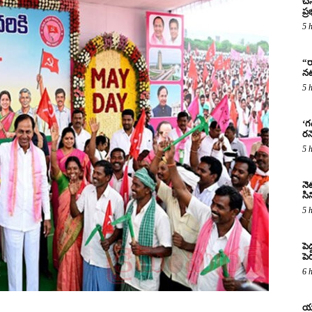
చే
ప్
5 
“ర
నట
5 
‘గ
రన
5 
నెట
సిన
5 
పె
పె
6 
యూ