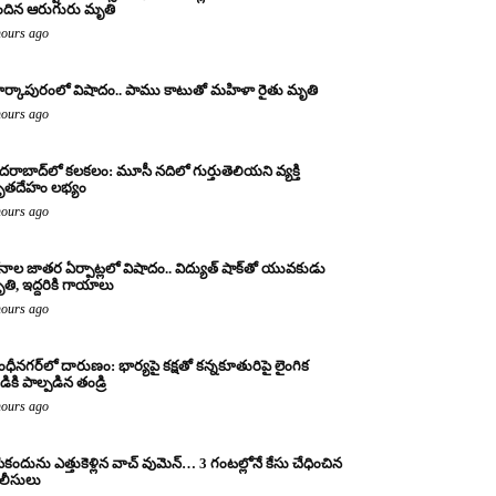
ందిన ఆరుగురు మృతి
hours ago
ర్కాపురంలో విషాదం.. పాము కాటుతో మహిళా రైతు మృతి
hours ago
దరాబాద్‌లో కలకలం: మూసీ నదిలో గుర్తుతెలియని వ్యక్తి
ృతదేహం లభ్యం
hours ago
నాల జాతర ఏర్పాట్లలో విషాదం.. విద్యుత్ షాక్‌తో యువకుడు
తి, ఇద్దరికి గాయాలు
hours ago
ంధీనగర్‌లో దారుణం: భార్యపై కక్షతో కన్నకూతురిపై లైంగిక
డికి పాల్పడిన తండ్రి
hours ago
ికందును ఎత్తుకెళ్లిన వాచ్ వుమెన్… 3 గంటల్లోనే కేసు చేధించిన
లీసులు