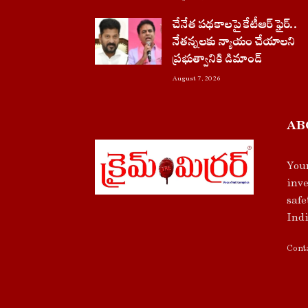
చేనేత పథకాలపై కేటీఆర్ ఫైర్..
నేతన్నలకు న్యాయం చేయాలని
ప్రభుత్వానికి డిమాండ్
August 7, 2026
AB
Your
inve
safe
Indi
Conta