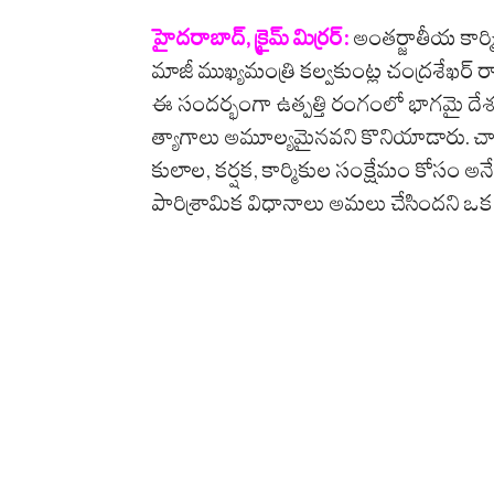
హైద‌రాబాద్‌, క్రైమ్ మిర్ర‌ర్‌:
అంత‌ర్జాతీయ కార్మి
మాజీ ముఖ్య‌మంత్రి క‌ల్వకుంట్ల చంద్ర‌శేఖ‌ర్ రావ
ఈ సంద‌ర్భంగా ఉత్పత్తి రంగంలో భాగమై దేశ సం
త్యాగాలు అమూల్యమైనవని కొనియాడారు. చారిత్రా
కులాల, కర్షక, కార్మికుల సంక్షేమం కోసం అన
పారిశ్రామిక విధానాలు అమలు చేసిందని ఒక 