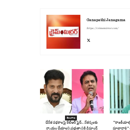
Ganapathi Janagama
https://crimemirror.com/
తెలంగాణ
చేనేత పథకాలపై కేటీఆర్ ఫైర్.. నేతన్నలకు
“రాజకీయాల్లో
న్యాయం చేయాలని ప్రభుత్వానికి డిమాండ్
మాట్లాడాలి”-