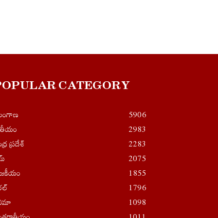
POPULAR CATEGORY
ెలంగాణ
5906
ాతీయం
2983
ధ్ర ప్రదేశ్
2283
ైమ్
2075
ాజకీయం
1855
రల్
1796
నిమా
1098
తర్జాతీయం
1011