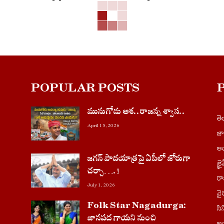
POPULAR POSTS
మునుగోడు ఆశ..రాజన్న శ్వాస..
త
April 15, 2026
జ
ఆం
జగన్ పాదయాత్రపై ఏపీలో జోరుగా
క్ర
చ‌ర్చా….!
ర
July 1, 2026
వై
Folk Star Nagadurga:
సి
జానపద గాయని నుంచి
అం