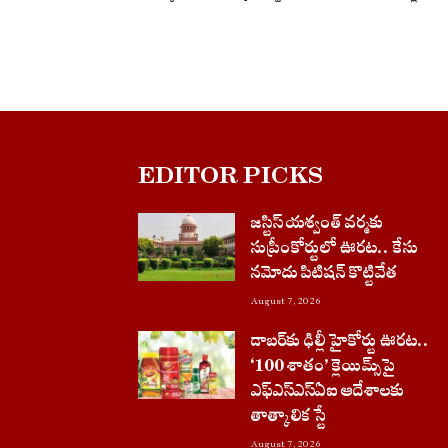
EDITOR PICKS
జస్టిస్ యశ్వంత్ వర్మకు
సుప్రీంకోర్టులో ఊరట.. కేసు
నమోదు పిటిషన్ కొట్టివేత
August 7, 2026
డాబర్‌కు ఢిల్లీ హైకోర్టు ఊరట..
‘100 శాతం’ క్లెయిమ్స్‌పై
ఎఫ్‌ఎస్‌ఎస్‌ఏఐ ఆదేశాలకు
తాత్కాలిక స్టే
August 7, 2026