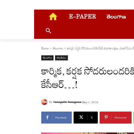
E-PAPER
తెలంగాణ
Home
తెలంగాణ
కార్మిక‌, క‌ర్ష‌క సోద‌రులంద‌రికి మేడే శుభాకాంక్ష‌లు...మాజీ సీఎం కేస
తెలంగాణ
రాజకీయం
కార్మిక‌, క‌ర్ష‌క సోద‌రులంద
కేసీఆర్‌…!
By
Ganapathi Janagama
May 1, 2026
Facebook
X
Pinterest