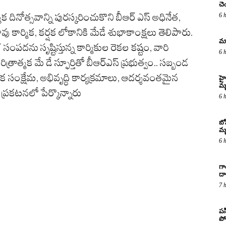
చె
క దినోత్స‌వాన్ని పుర‌స్క‌రించుకొని బీఆర్ ఎస్ అధినేత‌,
6 
ు కార్మిక‌, క‌ర్ష‌క లోకానికి మేడే శుభాకాంక్ష‌లు తెలిపారు.
మా
పదను సృష్టిస్తున్న కార్మికుల రెకల కష్టం, వారి
6 
త్మక మే డే స్ఫూర్తితో బీఆర్‌ఎస్‌ ప్రభుత్వం.. సబ్బండ
ేక సంక్షేమ, అభివృద్ధి కార్యక్రమాలు, ఆదర్శవంతమైన
హై
మ
ప్రకటనలో పేర్కొన్నారు
6 
బో
మృ
6 
గా
దా
7 
పస
పో