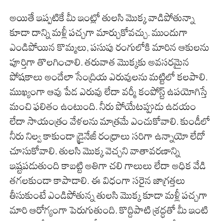
అయితే ఇప్పటికే మీ ఇంట్లో తులసి మొక్క వాడిపోతున్నా
కూడా దాన్ని మళ్లీ పచ్చగా మార్చుకోవచ్చు. ముందుగా
ఎండిపోయిన కొమ్మలు, పసుపు రంగులోకి మారిన ఆకులను
పూర్తిగా తొలగించాలి. తరువాత మొక్కకు అవసరమైన
పోషకాలు అందేలా సేంద్రియ ఎరువులను మట్టిలో కలపాలి.
ముఖ్యంగా ఆవు పేడ ఎరువు లేదా వర్మీ కంపోస్ట్ ఉపయోగిస్తే
మంచి ఫలితం ఉంటుంది. నీరు పోయేటప్పుడు ఉదయం
లేదా సాయంత్రం వేళలను మాత్రమే ఎంచుకోవాలి. కుండీలో
నీరు నిల్వ కాకుండా డ్రైనేజీ రంధ్రాలు సరిగా ఉన్నాయో లేదో
చూసుకోవాలి. తులసి మొక్క వెచ్చని వాతావరణాన్ని
ఇష్టపడుతుంది కాబట్టి అతిగా చలి గాలులు లేదా అధిక వేడి
తగలకుండా కాపాడాలి. ఈ విధంగా సరైన జాగ్రత్తలు
తీసుకుంటే ఎండిపోతున్న తులసి మొక్క కూడా మళ్లీ పచ్చగా
మారి ఆరోగ్యంగా పెరుగుతుంది. కొద్దిపాటి శ్రద్ధతో మీ ఇంటి