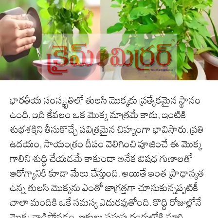
భారతీయ సంస్కృతిలో తులసి మొక్కకు ప్రత్యేకమైన స్థానం
ఉంది. ఇది కేవలం ఒక మొక్క మాత్రమే కాదు, ఇంటికి
శుభశక్తిని తీసుకొచ్చే పవిత్రమైన చిహ్నంగా భావిస్తారు. ప్రతి
ఉదయం, సాయంత్రం దీపం వెలిగించి పూజించే ఈ మొక్క
గాలిని శుద్ధి చేయడమే కాకుండా అనేక ఔషధ గుణాలతో
ఆరోగ్యానికి కూడా మేలు చేస్తుంది. అయితే ఇంత ప్రాధాన్యత
ఉన్న తులసి మొక్కను ఎంతో జాగ్రత్తగా చూసుకున్నప్పటికీ
చాలా మందికి ఒకే సమస్య ఎదురవుతోంది. కొద్ది రోజుల్లోనే
మొక్క వాడిపోవడం, ఆకులు పసుపు రంగులోకి మారి