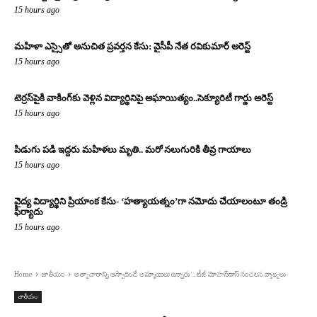
15 hours ago
మహిళా ఎస్సైతో అనుచిత ప్రవర్తన కేసు: వైసీపీ నేత రవికుమార్ అరెస్ట్
15 hours ago
టెర్రస్‌పైకి వాకింగ్‌కు వెళ్లిన విద్యార్థినిపై అఘాయిత్యం..సెక్యూరిటీ గార్డు అరెస్ట్
15 hours ago
పిడుగు పడి ఇద్దరు మహిళలు మృతి.. మరో నలుగురికి తీవ్ర గాయాలు
15 hours ago
వైద్య విద్యార్థిని ప్రియాంక కేసు- ‘హత్యాయత్నం’గా నమోదు చేయాలంటూ తండ్రి
ఫిర్యాదు
15 hours ago