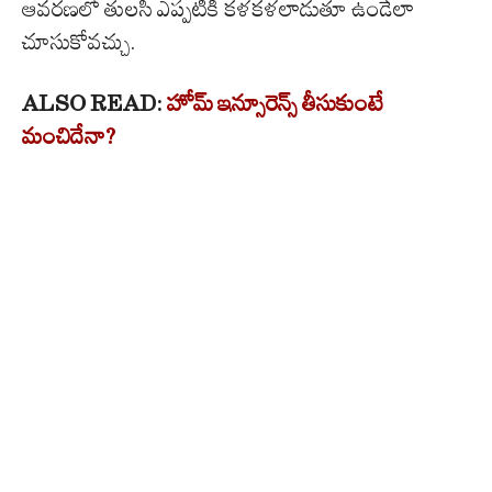
ఆవరణలో తులసి ఎప్పటికీ కళకళలాడుతూ ఉండేలా
చూసుకోవచ్చు.
ALSO READ:
హోమ్ ఇన్సూరెన్స్ తీసుకుంటే
మంచిదేనా?