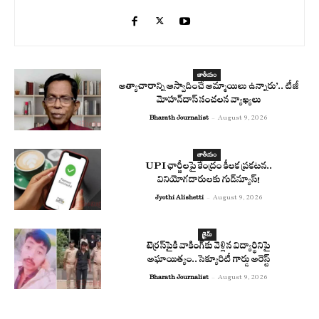
జాతీయం
అత్యాచారాన్ని ఆస్వాదించే అమ్మాయిలు ఉన్నారు’.. టీజీ
మోహన్‌దాస్‌ సంచలన వ్యాఖ్యలు
Bharath Journalist
-
August 9, 2026
జాతీయం
UPI ఛార్జీలపై కేంద్రం కీలక ప్రకటన..
వినియోగదారులకు గుడ్‌న్యూస్!
Jyothi Alishetti
-
August 9, 2026
క్రైమ్
టెర్రస్‌పైకి వాకింగ్‌కు వెళ్లిన విద్యార్థినిపై
అఘాయిత్యం..సెక్యూరిటీ గార్డు అరెస్ట్
Bharath Journalist
-
August 9, 2026