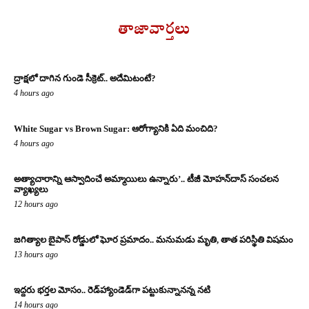
తాజావార్తలు
ద్రాక్షలో దాగిన గుండె సీక్రెట్.. అదేమిటంటే?
4 hours ago
White Sugar vs Brown Sugar: ఆరోగ్యానికి ఏది మంచిది?
4 hours ago
అత్యాచారాన్ని ఆస్వాదించే అమ్మాయిలు ఉన్నారు’.. టీజీ మోహన్‌దాస్‌ సంచలన
వ్యాఖ్యలు
12 hours ago
జగిత్యాల బైపాస్‌ రోడ్డులో ఘోర ప్రమాదం.. మనుమడు మృతి, తాత పరిస్థితి విషమం
13 hours ago
ఇద్దరు భర్తల మోసం.. రెడ్‌హ్యాండెడ్‌గా పట్టుకున్నానన్న నటి
14 hours ago