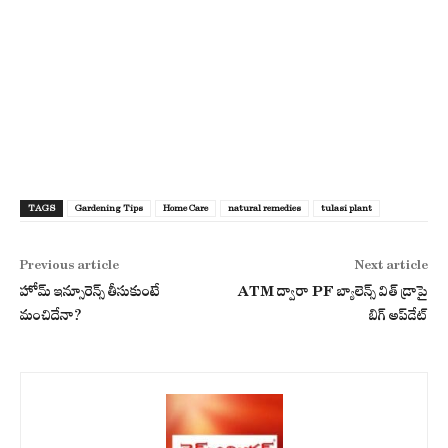
TAGS
Gardening Tips
Home Care
natural remedies
tulasi plant
Previous article
Next article
హోమ్ ఇన్సూరెన్స్ తీసుకుంటే
ATM ద్వారా PF బ్యాలెన్స్ విత్ డ్రాపై
మంచిదేనా?
బిగ్ అప్‌డేట్