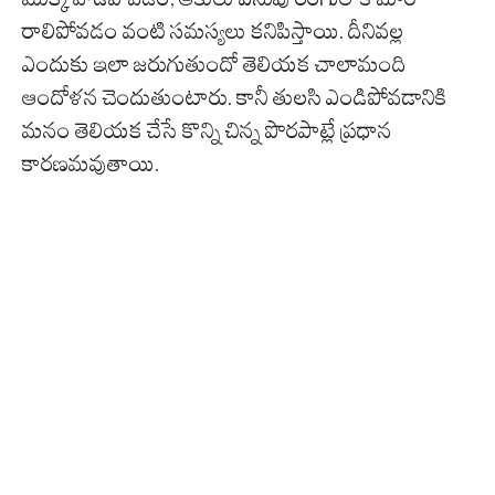
రాలిపోవడం వంటి సమస్యలు కనిపిస్తాయి. దీనివల్ల
ఎందుకు ఇలా జరుగుతుందో తెలియక చాలామంది
ఆందోళన చెందుతుంటారు. కానీ తులసి ఎండిపోవడానికి
మనం తెలియక చేసే కొన్ని చిన్న పొరపాట్లే ప్రధాన
కారణమవుతాయి.