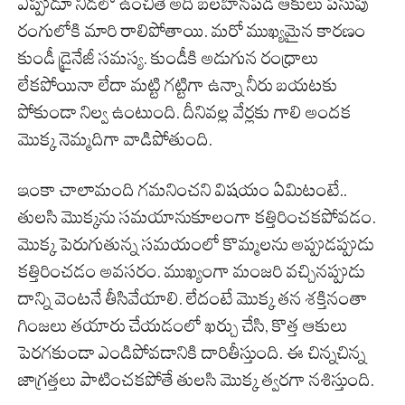
ఎప్పుడూ నీడలో ఉంచితే అది బలహీనపడి ఆకులు పసుపు
రంగులోకి మారి రాలిపోతాయి. మరో ముఖ్యమైన కారణం
కుండీ డ్రైనేజీ సమస్య. కుండీకి అడుగున రంధ్రాలు
లేకపోయినా లేదా మట్టి గట్టిగా ఉన్నా నీరు బయటకు
పోకుండా నిల్వ ఉంటుంది. దీనివల్ల వేర్లకు గాలి అందక
మొక్క నెమ్మదిగా వాడిపోతుంది.
ఇంకా చాలామంది గమనించని విషయం ఏమిటంటే..
తులసి మొక్కను సమయానుకూలంగా కత్తిరించకపోవడం.
మొక్క పెరుగుతున్న సమయంలో కొమ్మలను అప్పుడప్పుడు
కత్తిరించడం అవసరం. ముఖ్యంగా మంజరి వచ్చినప్పుడు
దాన్ని వెంటనే తీసివేయాలి. లేదంటే మొక్క తన శక్తినంతా
గింజలు తయారు చేయడంలో ఖర్చు చేసి, కొత్త ఆకులు
పెరగకుండా ఎండిపోవడానికి దారితీస్తుంది. ఈ చిన్నచిన్న
జాగ్రత్తలు పాటించకపోతే తులసి మొక్క త్వరగా నశిస్తుంది.