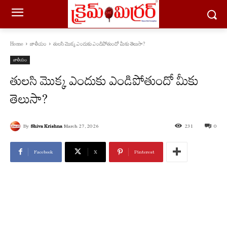
Home
జాతీయం
తులసి మొక్క ఎందుకు ఎండిపోతుందో మీకు తెలుసా?
జాతీయం
తులసి మొక్క ఎందుకు ఎండిపోతుందో మీకు
తెలుసా?
By
Shiva Krishna
March 27, 2026
231
0
Facebook
X
Pinterest