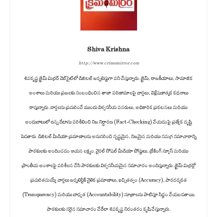
Shiva Krishna
http://www.crimemirror.com
శివకృష్ణ క్రైమ్ మిర్రర్ వెబ్‌సైట్‌లో డిజిటల్ జర్నలిస్టుగా పని చేస్తున్నారు. క్రైమ్, రాజకీయాలు, సామాజిక
అంశాలు మరియు ప్రజలకు సంబంధించిన తాజా పరిణామాలపై వార్తలు, విశ్లేషణాత్మక కథనాలు
రాస్తున్నారు. వార్తలను ప్రచురించే ముందు విశ్వసనీయ వనరులు, అధికారిక ప్రకటనలు మరియు
అందుబాటులో ఉన్న డేటాను పరిశీలించి నిజ నిర్ధారణ (Fact-Checking) చేయడంపై ప్రత్యేక దృష్టి
పెడతారు. డిజిటల్ మీడియా ప్రమాణాలను అనుసరించి స్పష్టమైన, నిజమైన మరియు సమగ్ర సమాచారాన్ని
పాఠకులకు అందించడం ఆయన లక్ష్యం. వైరల్ సోషల్ మీడియా పోస్టులు, బ్రేకింగ్ న్యూస్ మరియు
ప్రాంతీయ అంశాలపై పరిశీలన చేసి పాఠకులకు విశ్వసనీయమైన సమాచారం అందిస్తున్నారు. క్రైమ్ మిర్రర్లో
ప్రచురితమయ్యే వార్తలు జర్నలిస్టిక్ నైతిక ప్రమాణాలు, ఖచ్చితత్వం (Accuracy), పారదర్శకత
(Transparency) మరియు బాధ్యత (Accountability) సూత్రాలను పాటిస్తూ సిద్ధం చేయబడతాయి.
పాఠకులకు సరైన సమాచారం చేరేలా శివకృష్ణ నిరంతరం కృషి చేస్తున్నారు.