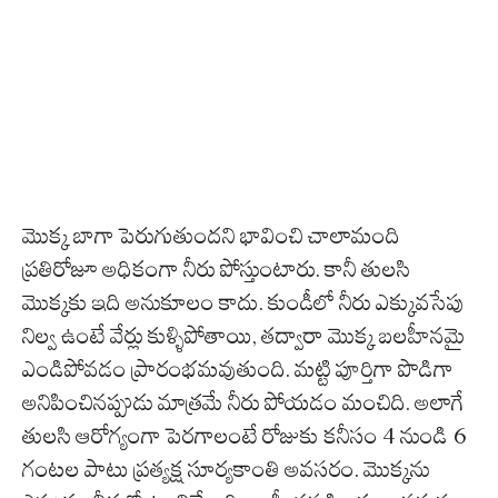
మొక్క బాగా పెరుగుతుందని భావించి చాలామంది
ప్రతిరోజూ అధికంగా నీరు పోస్తుంటారు. కానీ తులసి
మొక్కకు ఇది అనుకూలం కాదు. కుండీలో నీరు ఎక్కువసేపు
నిల్వ ఉంటే వేర్లు కుళ్ళిపోతాయి, తద్వారా మొక్క బలహీనమై
ఎండిపోవడం ప్రారంభమవుతుంది. మట్టి పూర్తిగా పొడిగా
అనిపించినప్పుడు మాత్రమే నీరు పోయడం మంచిది. అలాగే
తులసి ఆరోగ్యంగా పెరగాలంటే రోజుకు కనీసం 4 నుండి 6
గంటల పాటు ప్రత్యక్ష సూర్యకాంతి అవసరం. మొక్కను