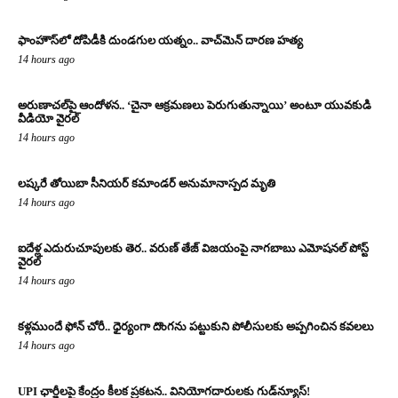
ఫాంహౌస్‌లో దోపిడీకి దుండగుల యత్నం.. వాచ్‌మెన్‌ దారణ హత్య
14 hours ago
అరుణాచల్‌పై ఆందోళన.. ‘చైనా ఆక్రమణలు పెరుగుతున్నాయి’ అంటూ యువకుడి
వీడియో వైరల్
14 hours ago
లష్కరే తోయిబా సీనియర్ కమాండర్ అనుమానాస్పద మృతి
14 hours ago
ఐదేళ్ల ఎదురుచూపులకు తెర.. వరుణ్ తేజ్ విజయంపై నాగబాబు ఎమోషనల్ పోస్ట్
వైరల్
14 hours ago
కళ్లముందే ఫోన్ చోరీ.. ధైర్యంగా దొంగను పట్టుకుని పోలీసులకు అప్పగించిన కవలలు
14 hours ago
UPI ఛార్జీలపై కేంద్రం కీలక ప్రకటన.. వినియోగదారులకు గుడ్‌న్యూస్!