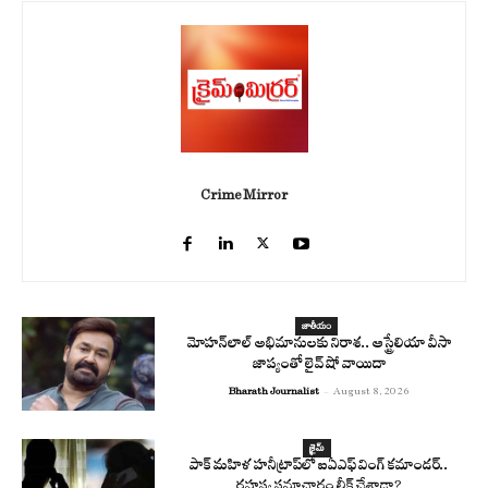
Crime Mirror
జాతీయం
మోహన్‌లాల్ అభిమానులకు నిరాశ.. ఆస్ట్రేలియా వీసా
జాప్యంతో లైవ్ షో వాయిదా
Bharath Journalist
-
August 8, 2026
క్రైమ్
పాక్ మహిళ హనీట్రాప్‌లో ఐఏఎఫ్ వింగ్ కమాండర్..