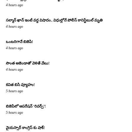
4 hours ago
సల్మాన్ ఖాన్ ఇంటి వద్ద విషాదం.. విధుల్లోనే పోలీస్ కానిస్టేబుల్ మృతి
4 hours ago
ఒంటరిగానే బిజెపి!
4 hours ago
సొంత అజెండాతో వెళితే వేటు!
4 hours ago
కవిత బిసి వ్యూహం!
5 hours ago
బిజెపిలో ఆపరేషన్ ‘రివర్స్’!
5 hours ago
వైయస్సార్ కాంగ్రెస్ కు షాక్!