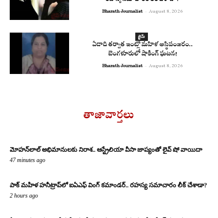
రహస్య సమాచారం లీక్ చేశాడా?
Bharath Journalist
-
August 8, 2026
క్రైమ్
ఏడాది తర్వాత ఇంట్లో మహిళ అస్థిపంజరం..
బెంగళూరులో షాకింగ్ ఘటన!
Bharath Journalist
-
August 8, 2026
తాజావార్తలు
మోహన్‌లాల్ అభిమానులకు నిరాశ.. ఆస్ట్రేలియా వీసా జాప్యంతో లైవ్ షో వాయిదా
47 minutes ago
పాక్ మహిళ హనీట్రాప్‌లో ఐఏఎఫ్ వింగ్ కమాండర్.. రహస్య సమాచారం లీక్ చేశాడా?
2 hours ago