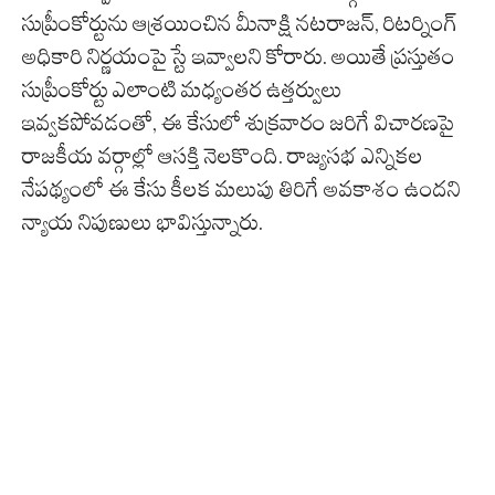
సుప్రీంకోర్టును ఆశ్రయించిన మీనాక్షి నటరాజన్, రిటర్నింగ్
అధికారి నిర్ణయంపై స్టే ఇవ్వాలని కోరారు. అయితే ప్రస్తుతం
సుప్రీంకోర్టు ఎలాంటి మధ్యంతర ఉత్తర్వులు
ఇవ్వకపోవడంతో, ఈ కేసులో శుక్రవారం జరిగే విచారణపై
రాజకీయ వర్గాల్లో ఆసక్తి నెలకొంది. రాజ్యసభ ఎన్నికల
నేపథ్యంలో ఈ కేసు కీలక మలుపు తిరిగే అవకాశం ఉందని
న్యాయ నిపుణులు భావిస్తున్నారు.