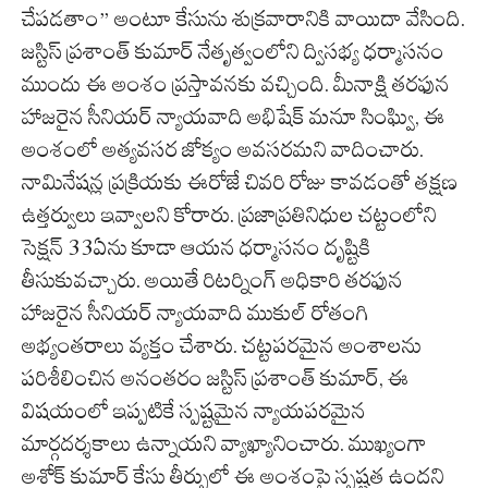
చేపడతాం” అంటూ కేసును శుక్రవారానికి వాయిదా వేసింది.
జస్టిస్ ప్రశాంత్ కుమార్ నేతృత్వంలోని ద్విసభ్య ధర్మాసనం
ముందు ఈ అంశం ప్రస్తావనకు వచ్చింది. మీనాక్షి తరఫున
హాజరైన సీనియర్ న్యాయవాది అభిషేక్ మనూ సింఘ్వి, ఈ
అంశంలో అత్యవసర జోక్యం అవసరమని వాదించారు.
నామినేషన్ల ప్రక్రియకు ఈరోజే చివరి రోజు కావడంతో తక్షణ
ఉత్తర్వులు ఇవ్వాలని కోరారు. ప్రజాప్రతినిధుల చట్టంలోని
సెక్షన్ 33ఏను కూడా ఆయన ధర్మాసనం దృష్టికి
తీసుకువచ్చారు. అయితే రిటర్నింగ్ అధికారి తరఫున
హాజరైన సీనియర్ న్యాయవాది ముకుల్ రోతంగి
అభ్యంతరాలు వ్యక్తం చేశారు. చట్టపరమైన అంశాలను
పరిశీలించిన అనంతరం జస్టిస్ ప్రశాంత్ కుమార్, ఈ
విషయంలో ఇప్పటికే స్పష్టమైన న్యాయపరమైన
మార్గదర్శకాలు ఉన్నాయని వ్యాఖ్యానించారు. ముఖ్యంగా
అశోక్ కుమార్ కేసు తీర్పులో ఈ అంశంపై స్పష్టత ఉందని