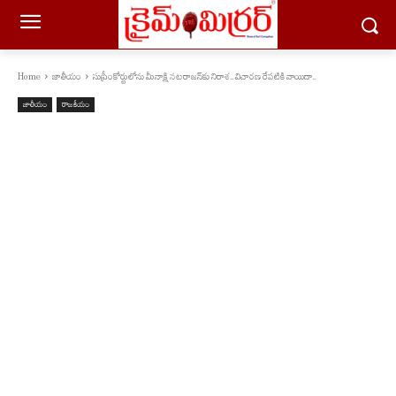
Home
జాతీయం
సుప్రీంకోర్టులోను మీనాక్షి నటరాజన్‌కు నిరాశ.. విచారణ రేపటికి వాయిదా..
జాతీయం
రాజకీయం