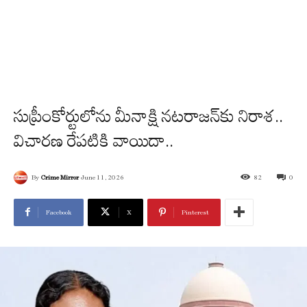
సుప్రీంకోర్టులోను మీనాక్షి నటరాజన్‌కు నిరాశ..
విచారణ రేపటికి వాయిదా..
By
Crime Mirror
June 11, 2026
82
0
Facebook
X
Pinterest