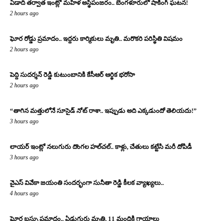
ఏడాది తర్వాత ఇంట్లో మహిళ అస్థిపంజరం.. బెంగళూరులో షాకింగ్ ఘటన!
2 hours ago
ఘోర రోడ్డు ప్రమాదం.. ఇద్దరు కార్మికులు మృతి.. మరొకరి పరిస్థితి విషమం
2 hours ago
పెద్ది సుదర్శన్ రెడ్డి కుటుంబానికి కేసీఆర్ ఆర్థిక భరోసా
2 hours ago
“తాగిన మత్తులోనే సూసైడ్ నోట్ రాశా.. ఇప్పుడు అది ఎక్కడుందో తెలియదు!”
3 hours ago
లాయర్ ఇంట్లో నలుగురు దొంగల హల్‌చల్.. కాళ్లు, చేతులు కట్టేసి మరీ దోపిడీ
3 hours ago
వైఎస్ వివేకా జయంతి సందర్భంగా సునీతా రెడ్డి కీలక వ్యాఖ్యలు..
4 hours ago
ఘోర బస్సు ప్రమాదం.. ఏడుగురు మృతి, 11 మందికి గాయాలు