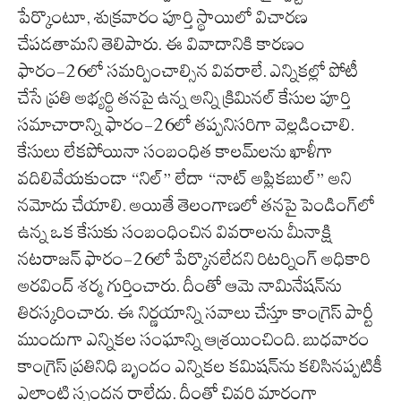
పేర్కొంటూ, శుక్రవారం పూర్తి స్థాయిలో విచారణ
చేపడతామని తెలిపారు. ఈ వివాదానికి కారణం
ఫారం-26లో సమర్పించాల్సిన వివరాలే. ఎన్నికల్లో పోటీ
చేసే ప్రతి అభ్యర్థి తనపై ఉన్న అన్ని క్రిమినల్ కేసుల పూర్తి
సమాచారాన్ని ఫారం-26లో తప్పనిసరిగా వెల్లడించాలి.
కేసులు లేకపోయినా సంబంధిత కాలమ్‌లను ఖాళీగా
వదిలివేయకుండా “నిల్” లేదా “నాట్ అప్లికబుల్” అని
నమోదు చేయాలి. అయితే తెలంగాణలో తనపై పెండింగ్‌లో
ఉన్న ఒక కేసుకు సంబంధించిన వివరాలను మీనాక్షి
నటరాజన్ ఫారం-26లో పేర్కొనలేదని రిటర్నింగ్ అధికారి
అరవింద్ శర్మ గుర్తించారు. దీంతో ఆమె నామినేషన్‌ను
తిరస్కరించారు. ఈ నిర్ణయాన్ని సవాలు చేస్తూ కాంగ్రెస్ పార్టీ
ముందుగా ఎన్నికల సంఘాన్ని ఆశ్రయించింది. బుధవారం
కాంగ్రెస్ ప్రతినిధి బృందం ఎన్నికల కమిషన్‌ను కలిసినప్పటికీ
ఎలాంటి స్పందన రాలేదు. దీంతో చివరి మార్గంగా