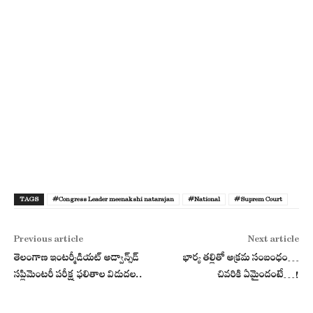
TAGS
#Congress Leader meenakshi natarajan
#National
#Suprem Court
Previous article
Next article
తెలంగాణ ఇంటర్మీడియట్ అడ్వాన్స్‌డ్
భార్య తల్లితో అక్రమ సంబంధం…
సప్లిమెంటరీ పరీక్ష ఫలితాల విడుదల..
చివరికి ఏమైందంటే…!