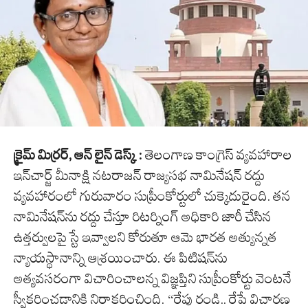
క్రైమ్ మిర్రర్, ఆన్ లైన్ డెస్క్ :
తెలంగాణ కాంగ్రెస్ వ్యవహారాల
ఇన్‌చార్జ్ మీనాక్షి నటరాజన్‌ రాజ్యసభ నామినేషన్ రద్దు
వ్యవహారంలో గురువారం సుప్రీంకోర్టులో చుక్కెదురైంది. తన
నామినేషన్‌ను రద్దు చేస్తూ రిటర్నింగ్ అధికారి జారీ చేసిన
ఉత్తర్వులపై స్టే ఇవ్వాలని కోరుతూ ఆమె భారత అత్యున్నత
న్యాయస్థానాన్ని ఆశ్రయించారు. ఈ పిటిషన్‌ను
అత్యవసరంగా విచారించాలన్న విజ్ఞప్తిని సుప్రీంకోర్టు వెంటనే
స్వీకరించడానికి నిరాకరించింది. “రేపు రండి.. రేపే విచారణ