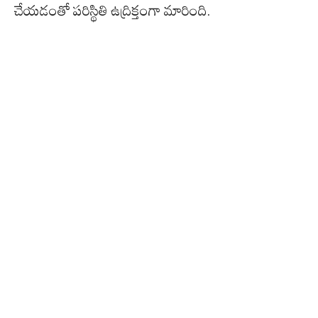
చేయడంతో పరిస్థితి ఉద్రిక్తంగా మారింది.