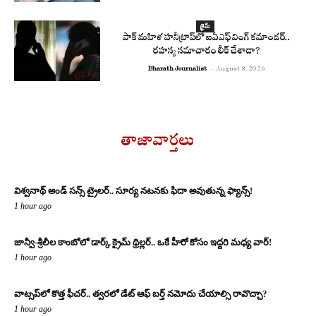
క్రైమ్
పాక్ మహిళ హనీట్రాప్‌లో ఐఏఎఫ్ వింగ్ కమాండర్..
రహస్య సమాచారం లీక్ చేశాడా?
Bharath Journalist
-
August 8, 2026
తాజావార్తలు
విశ్వనాథ్ అండ్ సన్స్ ట్రైలర్.. సూర్య నటనకు ఫిదా అవుతున్న ఫ్యాన్స్!
1 hour ago
జాన్వీ-శ్రీలీల కాంబోలో డార్క్ క్రైమ్ థ్రిల్లర్.. ఒకే హీరో కోసం ఇద్దరి మధ్య వార్!
1 hour ago
వాట్సప్‌లో కొత్త ఫీచర్.. త్వరలో డేట్ ఆఫ్ బర్త్ నమోదు చేయాల్సి రావొచ్చా?
1 hour ago