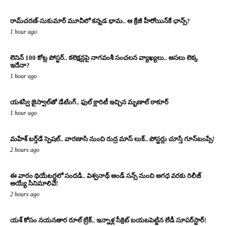
రామ్‌చరణ్‌-సుకుమార్‌ మూవీలో కన్నడ భామ.. ఆ క్రేజీ హీరోయిన్‌కే ఛాన్స్?
1 hour ago
లెనిన్ 100 కోట్ల పోస్టర్‌.. కలెక్షన్లపై నాగవంశీ సంచలన వ్యాఖ్యలు.. అసలు లెక్క
ఇదేనా?
1 hour ago
యశస్వి జైస్వాల్‌తో డేటింగ్.. ఫుల్ క్లారిటీ ఇచ్చిన మృణాల్ ఠాకూర్‌
1 hour ago
మహేశ్ బర్త్‌డే స్పెషల్.. వారణాసి నుంచి రుద్ర మాస్ లుక్.. పోస్టర్లు చూస్తే గూస్‌బంప్సే!
2 hours ago
ఈ వారం థియేటర్లలో సందడి.. విశ్వనాథ్ అండ్ సన్స్ నుంచి అగధ వరకు రిలీజ్
అయ్యే సినిమాలివే!
2 hours ago
యశ్ కోసం నయనతార రూల్ బ్రేక్.. ఇన్నాళ్ల సీక్రెట్ బయటపెట్టిన లేడీ సూపర్‌స్టార్!