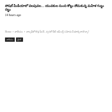
సోషల్ మీడియాలో వలపువల… యువకుల నుంచి కోట్లు దోచుకున్న మహిళ గుట్టు
రట్టు
14 hours ago