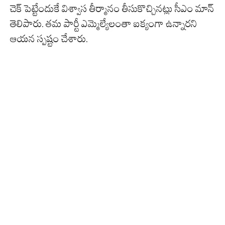
చెక్ పెట్టేందుకే విశ్వాస తీర్మానం తీసుకొచ్చినట్లు సీఎం మాన్‌
తెలిపారు. తమ పార్టీ ఎమ్మెల్యేలంతా ఐక్యంగా ఉన్నారని
ఆయన స్పష్టం చేశారు.