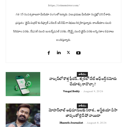
https://crimemirror.com/
గత 15 సంవత్సరాలుగా మీడియా రంగంలో ఉన్నారు. పలు ప్రముఖ మీడియా సంస్థల్లో పని చేశారు.
ప్రస్తుతం ‘క్రైమ్ మిర్రర్’కు డిప్యూటీ ఎడిటర్ ఇన్ చీఫ్ గా విధులు నిర్వహిస్తున్నారు. రాజకీయాల నుంచి
సినిమాల వరకు.. నేషనల్ నుంచి ఇంటర్నేషనల్ వరకు.. స్పోర్ట్స్ నుంచి క్రైమ్ వరకు అన్ని రకాల కథనాలు
అందిస్తున్నారు.
జాతీయం
వాట్సప్‌లో కొత్త ఫీచర్.. త్వరలో డేట్ ఆఫ్ బర్త్ నమోదు
చేయాల్సి రావొచ్చా?
Vengal Reddy
-
August 9, 2026
జాతీయం
మోహన్‌లాల్ అభిమానులకు నిరాశ.. ఆస్ట్రేలియా వీసా
జాప్యంతో లైవ్ షో వాయిదా
Bharath Journalist
-
August 8, 2026