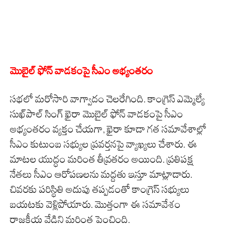
మొబైల్‌ ఫోన్‌ వాడకంపై సీఎం అభ్యంతరం
సభలో మరోసారి వాగ్వాదం చెలరేగింది. కాంగ్రెస్‌ ఎమ్మెల్యే
సుఖ్‌పాల్‌ సింగ్‌ ఖైరా మొబైల్‌ ఫోన్‌ వాడకంపై సీఎం
అభ్యంతరం వ్యక్తం చేయగా, ఖైరా కూడా గత సమావేశాల్లో
సీఎం కుటుంబ సభ్యుల ప్రవర్తనపై వ్యాఖ్యలు చేశారు. ఈ
మాటల యుద్ధం మరింత తీవ్రతరం అయింది. ప్రతిపక్ష
నేతలు సీఎం ఆరోపణలను మద్దతు ఇస్తూ మాట్లాడారు.
చివరకు పరిస్థితి అదుపు తప్పడంతో కాంగ్రెస్‌ సభ్యులు
బయటకు వెళ్లిపోయారు. మొత్తంగా ఈ సమావేశం
రాజకీయ వేడిని మరింత పెంచింది.