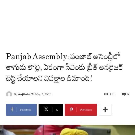
Panjab Assembly: పంజాబ్ అసెంబ్లీలో
తాగుడు లొల్లి, ఏకంగా సీఎంకు బ్రీత్ అనలైజర్
టెస్ట్ చేయాలని విపక్షాల డిమాండ్!
By
Anjibabu Ch
May 2, 2026
141
0
Facebook
X
Pinterest