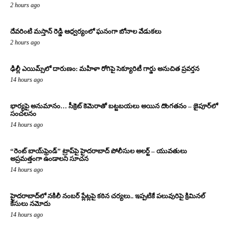
2 hours ago
దేవరింటి మస్తాన్ రెడ్డి ఆధ్వర్యంలో ఘనంగా బోనాల వేడుకలు
2 hours ago
ఢిల్లీ ఎయిమ్స్‌లో దారుణం: మహిళా రోగిపై సెక్యూరిటీ గార్డు అనుచిత ప్రవర్తన
14 hours ago
భార్యపై అనుమానం… సీక్రెట్ కెమెరాతో బట్టబయలు అయిన దొంగతనం – జైపూర్‌లో
సంచలనం
14 hours ago
“రెంట్ బాయ్‌ఫ్రెండ్” ట్రాప్‌పై హైదరాబాద్ పోలీసుల అలర్ట్ – యువతులు
అప్రమత్తంగా ఉండాలని సూచన
14 hours ago
హైదరాబాద్‌లో నకిలీ నంబర్ ప్లేట్లపై కఠిన చర్యలు.. ఇప్పటికే పలువురిపై క్రిమినల్
కేసులు నమోదు
14 hours ago