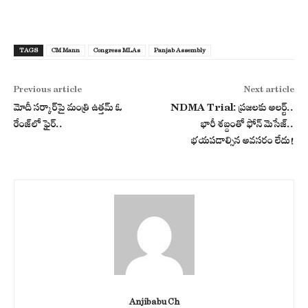
TAGS
CM Mann
Congress MLAs
Panjab Assembly
Previous article
Next article
మోదీ సర్కార్‌పై మంత్రి ఉత్తమ్ ఓ
NDMA Trial: ప్రజలకు అలర్ట్..
రేంజ్‌లో ఫైర్..
భారీ శబ్దంతో ఫోన్‌ మెసేజ్‌..
భయపడాల్సిన అవసరం లేదు!
Anjibabu Ch