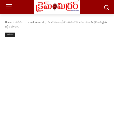
Home
జాతీయం
Panjab Assembly: పంజాబ్ అసెంబ్లీలో తాగుడు లొల్లి, ఏకంగా సీఎంకు బ్రీత్ అనలైజర్
టెస్ట్ చేయాలని...
జాతీయం