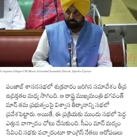
Congress Alleges CM Mann Attended Assembly Drunk, Sparks Uproar
పంజాబ్‌ శాసనసభలో శుక్రవారం జరిగిన సమావేశం తీవ్ర
ఉద్రిక్తతల మధ్య సాగింది. ఆ రాష్ట్ర ముఖ్యమంత్రి భగవంత్
మాన్‌ తమ ప్రభుత్వంపై విశ్వాస తీర్మానాన్ని సభలో
ప్రవేశపెట్టారు. అయితే, ఈ ప్రక్రియకు ముందు సభలో పెద్ద
ఎత్తున వాగ్వాదం చోటు చేసుకుంది. సీఎం మాన్‌ మద్యం
సేవించి సభకు వచ్చారంటూ కాంగ్రెస్‌ నేతలు ఆరోపణలు