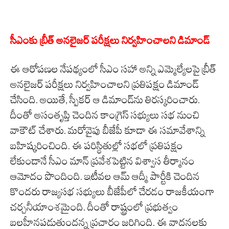
సీఎంకు బ్రీత్‌ అనలైజర్‌ పరీక్షలు నిర్వహించాలని డిమాండ్
ఈ ఆరోపణల నేపథ్యంలో సీఎం సహా అన్ని ఎమ్మెల్యేలపై బ్రీత్‌
అనలైజర్‌ పరీక్షలు నిర్వహించాలని ప్రతిపక్షం డిమాండ్
చేసింది. అయితే, స్పీకర్‌ ఆ డిమాండ్‌ను తిరస్కరించారు.
దీంతో అసంతృప్తి చెందిన కాంగ్రెస్‌ సభ్యులు సభ నుంచి
వాకౌట్‌ చేశారు. మరోవైపు బీజేపీ కూడా ఈ సమావేశాన్ని
బహిష్కరించింది. ఈ పరిస్థితుల్లో సభలో ప్రతిపక్షం
లేకుండానే సీఎం మాన్‌ ప్రవేశపెట్టిన విశ్వాస తీర్మానం
ఆమోదం పొందింది. ఇటీవల ఆమ్‌ ఆద్మీ పార్టీకి చెందిన
కొందరు రాజ్యసభ సభ్యులు బీజేపీలో చేరడం రాజకీయంగా
చర్చనీయాంశమైంది. దీంతో రాష్ట్రంలో ప్రభుత్వం
బలహీనపడుతుందన్న ప్రచారం జరిగింది. ఈ వాదనలకు