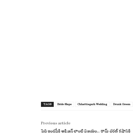
TAGS
Bride Slaps
Chhattisgarh Wedding
Drunk Groom
Previous article
పెద్ది ఇండస్ట్రీకి ఆక్సిజన్ లాంటి విజయం.. రామ్ చరణ్ కష్టానికి