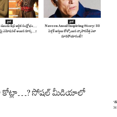
వైరల్
వైరల్
‌కు ముందు తీవ్ర ఆర్థిక సంక్షోభం…
Naveen Ansal Inspiring Story: 33
దతుపై ఎమోషనల్ అయిన సూర్య…!
ఏళ్లకే ఆస్తులు కోల్పోయిన వ్యాపారవేత్త ఎలా
మారిపోయారంటే?