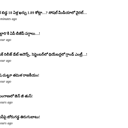
 బిడ్డ 18 ఏళ్ల ఖర్చు 1.89 కోట్లా…? సోష‌ల్ మీడియాలో వైర‌ల్‌…
 minutes ago
ల్లారి’కి ఏపీ బీజేపీ పగ్గాలు…!
hour ago
క్ రిలీజ్ డేట్ అనౌన్స్.. సెప్టెంబర్‌లో థియేటర్లలో గ్రాండ్ ఎంట్రీ…!
hour ago
రిష చుట్టూ తమిళ రాజకీయం!
hour ago
లంగాణలో జెన్ జీ తుస్!
hours ago
సీపీపై బోరుగడ్డ తిరుగుబాటు!
hours ago