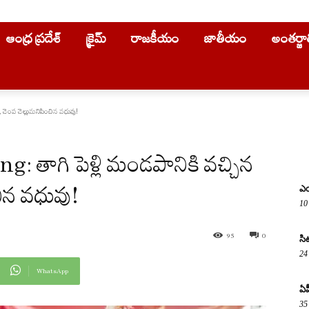
ఆంధ్ర ప్రదేశ్
క్రైమ్
రాజకీయం
జాతీయం
అంతర్జ
 చెంప చెల్లుమనిపించిన వధువు!
తాగి పెళ్లి మండపానికి వచ్చిన
చిన వధువు!
ఎయ
10
95
0
సి
24
WhatsApp
ఏప
35