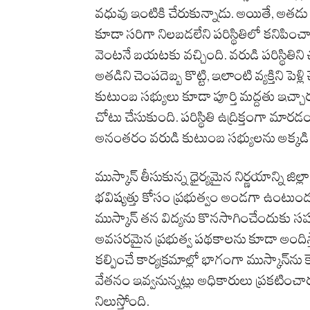
వధువు ఇంటికి చేరుకున్నాడు. అయితే, అతడు మ
కూడా సరిగా నిలబడలేని పరిస్థితిలో కనిప
వెంటనే బయటకు వచ్చింది. వరుడి పరిస్థితిని 
అతడిని చెంపదెబ్బ కొట్టి, ఇలాంటి వ్యక్తిని పెళ్
కుటుంబ సభ్యులు కూడా పూర్తి మద్దతు ఇచ్చా
చోటు చేసుకుంది. పరిస్థితి ఉద్రిక్తంగా మారడ
అనంతరం వరుడి కుటుంబ సభ్యులను అక్కడి
ముస్కాన్ తీసుకున్న ధైర్యమైన నిర్ణయాన్ని 
భవిష్యత్తు కోసం ప్రభుత్వం అండగా ఉంటుంద
ముస్కాన్ తన విద్యను కొనసాగించేందుకు సహ
అవసరమైన ప్రభుత్వ పథకాలను కూడా అందిస
కల్పించే కార్యక్రమాల్లో భాగంగా ముస్కాన్‌
వేతనం ఇవ్వనున్నట్లు అధికారులు ప్రకటించారు
నిలుస్తోంది.