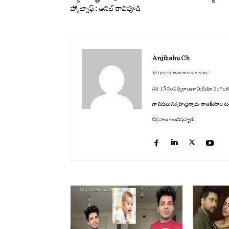
హ్యాట్సాఫ్ : అనిల్ రావిపూడి
Anjibabu Ch
https://crimemirror.com/
గత 15 సంవత్సరాలుగా మీడియా రంగంలో ఉన్నార
గా విధులు నిర్వహిస్తున్నారు. రాజకీయాల ను
కథనాలు అందిస్తున్నారు.