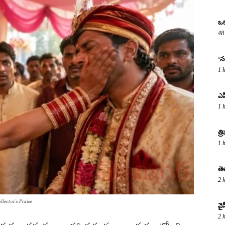
ఒక
48
‘న
1 
ఎపి
1 
త్
1 
తె
2 
lector's Praise
వై
2 