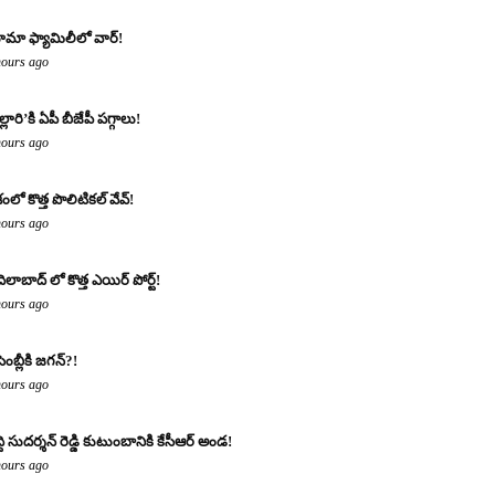
మా ఫ్యామిలీలో వార్!
hours ago
్లారి’కి ఏపీ బీజేపీ పగ్గాలు!
hours ago
శంలో కొత్త పొలిటికల్ వేవ్!
hours ago
ిలాబాద్ లో కొత్త ఎయిర్ పోర్ట్!
hours ago
ెంబ్లీకి జగన్?!
hours ago
ద్ది సుదర్శన్ రెడ్డి కుటుంబానికి కేసీఆర్ అండ!
hours ago