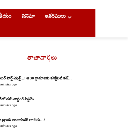
ాతీయం
సినిమా
ఇతరములు
తాజావార్తలు
ిర్ పోర్ట్ ఎఫెక్ట్…! ఆ 30 గ్రామాలకు కనెక్టివిటీ కట్…
 minutes ago
టీలో ఈవీ చార్జింగ్ సిస్టమ్…!
 minutes ago
ీ బ్రాండ్ అంబాసిడర్ గా చిరు…!
 minutes ago