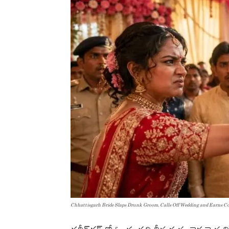
Chhattisgarh Bride Slaps Drunk Groom, Calls Off Wedding and Earns Col