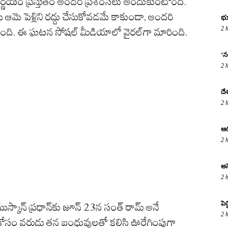
న నిర్ణయం ప్రస్తుతం అందరి ప్రశంసలు అందుకుంటోంది.
సి ఆమె పెళ్లిని రద్దు చేసుకోవడమే కాకుండా, అందరి
భూ
2 
ెప్పింది. ఈ ఘటన సోషల్ మీడియాలో వైరల్‌గా మారింది.
‘నల
2 
దే
2 
ఆద
2 
అస
2 
పె
ముస్కాన్ ప్రధాన్‌కు జూన్ 23న సంత్ రామ్ అనే
2 
ి కోసం వరుడు తన బంధువులతో కలిసి ఊరేగింపుగా