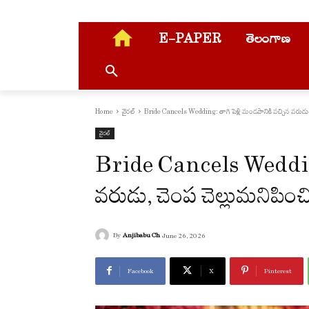
E-PAPER
తెలంగాణ
Home
వైరల్
Bride Cancels Wedding: తాగి పెళ్లి మండపానికి వచ్చిన వరుడు,
వైరల్
Bride Cancels Wedding: 
వరుడు, చెంప చెల్లుమనిపిం
By
Anjibabu Ch
June 26, 2026
Facebook
X
Pinterest