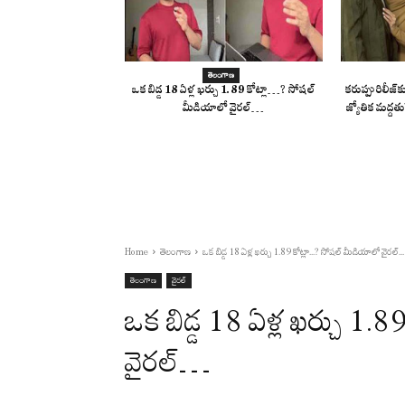
తెలంగాణ
ఒక బిడ్డ 18 ఏళ్ల ఖర్చు 1.89 కోట్లా…? సోష‌ల్
కరుప్పు రిలీజ్
మీడియాలో వైర‌ల్‌…
జ్యోతిక మద్