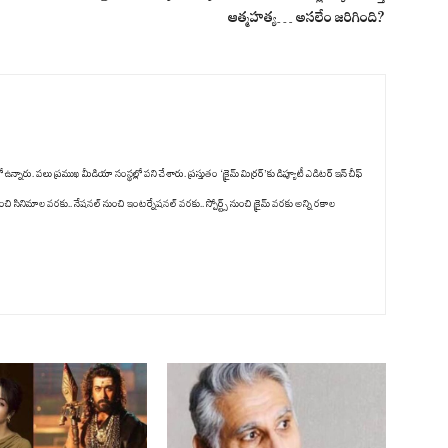
ఆత్మహత్య… అసలేం జరిగింది?
ు. పలు ప్రముఖ మీడియా సంస్థల్లో పని చేశారు. ప్రస్తుతం ‘క్రైమ్ మిర్రర్’కు డిప్యూటీ ఎడిటర్ ఇన్ చీఫ్
ంచి సినిమాల వరకు.. నేషనల్ నుంచి ఇంటర్నేషనల్ వరకు.. స్పోర్ట్స్ నుంచి క్రైమ్ వరకు అన్ని రకాల