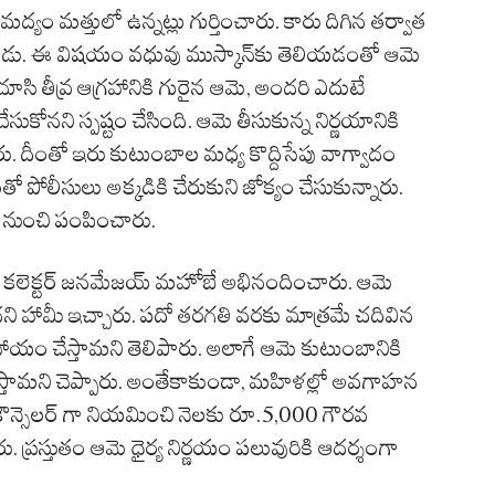
ద్యం మత్తులో ఉన్నట్లు గుర్తించారు. కారు దిగిన తర్వాత
ించాడు. ఈ విషయం వధువు ముస్కాన్‌కు తెలియడంతో ఆమె
చూసి తీవ్ర ఆగ్రహానికి గురైన ఆమె, అందరి ఎదుటే
లి చేసుకోనని స్పష్టం చేసింది. ఆమె తీసుకున్న నిర్ణయానికి
రు. దీంతో ఇరు కుటుంబాల మధ్య కొద్దిసేపు వాగ్వాదం
ంతో పోలీసులు అక్కడికి చేరుకుని జోక్యం చేసుకున్నారు.
 నుంచి పంపించారు.
జిల్లా కలెక్టర్ జనమేజయ్ మహోబే అభినందించారు. ఆమె
ని హామీ ఇచ్చారు. పదో తరగతి వరకు మాత్రమే చదివిన
ాయం చేస్తామని తెలిపారు. అలాగే ఆమె కుటుంబానికి
్తామని చెప్పారు. అంతేకాకుండా, మహిళల్లో అవగాహన
ను కౌన్సెలర్‌ గా నియమించి నెలకు రూ.5,000 గౌరవ
. ప్రస్తుతం ఆమె ధైర్య నిర్ణయం పలువురికి ఆదర్శంగా