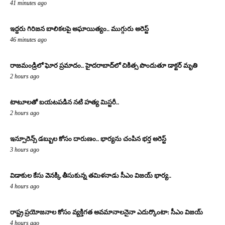
41 minutes ago
ఇద్దరు గిరిజన బాలికలపై అఘాయిత్యం.. ముగ్గురు అరెస్ట్
46 minutes ago
రాజమండ్రిలో ఘోర ప్రమాదం.. హైదరాబాద్‌లో చికిత్స పొందుతూ డాక్టర్ మృతి
2 hours ago
టాటూలతో బయటపడిన నటి హత్య మిస్టరీ..
2 hours ago
ఇన్సూరెన్స్ డబ్బుల కోసం దారుణం.. భార్యను చంపిన భర్త అరెస్ట్
3 hours ago
విడాకుల కేసు వెనక్కి తీసుకున్న తమిళనాడు సీఎం విజయ్ భార్య..
4 hours ago
రాష్ట్ర ప్రయోజనాల కోసం వ్యక్తిగత అవమానాలనైనా ఎదుర్కొంటా: సీఎం విజయ్
4 hours ago