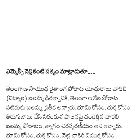
ఎమ్మెల్సీ నెల్లికంటి సత్యం మాట్లాడుతూ…
తెలంగాణ సాయుధ రైతాంగ పోరాట యోధురాలు చాకలి
(చిట్యాల) ఐలమ్మ ధీరత్వానికి, తెలంగాణ నేల పోరాట
పటిమకు ఐలమ్మ ప్రతీక అన్నారు. భూమి కోసం, భుక్తి కోసం
తిరుగుబాటు చేసి నిరంకుశ పాలనపై దండెత్తిన చాకలి
ఐలమ్మ పోరాటం, త్యాగం చిరస్మరణీయం అని అన్నారు.
భూమి కోసం, భుక్తి కోసం, వెట్టి చాకిరి విముక్తి కోసం