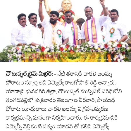
చౌటుప్పల్,క్రైమ్ మిర్రర్
:- నేటి తరానికి చాకలి ఐలమ్మ
పోరాటం స్ఫూర్తి అని ఎమ్మెల్యే రాజగోపాల్ రెడ్డి అన్నారు.
యాదాద్రి భువనగిరి జిల్లా, చౌటుప్పల్ మున్సిపల్ పరిధిలోని
తంగడపల్లిలో శుక్రవారం తెలంగాణ వీరనారి, సాయుధ
పోరాట యోధురాలు చాకలి ఐలమ్మ విగ్రహావిష్కరణ
కార్యక్రమాన్ని ఘనంగా నిర్వహించారు. ఈ కార్యక్రమానికి
ఎమ్మెల్సీ నెల్లికంటి సత్యం యాదవ్ తో కలిసి ఎమ్మెల్యే