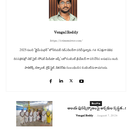
Vengal Reddy
https://crimemirror.com/
2025 నుంచి "క్రైమ్ మిర్రర్" లో సీనియర్ సబ్‌ఎడిటర్‌గా పనిచేస్తున్నారు. గత 4 ఏళ్లుగా వివిధ
దినపత్రికల్లో-వెబ్ సైట్-సోషల్ మీడియా ఆప్స్' లలో కంటెంట్ క్రియేటర్ గా పని చేసిన అనుభవం ఉంది.
పాలిటిక్స్‌, టెక్నాలజీ, లైఫ్‌ స్టైల్‌, బిజినెస్‌కు సంబంధించిన కంటెంట్‌ను రాయగలను.
తెలంగాణ
ఆలయ పునర్నిర్మాణంపై అర్చకుల స్పష్టత..!
Vengal Reddy
-
August 7, 2026