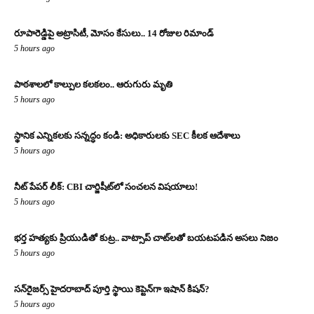
రూపారెడ్డిపై అట్రాసిటీ, మోసం కేసులు.. 14 రోజుల రిమాండ్
5 hours ago
పాఠశాలలో కాల్పుల కలకలం.. ఆరుగురు మృతి
5 hours ago
స్థానిక ఎన్నికలకు సన్నద్ధం కండి: అధికారులకు SEC కీలక ఆదేశాలు
5 hours ago
నీట్ పేపర్ లీక్: CBI చార్జిషీట్‌లో సంచలన విషయాలు!
5 hours ago
భర్త హత్యకు ప్రియుడితో కుట్ర.. వాట్సాప్ చాట్‌లతో బయటపడిన అసలు నిజం
5 hours ago
సన్‌రైజర్స్ హైదరాబాద్ పూర్తి స్థాయి కెప్టెన్‌గా ఇషాన్ కిషన్?
5 hours ago