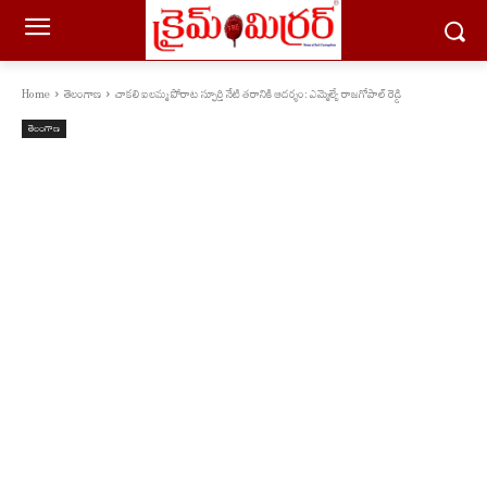
Home
తెలంగాణ
చాకలి ఐలమ్మ పోరాట స్ఫూర్తి నేటి తరానికి ఆదర్శం: ఎమ్మెల్యే రాజగోపాల్ రెడ్డి
తెలంగాణ