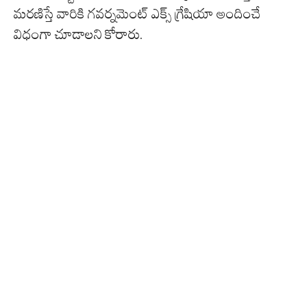
మరణిస్తే వారికి గవర్నమెంట్ ఎక్స్ గ్రేషియా అందించే
విధంగా చూడాలని కోరారు.