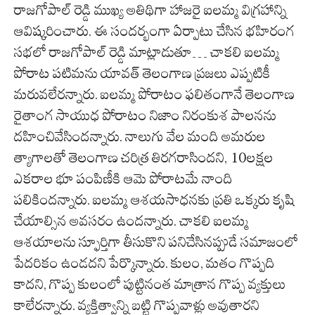
రాజగోపాల్ రెడ్డి ముఖ్య అతిథిగా హాజరై ఐలమ్మ విగ్రహాన్ని
ఆవిష్కరించారు. ఈ సందర్భంగా ఏర్పాటు చేసిన భహిరంగ
సభలో రాజగోపాల్ రెడ్డి మాట్లాడుతూ… చాకలి ఐలమ్మ
పోరాట పటిమను యావత్‌ తెలంగాణ ప్రజలు ఎప్పటికీ
మరువలేరన్నారు. ఐలమ్మ పోరాటం ఫలితంగానే తెలంగాణ
రైతాంగ సాయుధ పోరాటం నిజాం నిరంకుశ పాలనను
దహించివేసిందన్నారు. నాలుగు వేల మంది అమరుల
త్యాగాలతో తెలంగాణ చరిత్ర తిరగరాసిందని, 10లక్షల
ఎకరాల భూ పంపిణీకి ఆమె పోరాటమే నాంది
పలికిందన్నారు. ఐలమ్మ ఆశయసాధనకు ప్రతి ఒక్కరు కృషి
చేయాల్సిన అవసరం ఉందన్నారు. చాకలి ఐలమ్మ
ఆశయాలను స్ఫూర్తిగా తీసుకొని పనిచేసినప్పుడే సమాజంలో
పేదరికం ఉండదని పేర్కొన్నారు. కులం, మతం గొప్పది
కాదని, గొప్ప కులంలో పుట్టినంత మాత్రాన గొప్ప వ్యక్తులు
కాలేరన్నారు. వ్యక్తిత్వాన్ని బట్టి గొప్పవాళ్లు అవుతారని