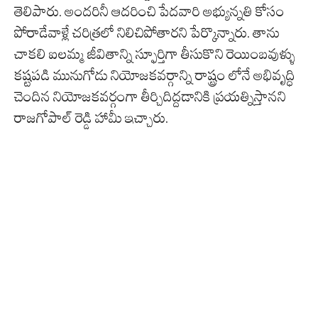
తెలిపారు. అందరినీ ఆదరించి పేదవారి అభ్యున్నతి కోసం
పోరాడేవాళ్లే చరిత్రలో నిలిచిపోతారని పేర్కొన్నారు. తాను
చాకలి ఐలమ్మ జీవితాన్ని స్ఫూర్తిగా తీసుకొని రెయింబవుళ్ళు
కష్టపడి మునుగోడు నియోజకవర్గాన్ని రాష్ట్రం లోనే అభివృద్ధి
చెందిన నియోజకవర్గంగా తీర్చిదిద్దడానికి ప్రయత్నిస్తానని
రాజగోపాల్ రెడ్డి హామీ ఇచ్చారు.