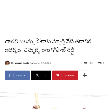
చాకలి ఐలమ్మ పోరాట స్ఫూర్తి నేటి తరానికి
ఆదర్శం: ఎమ్మెల్యే రాజగోపాల్ రెడ్డి
By
Vengal Reddy
September 27, 2025
183
0
Facebook
X
Pinterest