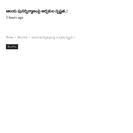
ఆలయ పునర్నిర్మాణంపై అర్చకుల స్పష్టత..!
5 hours ago