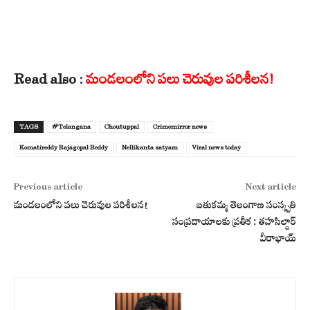
Read also :
మండలంలోని పలు చెరువుల పరిశీలన!
TAGS
#Telangana
Choutuppal
Crimemirror news
Komatireddy Rajagopal Reddy
Nellikanta satyam
Viral news today
Previous article
Next article
మండలంలోని పలు చెరువుల పరిశీలన!
బతుకమ్మ తెలంగాణ సంస్కృతి
సంప్రదాయాలకు ప్రతీక : తహసిల్దార్
వీరాభాయ్