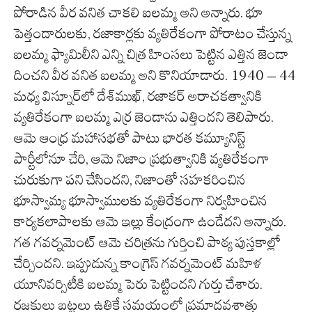
పోరాడిన వీర వనిత చాకలి ఐలమ్మ అని అన్నారు. భూ
పెత్తందారులకు, రజాకార్లకు వ్యతిరేకంగా పోరాటం చేస్తున్న
ఐలమ్మ ఫ్యామిలీని ఎన్ని చిత్ర హింసలు పెట్టిన ఎత్తిన జెండా
దించని వీర వనిత ఐలమ్మ అని కొనియాడారు. 1940 – 44
మధ్య విస్నూర్‌లో దేశ్‌ముఖ్, రజాకర్ అరాచకత్వానికి
వ్యతిరేకంగా ఐలమ్మ ఎర్ర జెండాను ఎత్తిందని తెలిపారు.
ఆమె ఆంధ్ర మహాసభతో పాటు భారత కమ్యూనిస్ట్
పార్టీలోనూ చేరి, ఆమె నిజాం ప్రభుత్వానికి వ్యతిరేకంగా
చురుకుగా పని చేసిందని, నిజాంతో సహకరించిన
భూస్వామ్య భూస్వాములకు వ్యతిరేకంగా నిర్వహించిన
కార్యకలాపాలకు ఆమె ఇల్లు కేంద్రంగా ఉండేదని అన్నారు.
గత గవర్నమెంట్ ఆమె చరిత్రను గుర్తించి పాఠ్య పుస్తకాల్లో
చేర్చిందని. ఇప్పుడున్న కాంగ్రెస్ గవర్నమెంట్ మహిళ
యూనివర్సిటీకి ఐలమ్మ పెరు పెట్టిందని గుర్తు చేశారు.
రజకులు బట్టలు ఉతికే సమయంలో ప్రమాదవశాత్తు