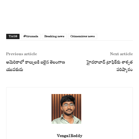
TAGS
#tirumala
Breaking news
Crimemirror news
Previous article
Next article
అమెరికాలో కాల్పులకి బలైన తెలంగాణ
హైదరాబాద్ ట్రాఫిక్‌కు శాశ్వత
యువకుడు
పరిష్కారం
Vengal Reddy