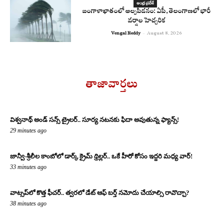
ఆంధ్ర ప్రదేశ్
బంగాళాఖాతంలో అల్పపీడనం: ఏపీ, తెలంగాణలో భారీ
వర్షాల హెచ్చరిక
Vengal Reddy
-
August 8, 2026
తాజావార్తలు
విశ్వనాథ్ అండ్ సన్స్ ట్రైలర్.. సూర్య నటనకు ఫిదా అవుతున్న ఫ్యాన్స్!
29 minutes ago
జాన్వీ-శ్రీలీల కాంబోలో డార్క్ క్రైమ్ థ్రిల్లర్.. ఒకే హీరో కోసం ఇద్దరి మధ్య వార్!
33 minutes ago
వాట్సప్‌లో కొత్త ఫీచర్.. త్వరలో డేట్ ఆఫ్ బర్త్ నమోదు చేయాల్సి రావొచ్చా?
38 minutes ago