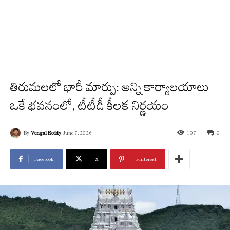
తిరుమలలో భారీ మార్పు: అన్ని కార్యాలయాలు
ఒకే భవనంలో, టీటీడీ కీలక నిర్ణయం
By
Vengal Reddy
June 7, 2026
107
0
Facebook
X
Pinterest