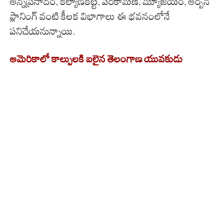
అన్నప్రసాదం, కల్యాణకట్ట, పరకామణి, మ్యూజియం, అర్బన్
ప్లానింగ్ వంటి కీలక విభాగాలు ఈ భవనంలోనే
పనిచేయనున్నాయి.
అమెరికాలో కాల్పులకి బలైన తెలంగాణ యువకుడు