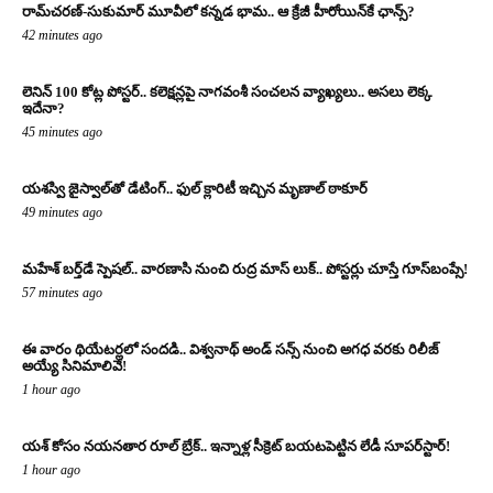
రామ్‌చరణ్‌-సుకుమార్‌ మూవీలో కన్నడ భామ.. ఆ క్రేజీ హీరోయిన్‌కే ఛాన్స్?
42 minutes ago
లెనిన్ 100 కోట్ల పోస్టర్‌.. కలెక్షన్లపై నాగవంశీ సంచలన వ్యాఖ్యలు.. అసలు లెక్క
ఇదేనా?
45 minutes ago
యశస్వి జైస్వాల్‌తో డేటింగ్.. ఫుల్ క్లారిటీ ఇచ్చిన మృణాల్ ఠాకూర్‌
49 minutes ago
మహేశ్ బర్త్‌డే స్పెషల్.. వారణాసి నుంచి రుద్ర మాస్ లుక్.. పోస్టర్లు చూస్తే గూస్‌బంప్సే!
57 minutes ago
ఈ వారం థియేటర్లలో సందడి.. విశ్వనాథ్ అండ్ సన్స్ నుంచి అగధ వరకు రిలీజ్
అయ్యే సినిమాలివే!
1 hour ago
యశ్ కోసం నయనతార రూల్ బ్రేక్.. ఇన్నాళ్ల సీక్రెట్ బయటపెట్టిన లేడీ సూపర్‌స్టార్!
1 hour ago