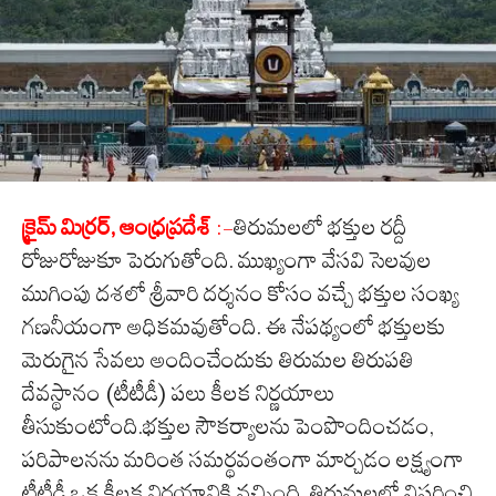
క్రైమ్ మిర్రర్, ఆంధ్రప్రదేశ్
:-
తిరుమలలో భక్తుల రద్దీ
రోజురోజుకూ పెరుగుతోంది. ముఖ్యంగా వేసవి సెలవుల
ముగింపు దశలో శ్రీవారి దర్శనం కోసం వచ్చే భక్తుల సంఖ్య
గణనీయంగా అధికమవుతోంది. ఈ నేపథ్యంలో భక్తులకు
మెరుగైన సేవలు అందించేందుకు తిరుమల తిరుపతి
దేవస్థానం (టీటీడీ) పలు కీలక నిర్ణయాలు
తీసుకుంటోంది.భక్తుల సౌకర్యాలను పెంపొందించడం,
పరిపాలనను మరింత సమర్థవంతంగా మార్చడం లక్ష్యంగా
టీటీడీ ఒక కీలక నిర్ణయానికి వచ్చింది. తిరుమలలో విస్తరించి