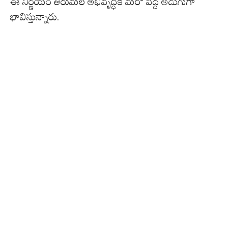
ఈ నిర్ణయం తిరుమల అభివృద్ధికి మరో పెద్ద అడుగుగా
భావిస్తున్నారు.