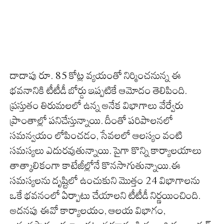
దాదాపు రూ. 85 కోట్ల వ్యయంతో నిర్మించనున్న ఈ
భవనానికి టీటీడీ బోర్డు ఇప్పటికే ఆమోదం తెలిపింది.
ప్రస్తుతం తిరుమలలో ఉన్న అనేక విభాగాలు వేర్వేరు
ప్రాంతాల్లో పనిచేస్తున్నాయి. దీంతో పరిపాలనలో
సమన్వయం లోపించడం, సేవలలో ఆలస్యం వంటి
సమస్యలు ఎదురవుతున్నాయి. పైగా కొన్ని కార్యాలయాలు
తాత్కాలికంగా కాటేజీల్లోనే కొనసాగుతున్నాయి.ఈ
సమస్యలను దృష్టిలో ఉంచుకుని మొత్తం 24 విభాగాలను
ఒకే భవనంలో ఏర్పాటు చేయాలని టీటీడీ నిర్ణయించింది.
అదనపు ఈవో కార్యాలయం, ఆలయ విభాగం,