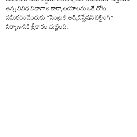
ఉన్న వివిధ విభాగాల కార్యాలయాలను ఒకే చోట
సమీకరించేందుకు “సెంట్రల్ అడ్మినిస్ట్రేషన్ బిల్డింగ్”
నిర్మాణానికి శ్రీకారం చుట్టింది.