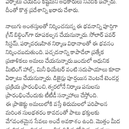
ఏర్పాటు చేయడం కష్టమని అధికారులు నివేదిక ఇచ్చారు.
దీంతో కొత్త ప్రదేశాన్ని ఖరారు చేశారు.
నాలుగు అంతస్తులతో నిర్మించనున్న ఈ భవనాన్ని పూర్తిగా
గ్రీన్ బిల్డింగ్‌గా రూపకల్పన చేయనున్నారు. సోలార్ పవర్
సిస్టమ్, పర్యావరణహిత నిర్మాణ విధానాలతో ఈ భవనం
నిర్మించబడుతుంది. పచ్చదనాన్ని కాపాడేలా ప్రత్యేక
ప్రణాళికలు అమలు చేయనున్నారు.ఇందులో ఆధునిక
మీటింగ్ హాల్స్, మినీ థియేటర్ వంటి సదుపాయాలు కూడా
ఏర్పాటు చేయనున్నారు. డిజైన్లు పూర్తయిన వెంటనే టెండర్ల
ప్రక్రియ ప్రారంభించి, త్వరలోనే నిర్మాణ పనులను
ప్రారంభించేందుకు టీటీడీ సన్నాహాలు చేస్తోంది.
ఈ ప్రాజెక్టు అమలులోకి వస్తే తిరుమలలో పరిపాలన
మరింత సులభతరం కావడంతో పాటు భక్తులకు
వేగవంతమైన సేవలు అందే అవకాశం ఉంది. మొత్తం మీద