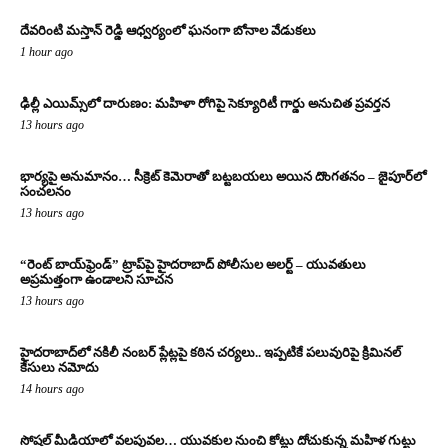
దేవరింటి మస్తాన్ రెడ్డి ఆధ్వర్యంలో ఘనంగా బోనాల వేడుకలు
1 hour ago
ఢిల్లీ ఎయిమ్స్‌లో దారుణం: మహిళా రోగిపై సెక్యూరిటీ గార్డు అనుచిత ప్రవర్తన
13 hours ago
భార్యపై అనుమానం… సీక్రెట్ కెమెరాతో బట్టబయలు అయిన దొంగతనం – జైపూర్‌లో
సంచలనం
13 hours ago
“రెంట్ బాయ్‌ఫ్రెండ్” ట్రాప్‌పై హైదరాబాద్ పోలీసుల అలర్ట్ – యువతులు
అప్రమత్తంగా ఉండాలని సూచన
13 hours ago
హైదరాబాద్‌లో నకిలీ నంబర్ ప్లేట్లపై కఠిన చర్యలు.. ఇప్పటికే పలువురిపై క్రిమినల్
కేసులు నమోదు
14 hours ago
సోషల్ మీడియాలో వలపువల… యువకుల నుంచి కోట్లు దోచుకున్న మహిళ గుట్టు