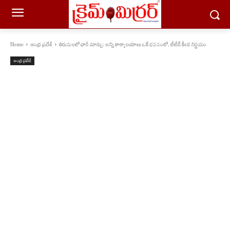
Home
ఆంధ్ర ప్రదేశ్
తిరుమలలో భారీ మార్పు: అన్ని కార్యాలయాలు ఒకే భవనంలో, టీటీడీ కీలక నిర్ణయం
ఆంధ్ర ప్రదేశ్