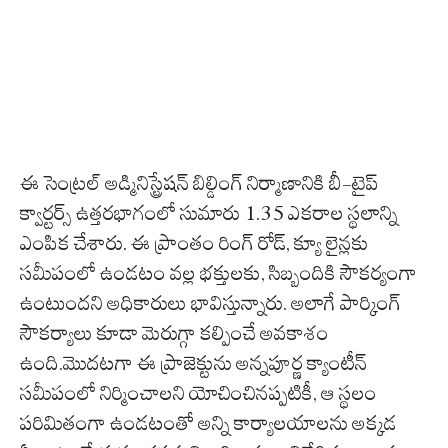
ఈ సెంట్రల్ అడ్మినిస్ట్రేషన్ బిల్డింగ్ నిర్మాణానికి బీ-టైప్
క్వార్టర్స్ ఉత్తరభాగంలో సుమారు 1.35 ఎకరాల స్థలాన్ని
ఎంపిక చేశారు. ఈ ప్రాంతం రింగ్ రోడ్, క్యూ లైన్లకు
సమీపంలో ఉండటం వల్ల భక్తులకు, సిబ్బందికి సౌకర్యంగా
ఉంటుందని అధికారులు భావిస్తున్నారు. అలాగే పార్కింగ్
సౌకర్యాలు కూడా మెరుగ్గా కల్పించే అవకాశం
ఉంది.మొదటగా ఈ ప్రాజెక్టును అన్నపూర్ణ క్యాంటీన్
సమీపంలో నిర్మించాలని యోచించినప్పటికీ, ఆ స్థలం
పరిమితంగా ఉండటంతో అన్ని కార్యాలయాలను అక్కడ