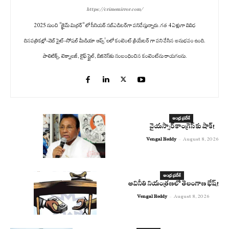
https://crimemirror.com/
2025 నుంచి "క్రైమ్ మిర్రర్" లో సీనియర్ సబ్‌ఎడిటర్‌గా పనిచేస్తున్నారు. గత 4 ఏళ్లుగా వివిధ
దినపత్రికల్లో-వెబ్ సైట్-సోషల్ మీడియా ఆప్స్' లలో కంటెంట్ క్రియేటర్ గా పని చేసిన అనుభవం ఉంది.
పాలిటిక్స్‌, టెక్నాలజీ, లైఫ్‌ స్టైల్‌, బిజినెస్‌కు సంబంధించిన కంటెంట్‌ను రాయగలను.
ఆంధ్ర ప్రదేశ్
వైయస్సార్ కాంగ్రెస్ కు షాక్!
Vengal Reddy
-
August 8, 2026
ఆంధ్ర ప్రదేశ్
అవినీతి నియంత్రణలో తెలంగాణ భేష్!
Vengal Reddy
-
August 8, 2026