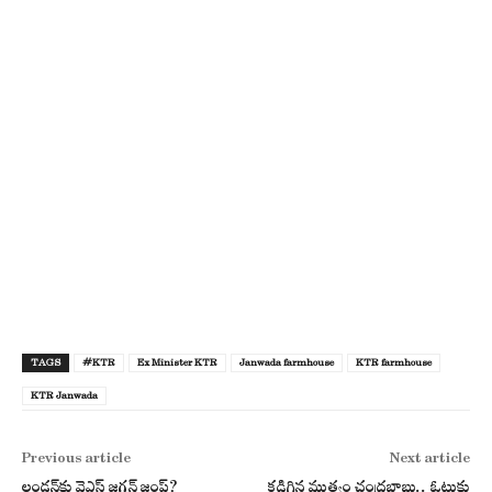
TAGS
#KTR
Ex Minister KTR
Janwada farmhouse
KTR farmhouse
KTR Janwada
Previous article
Next article
లండన్‌కు వైఎస్ జగన్ జంప్?
కడిగిన ముత్యం చంద్రబాబు.. ఓటుకు