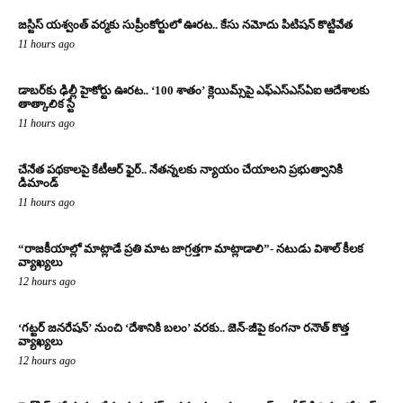
జస్టిస్ యశ్వంత్ వర్మకు సుప్రీంకోర్టులో ఊరట.. కేసు నమోదు పిటిషన్ కొట్టివేత
11 hours ago
డాబర్‌కు ఢిల్లీ హైకోర్టు ఊరట.. ‘100 శాతం’ క్లెయిమ్స్‌పై ఎఫ్‌ఎస్‌ఎస్‌ఏఐ ఆదేశాలకు
తాత్కాలిక స్టే
11 hours ago
చేనేత పథకాలపై కేటీఆర్ ఫైర్.. నేతన్నలకు న్యాయం చేయాలని ప్రభుత్వానికి
డిమాండ్
11 hours ago
“రాజకీయాల్లో మాట్లాడే ప్రతి మాట జాగ్రత్తగా మాట్లాడాలి”- నటుడు విశాల్ కీలక
వ్యాఖ్యలు
12 hours ago
‘గట్టర్ జనరేషన్’ నుంచి ‘దేశానికి బలం’ వరకు.. జెన్-జీపై కంగనా రనౌత్ కొత్త
వ్యాఖ్యలు
12 hours ago