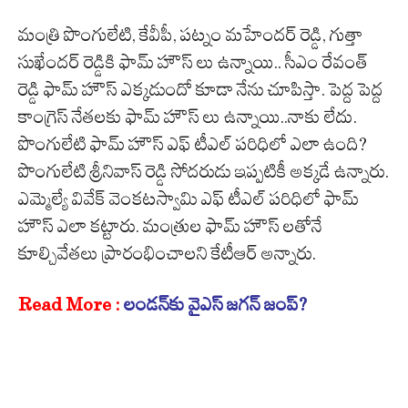
మంత్రి పొంగులేటి, కేవీపీ, పట్నం మహేందర్ రెడ్డి, గుత్తా
సుఖేందర్ రెడ్డికి ఫామ్ హౌస్ లు ఉన్నాయి.. సీఎం రేవంత్
రెడ్డి ఫామ్ హౌస్ ఎక్కడుందో కూడా నేను చూపిస్తా. పెద్ద పెద్ద
కాంగ్రెస్ నేతలకు ఫామ్ హౌస్ లు ఉన్నాయి..నాకు లేదు.
పొంగులేటి ఫామ్ హౌస్ ఎఫ్ టీఎల్ పరిధిలో ఎలా ఉంది?
పొంగులేటి శ్రీనివాస్ రెడ్డి సోదరుడు ఇప్పటికీ అక్కడే ఉన్నారు.
ఎమ్మెల్యే వివేక్ వెంకటస్వామి ఎఫ్ టీఎల్ పరిధిలో ఫామ్
హౌస్ ఎలా కట్టారు. మంత్రుల ఫామ్ హౌస్ లతోనే
కూల్చివేతలు ప్రారంభించాలని కేటీఆర్ అన్నారు.
Read More :
లండన్‌కు వైఎస్ జగన్ జంప్?