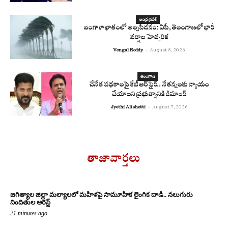
ఆంధ్ర ప్రదేశ్
బంగాళాఖాతంలో అల్పపీడనం: ఏపీ, తెలంగాణలో భారీ
వర్షాల హెచ్చరిక
Vengal Reddy
-
August 8, 2026
తెలంగాణ
చేనేత పథకాలపై కేటీఆర్ ఫైర్.. నేతన్నలకు న్యాయం
చేయాలని ప్రభుత్వానికి డిమాండ్
Jyothi Alishetti
-
August 7, 2026
తాజావార్తలు
జగిత్యాల జిల్లా మల్యాలలో మహిళపై సామూహిక లైంగిక దాడి.. నలుగురు
నిందితుల అరెస్ట్
21 minutes ago