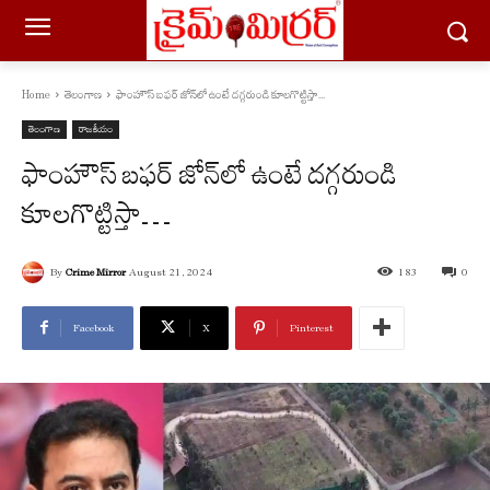
Home
తెలంగాణ
ఫాంహౌస్ బఫర్ జోన్‌లో ఉంటే దగ్గరుండి కూలగొట్టిస్తా...
తెలంగాణ
రాజకీయం
ఫాంహౌస్ బఫర్ జోన్‌లో ఉంటే దగ్గరుండి
కూలగొట్టిస్తా…
By
Crime Mirror
August 21, 2024
183
0
Facebook
X
Pinterest