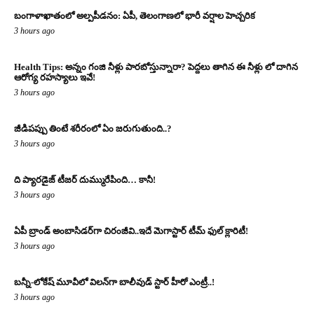
బంగాళాఖాతంలో అల్పపీడనం: ఏపీ, తెలంగాణలో భారీ వర్షాల హెచ్చరిక
3 hours ago
Health Tips: అన్నం గంజి నీళ్లు పారబోస్తున్నారా? పెద్దలు తాగిన ఈ నీళ్లు లో దాగిన
ఆరోగ్య రహస్యాలు ఇవే!
3 hours ago
జీడిపప్పు తింటే శరీరంలో ఏం జరుగుతుంది..?
3 hours ago
ది ప్యారడైజ్ టీజర్ దుమ్మురేపింది… కానీ!
3 hours ago
ఏపీ బ్రాండ్ అంబాసిడర్‌గా చిరంజీవి..ఇదే మెగాస్టార్ టీమ్ ఫుల్ క్లారిటీ!
3 hours ago
బన్నీ-లోకేష్ మూవీలో విలన్‌గా బాలీవుడ్ స్టార్ హీరో ఎంట్రీ..!
3 hours ago