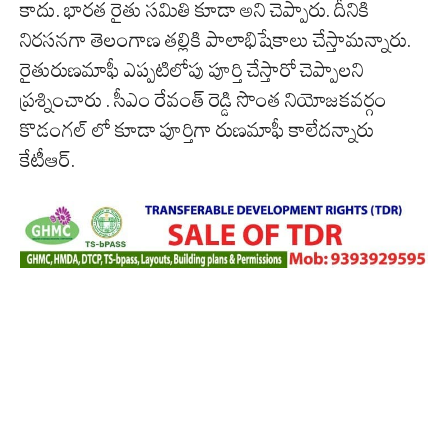
కాదు. భారత రైతు సమితి కూడా అని చెప్పారు. దీనికి
నిరసనగా తెలంగాణ తల్లికి పాలాభిషేకాలు చేస్తామన్నారు.
రైతురుణమాఫీ ఎప్పటిలోపు పూర్తి చేస్తారో చెప్పాలని
ప్రశ్నించారు . సీఎం రేవంత్ రెడ్డి సొంత నియోజకవర్గం
కొడంగల్ లో కూడా పూర్తిగా రుణమాఫీ కాలేదన్నారు
కేటీఆర్.