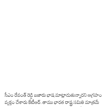
సీఎం రేవంత్ రెడ్డి బజారు భాష మాట్లాడుతున్నారని ఆగ్రహం
వ్యక్తం చేశారు కేటీఆర్. తాము భారత రాష్ట్ర సమితి మాత్రమే