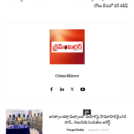
నోటు కేసులో బిగ్ రిలీఫ్
Crime Mirror
క్రైమ్
జగిత్యాల జిల్లా మల్యాలలో మహిళపై సామూహిక లైంగిక
దాడి.. నలుగురు నిందితుల అరెస్ట్
Vengal Reddy
-
August 8, 2026