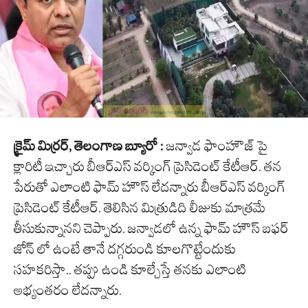
క్రైమ్ మిర్రర్, తెలంగాణ బ్యూరో :
జన్వాడ ఫాంహౌజ్ పై
క్లారిటీ ఇచ్చారు బీఆర్ఎస్ వర్కింగ్ ప్రెసిడెంట్ కేటీఆర్. తన
పేరుతో ఎలాంటి ఫామ్ హౌస్ లేదన్నారు బీఆర్ఎస్ వర్కింగ్
ప్రెసిడెంట్ కేటీఆర్. తెలిసిన మిత్రుడిది లీజుకు మాత్రమే
తీసుకున్నానని చెప్పారు. జన్వాడలో ఉన్న ఫామ్ హౌస్ బఫర్
జోన్ లో ఉంటే తానే దగ్గరుండి కూలగొట్టేందుకు
సహకరిస్తా.. తప్పు ఉండి కూల్చేస్తే తనకు ఎలాంటి
అభ్యంతరం లేదన్నారు.