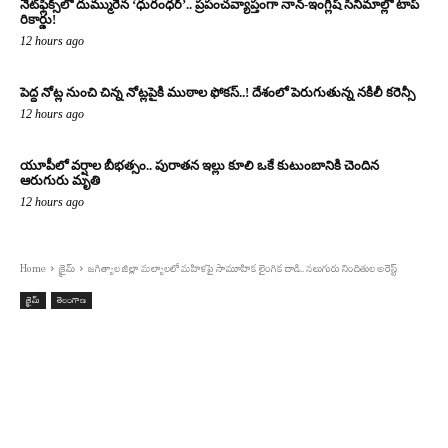
నెట్‌ఫ్లిక్స్‌లో దుమ్మురేన ‘ధురంధర్’.. ప్రపంచవ్యాప్తంగా నాన్-ఇంగ్లీష్ సినిమాల్లో టాప్
రికార్డు!
12 hours ago
పెద్ద నోట్ల నుంచి చిన్న నోట్లపైకి ముఠాల ఫోకస్..! దేశంలో పెరుగుతున్న నకిలీ కరెన్సీ
12 hours ago
యూపీలో వర్షాల బీభత్సం.. పురాతన ఇల్లు కూలి ఒకే కుటుంబానికి చెందిన
ఆరుగురు మృతి
12 hours ago