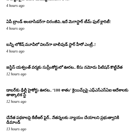
4 hours ago
ఏపీ బ్రాండ్ అంబాసిడర్‌గా చిరంజీవి..ఇదే మెగాస్టార్ టీమ్ ఫుల్ క్లారిటీ!
4 hours ago
బన్నీ-లోకేష్ మూవీలో విలన్‌గా బాలీవుడ్ స్టార్ హీరో ఎంట్రీ..!
4 hours ago
జస్టిస్ యశ్వంత్ వర్మకు సుప్రీంకోర్టులో ఊరట.. కేసు నమోదు పిటిషన్ కొట్టివేత
12 hours ago
డాబర్‌కు ఢిల్లీ హైకోర్టు ఊరట.. ‘100 శాతం’ క్లెయిమ్స్‌పై ఎఫ్‌ఎస్‌ఎస్‌ఏఐ ఆదేశాలకు
తాత్కాలిక స్టే
12 hours ago
చేనేత పథకాలపై కేటీఆర్ ఫైర్.. నేతన్నలకు న్యాయం చేయాలని ప్రభుత్వానికి
డిమాండ్
13 hours ago