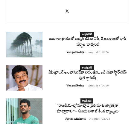
ఆంధ్ర ప్రదేశ్
బంగాళాఖాతంలో అల్పపీడనం: ఏపీ, తెలంగాణలో భారీ
వర్షాల హెచ్చరిక
Vengal Reddy
-
August 8, 2026
ఆంధ్ర ప్రదేశ్
ఏపీ బ్రాండ్ అంబాసిడర్‌గా చిరంజీవి..ఇదే మెగాస్టార్ టీమ్
ఫుల్ క్లారిటీ!
Vengal Reddy
-
August 8, 2026
రాజకీయం
“రాజకీయాల్లో మాట్లాడే ప్రతి మాట జాగ్రత్తగా
మాట్లాడాలి”- నటుడు విశాల్ కీలక వ్యాఖ్యలు
Jyothi Alishetti
-
August 7, 2026