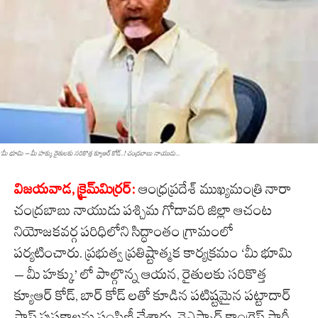
‘మీ భూమి – మీ హక్కు రైతులకు సరికొత్త క్యూఆర్ కోడ్..! చంద్ర‌బాబు నాయుడు...
విజయవాడ, క్రైమ్‌మిర్ర‌ర్‌:
ఆంధ్రప్రదేశ్ ముఖ్యమంత్రి నారా
చంద్రబాబు నాయుడు పశ్చిమ గోదావరి జిల్లా ఆచంట
నియోజకవర్గ పరిధిలోని సిద్ధాంతం గ్రామంలో
పర్యటించారు. ప్రభుత్వ ప్రతిష్టాత్మక కార్యక్రమం ‘మీ భూమి
– మీ హక్కు’ లో పాల్గొన్న ఆయన, రైతులకు సరికొత్త
క్యూఆర్ కోడ్, బార్ కోడ్ లతో కూడిన పటిష్టమైన పట్టాదార్
పాస్ పుస్తకాలను పంపిణీ చేశారు. వైఎస్సార్ కాంగ్రెస్ పార్టీ