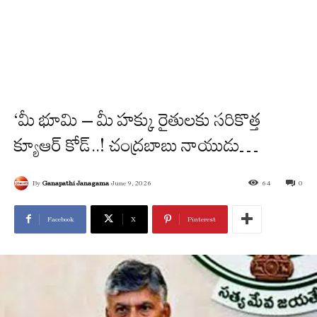
‘మీ భూమి – మీ హక్కు రైతులకు సరికొత్త
క్యూఆర్ కోడ్..! చంద్ర‌బాబు నాయుడు…
By
Ganapathi Janagama
June 9, 2026
64
0
Facebook
X
Pinterest