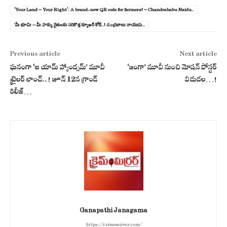
'Your Land – Your Right': A brand-new QR code for farmers! – Chandrababu Naidu..
‘మీ భూమి – మీ హక్కు రైతులకు సరికొత్త క్యూఆర్ కోడ్..! చంద్ర‌బాబు నాయుడు...
Previous article
Next article
ఘనంగా ‘ఐ యామ్ హ్యాండ్సమ్’ మూవీ
‘జంగా’ మూవీ నుంచి మోషన్ పోస్టర్
ట్రైలర్ లాంచ్..! జూన్ 12న గ్రాండ్
విడుదల…!
రిలీజ్‌…
Ganapathi Janagama
https://crimemirror.com/