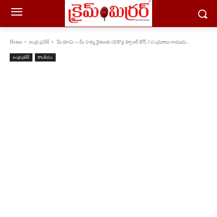
Home
ఆంధ్ర ప్రదేశ్
‘మీ భూమి – మీ హక్కు రైతులకు సరికొత్త క్యూఆర్ కోడ్..! చంద్ర‌బాబు నాయుడు...
ఆంధ్ర ప్రదేశ్
రాజకీయం