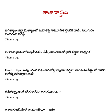
తాజావార్తలు
జగిత్యాల జిల్లా మల్యాలలో మహిళపై సామూహిక లైంగిక దాడి.. నలుగురు
నిందితుల అరెస్ట్
2 hours ago
బంగాళాఖాతంలో అల్పపీడనం: ఏపీ, తెలంగాణలో భారీ వర్షాల హెచ్చరిక
4 hours ago
Health Tips: అన్నం గంజి నీళ్లు పారబోస్తున్నారా? పెద్దలు తాగిన ఈ నీళ్లు లో దాగిన
ఆరోగ్య రహస్యాలు ఇవే!
4 hours ago
జీడిపప్పు తింటే శరీరంలో ఏం జరుగుతుంది..?
4 hours ago
ది ప్యారడైజ్ టీజర్ దుమ్మురేపింది… కానీ!