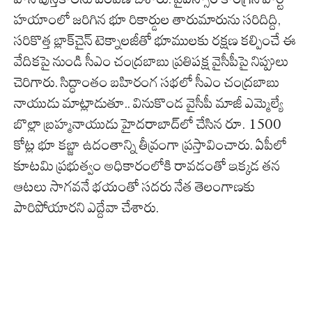
హయాంలో జరిగిన భూ రికార్డుల తారుమారును సరిదిద్ది,
సరికొత్త బ్లాక్‌చైన్ టెక్నాలజీతో భూములకు రక్షణ కల్పించే ఈ
వేదికపై నుండి సీఎం చంద్రబాబు ప్రతిపక్ష వైసీపీపై నిప్పులు
చెరిగారు. సిద్ధాంతం బహిరంగ సభలో సీఎం చంద్రబాబు
నాయుడు మాట్లాడుతూ.. వినుకొండ వైసీపీ మాజీ ఎమ్మెల్యే
బొల్లా బ్రహ్మనాయుడు హైదరాబాద్‌లో చేసిన రూ. 1500
కోట్ల భూ కబ్జా ఉదంతాన్ని తీవ్రంగా ప్రస్తావించారు. ఏపీలో
కూటమి ప్రభుత్వం అధికారంలోకి రావడంతో ఇక్కడ తన
ఆటలు సాగవనే భయంతో సదరు నేత తెలంగాణకు
పారిపోయారని ఎద్దేవా చేశారు.