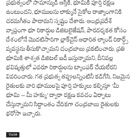
ప్రభుత్వంలో సామాన్యుడి ఆస్తికి, భూమికి పూర్తి రక్షణ
ఉంటుందని, భూములను లాక్కునే సైకోల రాజ్యాంగానికి
చరమగీతం పాడామని స్పష్టం చేశారు. ఆంధ్రప్రదేశ్
వ్యాప్తంగా భూ రికార్డుల డిజిటలైజేషన్, పారదర్శకత కోసం
దేశంలోనే మొదటిసారిగా బ్లాక్‌చైన్ ఆధారిత ల్యాండ్ రికార్డ్స్
వ్యవస్థను తీసుకొచ్చామని చంద్రబాబు ప్రకటించారు. ప్రతి
భూమికి శాశ్వత డిజిటల్ ఐడీ ఇస్తున్నామని, దీనివల్ల
భవిష్యత్తులో ఎవరూ రికార్డులను ట్యాంపర్ చేయలేరని
వివరించారు. గత ప్రభుత్వ తప్పులన్నింటినీ కడిగేసి, నిజమైన
రైతులకు వారి భూములపై పూర్తి హక్కులు కల్పిస్తూ ‘మీ
భూమి – మీ హక్కు’ ద్వారా రక్షణ కవచం ఏర్పాటు
చేస్తున్నామని సిద్ధాంతం వేదికగా చంద్రబాబు రైతులకు
భరోసా ఇచ్చారు.
TAGS