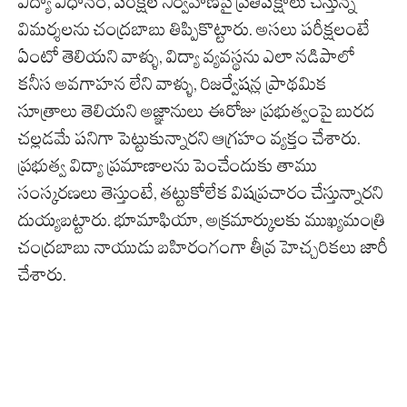
విద్యా విధానం, పరీక్షల నిర్వహణపై ప్రతిపక్షాలు చేస్తున్న
విమర్శలను చంద్రబాబు తిప్పికొట్టారు. అసలు పరీక్షలంటే
ఏంటో తెలియని వాళ్ళు, విద్యా వ్యవస్థను ఎలా నడిపాలో
కనీస అవగాహన లేని వాళ్ళు, రిజర్వేషన్ల ప్రాథమిక
సూత్రాలు తెలియని అజ్ఞానులు ఈరోజు ప్రభుత్వంపై బురద
చల్లడమే పనిగా పెట్టుకున్నారని ఆగ్రహం వ్యక్తం చేశారు.
ప్రభుత్వ విద్యా ప్రమాణాలను పెంచేందుకు తాము
సంస్కరణలు తెస్తుంటే, తట్టుకోలేక విషప్రచారం చేస్తున్నారని
దుయ్యబట్టారు. భూమాఫియా, అక్రమార్కులకు ముఖ్యమంత్రి
చంద్రబాబు నాయుడు బహిరంగంగా తీవ్ర హెచ్చరికలు జారీ
చేశారు.