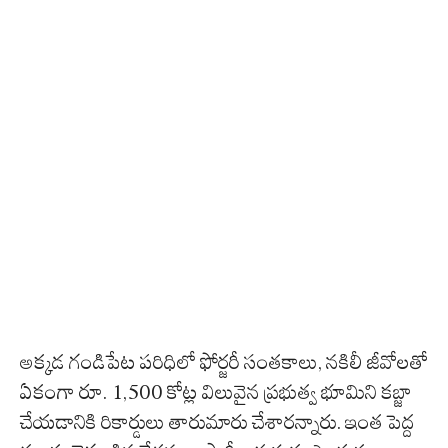
అక్కడ గండిపేట పరిధిలో ఫోర్జరీ సంతకాలు, నకిలీ జీవోలతో
ఏకంగా రూ. 1,500 కోట్ల విలువైన ప్రభుత్వ భూమిని కబ్జా
చేయడానికి రికార్డులు తారుమారు చేశారన్నారు. ఇంత పెద్ద