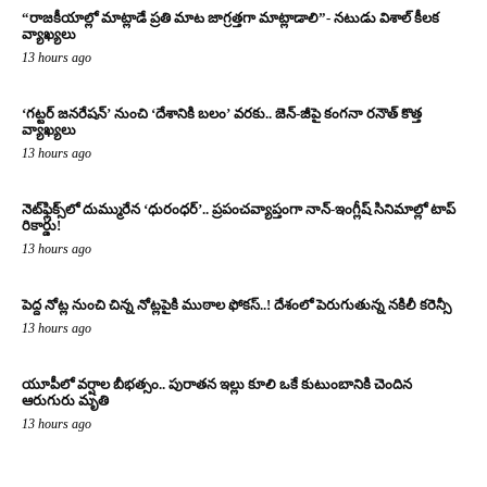
“రాజకీయాల్లో మాట్లాడే ప్రతి మాట జాగ్రత్తగా మాట్లాడాలి”- నటుడు విశాల్ కీలక
వ్యాఖ్యలు
13 hours ago
‘గట్టర్ జనరేషన్’ నుంచి ‘దేశానికి బలం’ వరకు.. జెన్-జీపై కంగనా రనౌత్ కొత్త
వ్యాఖ్యలు
13 hours ago
నెట్‌ఫ్లిక్స్‌లో దుమ్మురేన ‘ధురంధర్’.. ప్రపంచవ్యాప్తంగా నాన్-ఇంగ్లీష్ సినిమాల్లో టాప్
రికార్డు!
13 hours ago
పెద్ద నోట్ల నుంచి చిన్న నోట్లపైకి ముఠాల ఫోకస్..! దేశంలో పెరుగుతున్న నకిలీ కరెన్సీ
13 hours ago
యూపీలో వర్షాల బీభత్సం.. పురాతన ఇల్లు కూలి ఒకే కుటుంబానికి చెందిన
ఆరుగురు మృతి
13 hours ago