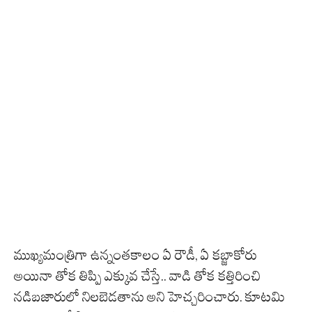
ముఖ్యమంత్రిగా ఉన్నంతకాలం ఏ రౌడీ, ఏ కబ్జాకోరు
అయినా తోక తిప్పి ఎక్కువ చేస్తే.. వాడి తోక కత్తిరించి
నడిబజారులో నిలబెడతాను అని హెచ్చరించారు. కూటమి