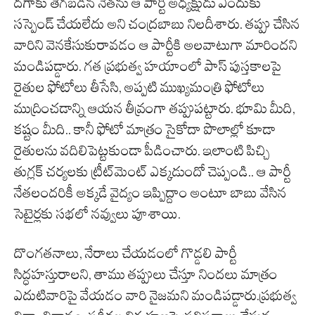
దగాకు తెగబడిన నేతను ఆ పార్టీ అధ్యక్షుడు ఎందుకు
సస్పెండ్ చేయలేదు అని చంద్రబాబు నిలదీశారు. తప్పు చేసిన
వారిని వెనకేసుకురావడం ఆ పార్టీకి అలవాటుగా మారిందని
మండిపడ్డారు. గత ప్రభుత్వ హయాంలో పాస్ పుస్తకాలపై
రైతుల ఫోటోలు తీసేసి, అప్పటి ముఖ్యమంత్రి ఫోటోలు
ముద్రించడాన్ని ఆయన తీవ్రంగా తప్పుపట్టారు. భూమి మీది,
కష్టం మీది.. కానీ ఫోటో మాత్రం సైకోదా పొలాల్లో కూడా
రైతులను వదిలిపెట్టకుండా పీడించారు. ఇలాంటి పిచ్చి
తుగ్లక్ చర్యలకు ట్రీట్‌మెంట్ ఎక్కడుందో చెప్పండి.. ఆ పార్టీ
నేతలందరికీ అక్కడే వైద్యం ఇప్పిద్దాం అంటూ బాబు వేసిన
సెటైర్లకు సభలో నవ్వులు పూశాయి.
దొంగతనాలు, నేరాలు చేయడంలో గొడ్డలి పార్టీ
సిద్ధహస్తురాలని, తాము తప్పులు చేస్తూ నిందలు మాత్రం
ఎదుటివారిపై వేయడం వారి నైజమని మండిపడ్డారు.ప్రభుత్వ