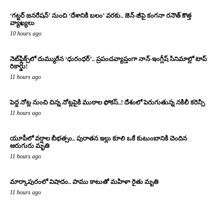
‘గట్టర్ జనరేషన్’ నుంచి ‘దేశానికి బలం’ వరకు.. జెన్-జీపై కంగనా రనౌత్ కొత్త
వ్యాఖ్యలు
10 hours ago
నెట్‌ఫ్లిక్స్‌లో దుమ్మురేన ‘ధురంధర్’.. ప్రపంచవ్యాప్తంగా నాన్-ఇంగ్లీష్ సినిమాల్లో టాప్
రికార్డు!
11 hours ago
పెద్ద నోట్ల నుంచి చిన్న నోట్లపైకి ముఠాల ఫోకస్..! దేశంలో పెరుగుతున్న నకిలీ కరెన్సీ
11 hours ago
యూపీలో వర్షాల బీభత్సం.. పురాతన ఇల్లు కూలి ఒకే కుటుంబానికి చెందిన
ఆరుగురు మృతి
11 hours ago
మార్కాపురంలో విషాదం.. పాము కాటుతో మహిళా రైతు మృతి
11 hours ago