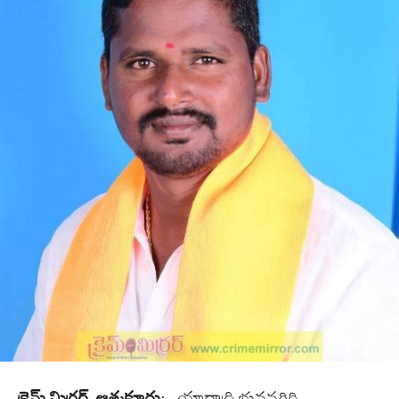
క్రైమ్ మిర్రర్, ఆత్మకూరు
:- యాదాద్రి భువనగిరి