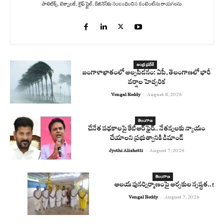
పాలిటిక్స్‌, టెక్నాలజీ, లైఫ్‌ స్టైల్‌, బిజినెస్‌కు సంబంధించిన కంటెంట్‌ను రాయగలను.
ఆంధ్ర ప్రదేశ్
బంగాళాఖాతంలో అల్పపీడనం: ఏపీ, తెలంగాణలో భారీ
వర్షాల హెచ్చరిక
Vengal Reddy
-
August 8, 2026
తెలంగాణ
చేనేత పథకాలపై కేటీఆర్ ఫైర్.. నేతన్నలకు న్యాయం
చేయాలని ప్రభుత్వానికి డిమాండ్
Jyothi Alishetti
-
August 7, 2026
తెలంగాణ
ఆలయ పునర్నిర్మాణంపై అర్చకుల స్పష్టత..!
Vengal Reddy
-
August 7, 2026