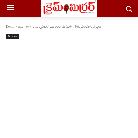
Home
తెలంగాణ
రామన్నపేటలో యూరియా మాఫియా : బీజేపీ మండల అధ్యక్షులు
తెలంగాణ