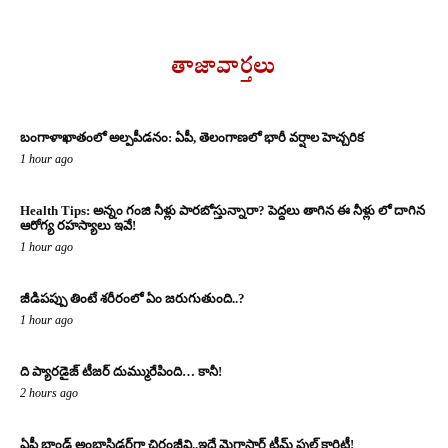
తాజావార్తలు
బంగాళాఖాతంలో అల్పపీడనం: ఏపీ, తెలంగాణలో భారీ వర్షాల హెచ్చరిక
1 hour ago
Health Tips: అన్నం గంజి నీళ్లు పారబోస్తున్నారా? పెద్దలు తాగిన ఈ నీళ్లు లో దాగిన
ఆరోగ్య రహస్యాలు ఇవే!
1 hour ago
జీడిపప్పు తింటే శరీరంలో ఏం జరుగుతుంది..?
1 hour ago
ది ప్యారడైజ్ టీజర్ దుమ్మురేపింది… కానీ!
2 hours ago
ఏపీ బ్రాండ్ అంబాసిడర్‌గా చిరంజీవి..ఇదే మెగాస్టార్ టీమ్ ఫుల్ క్లారిటీ!