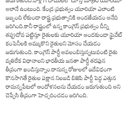
జరుగుతుంది.వాళ్ల గోదాములలో చూస్తే మాత్రం యూరియా
అలానే ఉంటుంది. కేంద్ర ప్రభుత్వం యూరియా ఎలాంటి
ఇబ్బంది లేకుండా రాష్ట్ర ప్రభుత్వానికి అందజేయడం అనేది
జరిగింది.కానీ రాష్ట్రంలో ఉన్న కాంగ్రెస్ ప్రభుత్వం దీన్ని
తప్పుదోవ పట్టిస్తూ రైతులకు యూరియా అందకుండా ప్రైవేట్
కంపెనీలకి అమ్ముకొని రైతులని మోసం చేయడం
జరుగుతుంది. కాంగ్రెస్ పార్టీ అవలంబిస్తున్నటువంటి రైతు
వ్యతిరేక విధానాలని భారతీయ జనతా పార్టీ తరఫున
తీవ్రంగా ఖండిస్తున్నాం.రానున్న రోజులలో ఇదేవిధంగా
కొనసాగితే రైతుల పక్షాన నిలబడి బిజెపి పార్టీ పెద్ద ఎత్తున
రామన్నపేటలో ఆందోళనలను చేయడం జరుగుతుంది అని
చెప్పేసి తీవ్రంగా హెచ్చరించడం జరిగింది.