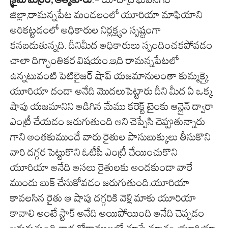
జిల్లా,రామన్నపేట మండలంలో యూరియా మాఫియాని
అరికట్టడంలో అధికారుల నిర్లక్ష్యం స్పష్టంగా
కనబడుతున్నది. దీనిమీద అధికారులు స్పందించకపోవడం
చాలా దిగ్భాంతికర విషయం.ఇది రామన్నపేటలో
ఉన్నటువంటి పెటిలైజర్ షాప్ యజమానులంతా కుమ్మక్కై
యూరియా దందా అనేది మొదలుపెట్టారు దీని మీద ఏ ఒక్క
షాపు యజమానిని అడిగిన మేము కరెక్ట్ టైంకు ఆన్లైన్ ద్వారా
ఎంట్రీ చేయడం జరుగుతుంది అని చెప్పేసి చెప్పుతున్నారు
గాని అంతకుముందే వారు రైతుల పాసుబుక్కులు తీసుకొని
వారి దగ్గర పెట్టుకొని ఓటీపీ ఎంట్రీ చేయించుకొని
యూరియా అనేది అసలు రైతులకు అందకుండా వారే
ముందు బుక్ చేసుకోవడం జరుగుతుంది.యూరియా
కావలసిన రైతు ఆ షాపు దగ్గరికి వెళ్లి మాకు యూరియా
కావాలి అంటే స్టాక్ అనేది అయిపోయింది అనేది చెప్పడం