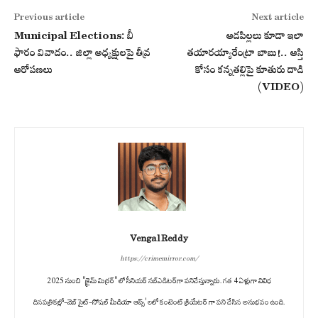
Previous article
Next article
Municipal Elections: బీ
ఆడపిల్లలు కూడా ఇలా
ఫారం వివాదం.. జిల్లా అధ్యక్షులపై తీవ్ర
తయారయ్యారేంట్రా బాబు!.. ఆస్తి
ఆరోపణలు
కోసం కన్నతల్లిపై కూతురు దాడి
(VIDEO)
Vengal Reddy
https://crimemirror.com/
2025 నుంచి "క్రైమ్ మిర్రర్" లో సీనియర్ సబ్‌ఎడిటర్‌గా పనిచేస్తున్నారు. గత 4 ఏళ్లుగా వివిధ
దినపత్రికల్లో-వెబ్ సైట్-సోషల్ మీడియా ఆప్స్' లలో కంటెంట్ క్రియేటర్ గా పని చేసిన అనుభవం ఉంది.