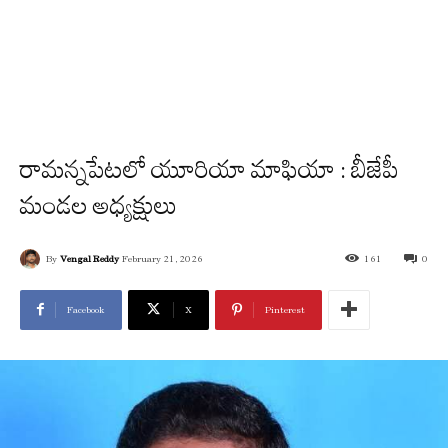
రామన్నపేటలో యూరియా మాఫియా : బీజేపీ
మండల అధ్యక్షులు
By
Vengal Reddy
February 21, 2026
161
0
Facebook
X
Pinterest