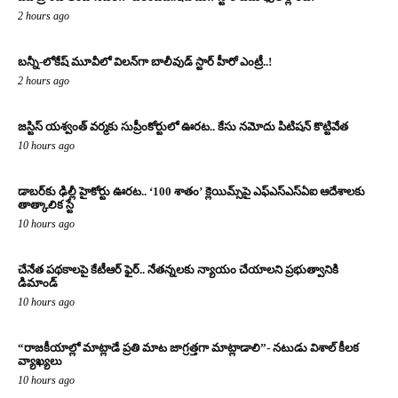
2 hours ago
బన్నీ-లోకేష్ మూవీలో విలన్‌గా బాలీవుడ్ స్టార్ హీరో ఎంట్రీ..!
2 hours ago
జస్టిస్ యశ్వంత్ వర్మకు సుప్రీంకోర్టులో ఊరట.. కేసు నమోదు పిటిషన్ కొట్టివేత
10 hours ago
డాబర్‌కు ఢిల్లీ హైకోర్టు ఊరట.. ‘100 శాతం’ క్లెయిమ్స్‌పై ఎఫ్‌ఎస్‌ఎస్‌ఏఐ ఆదేశాలకు
తాత్కాలిక స్టే
10 hours ago
చేనేత పథకాలపై కేటీఆర్ ఫైర్.. నేతన్నలకు న్యాయం చేయాలని ప్రభుత్వానికి
డిమాండ్
10 hours ago
“రాజకీయాల్లో మాట్లాడే ప్రతి మాట జాగ్రత్తగా మాట్లాడాలి”- నటుడు విశాల్ కీలక
వ్యాఖ్యలు
10 hours ago