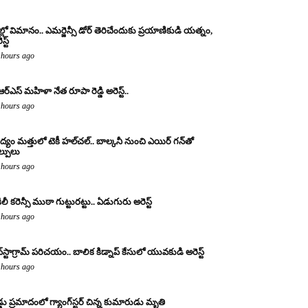
ల్లో విమానం.. ఎమర్జెన్సీ డోర్ తెరిచేందుకు ప్రయాణికుడి యత్నం,
స్ట్
 hours ago
ఆర్ఎస్ మహిళా నేత రూపా రెడ్డి అరెస్ట్..
 hours ago
్యం మత్తులో టెకీ హల్‌చల్.. బాల్కనీ నుంచి ఎయిర్ గన్‌తో
ల్పులు
 hours ago
ిలీ కరెన్సీ ముఠా గుట్టురట్టు.. ఏడుగురు అరెస్ట్
 hours ago
్‌స్టాగ్రామ్ పరిచయం.. బాలిక కిడ్నాప్ కేసులో యువకుడి అరెస్ట్
 hours ago
డ్డు ప్రమాదంలో గ్యాంగ్‌స్టర్ చిన్న కుమారుడు మృతి