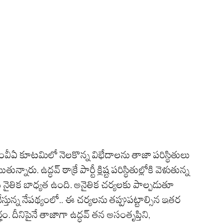
ని ఎంవీఏ కూటమిలో నెలకొన్న విభేదాలను తాజా పరిస్థితులు
ారు. ఉద్ధవ్ ఠాక్రే పార్టీ క్లిష్ట పరిస్థితుల్లోకి వెళుతున్న
ైతిక బాధ్యత ఉంది. అనైతిక చర్యలకు పాల్పడుతూ
ేస్తున్న నేపథ్యంలో.. ఈ చర్యలను తప్పుపట్టాల్సిన ఇతర
 దీనిపైనే తాజాగా ఉద్ధవ్ తన అసంతృప్తిని,