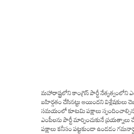
ని
ర్ణ
యం
పై
ఎం
పీ
అ
స
దు
ద్దీ
మహారాష్ట్రలోని కాంగ్రెస్ పార్టీ నేతృత్వంలో
న్
బహిర్గతం చేసినట్టు అయిందని విశ్లేషకులు చెబుతున్న
ఓ
సమయంలో కూటమి పక్షాలు స్పందించాల్సిన న
వై
ఎంపీలను పార్టీ మార్పించుకునే ప్రయత్నాలు చ
సీ
పక్షాలు కనీసం పట్టకుండా ఉండడం గమనార్హం.
ఫై