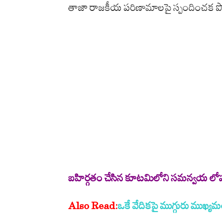
తాజా రాజకీయ పరిణామాలపై స్పందించక పోవడాన
కో
సం
అ
దొ
క్క
టి
చా
లు
.
.
!
.
బహిర్గతం చేసిన కూటమిలోని సమన్వయ 
.
కేం
Also Read:
ఒకే వేదికపై ముగ్గురు ముఖ్యమంత
ద్రం