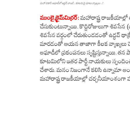
మహా వికాస్ అఘాడీలో ఉద్ధవ్ బాంబ్... కూటమిపై ఘాటు వ్యాఖ్యలు...!
ముంబై,క్రైమ్‌మిర్ర‌ర్:
మహారాష్ట్ర రాజకీయాల్
చేసుకుంటున్నాయి. కొద్దిరోజులుగా శివసేన 
శివసేన వర్గంలో చేరుతుండడంతో ఉద్ధవ్ థాక్రే 
మారడంతో ఆయన తాజాగా కీలక వ్యాఖ్యలు చేశా
అఘాడీలో ప్రకంపనలు సృష్టిస్తున్నాయి. తన పా
కూటమిలోని ఇతర పార్టీ నాయకులు స్పందిం
చేశారు. మనం నిజంగానే కలిసి ఉన్నామా అం
మహారాష్ట్ర రాజకీయాల్లో చర్చనీయాంశంగా మ