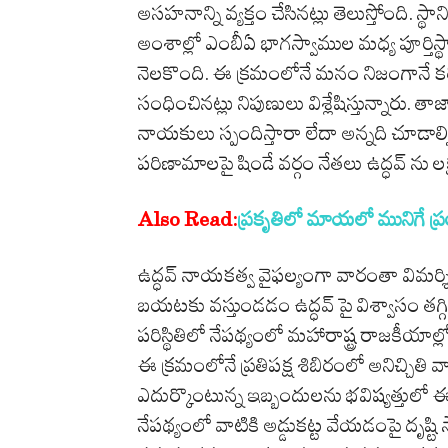
అసహనాన్ని వ్యక్తం చేసినట్లు తెలుస్తోంది. 
ర్
అంశాల్లో ఎంబీఏ భాగస్వాముల మధ్య పూర్త
!
నెలకొంది. ఈ క్రమంలోనే మనం నిజంగానే కలిసి
!
సంధించినట్లు నిపుణులు విశ్లేషిస్తున్నారు
నాయకులు స్పందిస్తారా లేదా అన్నది చూడాల్స
పరిణామాలపై షిండే వర్గం నేతలు ఉద్ధవ్ ను లక్ష
Also Read:
ప్రకృతిలో మాయలో మునిగే 
ఉద్ధవ్ నాయకత్వ వైఫల్యంగా వారంతా విమర్శిస్
బయటకు వస్తుండడం ఉద్ధవ్ పై విశ్వాసం తగ్గి
పరిస్థితిలో నేపథ్యంలో మహారాష్ట్ర రాజకీయ
ఈ క్రమంలోనే ప్రతిపక్ష శిబిరంలో అనిచ్చితి
ఎదుర్కొంటున్న ఇబ్బందులను భవిష్యత్తులో ఈ
నేపథ్యంలో వాటికి అడ్డుకట్ట వేయడంపై దృష్టి 