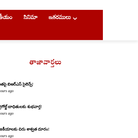
ాతీయం
సినిమా
ఇతరములు
తాజావార్తలు
ితపై బిఆర్ఎస్ సైలెన్స్!
hours ago
్రిగోల్డ్ బాధితులకు శుభవార్త!
hours ago
జకీయాలకు చిరు శాశ్వత దూరం!
hours ago