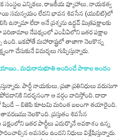
స్థానిక సంస్థల ఎన్నికలు, రాజకీయ వ్యూహాలు, నాయకత్వ
ిస్థాయి సమన్వయం లేదని భావన శివసేన (యుబిటి)లో
 ఉన్నామా లేదా అనే ప్రశ్నను ఉద్ధవ్ మిత్రపక్షాలకు
. తాజా పరిణామాల నేపథ్యంలో ఎంవీఏలోని ఇతర పక్షాల
ి ఉంది. ఇకపోతే మహారాష్ట్రలో తాజాగా నెలకొన్న
్యంగా చేసుకునే విమర్శలు గుప్పిస్తున్నారు.
ప్రయాణం.. మధురానుభూతి అందించే పాకాల అందం
తున్నారు. పార్టీ నాయకులు, ప్రజా ప్రతినిధులు వరుసుగా
పోవడానికి నిదర్శనంగా ఆ వర్గం వాదిస్తోంది. దాదా
ాల్లో షిండే – బిజెపి కూటమి మరింత బలంగా తయారైంది.
 వాతావరణము నెలకొంది. ప్రస్తుతం శివసేన
 పక్షంలోని ఇతర పార్టీలు ఎదుర్కొనే అవకాశం ఉన్న
సారించాల్సిన అవసరం ఉందని నిధులు విశ్లేషిస్తున్నారు.