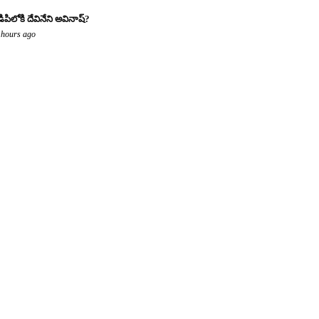
డిపిలోకి దేవినేని అవినాష్?
 hours ago