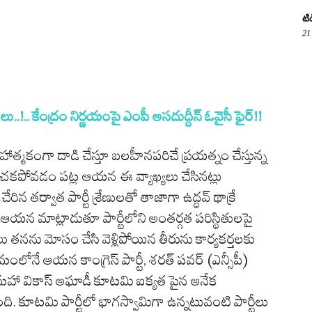
టి
21
.!.. కేంద్రం నిర్ణయంపై ఎంపీ అసదుద్దీన్ ఓవైసీ ఫైర్!!
్యూహాత్మకంగా దాడి చేస్తూ బలహీనపరిచే ప్రయత్నం చేస్తున్న
ించకపోవడం పట్ల ఆయన ఈ వ్యాఖ్యలు చేసినట్లు
రిన తర్వాత పార్టీ శ్రేణులతో తాజాగా ఉద్ధవ్ థాక్రే
ఆయన మాట్లాడుతూ పార్టీలోని అంతర్గత పరిస్థితులపై
లు తనను మోసం చేసి వెళ్లిపోయిన తీరును కార్యకర్తలకు
మంలోనే ఆయన కాంగ్రెస్ పార్టీ, శరత్ పవర్ (ఎన్సీపీ)
ు. మహా వికాస్ అఘాడీ కూటమి ఐక్యత పైన అనేక
ంది. కూటమి పార్టీలో భాగస్వామిగా ఉన్నటువంటి పార్టీలు