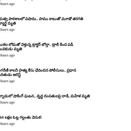
 hours ago
రభుత్వ పాఠశాలలో విషాదం.. పాము కాటుతో మూడో తరగతి
్యార్థి మృతి
 hours ago
కల లోడుతో వెళ్తున్న ట్రాక్టర్ బోల్తా.. ట్రాలీ కింద పడి
ువకుడు మృతి
 hours ago
ంగరేణి కాలనీ హత్య కేసు ఛేదించిన పోలీసులు.. ప్రధాన
ందితుడు అరెస్ట్
 hours ago
్నాడులో షాకింగ్ ఘటన.. వృద్ధ దంపతులపై దాడి, మహిళ మృతి
 hours ago
60 లక్షల ఓట్ల గల్లంతు వెనుక!
 hours ago