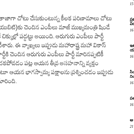
15
లో తాజాగా చోటు చేసుకుంటున్న కీలక పరిణామాలు చోటు
ప్
విద
(యుబిటి)కు చెందిన ఎంపీలు మాజీ ముఖ్యమంత్రి షిండే
16
చిక్కుల్లో పడ్డట్టు అయింది. ఆరుగురు ఎంపీలు పార్టీ
రు. ఈ వ్యాఖ్యలు ఇప్పుడు మహారాష్ట్ర మహా వికాస్
ఇటు
య
ర్టీకి చెందిన ఆరుగురు ఎంపీలు పార్టీ మారినప్పటికీ
16
చకపోవడం పట్ల ఆయన తీవ్ర అసహనాన్ని వ్యక్తం
టూ ఆయన భాగస్వామ్య పక్షాలను ప్రశ్నించడం ఇప్పుడు
సి
ని
ారింది.
16
పల
16
ఆ 
21