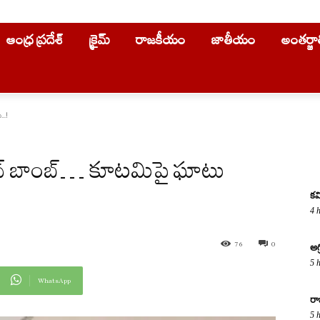
ఆంధ్ర ప్రదేశ్
క్రైమ్
రాజకీయం
జాతీయం
అంతర్జ
..!
ధవ్ బాంబ్… కూటమిపై ఘాటు
కవ
4 
76
0
అగ
5 
WhatsApp
రా
5 