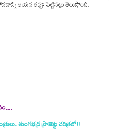
్ని ఆయన తప్పు పెట్టినట్లు తెలుస్తోంది.
లోపం…
్రులు.. తుంగభద్ర ప్రాజెక్టు చరిత్రలో!!