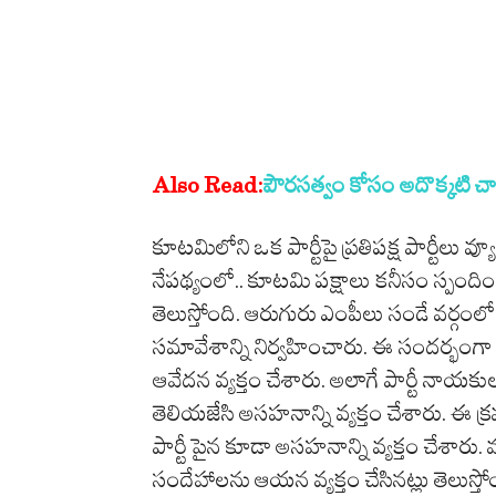
S
Also Read:
పౌరసత్వం కోసం అదొక్కటి చాలు.
e
కూటమిలోని ఒక పార్టీపై ప్రతిపక్ష పార్టీలు వ
l
నేపథ్యంలో.. కూటమి పక్షాలు కనీసం స్పంద
e
తెలుస్తోంది. ఆరుగురు ఎంపీలు సండే వర్గంలో చే
c
సమావేశాన్ని నిర్వహించారు. ఈ సందర్భంగా 
t
ఆవేదన వ్యక్తం చేశారు. అలాగే పార్టీ నాయకు
పౌ
తెలియజేసి అసహనాన్ని వ్యక్తం చేశారు. ఈ క్ర
ర
పార్టీ పైన కూడా అసహనాన్ని వ్యక్తం చేశార
స
సందేహాలను ఆయన వ్యక్తం చేసినట్లు తెలుస్తో
త్వం