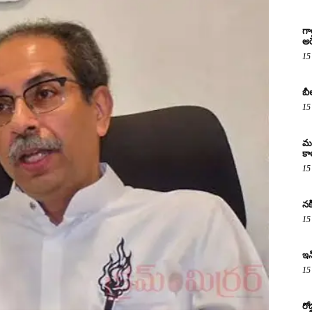
గా
అరె
15
బీ
15
మద
కా
15
నక
15
ఇన
15
రో