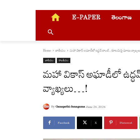
E-PAPER
తెలంగాణ
Home
జాతీయం
మహా వికాస్ అఘాడీలో ఉద్ధవ్ బాంబ్... కూటమిపై ఘాటు వ్యాఖ్యలు.
జాతీయం
రాజకీయం
మహా వికాస్ అఘాడీలో ఉద్
వ్యాఖ్యలు…!
By
Ganapathi Janagama
June 26, 2026
Facebook
X
Pinterest