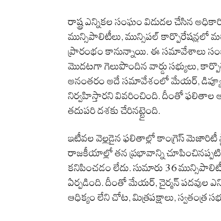
రాష్ట్ర ఎన్నికల సంఘం విడుదల చేసిన అధికా
మున్సిపాలిటీలు, మున్సిపల్ కార్పొరేషన్లల
ప్రారంభం కానున్నాయి. ఈ సమావేశాలు సం
మొదటగా గెలుపొందిన వార్డు సభ్యులు, కార్పొరేట
అనంతరం అదే సమావేశంలో మేయర్, డిప్యూటీ మ
నిర్వహిస్తారని వివరించింది. దీంతో ఫలిత
తదుపరి దశకు చేరినట్టైంది.
ఇటీవల వెల్లడైన ఫలితాల్లో కాంగ్రెస్ మెజారి
రాజకీయాల్లో తన ప్రభావాన్ని చూపించినప్పట
కనిపించడం లేదు. సుమారు 36 మున్సిపాలిటీల
ఏర్పడింది. దీంతో మేయర్, చైర్మన్ పదవుల ఎన
ఆధిక్యం లేని చోట, మిత్రపక్షాలు, స్వతంత్ర 