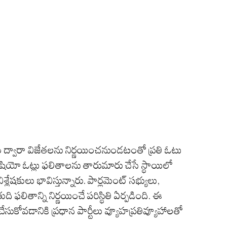
ానం ద్వారా విజేతలను నిర్ణయించనుండటంతో ప్రతి ఓటు
షియో ఓట్లు ఫలితాలను తారుమారు చేసే స్థాయిలో
షకులు భావిస్తున్నారు. పార్లమెంట్ సభ్యులు,
 తుది ఫలితాన్ని నిర్ణయించే పరిస్థితి ఏర్పడింది. ఈ
సుకోవడానికి ప్రధాన పార్టీలు వ్యూహప్రతివ్యూహాలతో