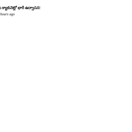
ీ క్యాబినెట్లో భారీ ఉద్వాసన!
 hours ago