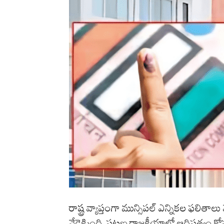
రాష్ట్ర వ్యాప్తంగా మున్సిపల్ ఎన్నికల ఫల
వేడెక్కింది. పట్టణ రాజకీయాల్లో ఆధిపత్యం క