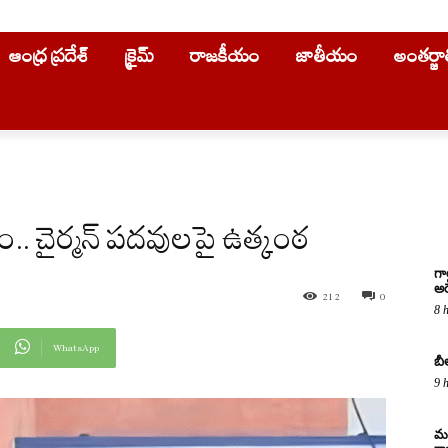
ఆంధ్ర ప్రదేశ్
క్రైమ్
రాజకీయం
జాతీయం
అంతర్జ
ం.. చైర్మన్ పదవులపై ఉత్కంఠ
గా
అరె
212
0
8 
WhatsApp
బీ
9 
మద