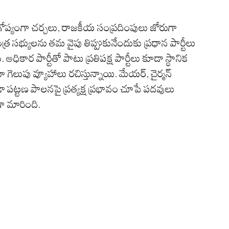
లో గోప్యంగా చర్చలు, రాజకీయ సంప్రదింపులు జోరుగా
త్ర సభ్యులను తమ వైపు తిప్పుకునేందుకు ప్రధాన పార్టీలు
ార పార్టీతో పాటు ప్రతిపక్ష పార్టీలు కూడా స్థానిక
ెలుపు వ్యూహాలు రచిస్తున్నాయి. మేయర్, చైర్మన్
ండా పట్టణ పాలనపై ప్రత్యక్ష ప్రభావం చూపే పదవులు
 మారింది.