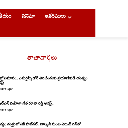
ాతీయం
సినిమా
ఇతరములు
తాజావార్తలు
ల్లో విమానం.. ఎమర్జెన్సీ డోర్ తెరిచేందుకు ప్రయాణికుడి యత్నం,
స్ట్
hours ago
ఆర్ఎస్ మహిళా నేత రూపా రెడ్డి అరెస్ట్..
hours ago
్యం మత్తులో టెకీ హల్‌చల్.. బాల్కనీ నుంచి ఎయిర్ గన్‌తో