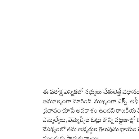
ఈ పరోక్ష ఎన్నికలో సభ్యులు చేతులెత్తే విధ
అమూల్యంగా మారింది. ముఖ్యంగా ఎక్స్-అఫీ
ప్రభావం చూపే అవకాశం ఉందని రాజకీయ విశ్లే
ఎమ్మెల్యేలు, ఎమ్మెల్సీల ఓట్లు కొన్ని పట్టణాల్లో
నేపథ్యంలో తమ అభ్యర్థుల గెలుపును ఖాయం చే
ముందుకు సాగుతున్నాయి.