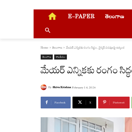
E-PAPER
తెలంగాణ
Home
తెలంగాణ
మేయర్ ఎన్నికకు రంగం సిద్ధం.. చైర్మన్ పదవులపై ఉత్కంఠ
తెలంగాణ
రాజకీయం
మేయర్ ఎన్నికకు రంగం సిద్ధ
By
Shiva Krishna
February 14, 2026
Facebook
X
Pinterest