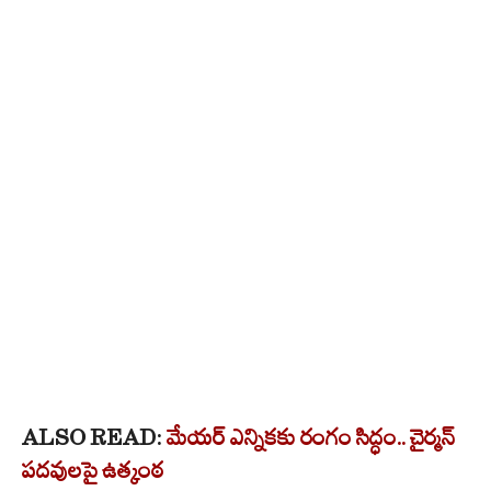
ALSO READ:
మేయర్ ఎన్నికకు రంగం సిద్ధం.. చైర్మన్
పదవులపై ఉత్కంఠ