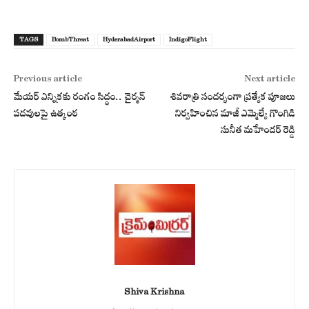
TAGS
BombThreat
HyderabadAirport
IndigoFlight
Previous article
Next article
మేయర్ ఎన్నికకు రంగం సిద్ధం.. చైర్మన్
శివరాత్రి సందర్భంగా ప్రత్యేక పూజలు
పదవులపై ఉత్కంఠ
నిర్వహించిన మాజీ ఎమ్మెల్యే గొంగిడి
సునీత మహేందర్ రెడ్డి
Shiva Krishna