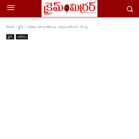
Home
క్రైమ్
Indigo: బాంబు బెదిరింపు.. చుక్కలు చూపించిన ‘బొమ్మ’
క్రైమ్
జాతీయం