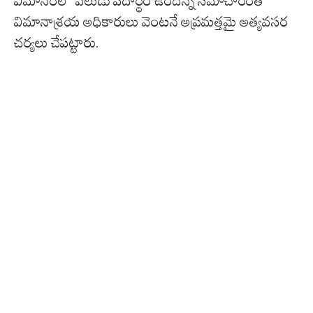
విమానంలో పేలుడు పదార్థం ఉందన్న సమాచారంతో
విమానాశ్రయ అధికారులు వెంటనే అప్రమత్తమై అత్యవసర
చర్యలు చేపట్టారు.