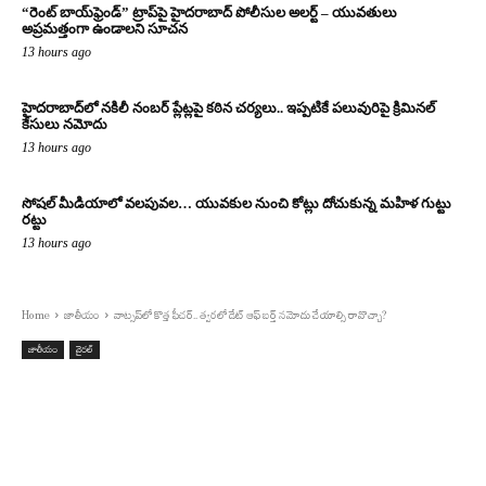
“రెంట్ బాయ్‌ఫ్రెండ్” ట్రాప్‌పై హైదరాబాద్ పోలీసుల అలర్ట్ – యువతులు
అప్రమత్తంగా ఉండాలని సూచన
13 hours ago
హైదరాబాద్‌లో నకిలీ నంబర్ ప్లేట్లపై కఠిన చర్యలు.. ఇప్పటికే పలువురిపై క్రిమినల్
కేసులు నమోదు
13 hours ago
సోషల్ మీడియాలో వలపువల… యువకుల నుంచి కోట్లు దోచుకున్న మహిళ గుట్టు
రట్టు
13 hours ago