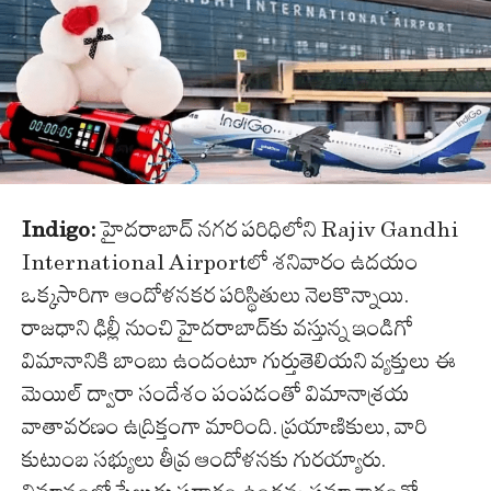
Indigo:
హైదరాబాద్ నగర పరిధిలోని Rajiv Gandhi
International Airportలో శనివారం ఉదయం
ఒక్కసారిగా ఆందోళనకర పరిస్థితులు నెలకొన్నాయి.
రాజధాని ఢిల్లీ నుంచి హైదరాబాద్‌కు వస్తున్న ఇండిగో
విమానానికి బాంబు ఉందంటూ గుర్తుతెలియని వ్యక్తులు ఈ
మెయిల్ ద్వారా సందేశం పంపడంతో విమానాశ్రయ
వాతావరణం ఉద్రిక్తంగా మారింది. ప్రయాణికులు, వారి
కుటుంబ సభ్యులు తీవ్ర ఆందోళనకు గురయ్యారు.