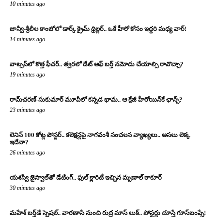
10 minutes ago
జాన్వీ-శ్రీలీల కాంబోలో డార్క్ క్రైమ్ థ్రిల్లర్.. ఒకే హీరో కోసం ఇద్దరి మధ్య వార్!
14 minutes ago
వాట్సప్‌లో కొత్త ఫీచర్.. త్వరలో డేట్ ఆఫ్ బర్త్ నమోదు చేయాల్సి రావొచ్చా?
19 minutes ago
రామ్‌చరణ్‌-సుకుమార్‌ మూవీలో కన్నడ భామ.. ఆ క్రేజీ హీరోయిన్‌కే ఛాన్స్?
23 minutes ago
లెనిన్ 100 కోట్ల పోస్టర్‌.. కలెక్షన్లపై నాగవంశీ సంచలన వ్యాఖ్యలు.. అసలు లెక్క
ఇదేనా?
26 minutes ago
యశస్వి జైస్వాల్‌తో డేటింగ్.. ఫుల్ క్లారిటీ ఇచ్చిన మృణాల్ ఠాకూర్‌
30 minutes ago
మహేశ్ బర్త్‌డే స్పెషల్.. వారణాసి నుంచి రుద్ర మాస్ లుక్.. పోస్టర్లు చూస్తే గూస్‌బంప్సే!