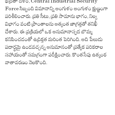
భద్రతా దళం, Central Industrial Security
Force సిబ్బంది విమానాన్ని అంగుళం అంగుళం క్షుణ్ణంగా
పరిశీలించారు. ప్రతి సీటు, ప్రతి సామాను భాగం, నిల్వ
విభాగం వంటి ప్రాంతాలను అత్యంత జాగ్రత్తతో తనిఖీ
చేశారు. ఈ ప్రక్రియలో ఒక అనుమానాస్పద బొమ్మ
కనిపించడంతో ఉద్రిక్తత మరింత పెరిగింది. అది పేలుడు
పదార్థమై ఉండవచ్చన్న అనుమానంతో ప్రత్యేక పరికరాల
సహాయంతో సమగ్రంగా పరీక్షించారు. కొంతసేపు ఉత్కంఠ
వాతావరణం నెలకొంది.