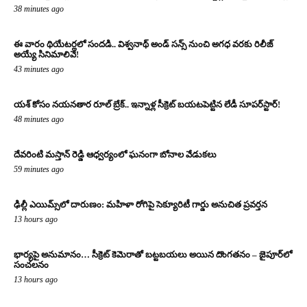
38 minutes ago
ఈ వారం థియేటర్లలో సందడి.. విశ్వనాథ్ అండ్ సన్స్ నుంచి అగధ వరకు రిలీజ్
అయ్యే సినిమాలివే!
43 minutes ago
యశ్ కోసం నయనతార రూల్ బ్రేక్.. ఇన్నాళ్ల సీక్రెట్ బయటపెట్టిన లేడీ సూపర్‌స్టార్!
48 minutes ago
దేవరింటి మస్తాన్ రెడ్డి ఆధ్వర్యంలో ఘనంగా బోనాల వేడుకలు
59 minutes ago
ఢిల్లీ ఎయిమ్స్‌లో దారుణం: మహిళా రోగిపై సెక్యూరిటీ గార్డు అనుచిత ప్రవర్తన
13 hours ago
భార్యపై అనుమానం… సీక్రెట్ కెమెరాతో బట్టబయలు అయిన దొంగతనం – జైపూర్‌లో
సంచలనం
13 hours ago