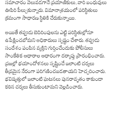
సమాచారం వెలువడగానే ప్రయాణికులు, వారి బంధువులు
ఊపిరి పీల్చుకున్నారు. విమానాశ్రయంలో పరిస్థితులు
క్రమంగా సాధారణ స్థితికి చేరుకున్నాయి.
అయితే తప్పుడు బెదిరింపులను ఎట్టి పరిస్థితుల్లోనూ
ఉపేక్షించబోమని అధికారులు స్పష్టం చేశారు. తప్పుడు
సందేశం పంపిన వ్యక్తిని గుర్తించేందుకు పోలీసులు
సాంకేతిక ఆధారాల ఆధారంగా దర్యాప్తు ప్రారంభించారు.
ప్రజల్లో భయాందోళనలు సృష్టించే ఇలాంటి చర్యలు
తీవ్రమైన నేరంగా పరిగణించబడతాయని హెచ్చరించారు.
భవిష్యత్తులో ఇలాంటి ఘటనలు పునరావృతం కాకుండా
కఠిన చర్యలు తీసుకుంటామని వెల్లడించారు.