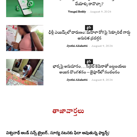
చేయాల్సి రావొచ్చా?
Vengal Reddy
-
August 9, 2026
క్రైమ్
ఢిల్లీ ఎయిమ్స్‌లో దారుణం: మహిళా రోగిపై సెక్యూరిటీ గార్డు
అనుచిత ప్రవర్తన
Jyothi Alishetti
-
August 9, 2026
క్రైమ్
భార్యపై అనుమానం… సీక్రెట్ కెమెరాతో బట్టబయలు
అయిన దొంగతనం – జైపూర్‌లో సంచలనం
Jyothi Alishetti
-
August 8, 2026
తాజావార్తలు
విశ్వనాథ్ అండ్ సన్స్ ట్రైలర్.. సూర్య నటనకు ఫిదా అవుతున్న ఫ్యాన్స్!