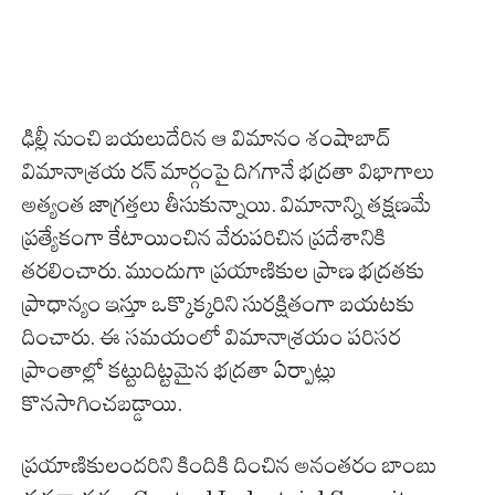
ఢిల్లీ నుంచి బయలుదేరిన ఆ విమానం శంషాబాద్
విమానాశ్రయ రన్ మార్గంపై దిగగానే భద్రతా విభాగాలు
అత్యంత జాగ్రత్తలు తీసుకున్నాయి. విమానాన్ని తక్షణమే
ప్రత్యేకంగా కేటాయించిన వేరుపరిచిన ప్రదేశానికి
తరలించారు. ముందుగా ప్రయాణికుల ప్రాణ భద్రతకు
ప్రాధాన్యం ఇస్తూ ఒక్కొక్కరిని సురక్షితంగా బయటకు
దించారు. ఈ సమయంలో విమానాశ్రయం పరిసర
ప్రాంతాల్లో కట్టుదిట్టమైన భద్రతా ఏర్పాట్లు
కొనసాగించబడ్డాయి.
ప్రయాణికులందరిని కిందికి దించిన అనంతరం బాంబు