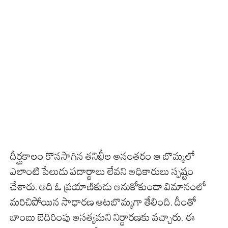
దీర్ఘకాలం కొనసాగిన తనిఖీల అనంతరం ఆ బొమ్మలో
ఎలాంటి పేలుడు పదార్థాలు లేవని అధికారులు స్పష్టం
చేశారు. అది ఓ ప్రయాణికుడు అనుకోకుండా విమానంలో
మరిచిపోయిన సాధారణ ఆటబొమ్మగా తేలింది. దీంతో
బాంబు బెదిరింపు అసత్యమని నిర్ధారణకు వచ్చారు. ఈ