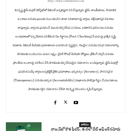
http://www.crimemirror.com
శివకృష్ణ క్రైమ్ మిర్రర్ వెబ్‌సైట్‌లో డిజిటల్ జర్నలిస్టుగా పని చేస్తున్నారు. క్రైమ్, రాజకీయాలు, సామాజిక
అంశాలు మరియు ప్రజలకు సంబంధించిన తాజా పరిణామాలపై వార్తలు, విశ్లేషణాత్మక కథనాలు
రాస్తున్నారు. వార్తలను ప్రచురించే ముందు విశ్వసనీయ వనరులు, అధికారిక ప్రకటనలు మరియు
అందుబాటులో ఉన్న డేటాను పరిశీలించి నిజ నిర్ధారణ (Fact-Checking) చేయడంపై ప్రత్యేక దృష్టి
పెడతారు. డిజిటల్ మీడియా ప్రమాణాలను అనుసరించి స్పష్టమైన, నిజమైన మరియు సమగ్ర సమాచారాన్ని
పాఠకులకు అందించడం ఆయన లక్ష్యం. వైరల్ సోషల్ మీడియా పోస్టులు, బ్రేకింగ్ న్యూస్ మరియు
ప్రాంతీయ అంశాలపై పరిశీలన చేసి పాఠకులకు విశ్వసనీయమైన సమాచారం అందిస్తున్నారు. క్రైమ్ మిర్రర్లో
ప్రచురితమయ్యే వార్తలు జర్నలిస్టిక్ నైతిక ప్రమాణాలు, ఖచ్చితత్వం (Accuracy), పారదర్శకత
(Transparency) మరియు బాధ్యత (Accountability) సూత్రాలను పాటిస్తూ సిద్ధం చేయబడతాయి.
పాఠకులకు సరైన సమాచారం చేరేలా శివకృష్ణ నిరంతరం కృషి చేస్తున్నారు.
జాతీయం
వాట్సప్‌లో కొత్త ఫీచర్.. త్వరలో డేట్ ఆఫ్ బర్త్ నమోదు