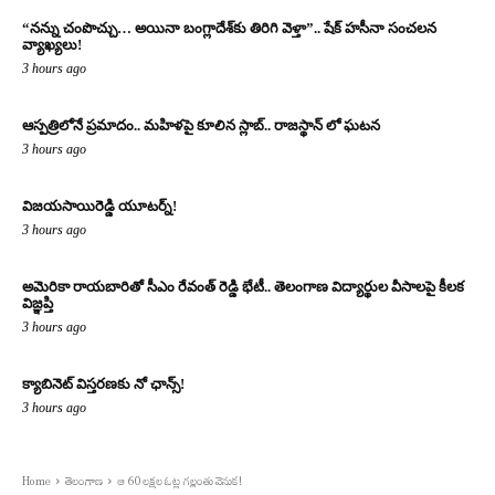
“నన్ను చంపొచ్చు… అయినా బంగ్లాదేశ్‌కు తిరిగి వెళ్తా”.. షేక్ హసీనా సంచలన
వ్యాఖ్యలు!
3 hours ago
ఆస్పత్రిలోనే ప్రమాదం.. మహిళపై కూలిన స్లాబ్‌.. రాజస్థాన్ లో ఘటన
3 hours ago
విజయసాయిరెడ్డి యూటర్న్!
3 hours ago
అమెరికా రాయబారితో సీఎం రేవంత్ రెడ్డి భేటీ.. తెలంగాణ విద్యార్థుల వీసాలపై కీలక
విజ్ఞప్తి
3 hours ago
క్యాబినెట్ విస్తరణకు నో ఛాన్స్!
3 hours ago