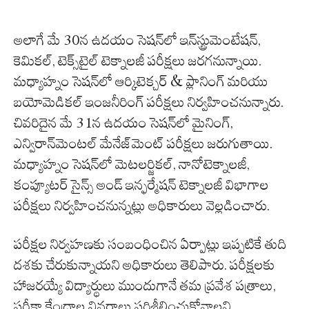
అలాగే మే 30న ఉదయం సెషన్‌లో ఇన్‌స్ట్రుమెంటేషన్,
కెమికల్, టెక్స్‌టైల్ టెక్నాలజీ పరీక్షలు జరగనున్నాయి.
మధ్యాహ్నం సెషన్‌లో ఆర్కిటెక్చర్ & ప్లానింగ్ మరియు
బయోమెడికల్ ఇంజనీరింగ్ పరీక్షలు నిర్వహించనున్నారు.
చివరిదైన మే 31న ఉదయం సెషన్‌లో మైనింగ్,
ఎన్విరాన్‌మెంటల్ మేనేజ్‌మెంట్ పరీక్షలు జరుగుతాయి.
మధ్యాహ్నం సెషన్‌లో మెటలర్జికల్, నానోటెక్నాలజీ,
కంప్యూటర్ సైన్స్ అండ్ ఇన్ఫర్మేషన్ టెక్నాలజీ విభాగాల
పరీక్షలు నిర్వహించనున్నట్లు అధికారులు వెల్లడించారు.
పరీక్షల నిర్వహణకు సంబంధించిన ఏర్పాట్లు ఇప్పటికే తుది
దశకు చేరుకున్నాయని అధికారులు తెలిపారు. పరీక్షలకు
హాజరయ్యే విద్యార్థులు ముందుగానే తమ ప్రవేశ పత్రాలు,
పరీక్షా కేంద్రాల వివరాలు పరిశీలించుకోవాలని