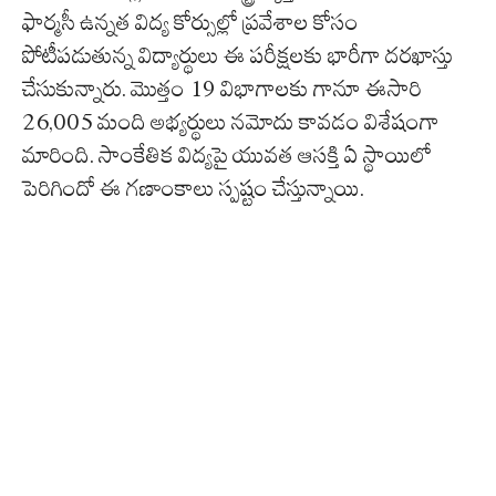
ఫార్మసీ ఉన్నత విద్య కోర్సుల్లో ప్రవేశాల కోసం
పోటీపడుతున్న విద్యార్థులు ఈ పరీక్షలకు భారీగా దరఖాస్తు
చేసుకున్నారు. మొత్తం 19 విభాగాలకు గానూ ఈసారి
26,005 మంది అభ్యర్థులు నమోదు కావడం విశేషంగా
మారింది. సాంకేతిక విద్యపై యువత ఆసక్తి ఏ స్థాయిలో
పెరిగిందో ఈ గణాంకాలు స్పష్టం చేస్తున్నాయి.