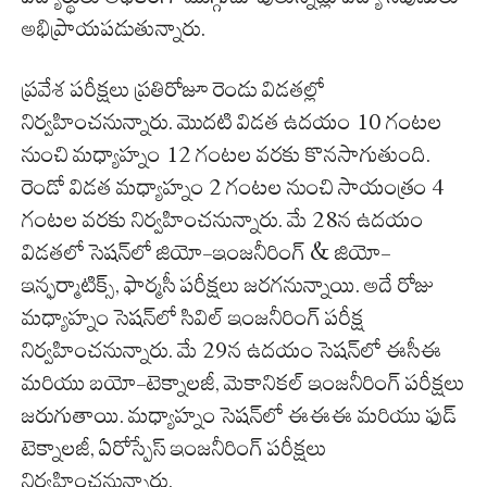
అభిప్రాయపడుతున్నారు.
ప్రవేశ పరీక్షలు ప్రతిరోజూ రెండు విడతల్లో
నిర్వహించనున్నారు. మొదటి విడత ఉదయం 10 గంటల
నుంచి మధ్యాహ్నం 12 గంటల వరకు కొనసాగుతుంది.
రెండో విడత మధ్యాహ్నం 2 గంటల నుంచి సాయంత్రం 4
గంటల వరకు నిర్వహించనున్నారు. మే 28న ఉదయం
విడతలో సెషన్‌లో జియో-ఇంజనీరింగ్ & జియో-
ఇన్ఫర్మాటిక్స్, ఫార్మసీ పరీక్షలు జరగనున్నాయి. అదే రోజు
మధ్యాహ్నం సెషన్‌లో సివిల్ ఇంజనీరింగ్ పరీక్ష
నిర్వహించనున్నారు. మే 29న ఉదయం సెషన్‌లో ఈసీఈ
మరియు బయో-టెక్నాలజీ, మెకానికల్ ఇంజనీరింగ్ పరీక్షలు
జరుగుతాయి. మధ్యాహ్నం సెషన్‌లో ఈఈఈ మరియు ఫుడ్
టెక్నాలజీ, ఏరోస్పేస్ ఇంజనీరింగ్ పరీక్షలు
నిర్వహించనున్నారు.