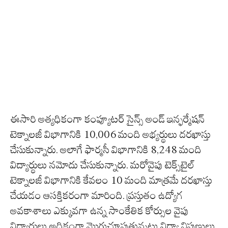
ఈసారి అత్యధికంగా కంప్యూటర్ సైన్స్ అండ్ ఇన్ఫర్మేషన్
టెక్నాలజీ విభాగానికి 10,006 మంది అభ్యర్థులు దరఖాస్తు
చేసుకున్నారు. అలాగే ఫార్మసీ విభాగానికి 8,248 మంది
విద్యార్థులు నమోదు చేసుకున్నారు. మరోవైపు టెక్స్‌టైల్
టెక్నాలజీ విభాగానికి కేవలం 10 మంది మాత్రమే దరఖాస్తు
చేయడం ఆసక్తికరంగా మారింది. ప్రస్తుతం ఉద్యోగ
అవకాశాలు ఎక్కువగా ఉన్న సాంకేతిక కోర్సుల వైపు
విద్యార్థులు అధికంగా మొగ్గుచూపుతున్నట్లు విద్యా నిపుణులు