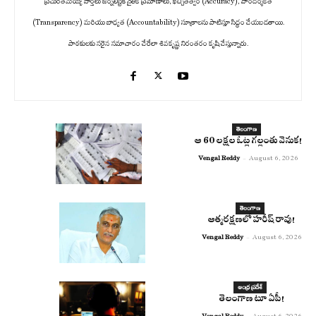
ప్రచురితమయ్యే వార్తలు జర్నలిస్టిక్ నైతిక ప్రమాణాలు, ఖచ్చితత్వం (Accuracy), పారదర్శకత
(Transparency) మరియు బాధ్యత (Accountability) సూత్రాలను పాటిస్తూ సిద్ధం చేయబడతాయి.
పాఠకులకు సరైన సమాచారం చేరేలా శివకృష్ణ నిరంతరం కృషి చేస్తున్నారు.
తెలంగాణ
ఆ 60 లక్షల ఓట్ల గల్లంతు వెనుక!
Vengal Reddy
-
August 6, 2026
తెలంగాణ
ఆత్మరక్షణలో హరీష్ రావు!
Vengal Reddy
-
August 6, 2026
ఆంధ్ర ప్రదేశ్
తెలంగాణ టూ ఏపీ!
Vengal Reddy
-
August 6, 2026