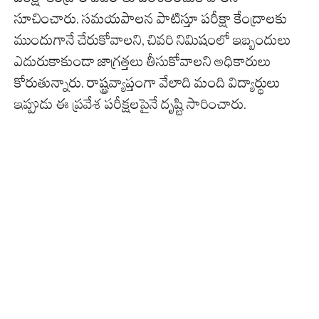
సూచించారు. సమయపాలన పాటిస్తూ పరీక్షా కేంద్రాలకు
ముందుగానే చేరుకోవాలని, చివరి నిమిషంలో ఇబ్బందులు
ఎదురుకాకుండా జాగ్రత్తలు తీసుకోవాలని అధికారులు
కోరుతున్నారు. రాష్ట్రవ్యాప్తంగా వేలాది మంది విద్యార్థులు
ఇప్పుడు ఈ ప్రవేశ పరీక్షలపైనే దృష్టి సారించారు.