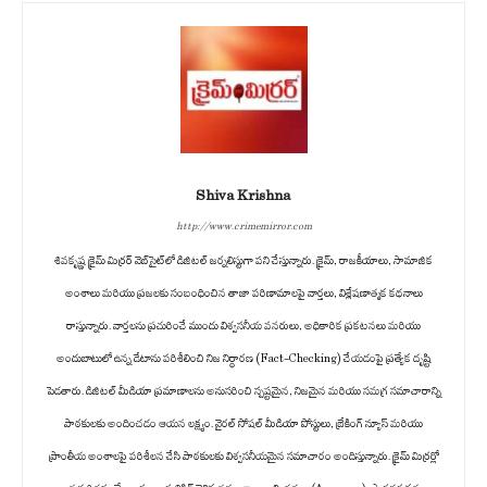
Shiva Krishna
http://www.crimemirror.com
శివకృష్ణ క్రైమ్ మిర్రర్ వెబ్‌సైట్‌లో డిజిటల్ జర్నలిస్టుగా పని చేస్తున్నారు. క్రైమ్, రాజకీయాలు, సామాజిక
అంశాలు మరియు ప్రజలకు సంబంధించిన తాజా పరిణామాలపై వార్తలు, విశ్లేషణాత్మక కథనాలు
రాస్తున్నారు. వార్తలను ప్రచురించే ముందు విశ్వసనీయ వనరులు, అధికారిక ప్రకటనలు మరియు
అందుబాటులో ఉన్న డేటాను పరిశీలించి నిజ నిర్ధారణ (Fact-Checking) చేయడంపై ప్రత్యేక దృష్టి
పెడతారు. డిజిటల్ మీడియా ప్రమాణాలను అనుసరించి స్పష్టమైన, నిజమైన మరియు సమగ్ర సమాచారాన్ని
పాఠకులకు అందించడం ఆయన లక్ష్యం. వైరల్ సోషల్ మీడియా పోస్టులు, బ్రేకింగ్ న్యూస్ మరియు
ప్రాంతీయ అంశాలపై పరిశీలన చేసి పాఠకులకు విశ్వసనీయమైన సమాచారం అందిస్తున్నారు. క్రైమ్ మిర్రర్లో