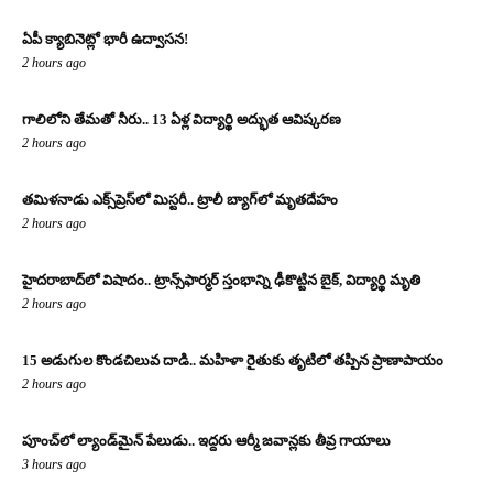
ఏపీ క్యాబినెట్లో భారీ ఉద్వాసన!
2 hours ago
గాలిలోని తేమతో నీరు.. 13 ఏళ్ల విద్యార్థి అద్భుత ఆవిష్కరణ
2 hours ago
తమిళనాడు ఎక్స్‌ప్రెస్‌లో మిస్టరీ.. ట్రాలీ బ్యాగ్‌లో మృతదేహం
2 hours ago
హైదరాబాద్‌లో విషాదం.. ట్రాన్స్‌ఫార్మర్ స్తంభాన్ని ఢీకొట్టిన బైక్, విద్యార్థి మృతి
2 hours ago
15 అడుగుల కొండచిలువ దాడి.. మహిళా రైతుకు తృటిలో తప్పిన ప్రాణాపాయం
2 hours ago
పూంచ్‌లో ల్యాండ్‌మైన్ పేలుడు.. ఇద్దరు ఆర్మీ జవాన్లకు తీవ్ర గాయాలు
3 hours ago