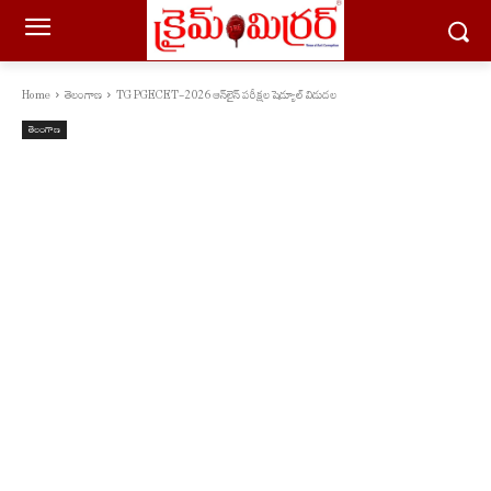
Home
తెలంగాణ
TG PGECET-2026 ఆన్‌లైన్ పరీక్షల షెడ్యూల్ విడుదల
తెలంగాణ