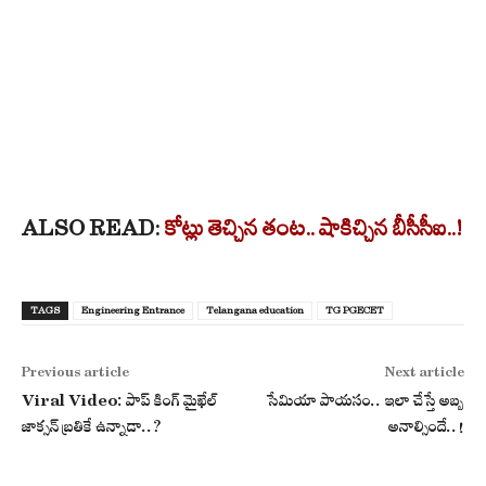
ALSO READ:
కోట్లు తెచ్చిన తంట.. షాకిచ్చిన బీసీసీఐ..!
TAGS
Engineering Entrance
Telangana education
TG PGECET
Previous article
Next article
Viral Video: పాప్ కింగ్ మైఖేల్
సేమియా పాయసం.. ఇలా చేస్తే అబ్బ
జాక్సన్ బ్రతికే ఉన్నాడా..?
అనాల్సిందే..!