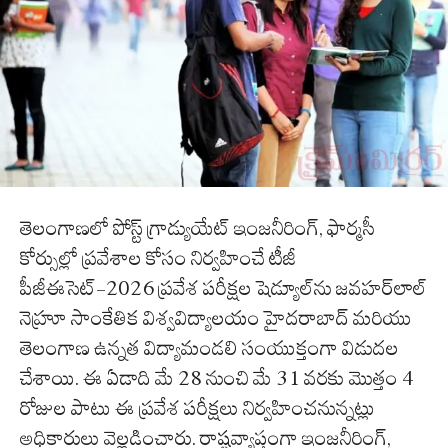
తెలంగాణలో పోస్ట్ గ్రాడ్యుయేట్ ఇంజనీరింగ్, ఫార్మసీ
కోర్సుల్లో ప్రవేశాల కోసం నిర్వహించే టీజీ
పీజీఈసెట్-2026 ప్రవేశ పరీక్షల షెడ్యూల్‌ను జవహర్‌లాల్
నెహ్రూ సాంకేతిక విశ్వవిద్యాలయం హైదరాబాద్ మరియు
తెలంగాణ ఉన్నత విద్యామండలి సంయుక్తంగా విడుదల
చేశాయి. ఈ ఏడాది మే 28 నుంచి మే 31 వరకు మొత్తం 4
రోజుల పాటు ఈ ప్రవేశ పరీక్షలు నిర్వహించనున్నట్లు
అధికారులు వెల్లడించారు. రాష్ట్రవ్యాప్తంగా ఇంజనీరింగ్,