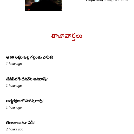
తాజావార్తలు
ఆ 60 లక్షల ఓట్ల గల్లంతు వెనుక!
1 hour ago
టిడిపిలోకి దేవినేని అవినాష్?
1 hour ago
ఆత్మరక్షణలో హరీష్ రావు!
1 hour ago
తెలంగాణ టూ ఏపీ!
2 hours ago