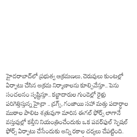
హైదరాబాద్‌‌‌‌‌‌‌‌లో ప్రభుత్వ ఆక్రమణలు, చెరువులు కుంటల్లో
ఏర్పాటు చేసిన అక్రమ నిర్మాణాలను కూల్చివేస్తూ.. పెను
సంచలనం సృష్టిస్తూ.. కబ్జాదారుల గుండెల్లో రైళ్లు
పరిగెత్తిస్తున్న హైడ్రా .. డ్రగ్స్, గంజాయి సహా మత్తు పదార్థాల
ముఠాల పాలిట శత్రువుగా మారిన ఈగల్ ఫోర్స్ లాగానే
వస్తువుల్లో కల్తీని నియంత్రించేందుకు ఒక పవర్‌‌‌‌‌‌‌‌ఫుల్ స్పెషల్
ఫోర్స్ ఏర్పాటు చేసేందుకు అన్ని రకాల చర్యలు చేపట్టింది.