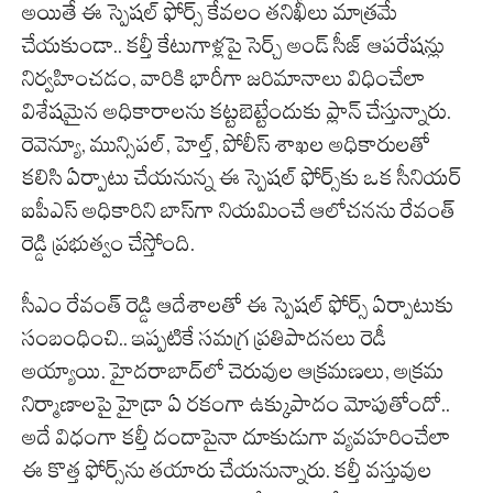
అయితే ఈ స్పెషల్ ఫోర్స్ కేవలం తనిఖీలు మాత్రమే
చేయకుండా.. కల్తీ కేటుగాళ్లపై సెర్చ్ అండ్ సీజ్ ఆపరేషన్లు
నిర్వహించడం, వారికి భారీగా జరిమానాలు విధించేలా
విశేషమైన అధికారాలను కట్టబెట్టేందుకు ప్లాన్ చేస్తున్నారు.
రెవెన్యూ, మున్సిపల్, హెల్త్, పోలీస్ శాఖల అధికారులతో
కలిసి ఏర్పాటు చేయనున్న ఈ స్పెషల్ ఫోర్స్‌కు ఒక సీనియర్
ఐపీఎస్ అధికారిని బాస్‌గా నియమించే ఆలోచనను రేవంత్
రెడ్డి ప్రభుత్వం చేస్తోంది.
సీఎం రేవంత్ రెడ్డి ఆదేశాలతో ఈ స్పెషల్ ఫోర్స్ ఏర్పాటుకు
సంబంధించి.. ఇప్పటికే సమగ్ర ప్రతిపాదనలు రెడీ
అయ్యాయి. హైదరాబాద్‌లో చెరువుల ఆక్రమణలు, అక్రమ
నిర్మాణాలపై హైడ్రా ఏ రకంగా ఉక్కుపాదం మోపుతోందో..
అదే విధంగా కల్తీ దందాపైనా దూకుడుగా వ్యవహరించేలా
ఈ కొత్త ఫోర్స్‌ను తయారు చేయనున్నారు. కల్తీ వస్తువుల