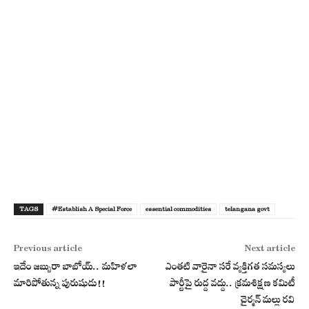
TAGS
#Establish A Special Force
essential commodities
telangana govt
Previous article
Next article
ఇదేం జబ్బురా బాబోయ్.. మహిళలా
ఎంతటి వారైనా సరే వ్యక్తిగత సమస్యలు
మారిపోతున్న పురుషుడు!!
పార్టీపై రుద్ద వద్దు.. క్రమశిక్షణ కమిటీ
చైర్మన్ మల్లు రవి