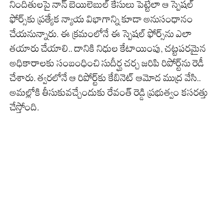
నిందితులపై నాన్ బెయిలెబుల్ కేసులు పెట్టేలా ఆ స్పెషల్
ఫోర్స్‌కు ప్రత్యేక న్యాయ విభాగాన్ని కూడా అనుసంధానం
చేయనున్నారు. ఈ క్రమంలోనే ఈ స్పెషల్ ఫోర్స్‌ను ఎలా
తయారు చేయాలి.. దానికి నిధుల కేటాయింపు, చట్టపరమైన
అధికారాలకు సంబంధించి సుదీర్ఘ చర్చ జరిపి రిపోర్ట్‌ను రెడీ
చేశారు. త్వరలోనే ఆ రిపోర్ట్‌కు కేబినెట్‌ ఆమోద ముద్ర వేసి..
అమల్లోకి తీసుకువచ్చేందుకు రేవంత్ రెడ్డి ప్రభుత్వం కసరత్తు
చేస్తోంది.