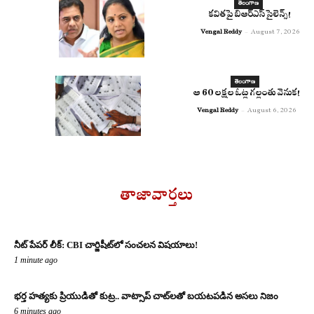
తెలంగాణ
కవితపై బిఆర్ఎస్ సైలెన్స్!
Vengal Reddy
-
August 7, 2026
తెలంగాణ
ఆ 60 లక్షల ఓట్ల గల్లంతు వెనుక!
Vengal Reddy
-
August 6, 2026
తాజావార్తలు
నీట్ పేపర్ లీక్: CBI చార్జిషీట్‌లో సంచలన విషయాలు!
1 minute ago
భర్త హత్యకు ప్రియుడితో కుట్ర.. వాట్సాప్ చాట్‌లతో బయటపడిన అసలు నిజం
6 minutes ago