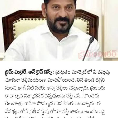
క్రైమ్ మిర్రర్, ఆన్ లైన్ డెస్క్ :
ప్రస్తుతం మార్కెట్‌లో ఏ వస్తువు
చూసినా కల్తీమయంగా మారిపోయింది. తినే తిండి దగ్గరి
నుంచి తాగే నీటి వరకు అన్నీ కల్తీలు చేస్తున్నారు. ప్రజలకు
కావాల్సిన నిత్యావసర వస్తువులను కల్తీ చేసి.. కొందరు
కేటుగాళ్లు భారీగా సొమ్మును వెనకేసుకుంటున్నారు. ఈ
నేపథ్యంలోనే ప్రతీ వస్తువులోనూ కల్తీ జాడలు ఉండటంపై