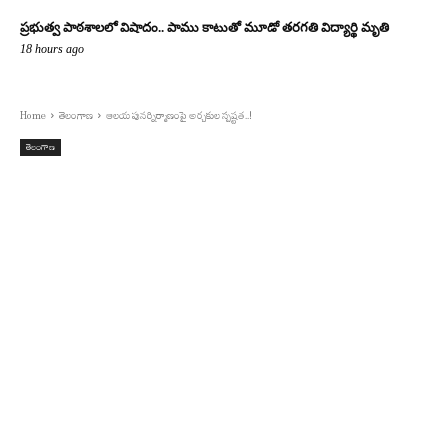
ప్రభుత్వ పాఠశాలలో విషాదం.. పాము కాటుతో మూడో తరగతి విద్యార్థి మృతి
18 hours ago