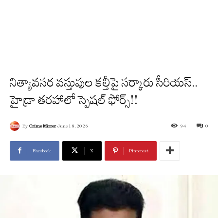
నిత్యావసర వస్తువుల కల్తీపై సర్కారు సీరియస్..
హైడ్రా తరహాలో స్పెషల్ ఫోర్స్!!
By
Crime Mirror
June 18, 2026
94
0
Facebook
X
Pinterest