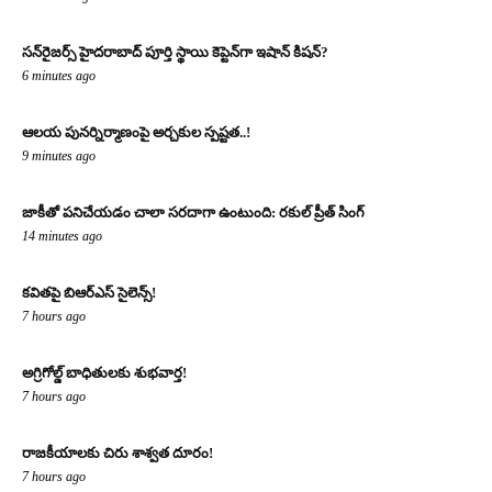
సన్‌రైజర్స్ హైదరాబాద్ పూర్తి స్థాయి కెప్టెన్‌గా ఇషాన్ కిషన్?
6 minutes ago
ఆలయ పునర్నిర్మాణంపై అర్చకుల స్పష్టత..!
9 minutes ago
జాకీతో పనిచేయడం చాలా సరదాగా ఉంటుంది: రకుల్ ప్రీత్ సింగ్
14 minutes ago
కవితపై బిఆర్ఎస్ సైలెన్స్!
7 hours ago
అగ్రిగోల్డ్ బాధితులకు శుభవార్త!
7 hours ago
రాజకీయాలకు చిరు శాశ్వత దూరం!
7 hours ago