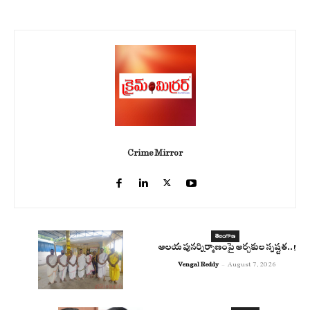
Crime Mirror
తెలంగాణ
ఆలయ పునర్నిర్మాణంపై అర్చకుల స్పష్టత..!
Vengal Reddy
-
August 7, 2026