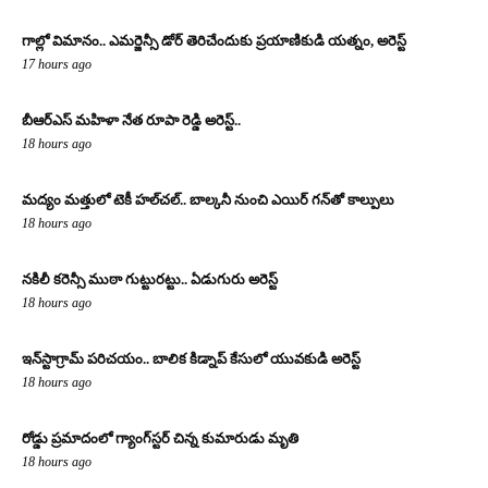
గాల్లో విమానం.. ఎమర్జెన్సీ డోర్ తెరిచేందుకు ప్రయాణికుడి యత్నం, అరెస్ట్
17 hours ago
బీఆర్ఎస్ మహిళా నేత రూపా రెడ్డి అరెస్ట్..
18 hours ago
మద్యం మత్తులో టెకీ హల్‌చల్.. బాల్కనీ నుంచి ఎయిర్ గన్‌తో కాల్పులు
18 hours ago
నకిలీ కరెన్సీ ముఠా గుట్టురట్టు.. ఏడుగురు అరెస్ట్
18 hours ago
ఇన్‌స్టాగ్రామ్ పరిచయం.. బాలిక కిడ్నాప్ కేసులో యువకుడి అరెస్ట్
18 hours ago
రోడ్డు ప్రమాదంలో గ్యాంగ్‌స్టర్ చిన్న కుమారుడు మృతి
18 hours ago