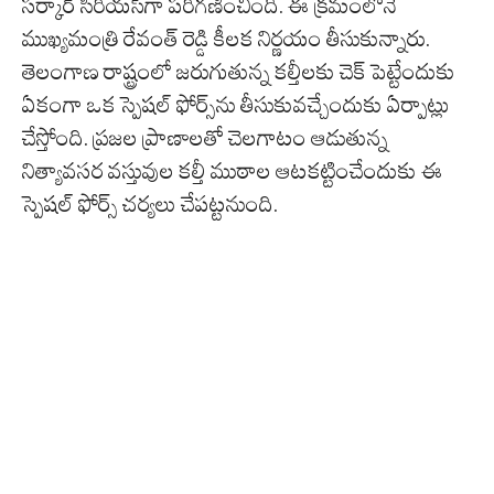
సర్కార్ సీరియస్‌గా పరిగణించింది. ఈ క్రమంలోనే
ముఖ్యమంత్రి రేవంత్ రెడ్డి కీలక నిర్ణయం తీసుకున్నారు.
తెలంగాణ రాష్ట్రంలో జరుగుతున్న కల్తీలకు చెక్ పెట్టేందుకు
ఏకంగా ఒక స్పెషల్ ఫోర్స్‌ను తీసుకువచ్చేందుకు ఏర్పాట్లు
చేస్తోంది. ప్రజల ప్రాణాలతో చెలగాటం ఆడుతున్న
నిత్యావసర వస్తువుల కల్తీ ముఠాల ఆటకట్టించేందుకు ఈ
స్పెషల్ ఫోర్స్ చర్యలు చేపట్టనుంది.