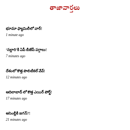
తాజావార్తలు
భూమా ఫ్యామిలీలో వార్!
1 minute ago
‘నల్లారి’కి ఏపీ బీజేపీ పగ్గాలు!
7 minutes ago
దేశంలో కొత్త పొలిటికల్ వేవ్!
12 minutes ago
ఆదిలాబాద్ లో కొత్త ఎయిర్ పోర్ట్!
17 minutes ago
అసెంబ్లీకి జగన్?!
21 minutes ago