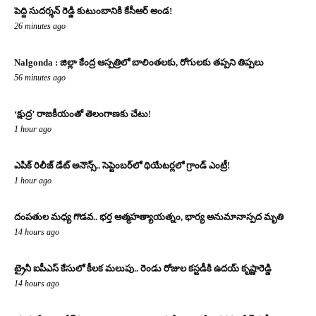
పెద్ది సుదర్శన్ రెడ్డి కుటుంబానికి కేసీఆర్ అండ!
26 minutes ago
Nalgonda : జిల్లా కేంద్ర ఆస్పత్రిలో బాలింతలకు, రోగులకు తప్పని తిప్పలు
56 minutes ago
‘క్షుద్ర’ రాజకీయంతో తెలంగాణకు చేటు!
1 hour ago
ఎపిక్ రిలీజ్ డేట్ అనౌన్స్.. సెప్టెంబర్‌లో థియేటర్లలో గ్రాండ్ ఎంట్రీ!
1 hour ago
దంపతుల మధ్య గొడవ.. భర్త ఆత్మహత్యాయత్నం, భార్య అనుమానాస్పద మృతి
14 hours ago
ట్రైనీ ఐపీఎస్ కేసులో కీలక మలుపు.. రెండు రోజుల కస్టడీకి ఉదయ్ కృష్ణారెడ్డి
14 hours ago