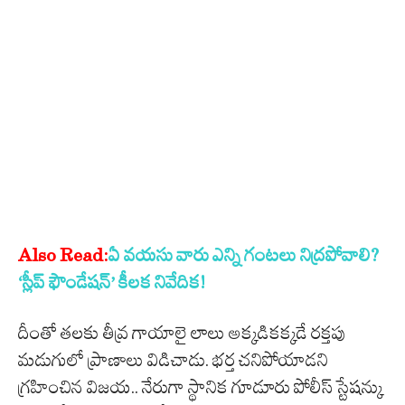
S
Also Read:
ఏ వయసు వారు ఎన్ని గంటలు నిద్రపోవాలి?
e
‘స్లీప్ ఫౌండేషన్’ కీలక నివేదిక!
l
దీంతో తలకు తీవ్ర గాయాలై లాలు అక్కడికక్కడే రక్తపు
e
మడుగులో ప్రాణాలు విడిచాడు. భర్త చనిపోయాడని
c
గ్రహించిన విజయ.. నేరుగా స్థానిక గూడూరు పోలీస్ స్టేషన్కు
t