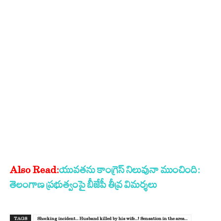
లి
?
‘
స్లీ
ప్
ఫౌం
డే
ష
న్
’
కీ
Also Read:
యువతను కాంగ్రెస్ నిలువునా ముంచింది:
ల
తెలంగాణ ప్రభుత్వంపై బీజేపీ తీవ్ర విమర్శలు
క
ని
వే
TAGS
Shocking incident... Husband killed by his wife...! Sensation in the area...