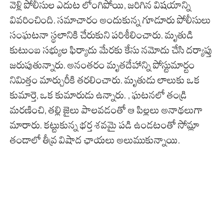
వెళ్లి పోలీసుల ఎదుట లోంగిపోయి, జరిగిన విషయాన్ని
ఏ
వివరించింది. సమాచారం అందుకున్న గూడూరు పోలీసులు
వ
సంఘటనా స్థలానికి చేరుకుని పరిశీలించారు. మృతుడి
య
కుటుంబ సభ్యుల ఫిర్యాదు మేరకు కేసు నమోదు చేసి దర్యాప్తు
సు
జరుపుతున్నారు. అనంతరం మృతదేహాన్ని పోస్టుమార్టం
వా
నిమిత్తం మార్చురీకి తరలించారు. మృతుడు లాలుకు ఒక
రు
కుమార్తె, ఒక కుమారుడు ఉన్నారు. , ఘటనలో తండ్రి
ఎ
మరణించి, తల్లి జైలు పాలవడంతో ఆ పిల్లలు అనాథలుగా
న్ని
మారారు. కట్టుకున్న భర్త శవమై పడి ఉండటంతో సోమ్లా
గం
తండాలో తీవ్ర విషాద ఛాయలు అలుముకున్నాయి.
ట
లు
ని
ద్ర
పో
వా