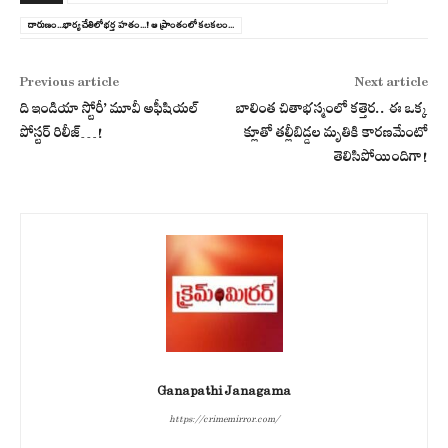
ది
దారుణం...భార్య చేతిలో భర్త హతం...! ఆ ప్రాంతంలో క‌ల‌క‌లం...
క
!
Previous article
Next article
ది ఇండియా స్టోరీ’ మూవీ అఫీషియల్
బాలింత చితాభస్మంలో కత్తెర.. ఈ ఒక్క
పోస్టర్ రిలీజ్…!
క్లూతో తల్లీబిడ్డల మృతికి కారణమేంటో
తెలిసిపోయిందిగా!
Ganapathi Janagama
https://crimemirror.com/