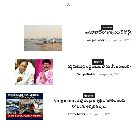
తెలంగాణ
ఆదిలాబాద్ లో కొత్త ఎయిర్ పోర్ట్!
Vengal Reddy
-
August 6, 2026
తెలంగాణ
పెద్ది సుదర్శన్ రెడ్డి కుటుంబానికి కేసీఆర్ అండ!
Vengal Reddy
-
August 6, 2026
తెలంగాణ
Nalgonda : జిల్లా కేంద్ర ఆస్పత్రిలో బాలింతలకు,
రోగులకు తప్పని తిప్పలు
Crime Mirror
-
August 6, 2026