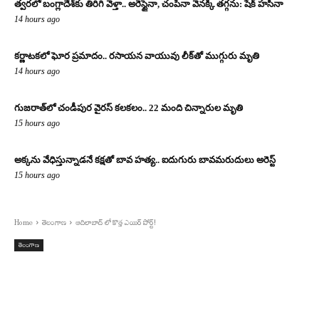
త్వరలో బంగ్లాదేశ్‌కు తిరిగి వెళ్తా.. అరెస్టైనా, చంపినా వెనక్కి తగ్గను: షేక్ హసీనా
14 hours ago
కర్ణాటకలో ఘోర ప్రమాదం.. రసాయన వాయువు లీక్‌తో ముగ్గురు మృతి
14 hours ago
గుజరాత్‌లో చండీపుర వైరస్ కలకలం.. 22 మంది చిన్నారుల మృతి
15 hours ago
అక్కను వేధిస్తున్నాడనే కక్షతో బావ హత్య.. ఐదుగురు బావమరుదులు అరెస్ట్
15 hours ago