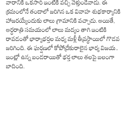
వారానికి ఒకసారి ఇంటికి వచ్చి వెళ్తుండేవాడు. ఈ
క్రమంలోనే తండాలో జరిగిన ఒక వివాహ శుభకార్యానికి
హాజరయ్యేందుకు లాలు గ్రామానికి వచ్చాడు. అయితే,
అర్ధరాత్రి సమయంలో లాలు మద్యం తాగి ఇంటికి
రావడంతో భార్యాభర్తల మధ్య మళ్లీ తీవ్రస్థాయిలో గొడవ
జరిగింది. ఈ ఘర్షణలో కోపోద్రేకురాలైన భార్య విజయ..
ఇంట్లో ఉన్న బండరాయితో భర్త లాలు తలపై బలంగా
బాదింది.