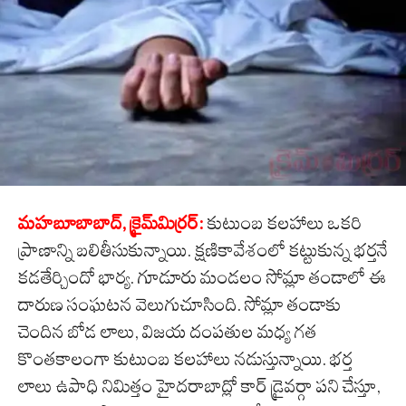
మహబూబాబాద్‌, క్రైమ్‌మిర్ర‌ర్‌:
కుటుంబ కలహాలు ఒకరి
ప్రాణాన్ని బలితీసుకున్నాయి. క్షణికావేశంలో కట్టుకున్న భర్తనే
కడతేర్చిందో భార్య. గూడూరు మండలం సోమ్లా తండాలో ఈ
దారుణ సంఘటన వెలుగుచూసింది. సోమ్లా తండాకు
చెందిన బోడ లాలు, విజయ దంపతుల మధ్య గత
కొంతకాలంగా కుటుంబ కలహాలు నడుస్తున్నాయి. భర్త
లాలు ఉపాధి నిమిత్తం హైదరాబాద్లో కార్ డ్రైవర్గా పని చేస్తూ,