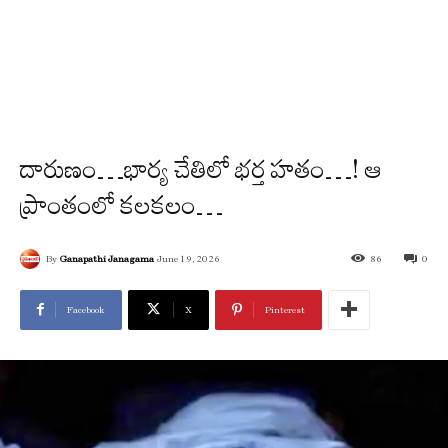
దారుణం…భార్య చేతిలో భర్త హతం…! ఆ
ప్రాంతంలో క‌ల‌క‌లం…
By
Ganapathi Janagama
June 19, 2026
86
0
Facebook
X
Pinterest