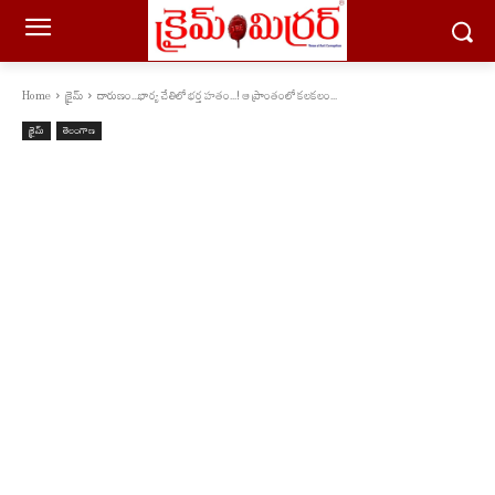
Home
క్రైమ్
దారుణం...భార్య చేతిలో భర్త హతం...! ఆ ప్రాంతంలో క‌ల‌క‌లం...
క్రైమ్
తెలంగాణ