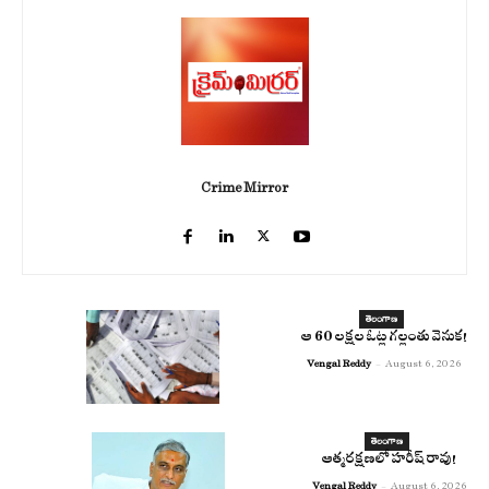
Crime Mirror
తెలంగాణ
ఆ 60 లక్షల ఓట్ల గల్లంతు వెనుక!
Vengal Reddy
-
August 6, 2026
తెలంగాణ
ఆత్మరక్షణలో హరీష్ రావు!
Vengal Reddy
-
August 6, 2026