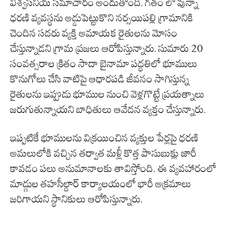
విశ్వసనీయ సమాచారం అందుతోంది. గతం లో వున్నా
ధరణి వ్యవస్థను అడ్డుపెట్టుకొని నర్సయిపల్లి గ్రామానికి
చెందిన సదరు వ్యక్తి అమాయక రైతులను మోసం
చేస్తున్నాడని గ్రామ ప్రజలు ఆరోపిస్తున్నారు. సుమారు 20
సంవత్సరాల క్రితం సాదా బైనామా పద్ధతిలో భూములు
కొనుగోలు చేసి వాటిపై ఆధారపడి జీవనం సాగిస్తున్న
రైతులను ఇప్పుడు భూముల నుంచి వెళ్లగొట్టే ప్రయత్నాలు
జరుగుతున్నాయని బాధితులు ఆవేదన వ్యక్తం చేస్తున్నారు.
ఇప్పటికే భూములను విక్రయించిన వ్యక్తుల పేర్లపై ధరణి
అమలులోకి వచ్చిన తర్వాత మళ్లీ కొత్త పాసుబుక్లు జారీ
కావడం పలు అనుమానాలకు తావిస్తోంది. ఈ వ్యవహారంలో
మాడ్గుల తహసీల్దార్ కార్యాలయంలో భారీ అక్రమాలు
జరిగాయని స్థానికులు ఆరోపిస్తున్నారు.