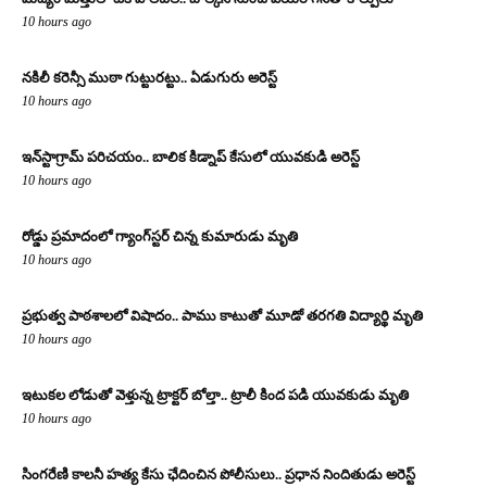
10 hours ago
నకిలీ కరెన్సీ ముఠా గుట్టురట్టు.. ఏడుగురు అరెస్ట్
10 hours ago
ఇన్‌స్టాగ్రామ్ పరిచయం.. బాలిక కిడ్నాప్ కేసులో యువకుడి అరెస్ట్
10 hours ago
రోడ్డు ప్రమాదంలో గ్యాంగ్‌స్టర్ చిన్న కుమారుడు మృతి
10 hours ago
ప్రభుత్వ పాఠశాలలో విషాదం.. పాము కాటుతో మూడో తరగతి విద్యార్థి మృతి
10 hours ago
ఇటుకల లోడుతో వెళ్తున్న ట్రాక్టర్ బోల్తా.. ట్రాలీ కింద పడి యువకుడు మృతి
10 hours ago
సింగరేణి కాలనీ హత్య కేసు ఛేదించిన పోలీసులు.. ప్రధాన నిందితుడు అరెస్ట్