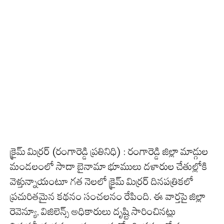
క్రైమ్ మిర్రర్ (రంగారెడ్డి ప్రతినిధి) : రంగారెడ్డి జిల్లా మాడ్గుల
మండలంలో సాదా బైనామా భూములు దళారుల చేతుల్లోకి
వెళ్తున్నాయంటూ గత నెలలో క్రైమ్ మిర్రర్ దినపత్రికలో
ప్రచురితమైన కథనం సంచలనం రేపింది. ఈ వార్తపై జిల్లా
రెవెన్యూ, విజిలెన్స్ అధికారులు దృష్టి సారించినట్లు