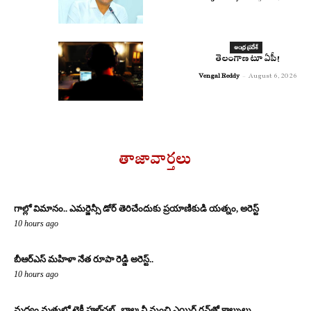
ఆంధ్ర ప్రదేశ్
తెలంగాణ టూ ఏపీ!
Vengal Reddy
-
August 6, 2026
తాజావార్తలు
గాల్లో విమానం.. ఎమర్జెన్సీ డోర్ తెరిచేందుకు ప్రయాణికుడి యత్నం, అరెస్ట్
10 hours ago
బీఆర్ఎస్ మహిళా నేత రూపా రెడ్డి అరెస్ట్..
10 hours ago
మద్యం మత్తులో టెకీ హల్‌చల్.. బాల్కనీ నుంచి ఎయిర్ గన్‌తో కాల్పులు