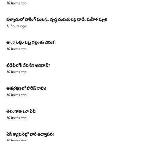
10 hours ago
పల్నాడులో షాకింగ్ ఘటన.. వృద్ధ దంపతులపై దాడి, మహిళ మృతి
11 hours ago
ఆ 60 లక్షల ఓట్ల గల్లంతు వెనుక!
16 hours ago
టిడిపిలోకి దేవినేని అవినాష్?
16 hours ago
ఆత్మరక్షణలో హరీష్ రావు!
16 hours ago
తెలంగాణ టూ ఏపీ!
16 hours ago
ఏపీ క్యాబినెట్లో భారీ ఉద్వాసన!