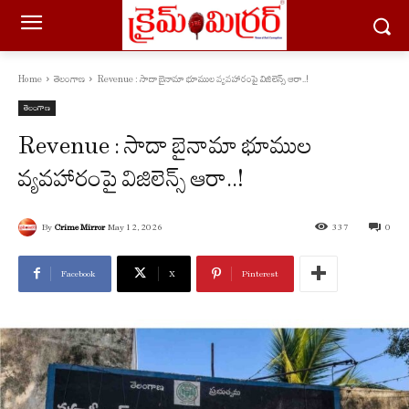
Home
తెలంగాణ
Revenue : సాదా బైనామా భూముల వ్యవహారంపై విజిలెన్స్ ఆరా..!
తెలంగాణ
Revenue : సాదా బైనామా భూముల
వ్యవహారంపై విజిలెన్స్ ఆరా..!
By
Crime Mirror
May 12, 2026
337
0
Facebook
X
Pinterest