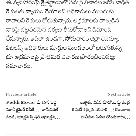
ఈ వ్యవహారంపై క్షేత్రస్థాయిలో సమగ్ర విచారణ జరిపి బాధిత
రైతులకు న్యాయం చేయాలని అధికారులు ముందుకు
రావాలని రైతులు కోరుతున్నారు. అక్రమాలకు పాల్పడిన
వారిపై చట్టపరమైన చర్యలు తీసుకోవాలని డిమాండ్
చేస్తున్నారు. ఇదిలా ఉండగా, సోమవారం జిల్లా రెవెన్యూ,
విజిలెన్స్ అధికారులు మాడ్గుల మండలంలో జరుగుతున్న
భూ అక్రమాలపై ప్రాథమిక విచారణ ప్రారంభించినట్లు
సమాచారం.
Previous article
Next article
Peddi Movie: మే 18న పెద్ది’
అజ్ఞాతం వీడిన మావోయిస్టు కేంద్ర
మూవీ ట్రైలర్ రిలీజ్‌…! రామ్‌చ‌ర‌ణ్
క‌మిటీ స‌భ్యుడు న‌ర‌హ‌రి…! తెలంగాణ
న‌ట‌న‌, యాక్ష‌న్ స్పెష‌ల్ అట్రాక్ష‌న్‌…
పోలీసుల ఎదుట లొంగుబాటు…