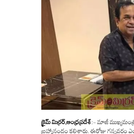
క్రైమ్ మిర్రర్,ఆంధ్రప్రదేశ్
:- మాజీ ముఖ్యమంత్రి
బ్రహ్మానందం కలిశారు. ఈరోజు గన్నవరం ఎయిర్ 