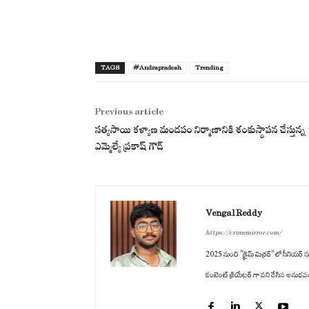
TAGS
#Andrapradesh
Trending
Previous article
సత్యసాయి కళ్యాణ మండపం నిర్మాణానికి శంకుస్థాపన చేస్తున్న
ఎమ్మెల్యే ప్రకాష్ గౌడ్
Vengal Reddy
https://crimemirror.com/
2025 నుంచి "క్రైమ్ మిర్రర్" లో సీనియర్ సబ
కంటెంట్ క్రియేటర్ గా పని చేసిన అనుభవం ఉం