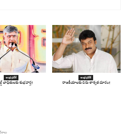
ఆంధ్ర ప్రదేశ్
ఆంధ్ర ప్రదేశ్
ోల్డ్ బాధితులకు శుభవార్త!
రాజకీయాలకు చిరు శాశ్వత దూరం!