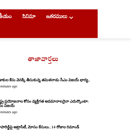
ాతీయం
సినిమా
ఇతరములు
తాజావార్తలు
డాకుల కేసు వెనక్కి తీసుకున్న తమిళనాడు సీఎం విజయ్ భార్య..
 minutes ago
ష్ట్ర ప్రయోజనాల కోసం వ్యక్తిగత అవమానాలనైనా ఎదుర్కొంటా:
ఎం విజయ్
 minutes ago
పారెడ్డిపై అట్రాసిటీ, మోసం కేసులు.. 14 రోజుల రిమాండ్