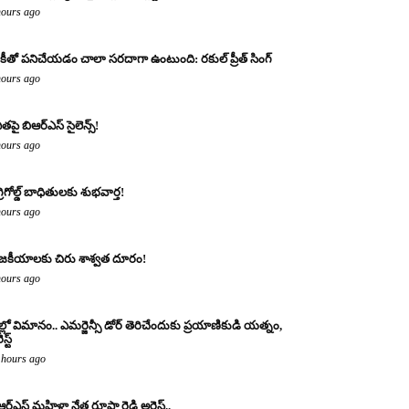
hours ago
కీతో పనిచేయడం చాలా సరదాగా ఉంటుంది: రకుల్ ప్రీత్ సింగ్
hours ago
ితపై బిఆర్ఎస్ సైలెన్స్!
hours ago
్రిగోల్డ్ బాధితులకు శుభవార్త!
hours ago
జకీయాలకు చిరు శాశ్వత దూరం!
hours ago
ల్లో విమానం.. ఎమర్జెన్సీ డోర్ తెరిచేందుకు ప్రయాణికుడి యత్నం,
స్ట్
 hours ago
ఆర్ఎస్ మహిళా నేత రూపా రెడ్డి అరెస్ట్..