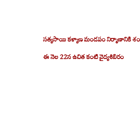
సత్యసాయి కళ్యాణ మండపం నిర్మాణానికి శంకుస్థ
ఈ నెల 22న ఉచిత కంటి వైద్య‌శిబిరం