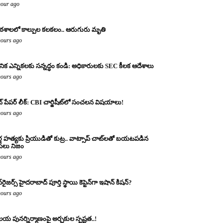
hour ago
ఠశాలలో కాల్పుల కలకలం.. ఆరుగురు మృతి
hours ago
థానిక ఎన్నికలకు సన్నద్ధం కండి: అధికారులకు SEC కీలక ఆదేశాలు
hours ago
ట్ పేపర్ లీక్: CBI చార్జిషీట్‌లో సంచలన విషయాలు!
hours ago
్త హత్యకు ప్రియుడితో కుట్ర.. వాట్సాప్ చాట్‌లతో బయటపడిన
లు నిజం
hours ago
‌రైజర్స్ హైదరాబాద్ పూర్తి స్థాయి కెప్టెన్‌గా ఇషాన్ కిషన్?
hours ago
య పునర్నిర్మాణంపై అర్చకుల స్పష్టత..!