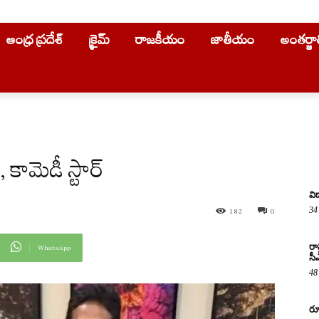
ఆంధ్ర ప్రదేశ్
క్రైమ్
రాజకీయం
జాతీయం
అంతర్జ
, కామెడీ స్టార్
వి
34
182
0
రా
WhatsApp
సీ
48
రూ