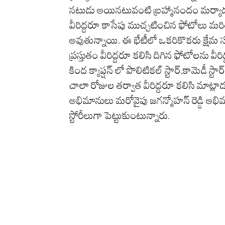
నటుడు అయినటువంటి బ్రహ్మానందం మర్యాద
వీరిద్దరూ కాసేపు ముచ్చటించిన ఫోటోలు మ
అవుతున్నాయి. ఈ భేటీలో ఒకరికొకరు క్షేమ
ప్రస్తుతం వీరిద్దరూ కలిసి దిగిన ఫోటోలను వీర
కింద క్యాప్షన్ లో పొలిటికల్ స్టార్,కామెడీ స్ట
చాలా రోజుల తర్వాత వీరిద్దరూ కలిసి మాట్ల
అభిమానులు మరోవైపు జగన్మోహన్ రెడ్డి అ
స్టోరీలుగా పెట్టుకుంటున్నారు.