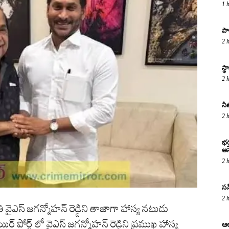
1 
పా
2 
స్
2 
నీ
2 
భర
అస
2 
సన్
2 
 వైఎస్ జగన్మోహన్ రెడ్డిని తాజాగా హాస్య నటుడు
పోర్ట్ లో వైఎస్ జగన్మోహన్ రెడ్డిని ప్రముఖ హాస్య
ఆల