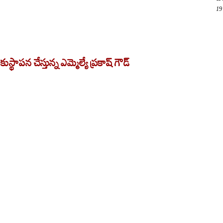
19
ాపన చేస్తున్న ఎమ్మెల్యే ప్రకాష్ గౌడ్