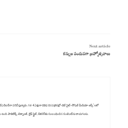
Next article
క‌న్నుల పండువ‌గా బ్రహ్మోత్సవాలు
్‌ఎడిటర్‌గా పనిచేస్తున్నారు. గత 4 ఏళ్లుగా వివిధ దినపత్రికల్లో-వెబ్ సైట్-సోషల్ మీడియా ఆప్స్' లలో
ది. పాలిటిక్స్‌, టెక్నాలజీ, లైఫ్‌ స్టైల్‌, బిజినెస్‌కు సంబంధించిన కంటెంట్‌ను రాయగలను.