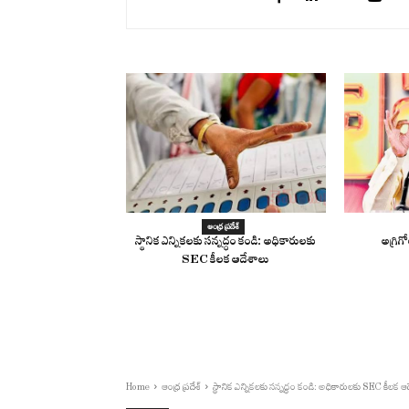
ఆంధ్ర ప్రదేశ్
స్థానిక ఎన్నికలకు సన్నద్ధం కండి: అధికారులకు
అగ్రిగ
SEC కీలక ఆదేశాలు