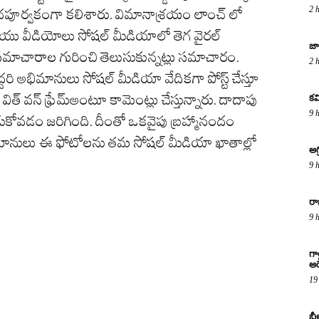
2 
పూర్వకంగా కలిశారు. విమానాశ్రయం లాంచ్ లో
రియు వీడియోలు సోషల్ మీడియాలో తెగ వైరల్
జా
 సమాచారాల గురించి తెలుసుకున్నట్లు సమాచారం.
2 
ిద్దరి అభిమానులు సోషల్ మీడియా వేదికగా పోస్ట్ చేస్తూ
ార్ విత్ వన్ ఫ్రేమ్అంటూ కామెంట్లు చేస్తున్నారు. దాదాపు
కవ
9 
ాడుకోవడం జరిగింది. దీంతో ఒకవైపు బ్రహ్మానందం
భిమానులు ఈ ఫోటోలను తమ సోషల్ మీడియా ఖాతాల్లో
అగ
9 
రా
9 
గా
అరె
19
బీ