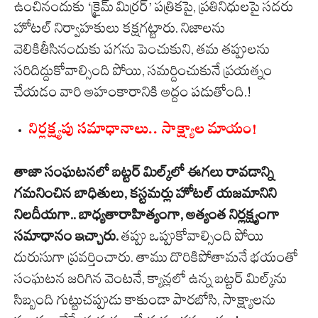
ఉంచినందుకు ‘క్రైమ్ మిర్రర్’ పత్రికపై, ప్రతినిధులపై సదరు
హోటల్ నిర్వాహకులు కక్షగట్టారు. నిజాలను
వెలికితీసినందుకు పగను పెంచుకుని, తమ తప్పులను
సరిదిద్దుకోవాల్సింది పోయి, సమర్దించుకునే ప్రయత్నం
చేయడం వారి అహంకారానికి అద్దం పడుతోంది.!
నిర్లక్ష్యపు సమాధానాలు.. సాక్ష్యాల మాయం!
తాజా సంఘటనలో బట్టర్ మిల్క్‌లో ఈగలు రావడాన్ని
గమనించిన బాధితులు, కస్టమర్లు హోటల్ యజమానిని
నిలదీయగా.. బాధ్యతారాహిత్యంగా, అత్యంత నిర్లక్ష్యంగా
సమాధానం ఇచ్చారు.
తప్పు ఒప్పుకోవాల్సింది పోయి
దురుసుగా ప్రవర్తించారు. తాము దొరికిపోతామనే భయంతో
సంఘటన జరిగిన వెంటనే, క్యాన్లలో ఉన్న బట్టర్ మిల్క్‌ను
సిబ్బంది గుట్టుచప్పుడు కాకుండా పారబోసి, సాక్ష్యాలను