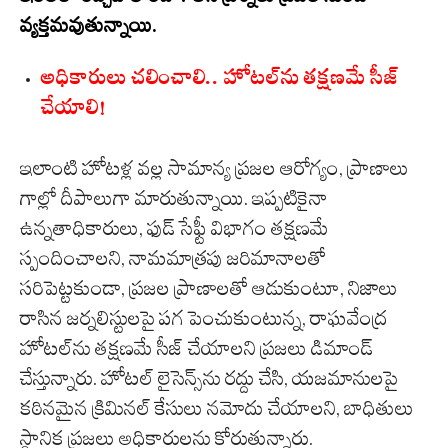
వ్యక్తమవుతున్నాయి.
అధికారులు చలించాలి.. హోటల్‌ను తక్షణమే సీజ్
చేయాలి!
ఇలాంటి హోటళ్ల వల్ల సామాన్య ప్రజల ఆరోగ్యం, ప్రాణాలు
గాల్లో దీపాలుగా మారుతున్నాయి. ఇప్పటికైనా
ఉన్నతాధికారులు, ఫుడ్ సేఫ్టీ విభాగం తక్షణమే
స్పందించాలని, నామమాత్రపు జరిమానాలతో
సరిపెట్టకుండా, ప్రజల ప్రాణాలతో ఆడుకుంటూ, నిజాలు
రాసిన జర్నలిస్టులపై పగ పెంచుకుంటున్న, రాఘవేంద్ర
హోటల్‌ను తక్షణమే సీజ్ చేయాలని ప్రజలు డిమాండ్
చేస్తున్నారు. హోటల్ లైసెన్స్‌ను రద్దు చేసి, యజమానులపై
కఠినమైన క్రిమినల్ కేసులు నమోదు చేయాలని, బాధితులు
స్థానిక ప్రజలు అధికారులను కోరుతున్నారు.