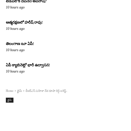
టిడిపిలోకి దేవినేని అవినాష్?
10 hours ago
ఆత్మరక్షణలో హరీష్ రావు!
10 hours ago
తెలంగాణ టూ ఏపీ!
10 hours ago
ఏపీ క్యాబినెట్లో భారీ ఉద్వాసన!
10 hours ago