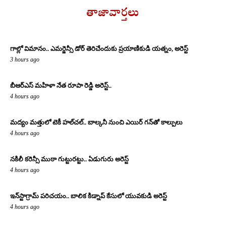
తాజావార్తలు
గాల్లో విమానం.. ఎమర్జెన్సీ డోర్ తెరిచేందుకు ప్రయాణికుడి యత్నం, అరెస్ట్
3 hours ago
బీఆర్ఎస్ మహిళా నేత రూపా రెడ్డి అరెస్ట్..
4 hours ago
మద్యం మత్తులో టెకీ హల్‌చల్.. బాల్కనీ నుంచి ఎయిర్ గన్‌తో కాల్పులు
4 hours ago
నకిలీ కరెన్సీ ముఠా గుట్టురట్టు.. ఏడుగురు అరెస్ట్
4 hours ago
ఇన్‌స్టాగ్రామ్ పరిచయం.. బాలిక కిడ్నాప్ కేసులో యువకుడి అరెస్ట్
4 hours ago