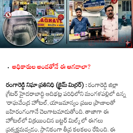
అధికారుల అండతోనే ఈ ఆగడాలా?
రంగారెడ్డి నిఘా ప్రతినిధి (క్రైమ్ మిర్రర్) :
రంగారెడ్డి జిల్లా
గ్రేటర్ హైదరాబాద్ది ఆదిభట్ల పరిధిలోని మంగళపల్లిలో ఉన్న
‘రాఘవేంద్ర హోటల్, యాజమాన్యం ప్రజల ప్రాణాలతో
బహిరంగంగానే చెలగాటమాడుతోంది. తాజాగా ఈ
హోటల్‌లో విక్రయించిన బట్టర్ మిల్క్ లో ఈగలు
ప్రత్యక్షమవ్వడం, స్థానికంగా తీవ్ర కలకలం రేపింది. ఈ