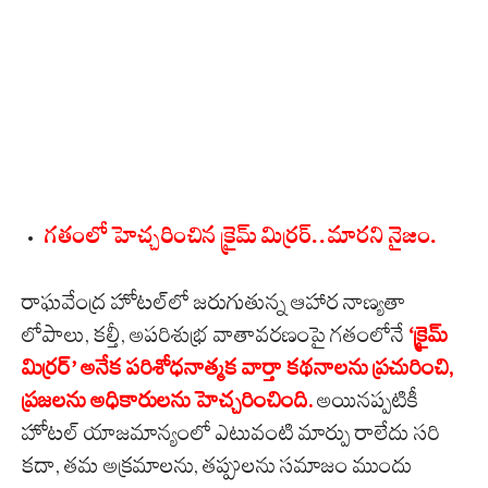
గతంలో హెచ్చరించిన క్రైమ్ మిర్రర్..మారని నైజం.
రాఘవేంద్ర హోటల్‌లో జరుగుతున్న ఆహార నాణ్యతా
లోపాలు, కల్తీ, అపరిశుభ్ర వాతావరణంపై గతంలోనే
‘క్రైమ్
మిర్రర్’ అనేక పరిశోధనాత్మక వార్తా కథనాలను ప్రచురించి,
ప్రజలను అధికారులను హెచ్చరించింది.
అయినప్పటికీ
హోటల్ యాజమాన్యంలో ఎటువంటి మార్పు రాలేదు సరి
కదా, తమ అక్రమాలను, తప్పులను సమాజం ముందు