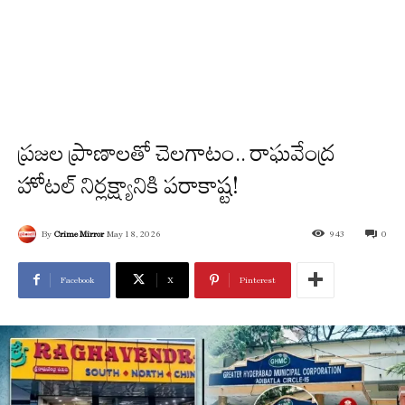
ప్రజల ప్రాణాలతో చెలగాటం.. రాఘవేంద్ర
హోటల్ నిర్లక్ష్యానికి పరాకాష్ట!
By
Crime Mirror
May 18, 2026
943
0
Facebook
X
Pinterest