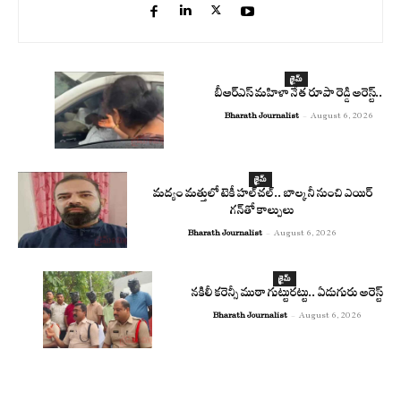
క్రైమ్
బీఆర్ఎస్ మహిళా నేత రూపా రెడ్డి అరెస్ట్..
Bharath Journalist
-
August 6, 2026
క్రైమ్
మద్యం మత్తులో టెకీ హల్‌చల్.. బాల్కనీ నుంచి ఎయిర్
గన్‌తో కాల్పులు
Bharath Journalist
-
August 6, 2026
క్రైమ్
నకిలీ కరెన్సీ ముఠా గుట్టురట్టు.. ఏడుగురు అరెస్ట్
Bharath Journalist
-
August 6, 2026