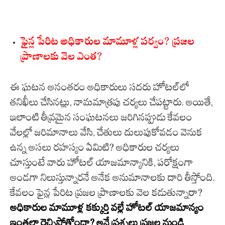
ఫైన్ల పేరిట అధికారుల మామూళ్ల పర్వం? ప్రజల
ప్రాణాలకు వెల ఎంత?
ఈ ఘటన అనంతరం అధికారులు సదరు హోటల్‌లో
తనిఖీలు చేసినట్లు, నామమాత్రపు చర్యలు చేపట్టారు. అయితే,
ఇలాంటి తీవ్రమైన సంఘటనలు జరిగినప్పుడు కేవలం
వేలల్లో జరిమానాలు వేసి, చేతులు దులుపుకోవడం వెనుక
ఉన్న అసలు రహస్యం ఏమిటి? అధికారుల చర్యలు
చూస్తుంటే వారు హోటల్ యాజమాన్యానికి, పరోక్షంగా
అండగా నిలుస్తున్నారనే అనేక అనుమానాలకు దారి తీస్తోంది.
కేవలం ఫైన్ల పేరిట ప్రజల ప్రాణాలకు వెల కడుతున్నారా?
అధికారుల మామూళ్ల కక్కుర్తి వల్లే హోటల్ యాజమాన్యం
ఇంతలా రెచ్చిపోతోందా? అనే ప్రశ్నలు ప్రజల నుండి