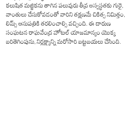
కలుషిత మజ్జికను తాగిన పలువురు తీవ్ర అస్వస్థతకు గురై,
వాంతులు చేసుకోవడంతో వారిని తక్షణమే చికిత్స నిమిత్తం,
లిమ్స్ ఆసుపత్రికి తరలించాల్సి వచ్చింది. ఈ దారుణ
సంఘటన రాఘవేంద్ర హోటల్ యాజమాన్యం యొక్క
బరితెగింపును, నిర్లక్ష్యాన్ని మరోసారి బట్టబయలు చేసింది.