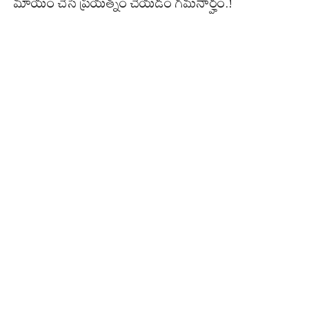
మాయం చేసే ప్రయత్నం చేయడం గమనార్హం.!