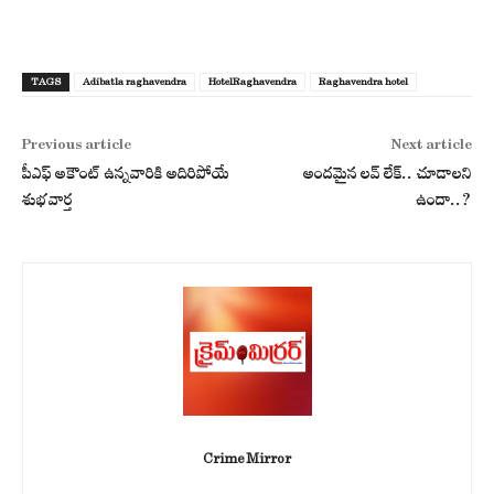
TAGS
Adibatla raghavendra
HotelRaghavendra
Raghavendra hotel
Previous article
Next article
పీఎఫ్ అకౌంట్ ఉన్నవారికి అదిరిపోయే
అందమైన లవ్ లేక్.. చూడాలని
శుభవార్త
ఉందా..?
Crime Mirror