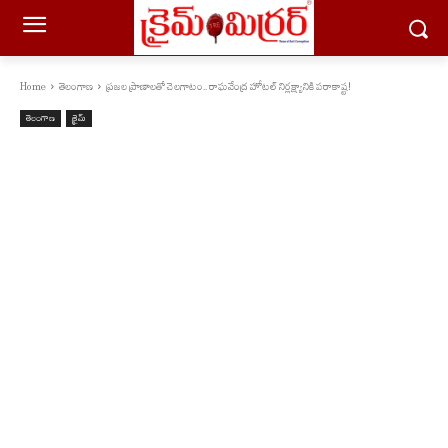
Home
తెలంగాణ
ప్రజల ప్రాణాలతో చెలగాటం.. రాఘవేంద్ర హోటల్ నిర్లక్ష్యానికి పరాకాష్ట!
తెలంగాణ
క్రైమ్