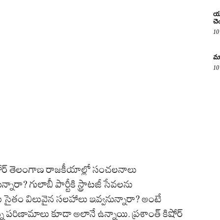
యూ
చె
10
మా
10
ిషోర్ తెలంగాణ రాజకీయాల్లో సంచలనాలు
్నారా? గులాబీ పార్టీకి స్ట్రాటజీ సేవలను
సైతం విలువైన సలహాలు ఇవ్వనున్నారా? అంటే
న పరిణామాలు కూడా అలానే ఉన్నాయి. ప్రశాంత్ కిషోర్