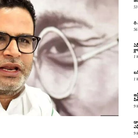
జీ
53
ది
56
ఏప
క్ల
1 
బన
1 
జస
పిట
9 
డా
ఎఫ
9 