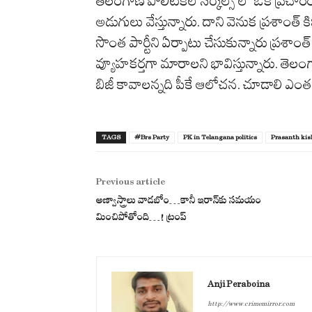
తెలంగాణ పొలిటికల్ సర్కిల్స్ లో ఒక ప్రచారం ఉ
అడుగులు వేస్తున్నారు. దాని వెనుక ప్రశాంత్ కిష
సొంత పార్టీని ఏర్పాటు చేసుకున్నారు ప్రశాంత్
వ్యూహకర్తగా మారాలని భావిస్తున్నారు. త
బిజీ కావాలన్నది పీకే ఆలోచన. చూడాలి ఎంతవ
TAGS
#Brs Party
PK in Telangana politics
Prasanth kis
Previous article
అణ్వాస్త్రాలు వాడ‌బోం…కానీ ఇరాన్‌కు స‌మ‌యం
మించిపోతోంది…! ట్రంప్‌
Anji Peraboina
http://www.crimemirror.com