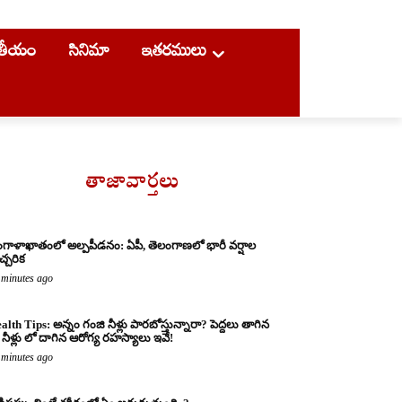
ాతీయం
సినిమా
ఇతరములు
తాజావార్తలు
గాళాఖాతంలో అల్పపీడనం: ఏపీ, తెలంగాణలో భారీ వర్షాల
చ్చరిక
 minutes ago
alth Tips: అన్నం గంజి నీళ్లు పారబోస్తున్నారా? పెద్దలు తాగిన
నీళ్లు లో దాగిన ఆరోగ్య రహస్యాలు ఇవే!
 minutes ago