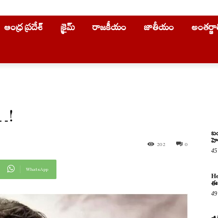
ఆంధ్ర ప్రదేశ్
క్రైమ్
రాజకీయం
జాతీయం
అంతర్జ
ే…!
బం
హె
202
0
45
WhatsApp
He
ఈ 
49