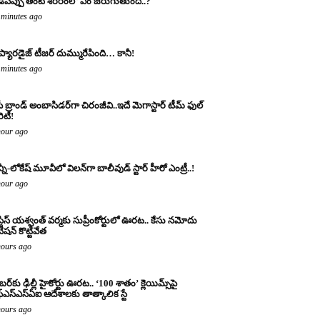
డిపప్పు తింటే శరీరంలో ఏం జరుగుతుంది..?
 minutes ago
 ప్యారడైజ్ టీజర్ దుమ్మురేపింది… కానీ!
 minutes ago
ీ బ్రాండ్ అంబాసిడర్‌గా చిరంజీవి..ఇదే మెగాస్టార్ టీమ్ ఫుల్
ారిటీ!
hour ago
్నీ-లోకేష్ మూవీలో విలన్‌గా బాలీవుడ్ స్టార్ హీరో ఎంట్రీ..!
hour ago
్టిస్ యశ్వంత్ వర్మకు సుప్రీంకోర్టులో ఊరట.. కేసు నమోదు
ిషన్ కొట్టివేత
hours ago
బర్‌కు ఢిల్లీ హైకోర్టు ఊరట.. ‘100 శాతం’ క్లెయిమ్స్‌పై
్‌ఎస్‌ఎస్‌ఏఐ ఆదేశాలకు తాత్కాలిక స్టే
hours ago