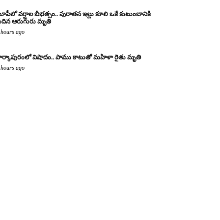
పీలో వర్షాల బీభత్సం.. పురాతన ఇల్లు కూలి ఒకే కుటుంబానికి
ందిన ఆరుగురు మృతి
 hours ago
ర్కాపురంలో విషాదం.. పాము కాటుతో మహిళా రైతు మృతి
 hours ago