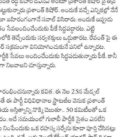
వంత్ రెడ్డి బిహారి డిఎన్ఏ అంటూ ప్రశాంత్ కిషోర్ పై తీవ్ర
కున్నారు ప్రశాంత్ కిషోర్. అందుకే వచ్చే ఎన్నికల్లో నేనే
 అంటూ బహిరంగంగానే సవాల్ విసిరారు. అందుకే ఇప్పుడు
ం సేవలందించేందుకు పీకే సిద్ధపడ్డారట. ఎట్టి
ారంలోకి తెచ్చేందుకు సర్వశక్తులు ఒడ్డుతారట. రేవంత్ పై ఈ
ిఆర్ సక్రమంగా వినియోగించుకునే పనిలో ఉన్నారట.
్టీకి సేవలు అందించేందుకు సిద్ధపడుతున్నారు పీకే. కానీ
గా నిలవాలని చూస్తున్నారు.
రారంభించనున్నారు కవిత. ఈ నెల 25న మేడ్చల్
తే ఈ పార్టీ విధివిధానాల స్ట్రాటజీల వెనుక ప్రశాంత్
య అస్తిత్వాన్ని నొక్కి చెబుతూ.. 50 కమిటీలతో ఒక
సమాచారం. అదే సమయంలో గులాబీ పార్టీకి సైతం ఎనలేని
వాలు నింపేందుకు ఒక రహస్య సర్వేను కూడా పూర్తి చేసినట్లు