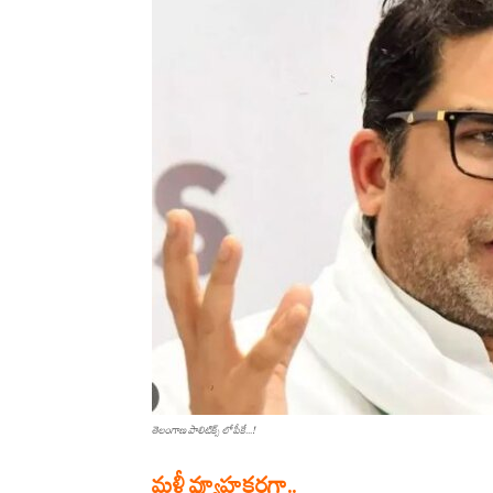
తెలంగాణ పాలిటిక్స్ లో పీకే...!
మళ్లీ వ్యూహకర్తగా..