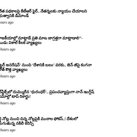
నేత పథకాలపై కేటీఆర్ ఫైర్.. నేతన్నలకు న్యాయం చేయాలని
రభుత్వానికి డిమాండ్
hours ago
ాజకీయాల్లో మాట్లాడే ప్రతి మాట జాగ్రత్తగా మాట్లాడాలి”-
ుడు విశాల్ కీలక వ్యాఖ్యలు
 hours ago
ట్టర్ జనరేషన్’ నుంచి ‘దేశానికి బలం’ వరకు.. జెన్-జీపై కంగనా
ౌత్ కొత్త వ్యాఖ్యలు
 hours ago
్‌ఫ్లిక్స్‌లో దుమ్మురేన ‘ధురంధర్’.. ప్రపంచవ్యాప్తంగా నాన్-ఇంగ్లీష్
ిమాల్లో టాప్ రికార్డు!
 hours ago
ద్ద నోట్ల నుంచి చిన్న నోట్లపైకి ముఠాల ఫోకస్..! దేశంలో
రుగుతున్న నకిలీ కరెన్సీ
 hours ago