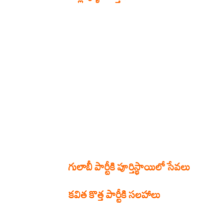
గులాబీ పార్టీకి పూర్తిస్థాయిలో సేవలు
కవిత కొత్త పార్టీకి సలహాలు