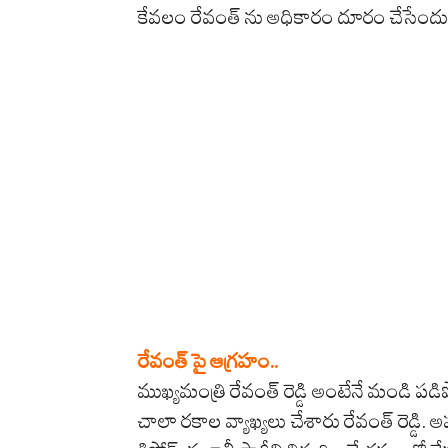
కేవలం రేవంత్ ను అధికారం దూరం చేసేందుకే వచ
రేవంత్ పై ఆగ్రహం..
ముఖ్యమంత్రి రేవంత్ రెడ్డి అంటేనే మండి పడిపో
చాలా రకాల వ్యాఖ్యలు చేశారు రేవంత్ రెడ్డి. అ