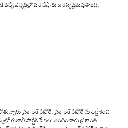
్చే ఎన్నికల్లో పని చేస్తారు అని స్పష్టమవుతోంది.
తున్నారు ప్రశాంత్ కిషోర్. ప్రశాంత్ కిషోర్ ను ఉద్దేశించి
ప్పట్లో గులాబీ పార్టీకి సేవలు అందించారు ప్రశాంత్