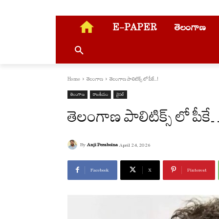
E-PAPER
తెలంగాణ
Home
తెలంగాణ
తెలంగాణ పాలిటిక్స్ లో పీకే...!
తెలంగాణ
రాజకీయం
వైరల్
తెలంగాణ పాలిటిక్స్ లో పీక
By
Anji Peraboina
April 24, 2026
Facebook
X
Pinterest