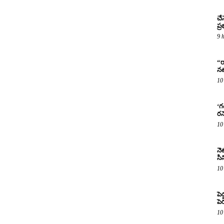
చే
ప్
9 
“ర
నట
10
‘గ
రన
10
నెట
సిన
10
పె
పె
10