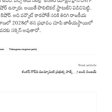
ంది. వచ్చే ఆరు నెలల్లో కేసీఆర్ యాక్షన్ ప్లాన్ దిశగా
ోర్ ఉన్నారు. అయితే పొలిటికల్ స్ట్రాటజీని విడిచిపెట్టి..
 కిషోర్. అది వర్కౌట్ కాకపోతే సరికి తిరిగి రాజకీయ
ెలంగాణలో 2028లో తన ప్రభావం చూపి జాతీయస్థాయిలో
రకు సక్సెస్ అవుతారో..
hore
Telangana congress party
Next article
శంక‌ర్ గౌడ్‌ది ముమ్మామిటి ప్ర‌భుత్వ హ‌త్యే…! బండి సంజ‌య్‌