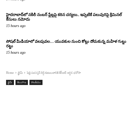
హైదరాబాద్‌లో నకిలీ నంబర్ ప్లేట్లపై కఠిన చర్యలు.. ఇప్పటికే పలువురిపై క్రిమినల్
కేసులు నమోదు
15 hours ago
సోషల్ మీడియాలో వలపువల… యువకుల నుంచి కోట్లు దోచుకున్న మహిళ గుట్టు
రట్టు
15 hours ago