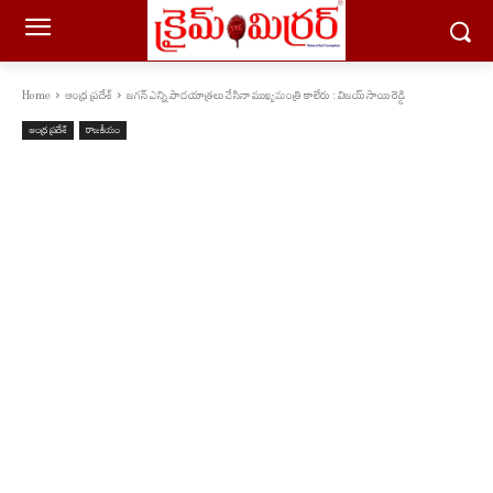
Home
ఆంధ్ర ప్రదేశ్
జగన్ ఎన్ని పాదయాత్రలు చేసినా ముఖ్యమంత్రి కాలేరు : విజయ్ సాయి రెడ్డి
ఆంధ్ర ప్రదేశ్
రాజకీయం