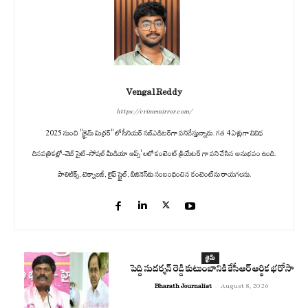
Vengal Reddy
https://crimemirror.com/
2025 నుంచి "క్రైమ్ మిర్రర్" లో సీనియర్ సబ్‌ఎడిటర్‌గా పనిచేస్తున్నారు. గత 4 ఏళ్లుగా వివిధ
దినపత్రికల్లో-వెబ్ సైట్-సోషల్ మీడియా ఆప్స్' లలో కంటెంట్ క్రియేటర్ గా పని చేసిన అనుభవం ఉంది.
పాలిటిక్స్‌, టెక్నాలజీ, లైఫ్‌ స్టైల్‌, బిజినెస్‌కు సంబంధించిన కంటెంట్‌ను రాయగలను.
క్రైమ్
పెద్ది సుదర్శన్ రెడ్డి కుటుంబానికి కేసీఆర్ ఆర్థిక భరోసా
Bharath Journalist
-
August 8, 2026