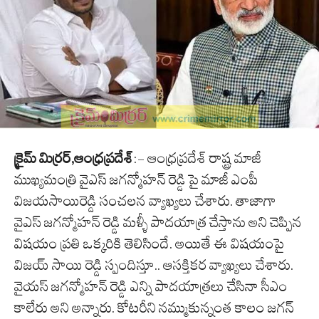
క్రైమ్ మిర్రర్,ఆంధ్రప్రదేశ్
:- ఆంధ్రప్రదేశ్ రాష్ట్ర మాజీ
ముఖ్యమంత్రి వైఎస్ జగన్మోహన్ రెడ్డి పై మాజీ ఎంపీ
విజయసాయిరెడ్డి సంచలన వ్యాఖ్యలు చేశారు. తాజాగా
వైఎస్ జగన్మోహన్ రెడ్డి మళ్ళీ పాదయాత్ర చేస్తాను అని చెప్పిన
విషయం ప్రతి ఒక్కరికి తెలిసిందే. అయితే ఈ విషయంపై
విజయ్ సాయి రెడ్డి స్పందిస్తూ.. ఆసక్తికర వ్యాఖ్యలు చేశారు.
వైయస్ జగన్మోహన్ రెడ్డి ఎన్ని పాదయాత్రలు చేసినా సీఎం
కాలేరు అని అన్నారు. కోటరీని నమ్ముకున్నంత కాలం జగన్