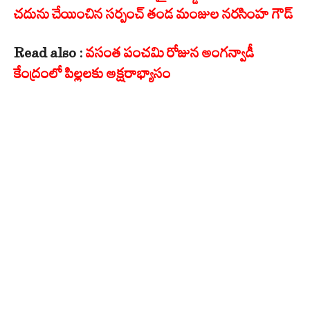
చదును చేయించిన సర్పంచ్ తండ మంజుల నరసింహ గౌడ్
Read also :
వసంత పంచమి రోజున అంగన్వాడీ
కేంద్రంలో పిల్లలకు అక్షరాభ్యాసం