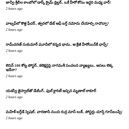
జాన్వీ-శ్రీలీల కాంబోలో డార్క్ క్రైమ్ థ్రిల్లర్.. ఒకే హీరో కోసం ఇద్దరి మధ్య వార్!
2 hours ago
వాట్సప్‌లో కొత్త ఫీచర్.. త్వరలో డేట్ ఆఫ్ బర్త్ నమోదు చేయాల్సి రావొచ్చా?
2 hours ago
రామ్‌చరణ్‌-సుకుమార్‌ మూవీలో కన్నడ భామ.. ఆ క్రేజీ హీరోయిన్‌కే ఛాన్స్?
2 hours ago
లెనిన్ 100 కోట్ల పోస్టర్‌.. కలెక్షన్లపై నాగవంశీ సంచలన వ్యాఖ్యలు.. అసలు లెక్క
ఇదేనా?
2 hours ago
యశస్వి జైస్వాల్‌తో డేటింగ్.. ఫుల్ క్లారిటీ ఇచ్చిన మృణాల్ ఠాకూర్‌
2 hours ago
మహేశ్ బర్త్‌డే స్పెషల్.. వారణాసి నుంచి రుద్ర మాస్ లుక్.. పోస్టర్లు చూస్తే గూస్‌బంప్సే!
2 hours ago