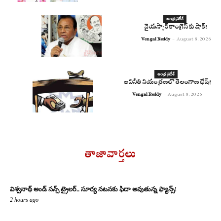
ఆంధ్ర ప్రదేశ్
వైయస్సార్ కాంగ్రెస్ కు షాక్!
Vengal Reddy
-
August 8, 2026
ఆంధ్ర ప్రదేశ్
అవినీతి నియంత్రణలో తెలంగాణ భేష్!
Vengal Reddy
-
August 8, 2026
తాజావార్తలు
విశ్వనాథ్ అండ్ సన్స్ ట్రైలర్.. సూర్య నటనకు ఫిదా అవుతున్న ఫ్యాన్స్!
2 hours ago