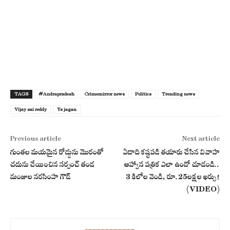
TAGS
#Andrapradesh
Crimemirror news
Politics
Trending news
Vijay sai reddy
Ys jagan
Previous article
Next article
గుంతల మయమైన రోడ్డును మొరంతో
ఏడాది కష్టపడి తయారు చేసిన వివాహ
చదును చేయించిన సర్పంచ్ తండ
ఆహ్వాన పత్రిక ఎలా ఉందో చూడండి..
మంజుల నరసింహ గౌడ్
3 కిలోల వెండి, రూ.25లక్షల ఖర్చు!
(VIDEO)