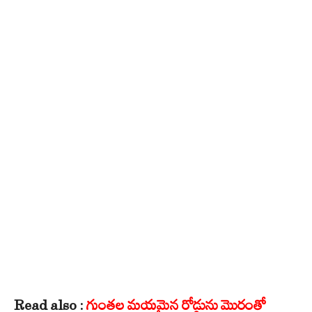
Read also :
గుంతల మయమైన రోడ్డును మొరంతో