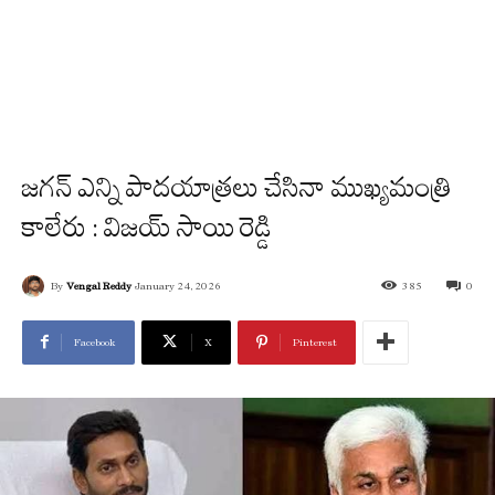
జగన్ ఎన్ని పాదయాత్రలు చేసినా ముఖ్యమంత్రి
కాలేరు : విజయ్ సాయి రెడ్డి
By
Vengal Reddy
January 24, 2026
385
0
Facebook
X
Pinterest