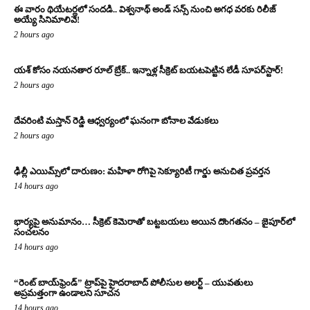
ఈ వారం థియేటర్లలో సందడి.. విశ్వనాథ్ అండ్ సన్స్ నుంచి అగధ వరకు రిలీజ్
అయ్యే సినిమాలివే!
2 hours ago
యశ్ కోసం నయనతార రూల్ బ్రేక్.. ఇన్నాళ్ల సీక్రెట్ బయటపెట్టిన లేడీ సూపర్‌స్టార్!
2 hours ago
దేవరింటి మస్తాన్ రెడ్డి ఆధ్వర్యంలో ఘనంగా బోనాల వేడుకలు
2 hours ago
ఢిల్లీ ఎయిమ్స్‌లో దారుణం: మహిళా రోగిపై సెక్యూరిటీ గార్డు అనుచిత ప్రవర్తన
14 hours ago
భార్యపై అనుమానం… సీక్రెట్ కెమెరాతో బట్టబయలు అయిన దొంగతనం – జైపూర్‌లో
సంచలనం
14 hours ago
“రెంట్ బాయ్‌ఫ్రెండ్” ట్రాప్‌పై హైదరాబాద్ పోలీసుల అలర్ట్ – యువతులు
అప్రమత్తంగా ఉండాలని సూచన
14 hours ago