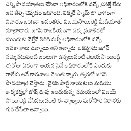
ఎన్ని పాదయాత్రలు చేసినా అధికారంలోకి వచ్చే ప్రసక్తే లేదు
అని తేల్చి చెప్పడం జరిగింది. లిక్కర్ స్కామ్ లో భాగంగా
విచారణ జరిగినా అనంతరం విజయసాయిరెడ్డి మీడియాతో
మాట్లాడారు. జగన్ రాజకీయంగా పక్క ప్రణాళికతో
ముందుకు వెళ్తేనే తిరిగి మళ్ళీ అధికారంలోకి వచ్చే
అవకాశాలు ఉన్నాయి అని అన్నారు. ఒకప్పుడు జగన్
నమ్మినటువంటి బంటుగా ఉన్నటువంటి విజయసాయిరెడ్డి
ఈరోజు ఏకంగా ఆయన పైనే అధికారంలోకి ఎందుకు
రాలేడు అనే కారణాలు చెబుతున్నారు. త్వరలో జగన్
పాదయాత్ర చేస్తారు.. వైసిపి పార్టీ నాయకులు మరియు
కార్యకర్తల్లో జోష్ ఊపు అందుకున్న సమయంలో విజయ్
సాయి రెడ్డి చేసినటువంటి ఈ వ్యాఖ్యలు మరోసారి నిరాశకు
గురి చేసేలా ఉన్నాయి.