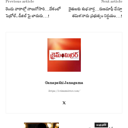
Previous article
Next article
రెండు వారాల్లో నాలుగోసారి…దేశంలో
రైతులకు శుభవార్త…రుణమాఫీ చేస్తూ
పెట్రోల్, డీజిల్ పై బాదుడు…!
త‌మిళ‌నాడు ప్రభుత్వం నిర్ణయం…!
Ganapathi Janagama
https://crimemirror.com/
ఆంధ్ర ప్రదేశ్