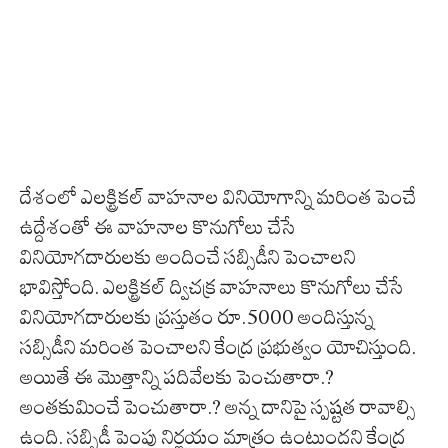
దేశంలో ఎలక్ట్రికల్ వాహనాల వినియోగాన్ని మరింత పెంచే
ఉద్దేశంతో ఈ వాహనాల కొనుగోలు చేసే
వినియోగదారులకు అందించే సబ్సిడీని పెంచాలని
భావిస్తోంది. ఎలక్ట్రికల్ ద్విచక్ర వాహనాలు కొనుగోలు చేసే
వినియోగదారులకు ప్రస్తుతం రూ.5000 అందిస్తున్న
సబ్సిడీని మరింత పెంచాలని కేంద్ర ప్రభుత్వం యోచిస్తుంది.
అయితే ఈ మొత్తాన్ని పదివేలకు పెంచుతారా.?
అంతకుమించే పెంచుతారా.? అన్న దానిపై స్పష్టత రావాల్సి
ఉంది. సబ్సిడీ పెంపు నిర్ణయం మాత్రం ఉంటుందని కేంద్ర