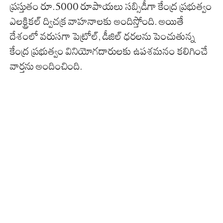
ప్రస్తుతం రూ.5000 రూపాయలు సబ్సిడీగా కేంద్ర ప్రభుత్వం
ఎలక్ట్రికల్ ద్విచక్ర వాహనాలకు అందిస్తోంది. అయితే
దేశంలో వరుసగా పెట్రోల్, డీజిల్ ధరలను పెంచుతున్న
కేంద్ర ప్రభుత్వం వినియోగదారులకు ఉపశమనం కలిగించే
వార్తను అందించింది.