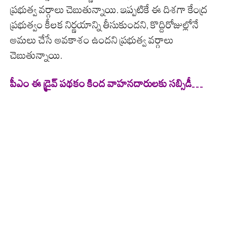
ప్రభుత్వ వర్గాలు చెబుతున్నాయి. ఇప్పటికే ఈ దిశగా కేంద్ర
ప్రభుత్వం కీలక నిర్ణయాన్ని తీసుకుందని, కొద్దిరోజుల్లోనే
అమలు చేసే అవకాశం ఉందని ప్రభుత్వ వర్గాలు
చెబుతున్నాయి.
పీఎం ఈ డ్రైవ్ పథకం కింద వాహనదారులకు సబ్సిడీ…