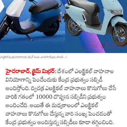
ఎలక్ట్రికల్ ద్విచక్ర వాహనాలకు సబ్సిడీ పెంపు...ఆ దిశగా కేంద్రం యోచన ...!
హైద‌రాబాద్‌, క్రైమ్ మిర్ర‌ర్‌:
దేశంలో ఎలక్ట్రికల్ వాహనాల
వినియోగాన్ని పెంచేందుకు కేంద్ర ప్రభుత్వం సబ్సిడీ
అందిస్తోంది. ద్విచక్ర ఎలక్ట్రికల్ వాహనాలు కొనుగోలు చేసే
వారికి గతంలో 10000 చొప్పున సబ్సిడీని ప్రభుత్వం
అందించేది. అయితే ఈ మధ్యకాలంలో ఎలక్ట్రికల్
వాహనాలు కొనుగోలు చేస్తున్న వారి సంఖ్య పెంచడంతో
కేంద్ర ప్రభుత్వం అందిస్తున్న సబ్సిడీలు కూడా తగ్గించింది.