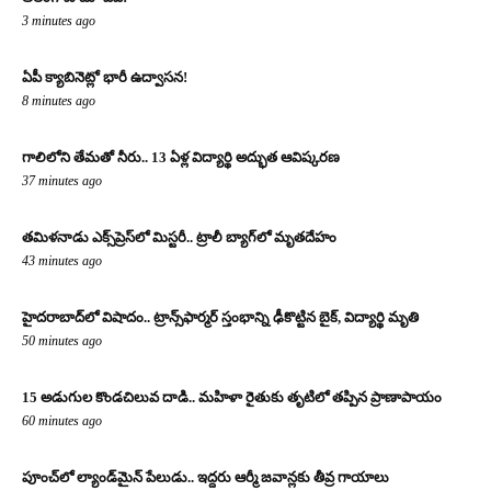
3 minutes ago
ఏపీ క్యాబినెట్లో భారీ ఉద్వాసన!
8 minutes ago
గాలిలోని తేమతో నీరు.. 13 ఏళ్ల విద్యార్థి అద్భుత ఆవిష్కరణ
37 minutes ago
తమిళనాడు ఎక్స్‌ప్రెస్‌లో మిస్టరీ.. ట్రాలీ బ్యాగ్‌లో మృతదేహం
43 minutes ago
హైదరాబాద్‌లో విషాదం.. ట్రాన్స్‌ఫార్మర్ స్తంభాన్ని ఢీకొట్టిన బైక్, విద్యార్థి మృతి
50 minutes ago
15 అడుగుల కొండచిలువ దాడి.. మహిళా రైతుకు తృటిలో తప్పిన ప్రాణాపాయం
60 minutes ago
పూంచ్‌లో ల్యాండ్‌మైన్ పేలుడు.. ఇద్దరు ఆర్మీ జవాన్లకు తీవ్ర గాయాలు