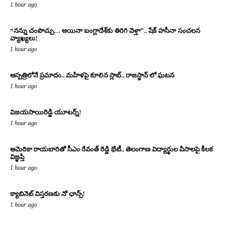
1 hour ago
“నన్ను చంపొచ్చు… అయినా బంగ్లాదేశ్‌కు తిరిగి వెళ్తా”.. షేక్ హసీనా సంచలన
వ్యాఖ్యలు!
1 hour ago
ఆస్పత్రిలోనే ప్రమాదం.. మహిళపై కూలిన స్లాబ్‌.. రాజస్థాన్ లో ఘటన
1 hour ago
విజయసాయిరెడ్డి యూటర్న్!
1 hour ago
అమెరికా రాయబారితో సీఎం రేవంత్ రెడ్డి భేటీ.. తెలంగాణ విద్యార్థుల వీసాలపై కీలక
విజ్ఞప్తి
1 hour ago
క్యాబినెట్ విస్తరణకు నో ఛాన్స్!
1 hour ago