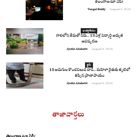
తెలంగాణ టూ ఏపీ!
Vengal Reddy
-
August 6, 2026
అంతర్జాతీయం
గాలిలోని తేమతో నీరు.. 13 ఏళ్ల విద్యార్థి అద్భుత
ఆవిష్కరణ
Jyothi Alishetti
-
August 6, 2026
క్రైమ్
15 అడుగుల కొండచిలువ దాడి.. మహిళా రైతుకు తృటిలో
తప్పిన ప్రాణాపాయం
Jyothi Alishetti
-
August 6, 2026
తాజావార్తలు
తెలంగాణ టూ ఏపీ!