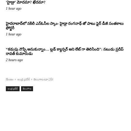
‘హైడ్రా’ మోదమా? ఖేదమా?
1 hour ago
హైదరాబాద్‌లో నకిలీ ఎన్‌ఓసీల స్కాం- హైడ్రా రంగనాథ్ తో పాటు ఫైర్ డీజీ సంతకాలు
ఫోర్జరీ
1 hour ago
“కడుపు నొప్పి అనుకున్నాం… బ్లడ్ క్యాన్సర్ అని లేట్ గా తెలిసింది”: నటుడు ప్రదీప్
రావత్ కుమారుడు
2 hours ago