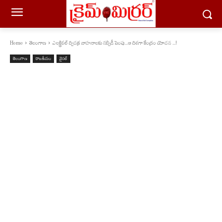
Home
తెలంగాణ
ఎలక్ట్రికల్ ద్విచక్ర వాహనాలకు సబ్సిడీ పెంపు...ఆ దిశగా కేంద్రం యోచన ...!
తెలంగాణ
రాజకీయం
వైరల్