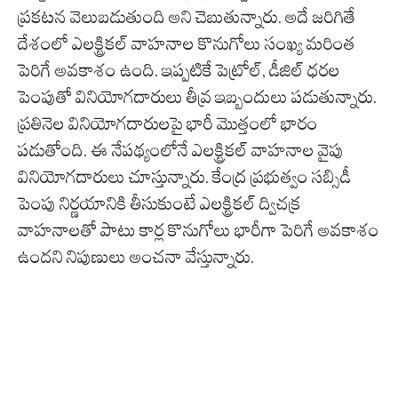
ప్రకటన వెలుబడుతుంది అని చెబుతున్నారు. అదే జరిగితే
దేశంలో ఎలక్ట్రికల్ వాహనాల కొనుగోలు సంఖ్య మరింత
పెరిగే అవకాశం ఉంది. ఇప్పటికే పెట్రోల్, డీజిల్ ధరల
పెంపుతో వినియోగదారులు తీవ్ర ఇబ్బందులు పడుతున్నారు.
ప్రతినెల వినియోగదారులపై భారీ మొత్తంలో భారం
పడుతోంది. ఈ నేపథ్యంలోనే ఎలక్ట్రికల్ వాహనాల వైపు
వినియోగదారులు చూస్తున్నారు. కేంద్ర ప్రభుత్వం సబ్సిడీ
పెంపు నిర్ణయానికి తీసుకుంటే ఎలక్ట్రికల్ ద్విచక్ర
వాహనాలతో పాటు కార్ల కొనుగోలు భారీగా పెరిగే అవకాశం
ఉందని నిపుణులు అంచనా వేస్తున్నారు.