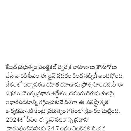
కేంద్ర ప్రభుత్వం ఎలక్ట్రికల్ ద్విచక్ర వాహనాలు కొనుగోలు
చేసే వారికి పీఎం ఈ డ్రైవ్ పథకం కింద సబ్సిడీ అందిస్తోంది.
దేశంలో పర్యావరణ రహిత రవాణాను ప్రోత్సహించడమే ఈ
పథకం యొక్క ప్రధాన ఉద్దేశం. చమురు దిగుమతులపై
ఆధారపడటాన్ని తగ్గించుకునే దిశగా ఈ ప్రతిష్టాత్మక
కార్యక్రమానికి కేంద్ర ప్రభుత్వం గతంలో శ్రీకారం చుట్టింది.
2024లో పీఎం ఈ డ్రైవ్ పథకాన్ని ప్రధాని
ప్రారంభించినప్పుడు 24.7 లక్షల ఎలక్ట్రికల్ ద్విచక్ర