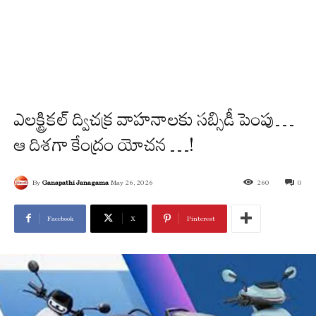
ఎలక్ట్రికల్ ద్విచక్ర వాహనాలకు సబ్సిడీ పెంపు…
ఆ దిశగా కేంద్రం యోచన …!
By
Ganapathi Janagama
May 26, 2026
260
0
Facebook
X
Pinterest