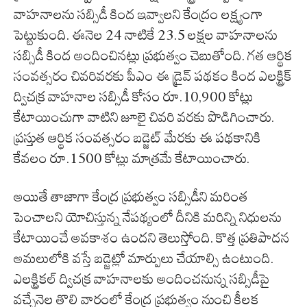
వాహనాలను సబ్సిడీ కింద ఇవ్వాలని కేంద్రం లక్ష్యంగా
పెట్టుకుంది. ఈనెల 24 నాటికే 23.5 లక్షల వాహనాలను
సబ్సిడీ కింద అందించినట్లు ప్రభుత్వం చెబుతోంది. గత ఆర్థిక
సంవత్సరం చివరివరకు పీఎం ఈ డ్రైవ్ పథకం కింద ఎలక్ట్రిక్
ద్విచక్ర వాహనాల సబ్సిడీ కోసం రూ.10,900 కోట్లు
కేటాయించుగా వాటిని జూలై చివరి వరకు పొడిగించారు.
ప్రస్తుత ఆర్థిక సంవత్సరం బడ్జెట్ మేరకు ఈ పథకానికి
కేవలం రూ.1500 కోట్లు మాత్రమే కేటాయించారు.
అయితే తాజాగా కేంద్ర ప్రభుత్వం సబ్సిడీని మరింత
పెంచాలని యోచిస్తున్న నేపథ్యంలో దీనికి మరిన్ని నిధులను
కేటాయించే అవకాశం ఉందని తెలుస్తోంది. కొత్త ప్రతిపాదన
అమలులోకి వస్తే బడ్జెట్లో మార్పులు చేయాల్సి ఉంటుంది.
ఎలక్ట్రికల్ ద్విచక్ర వాహనాలకు అందించనున్న సబ్సిడీపై
వచ్చేనెల తొలి వారంలో కేంద్ర ప్రభుత్వం నుంచి కీలక