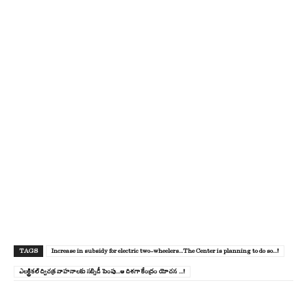
TAGS
Increase in subsidy for electric two-wheelers...The Center is planning to do so...!
ఎలక్ట్రికల్ ద్విచక్ర వాహనాలకు సబ్సిడీ పెంపు...ఆ దిశగా కేంద్రం యోచన ...!