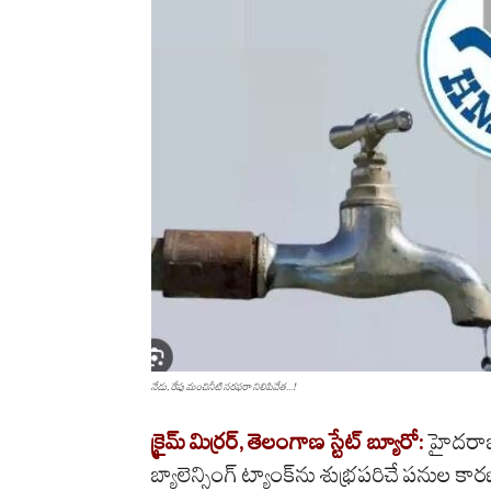
నేడు, రేపు మంచినీటి సరఫరా నిలిపివేత...!
క్రైమ్
మిర్రర్
,
తెలంగాణ
స్టేట్
బ్యూరో
:
హైదరాబాద
బ్యాలెన్సింగ్ ట్యాంక్‌ను శుభ్రపరిచే పన