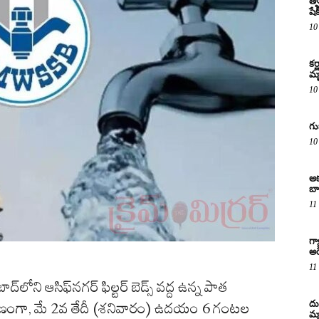
త్వ
షే
10
కర
మృ
10
గు
10
అక
బా
11
గ్
అరె
11
్‌లోని ఆసిఫ్‌నగర్ ఫిల్టర్ బెడ్స్ వద్ద ఉన్న పాత
దు
ుల కారణంగా, మే 2వ తేదీ (శనివారం) ఉదయం 6 గంటల
మృ