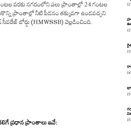
గంటల వరకు నగరంలోని పలు ప్రాంతాల్లో 24 గంటల
12
ొన్ని ప్రాంతాల్లో నీటి పీడనం తక్కువగా ఉండవచ్చని
హర
్ సీవరేజ్ బోర్డు (HMWSSB) వెల్లడించింది.
ఉత
12
రై
13
రా
14
భా
15
గర
వ
15
ిగే ప్రధాన ప్రాంతాలు ఇవే: