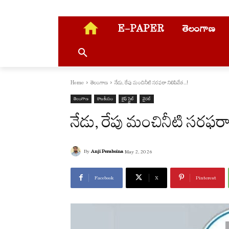
E-PAPER
తెలంగాణ
Home
తెలంగాణ
నేడు, రేపు మంచినీటి సరఫరా నిలిపివేత...!
తెలంగాణ
రాజకీయం
లైఫ్ స్టైల్
వైరల్
నేడు, రేపు మంచినీటి సరఫర
By
Anji Peraboina
May 2, 2026
Facebook
X
Pinterest