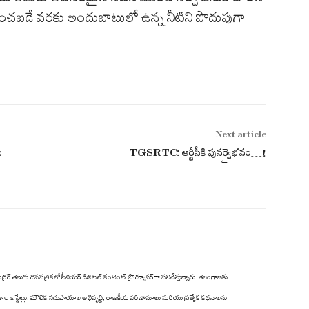
ించబడే వరకు అందుబాటులో ఉన్న నీటిని పొదుపుగా
Next article
ు
TGSRTC: ఆర్టీసీకి పునర్వైభవం…!
రర్ తెలుగు దినపత్రికలో సీనియర్ డిజిటల్ కంటెంట్ ప్రొడ్యూసర్‌గా పనిచేస్తున్నారు. తెలంగాణకు
కాల అప్డేట్లు, మౌలిక సదుపాయాల అభివృద్ధి, రాజకీయ పరిణామాలు మరియు ప్రత్యేక కథనాలను