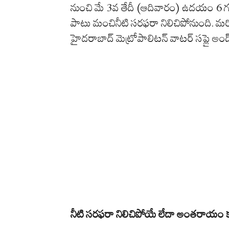
నుంచి మే 3వ తేదీ (ఆదివారం) ఉదయం 6 
పాటు మంచినీటి సరఫరా నిలిచిపోనుంది. మరిక
హైదరాబాద్ మెట్రోపాలిటన్ వాటర్ సప్లై అండ
నీటి సరఫరా నిలిచిపోయే లేదా అంతరాయం కల