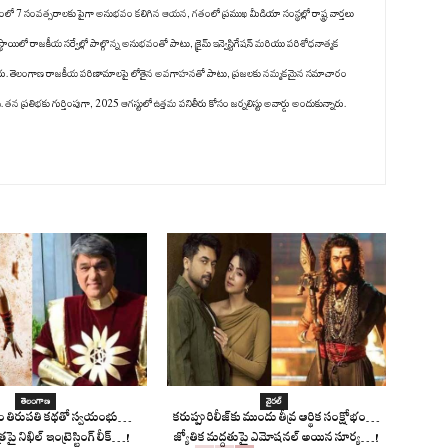
గంలో 7 సంవత్సరాలకు పైగా అనుభవం కలిగిన ఆయన, గతంలో ప్రముఖ మీడియా సంస్థల్లో రాష్ట్ర వార్తలు
స్థాయిలో రాజకీయ సర్వేల్లో పాల్గొన్న అనుభవంతో పాటు, క్రైమ్ ఇన్వెస్టిగేషన్ మరియు పరిశోధనాత్మక
ించారు. తెలంగాణ రాజకీయ పరిణామాలపై లోతైన అవగాహనతో పాటు, ప్రజలకు నమ్మకమైన సమాచారం
 ప్రతిభకు గుర్తింపుగా, 2025 ఆగస్టులో ఉత్తమ పనితీరు కోసం జర్నలిస్టు అవార్డు అందుకున్నారు.
తెలంగాణ
వైరల్
్రితం తిరుపతి కథతో స్వయంభు…
కరుప్పు రిలీజ్‌కు ముందు తీవ్ర ఆర్థిక సంక్షోభం…
్రపై నిఖిల్ ఇంట్రెస్టింగ్ లీక్…!
జ్యోతిక మద్దతుపై ఎమోషనల్ అయిన సూర్య…!