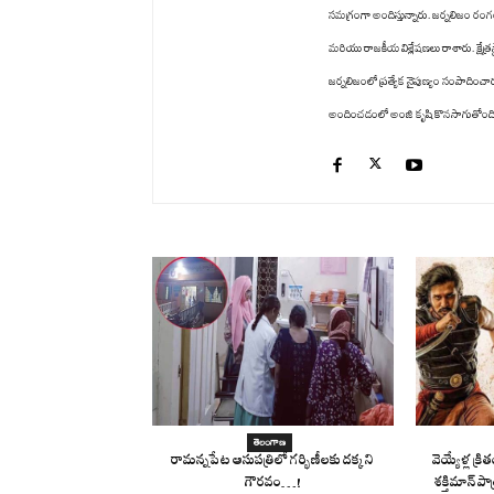
సమగ్రంగా అందిస్తున్నారు. జర్నలిజం రం
మరియు రాజకీయ విశ్లేషణలు రాశారు. క్షేత్ర
జర్నలిజంలో ప్రత్యేక నైపుణ్యం సంపాద
అందించడంలో అంజి కృషి కొనసాగుతోంది. తన
తెలంగాణ
రామన్నపేట ఆసుపత్రిలో గర్భిణీలకు దక్కని
వెయ్యేళ్ల క
గౌరవం…!
శక్తిమాన్ పాత