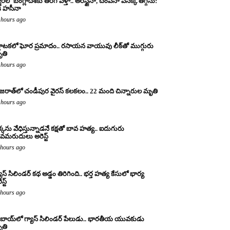
రలో బంగ్లాదేశ్‌కు తిరిగి వెళ్తా.. అరెస్టైనా, చంపినా వెనక్కి తగ్గను:
క్ హసీనా
 hours ago
్ణాటకలో ఘోర ప్రమాదం.. రసాయన వాయువు లీక్‌తో ముగ్గురు
తి
 hours ago
జరాత్‌లో చండీపుర వైరస్ కలకలం.. 22 మంది చిన్నారుల మృతి
 hours ago
్కను వేధిస్తున్నాడనే కక్షతో బావ హత్య.. ఐదుగురు
వమరుదులు అరెస్ట్
 hours ago
యాస్ సిలిండర్ కథ అడ్డం తిరిగింది.. భర్త హత్య కేసులో భార్య
స్ట్
 hours ago
బాయ్‌లో గ్యాస్ సిలిండర్ పేలుడు.. భారతీయ యువకుడు
తి