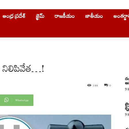
ఆంధ్ర ప్రదేశ్
క్రైమ్
రాజకీయం
జాతీయం
అంతర్జ
ా నిలిపివేత…!
దం
అన
188
0
9 
WhatsApp
ట్
కృష
9 