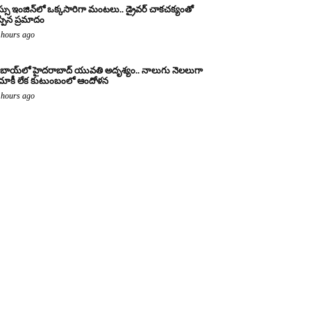
్సు ఇంజిన్‌లో ఒక్కసారిగా మంటలు.. డ్రైవర్ చాకచక్యంతో
్పిన ప్రమాదం
 hours ago
బాయ్‌లో హైదరాబాద్ యువతి అదృశ్యం.. నాలుగు నెలలుగా
ూకీ లేక కుటుంబంలో ఆందోళన
 hours ago