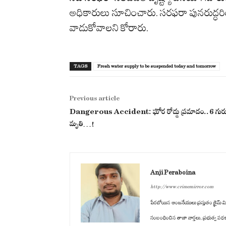
అధికారులు సూచించారు. సరఫరా పునరుద్ధర
వాడుకోవాలని కోరారు.
TAGS
Fresh water supply to be suspended today and tomorrow
Previous article
Dangerous Accident: ఘోర రోడ్డు ప్రమాదం..6 గుర
మృతి…!
Anji Peraboina
http://www.crimemirror.com
పేరబోయిన ఆంజనేయులు ప్రస్తుతం క్రైమ్ మిర్
సంబంధించిన తాజా వార్తలు, ప్రభుత్వ పథ