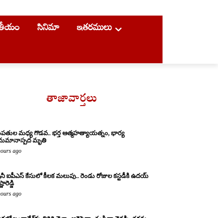
ాతీయం
సినిమా
ఇతరములు
తాజావార్తలు
పతుల మధ్య గొడవ.. భర్త ఆత్మహత్యాయత్నం, భార్య
ుమానాస్పద మృతి
hours ago
రైనీ ఐపీఎస్ కేసులో కీలక మలుపు.. రెండు రోజుల కస్టడీకి ఉదయ్
్ణారెడ్డి
hours ago