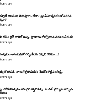
 hours ago
్మూజ్ జలసంధి తెరుస్తారా.. లేదా? ట్రంప్ హెచ్చరికలతో పెరిగిన
్కంఠ
 hours ago
తు కోసం లైఫ్ జాకెట్ ఇచ్చి.. ప్రాణాలు కోల్పోయిన వరదల వీరుడు
 hours ago
మన్నపేట ఆసుపత్రిలో గర్భిణీలకు దక్కని గౌరవం…!
 hours ago
ర్యతో గొడవ.. నాలుగేళ్ల కొడుకుని నేలకేసి కొట్టిన తండ్రి..
 hours ago
్భంలోనే శిశువుకు అరుదైన శస్త్రచికిత్స.. లండన్ వైద్యుల అద్భుత
ిజయం
 hours ago