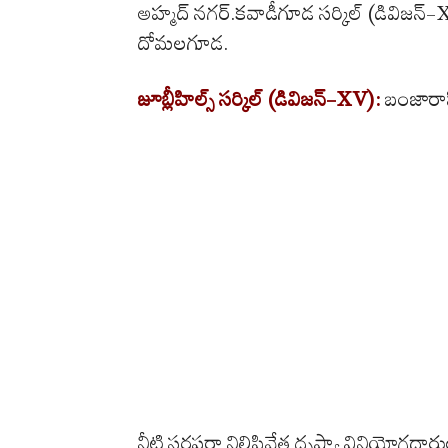
అహ్మద్ నగర్.కవాడీగూడ సర్కిల్ (డివిజన్-X
దోమలగూడ.
జూబ్లీహిల్స్ సర్కిల్ (డివిజన్-XV):
బంజారాహిల
నీటి సరఫరా నిలిపివేత దృష్ట్యా వినియోగద