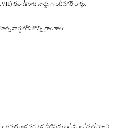
VII):కవాడీగూడ వార్డు, గాంధీనగర్ వార్డు,
్స్ వార్డులోని కొన్ని ప్రాంతాలు.
ారులు తమకు అవసరమైన నీటిని ముందే నిల్వ చేసుకోవాలని