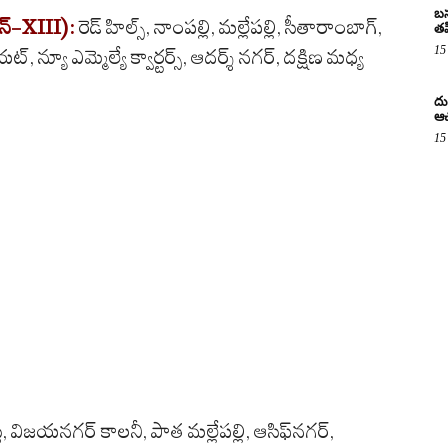
బస
జన్-XIII):
రెడ్ హిల్స్, నాంపల్లి, మల్లేపల్లి, సీతారాంబాగ్,
తప
15
ట్, న్యూ ఎమ్మెల్యే క్వార్టర్స్, ఆదర్శ్ నగర్, దక్షిణ మధ్య
దు
ఆచ
15
ీ, విజయనగర్ కాలనీ, పాత మల్లేపల్లి, ఆసిఫ్‌నగర్,