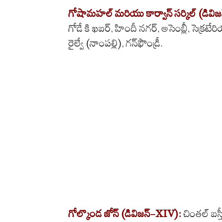
గోషామహల్ మరియు కార్వాన్ సర్కిల్ (డివి
గోడే కి ఖబర్, హిందీ నగర్, అసెంబ్లీ, సెక్రటేరియ
రైల్వే (నాంపల్లి), గన్‌ఫౌండ్రీ.
గోల్కొండ జోన్ (డివిజన్-XIV):
చింతల్ బస్త