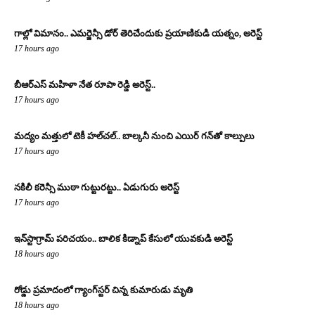
గాల్లో విమానం.. ఎమర్జెన్సీ డోర్ తెరిచేందుకు ప్రయాణికుడి యత్నం, అరెస్ట్
17 hours ago
బీఆర్ఎస్ మహిళా నేత రూపా రెడ్డి అరెస్ట్..
17 hours ago
మద్యం మత్తులో టెకీ హల్‌చల్.. బాల్కనీ నుంచి ఎయిర్ గన్‌తో కాల్పులు
17 hours ago
నకిలీ కరెన్సీ ముఠా గుట్టురట్టు.. ఏడుగురు అరెస్ట్
17 hours ago
ఇన్‌స్టాగ్రామ్ పరిచయం.. బాలిక కిడ్నాప్ కేసులో యువకుడి అరెస్ట్
18 hours ago
రోడ్డు ప్రమాదంలో గ్యాంగ్‌స్టర్ చిన్న కుమారుడు మృతి
18 hours ago