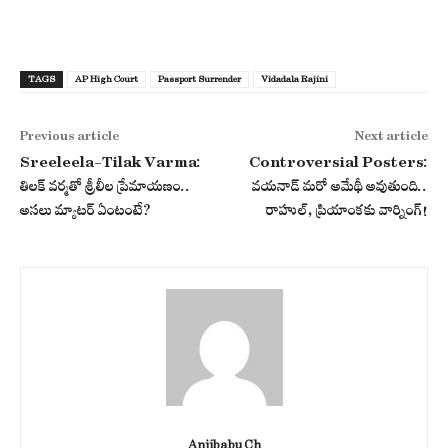
TAGS
AP High Court
Passport Surrender
Vidadala Rajini
Previous article
Next article
Sreeleela-Tilak Varma:
Controversial Posters:
తిలక్ వర్మతో శ్రీలీల ప్రేమాయణం..
వయనాడ్ మరో అమేథీ అవుతుంది..
అసలు మ్యాటర్ ఏంటంటే?
రాహుల్, ప్రియాంకకు వార్నింగ్!
Anjibabu Ch