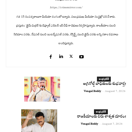
https://crimemirror.com/
గత 15 సంవత్సరాలుగా మీడియా రంగంలో ఉన్నారు. పలు ప్రముఖ మీడియా సంస్థల్లో పని చేశారు.
ప్రస్తుతం ‘క్రైమ్ మిర్రర్’కు డిప్యూటీ ఎడిటర్ ఇన్ చీఫ్ గా విధులు నిర్వహిస్తున్నారు. రాజకీయాల నుంచి
సినిమాల వరకు.. నేషనల్ నుంచి ఇంటర్నేషనల్ వరకు.. స్పోర్ట్స్ నుంచి క్రైమ్ వరకు అన్ని రకాల కథనాలు
అందిస్తున్నారు.
ఆంధ్ర ప్రదేశ్
అగ్రిగోల్డ్ బాధితులకు శుభవార్త!
Vengal Reddy
-
August 7, 2026
ఆంధ్ర ప్రదేశ్
రాజకీయాలకు చిరు శాశ్వత దూరం!
Vengal Reddy
-
August 7, 2026