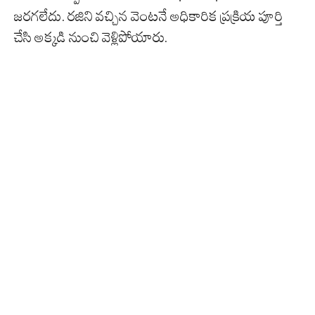
జరగలేదు. రజిని వచ్చిన వెంటనే అధికారిక ప్రక్రియ పూర్తి
చేసి అక్కడి నుంచి వెళ్లిపోయారు.