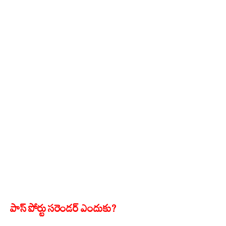
పాస్ పోర్టు సరెండర్ ఎందుకు?