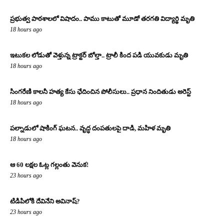
ప్రభుత్వ పాఠశాలలో విషాదం.. పాము కాటుతో మూడో తరగతి విద్యార్థి మృతి
18 hours ago
ఇటుకల లోడుతో వెళ్తున్న ట్రాక్టర్ బోల్తా.. ట్రాలీ కింద పడి యువకుడు మృతి
18 hours ago
సింగరేణి కాలనీ హత్య కేసు ఛేదించిన పోలీసులు.. ప్రధాన నిందితుడు అరెస్ట్
18 hours ago
పల్నాడులో షాకింగ్ ఘటన.. వృద్ధ దంపతులపై దాడి, మహిళ మృతి
18 hours ago
ఆ 60 లక్షల ఓట్ల గల్లంతు వెనుక!
23 hours ago
టిడిపిలోకి దేవినేని అవినాష్?
23 hours ago