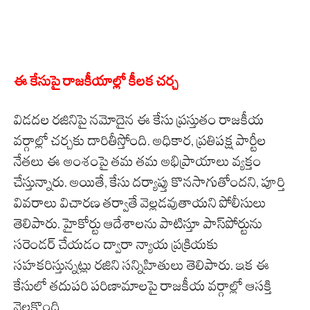
ఈ కేసుపై రాజకీయాల్లో కీలక చర్చ
విడదల రజినిపై నమోదైన ఈ కేసు ప్రస్తుతం రాజకీయ
వర్గాల్లో చర్చకు దారితీస్తోంది. అధికార, ప్రతిపక్ష పార్టీల
నేతలు ఈ అంశంపై తమ తమ అభిప్రాయాలు వ్యక్తం
చేస్తున్నారు. అయితే, కేసు దర్యాప్తు కొనసాగుతోందని, పూర్తి
వివరాలు విచారణ తర్వాతే వెల్లడవుతాయని పోలీసులు
తెలిపారు. హైకోర్టు ఆదేశాలను పాటిస్తూ పాస్‌పోర్టును
సరెండర్ చేయడం ద్వారా న్యాయ ప్రక్రియకు
సహకరిస్తున్నట్లు రజిని సన్నిహితులు తెలిపారు. ఇక ఈ
కేసులో తదుపరి పరిణామాలపై రాజకీయ వర్గాల్లో ఆసక్తి
నెలకొంది.