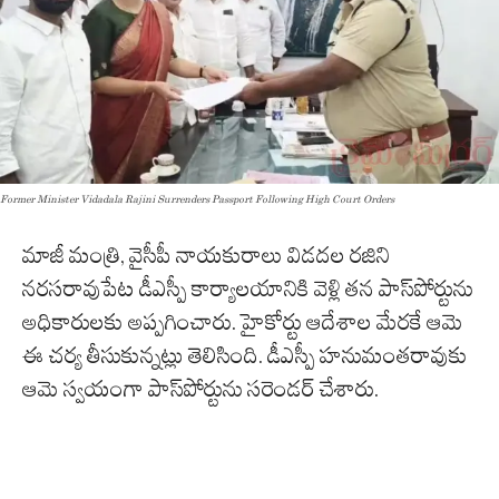
Former Minister Vidadala Rajini Surrenders Passport Following High Court Orders
మాజీ మంత్రి, వైసీపీ నాయకురాలు విడదల రజిని
నరసరావుపేట డీఎస్పీ కార్యాలయానికి వెళ్లి తన పాస్‌పోర్టును
అధికారులకు అప్పగించారు. హైకోర్టు ఆదేశాల మేరకే ఆమె
ఈ చర్య తీసుకున్నట్లు తెలిసింది. డీఎస్పీ హనుమంతరావుకు
ఆమె స్వయంగా పాస్‌పోర్టును సరెండర్‌ చేశారు.