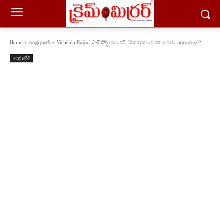
Home
ఆంధ్ర ప్రదేశ్
Vidadala Rajini: పాస్‌ పోర్టు సరెండర్ చేసిన విడదల రజిని.. అసలేం జరిగిందంటే?
ఆంధ్ర ప్రదేశ్