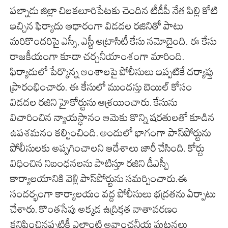
పల్నాడు జిల్లా చిలకలూరిపేటకు చెందిన టీడీపీ నేత పిల్లి కోటి
ఇచ్చిన ఫిర్యాదు ఆధారంగా విడదల రజినితో పాటు
మరికొందరిపై ఎస్సీ, ఎస్టీ అట్రాసిటీ కేసు నమోదైంది. ఈ కేసు
రాజకీయంగా కూడా చర్చనీయాంశంగా మారింది.
ఫిర్యాదులో పేర్కొన్న అంశాలపై పోలీసులు ఇప్పటికే దర్యాప్తు
ప్రారంభించారు. ఈ కేసులో ముందస్తు బెయిల్ కోసం
విడదల రజిని హైకోర్టును ఆశ్రయించారు. కేసును
విచారించిన న్యాయస్థానం ఆమెకు కొన్ని షరతులతో కూడిన
ఉపశమనం కల్పించింది. అందులో భాగంగా పాస్‌పోర్టును
పోలీసులకు అప్పగించాలని ఆదేశాలు జారీ చేసింది. కోర్టు
విధించిన నిబంధనలను పాటిస్తూ రజిని డీఎస్పీ
కార్యాలయానికి వెళ్లి పాస్‌పోర్టును సమర్పించారు.ఈ
సందర్భంగా కార్యాలయం వద్ద పోలీసులు భద్రతను ఏర్పాటు
చేశారు. కొంతసేపు అక్కడ ఉద్రిక్తత వాతావరణం
కనిపించినప్పటికీ ఎలాంటి అవాంఛనీయ ఘటనలు