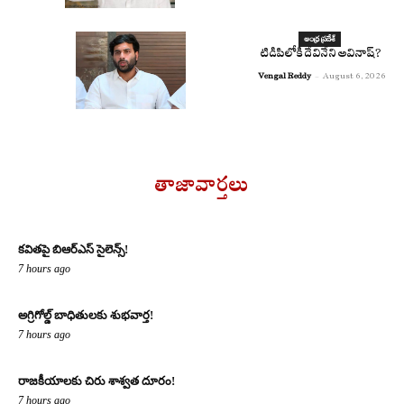
ఆంధ్ర ప్రదేశ్
టిడిపిలోకి దేవినేని అవినాష్?
Vengal Reddy
-
August 6, 2026
తాజావార్తలు
కవితపై బిఆర్ఎస్ సైలెన్స్!
7 hours ago
అగ్రిగోల్డ్ బాధితులకు శుభవార్త!
7 hours ago
రాజకీయాలకు చిరు శాశ్వత దూరం!
7 hours ago