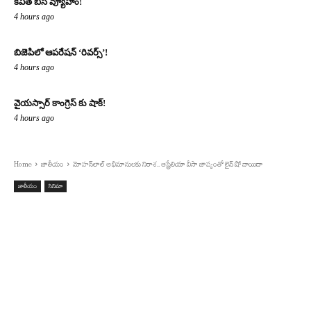
కవిత బిసి వ్యూహం!
4 hours ago
బిజెపిలో ఆపరేషన్ ‘రివర్స్’!
4 hours ago
వైయస్సార్ కాంగ్రెస్ కు షాక్!
4 hours ago