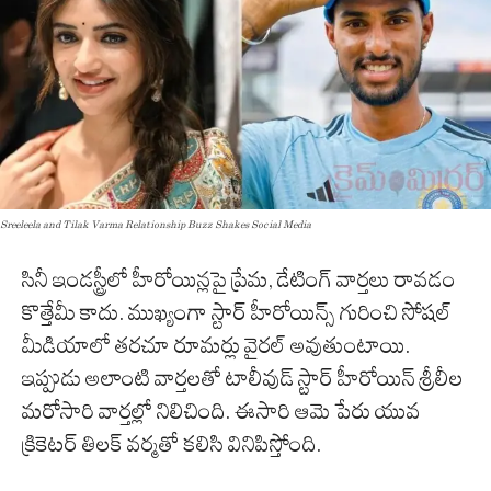
Sreeleela and Tilak Varma Relationship Buzz Shakes Social Media
సినీ ఇండస్ట్రీలో హీరోయిన్లపై ప్రేమ, డేటింగ్ వార్తలు రావడం
కొత్తేమీ కాదు. ముఖ్యంగా స్టార్ హీరోయిన్స్ గురించి సోషల్
మీడియాలో తరచూ రూమర్లు వైరల్ అవుతుంటాయి.
ఇప్పుడు అలాంటి వార్తలతో టాలీవుడ్ స్టార్ హీరోయిన్ శ్రీలీల
మరోసారి వార్తల్లో నిలిచింది. ఈసారి ఆమె పేరు యువ
క్రికెటర్ తిలక్ వర్మతో కలిసి వినిపిస్తోంది.