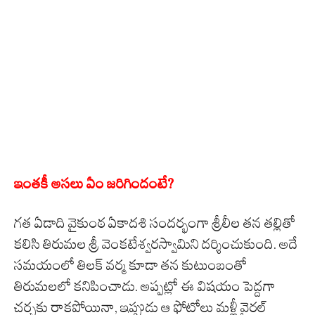
ఇంతకీ అసలు ఏం జరిగిందంటే?
గత ఏడాది వైకుంఠ ఏకాదశి సందర్భంగా శ్రీలీల తన తల్లితో
కలిసి తిరుమల శ్రీ వెంకటేశ్వరస్వామిని దర్శించుకుంది. అదే
సమయంలో తిలక్ వర్మ కూడా తన కుటుంబంతో
తిరుమలలో కనిపించాడు. అప్పట్లో ఈ విషయం పెద్దగా
చర్చకు రాకపోయినా, ఇప్పుడు ఆ ఫోటోలు మళ్లీ వైరల్