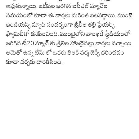
అవుతున్నాయి. ఇటీవల జరిగిన ఐపీఎల్ మ్యాచ్‌ల
సమయంలో కూడా ఈ వార్తలు మరింత బలపడ్డాయి. ముంబై
ఇండియన్స్ మ్యాచ్ సందర్భంగా శ్రీలీల తల్లి ప్లేయర్స్
ఫ్యామిలీతో కనిపించింది. ముంబైలోని వాంఖడే స్టేడియంలో
జరిగిన టీ20 మ్యాచ్‌ కు శ్రీలీల హాజరైనట్లు వార్తలు వచ్చాయి.
ఆమెతో ఉన్న టీమ్‌ లో ఒకరు తిలక్ వర్మ జెర్సీ ధరించడం
కూడా చర్చకు దారితీసింది.