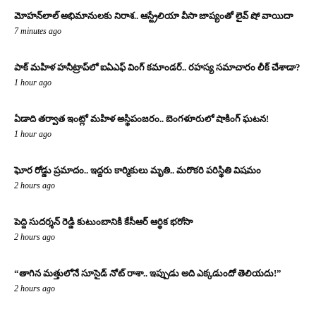
మోహన్‌లాల్ అభిమానులకు నిరాశ.. ఆస్ట్రేలియా వీసా జాప్యంతో లైవ్ షో వాయిదా
7 minutes ago
పాక్ మహిళ హనీట్రాప్‌లో ఐఏఎఫ్ వింగ్ కమాండర్.. రహస్య సమాచారం లీక్ చేశాడా?
1 hour ago
ఏడాది తర్వాత ఇంట్లో మహిళ అస్థిపంజరం.. బెంగళూరులో షాకింగ్ ఘటన!
1 hour ago
ఘోర రోడ్డు ప్రమాదం.. ఇద్దరు కార్మికులు మృతి.. మరొకరి పరిస్థితి విషమం
2 hours ago
పెద్ది సుదర్శన్ రెడ్డి కుటుంబానికి కేసీఆర్ ఆర్థిక భరోసా
2 hours ago
“తాగిన మత్తులోనే సూసైడ్ నోట్ రాశా.. ఇప్పుడు అది ఎక్కడుందో తెలియదు!”
2 hours ago