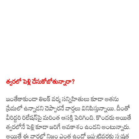
త్వరలో పెళ్లి చేసుకోబోతున్నారా?
ఇంతేకాకుండా తిలక్ వర్మ సన్నిహితులు కూడా అతను
ప్రేమలో ఉన్నాడని చెప్పారనే వార్తలు వినిపిస్తున్నాయి. దీంతో
వీరిద్దరి రిలేషన్‌పై మరింత ఆసక్తి పెరిగింది. కొందరు అయితే
త్వరలోనే పెళ్లి కూడా జరిగే అవకాశం ఉందని అంటున్నారు.
అయితే ఈ వార్తల్లో నిజం ఎంత ఉందో ఇప్పటివరకు స్పష్టత