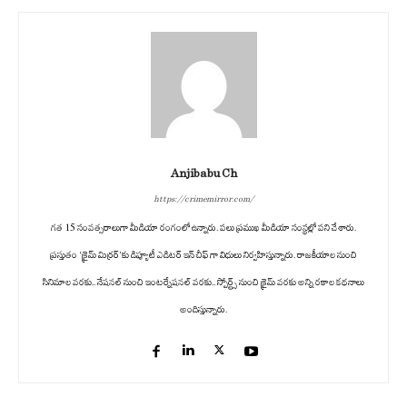
Anjibabu Ch
https://crimemirror.com/
గత 15 సంవత్సరాలుగా మీడియా రంగంలో ఉన్నారు. పలు ప్రముఖ మీడియా సంస్థల్లో పని చేశారు.
ప్రస్తుతం ‘క్రైమ్ మిర్రర్’కు డిప్యూటీ ఎడిటర్ ఇన్ చీఫ్ గా విధులు నిర్వహిస్తున్నారు. రాజకీయాల నుంచి
సినిమాల వరకు.. నేషనల్ నుంచి ఇంటర్నేషనల్ వరకు.. స్పోర్ట్స్ నుంచి క్రైమ్ వరకు అన్ని రకాల కథనాలు
అందిస్తున్నారు.