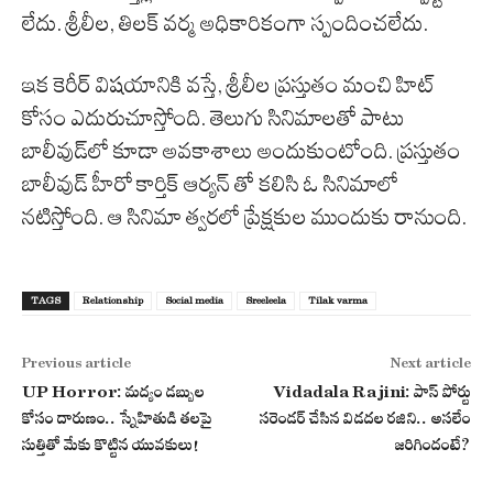
లేదు. శ్రీలీల, తిలక్ వర్మ అధికారికంగా స్పందించలేదు.
ఇక కెరీర్ విషయానికి వస్తే, శ్రీలీల ప్రస్తుతం మంచి హిట్
కోసం ఎదురుచూస్తోంది. తెలుగు సినిమాలతో పాటు
బాలీవుడ్‌లో కూడా అవకాశాలు అందుకుంటోంది. ప్రస్తుతం
బాలీవుడ్ హీరో కార్తిక్ ఆర్యన్ తో కలిసి ఓ సినిమాలో
నటిస్తోంది. ఆ సినిమా త్వరలో ప్రేక్షకుల ముందుకు రానుంది.
TAGS
Relationship
Social media
Sreeleela
Tilak varma
Previous article
Next article
UP Horror: మద్యం డబ్బుల
Vidadala Rajini: పాస్‌ పోర్టు
కోసం దారుణం.. స్నేహితుడి తలపై
సరెండర్ చేసిన విడదల రజిని.. అసలేం
సుత్తితో మేకు కొట్టిన యువకులు!
జరిగిందంటే?