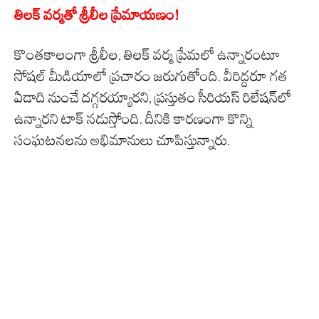
తిలక్ వర్మతో శ్రీలీల ప్రేమాయణం!
కొంతకాలంగా శ్రీలీల, తిలక్ వర్మ ప్రేమలో ఉన్నారంటూ
సోషల్ మీడియాలో ప్రచారం జరుగుతోంది. వీరిద్దరూ గత
ఏడాది నుంచే దగ్గరయ్యారని, ప్రస్తుతం సీరియస్ రిలేషన్‌లో
ఉన్నారని టాక్ నడుస్తోంది. దీనికి కారణంగా కొన్ని
సంఘటనలను అభిమానులు చూపిస్తున్నారు.