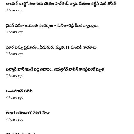
లాయర్ ఇంట్లో నలుగురు దొంగల హల్‌చల్.. కాళ్లు, చేతులు కట్టేసి మరీ దోపిడీ
3 hours ago
వైఎస్ వివేకా జయంతి సందర్భంగా సునీతా రెడ్డి కీలక వ్యాఖ్యలు..
3 hours ago
ఘోర బస్సు ప్రమాదం.. ఏడుగురు మృతి, 11 మందికి గాయాలు
3 hours ago
సల్మాన్ ఖాన్ ఇంటి వద్ద విషాదం.. విధుల్లోనే పోలీస్ కానిస్టేబుల్ మృతి
3 hours ago
ఒంటరిగానే బిజెపి!
4 hours ago
సొంత అజెండాతో వెళితే వేటు!
4 hours ago