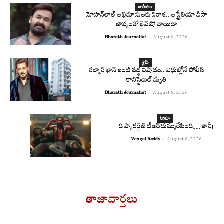
జాతీయం
మోహన్‌లాల్ అభిమానులకు నిరాశ.. ఆస్ట్రేలియా వీసా
జాప్యంతో లైవ్ షో వాయిదా
Bharath Journalist
-
August 8, 2026
క్రైమ్
సల్మాన్ ఖాన్ ఇంటి వద్ద విషాదం.. విధుల్లోనే పోలీస్
కానిస్టేబుల్ మృతి
Bharath Journalist
-
August 8, 2026
సినిమా
ది ప్యారడైజ్ టీజర్ దుమ్మురేపింది… కానీ!
Vengal Reddy
-
August 8, 2026
తాజావార్తలు