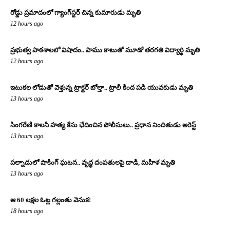
రోడ్డు ప్రమాదంలో గ్యాంగ్‌స్టర్ చిన్న కుమారుడు మృతి
12 hours ago
ప్రభుత్వ పాఠశాలలో విషాదం.. పాము కాటుతో మూడో తరగతి విద్యార్థి మృతి
12 hours ago
ఇటుకల లోడుతో వెళ్తున్న ట్రాక్టర్ బోల్తా.. ట్రాలీ కింద పడి యువకుడు మృతి
13 hours ago
సింగరేణి కాలనీ హత్య కేసు ఛేదించిన పోలీసులు.. ప్రధాన నిందితుడు అరెస్ట్
13 hours ago
పల్నాడులో షాకింగ్ ఘటన.. వృద్ధ దంపతులపై దాడి, మహిళ మృతి
13 hours ago
ఆ 60 లక్షల ఓట్ల గల్లంతు వెనుక!
18 hours ago