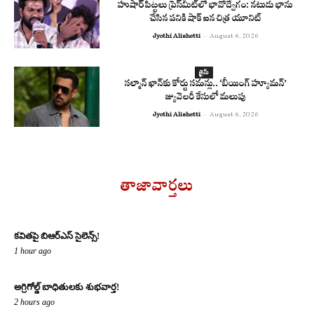
హుషార్ పిట్టలు ప్రెస్‌మీట్‌లో భావోద్వేగం: నటుడు భాను
చేసిన పనికి షాక్ ఐన చిత్ర యూనిట్
Jyothi Alishetti
-
August 6, 2026
క్రైమ్
సల్మాన్ ఖాన్‌కు కోర్టు సమన్లు.. ‘బీయింగ్ హ్యూమన్’
జ్యువెలరీ కేసులో మలుపు
Jyothi Alishetti
-
August 6, 2026
తాజావార్తలు
కవితపై బిఆర్ఎస్ సైలెన్స్!
1 hour ago
అగ్రిగోల్డ్ బాధితులకు శుభవార్త!
2 hours ago