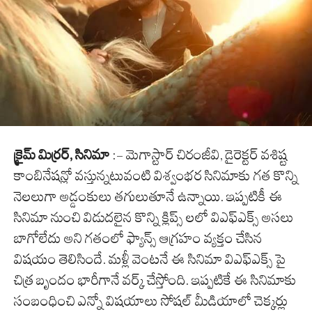
క్రైమ్ మిర్రర్, సినిమా
:- మెగాస్టార్ చిరంజీవి, డైరెక్టర్ వశిష్ట
కాంబినేషన్లో వస్తున్నటువంటి విశ్వంభర సినిమాకు గత కొన్ని
నెలలుగా అడ్డంకులు తగులుతూనే ఉన్నాయి. ఇప్పటికీ ఈ
సినిమా నుంచి విడుదలైన కొన్ని క్లిప్స్ లలో విఎఫ్ఎక్స్ అసలు
బాగోలేదు అని గతంలో ఫ్యాన్స్ ఆగ్రహం వ్యక్తం చేసిన
విషయం తెలిసిందే. మళ్లీ వెంటనే ఈ సినిమా విఎఫ్ఎక్స్ పై
చిత్ర బృందం భారీగానే వర్క్ చేస్తోంది. ఇప్పటికే ఈ సినిమాకు
సంబంధించి ఎన్నో విషయాలు సోషల్ మీడియాలో చెక్కర్లు