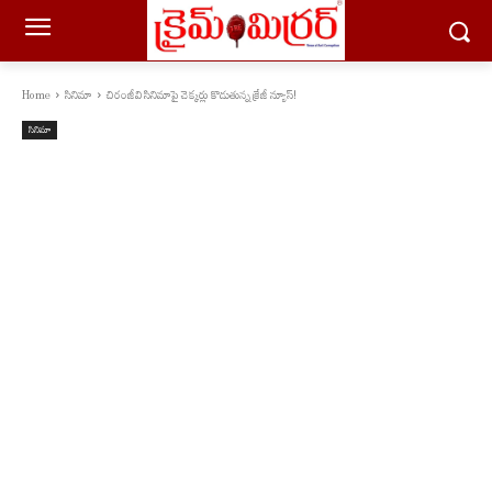
Home
సినిమా
చిరంజీవి సినిమాపై చెక్కర్లు కొడుతున్న క్రేజీ న్యూస్!
సినిమా