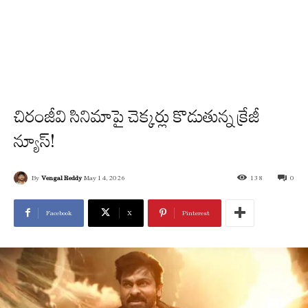
చిరంజీవి సినిమాపై చెక్కర్లు కొడుతున్న క్రేజీ
న్యూస్!
By
Vengal Reddy
May 14, 2026
138
0
Facebook
X
Pinterest