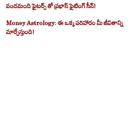
వందమంది ఫైటర్స్ తో ప్రభాస్ ఫైటింగ్ సీన్!
Money Astrology: ఈ ఒక్క పరిహారం మీ జీవితాన్ని
మార్చేస్తుంది!