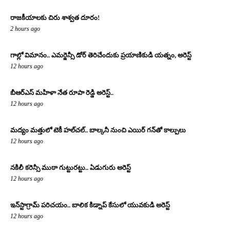
రాజకీయాలకు చిరు శాశ్వత దూరం!
2 hours ago
గాల్లో విమానం.. ఎమర్జెన్సీ డోర్ తెరిచేందుకు ప్రయాణికుడి యత్నం, అరెస్ట్
12 hours ago
బీఆర్ఎస్ మహిళా నేత రూపా రెడ్డి అరెస్ట్..
12 hours ago
మద్యం మత్తులో టెకీ హల్‌చల్.. బాల్కనీ నుంచి ఎయిర్ గన్‌తో కాల్పులు
12 hours ago
నకిలీ కరెన్సీ ముఠా గుట్టురట్టు.. ఏడుగురు అరెస్ట్
12 hours ago
ఇన్‌స్టాగ్రామ్ పరిచయం.. బాలిక కిడ్నాప్ కేసులో యువకుడి అరెస్ట్
12 hours ago