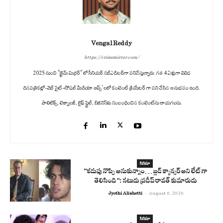
Vengal Reddy
https://crimemirror.com/
2025 నుంచి "క్రైమ్ మిర్రర్" లో సీనియర్ సబ్‌ఎడిటర్‌గా పనిచేస్తున్నారు. గత 4 ఏళ్లుగా వివిధ
దినపత్రికల్లో-వెబ్ సైట్-సోషల్ మీడియా ఆప్స్' లలో కంటెంట్ క్రియేటర్ గా పని చేసిన అనుభవం ఉంది.
పాలిటిక్స్‌, టెక్నాలజీ, లైఫ్‌ స్టైల్‌, బిజినెస్‌కు సంబంధించిన కంటెంట్‌ను రాయగలను.
సినిమా
“కడుపు నొప్పి అనుకున్నాం… బ్లడ్ క్యాన్సర్ అని లేట్ గా
తెలిసింది”: నటుడు ప్రదీప్ రావత్ కుమారుడు
Jyothi Alishetti
-
August 6, 2026
సినిమా