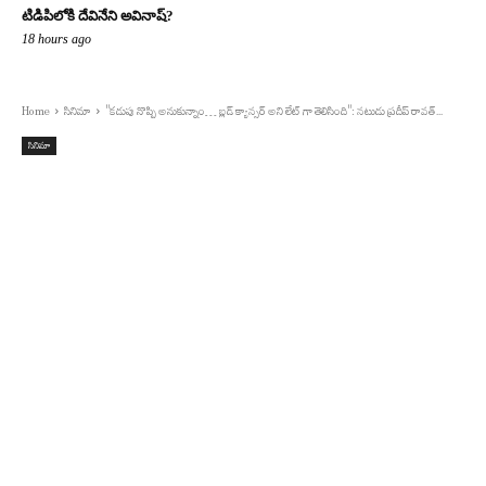
టిడిపిలోకి దేవినేని అవినాష్?
18 hours ago