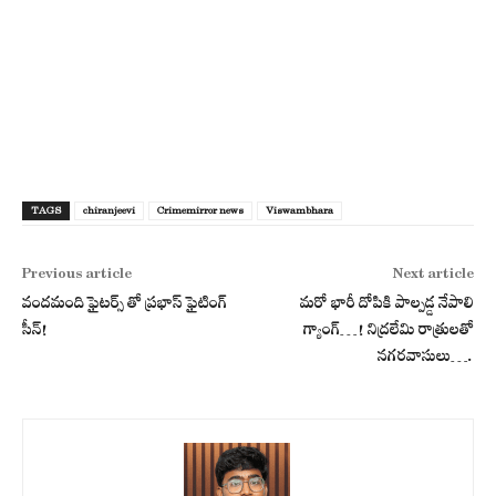
TAGS
chiranjeevi
Crimemirror news
Viswambhara
Previous article
Next article
వందమంది ఫైటర్స్ తో ప్రభాస్ ఫైటింగ్
మ‌రో భారీ దోపికి పాల్ప‌డ్డ నేపాలి
సీన్!
గ్యాంగ్‌…! నిద్ర‌లేమి రాత్రుల‌తో
న‌గ‌ర‌వాసులు….