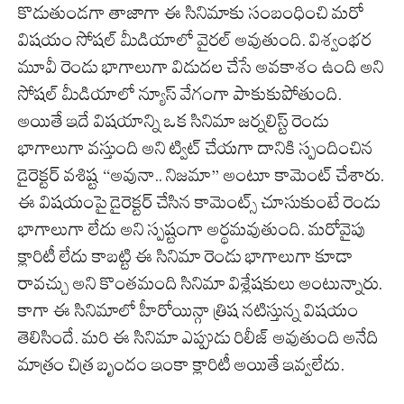
కొడుతుండగా తాజాగా ఈ సినిమాకు సంబంధించి మరో
విషయం సోషల్ మీడియాలో వైరల్ అవుతుంది. విశ్వంభర
మూవీ రెండు భాగాలుగా విడుదల చేసే అవకాశం ఉంది అని
సోషల్ మీడియాలో న్యూస్ వేగంగా పాకుకుపోతుంది.
అయితే ఇదే విషయాన్ని ఒక సినిమా జర్నలిస్ట్ రెండు
భాగాలుగా వస్తుంది అని ట్విట్ చేయగా దానికి స్పందించిన
డైరెక్టర్ వశిష్ట “అవునా.. నిజమా” అంటూ కామెంట్ చేశారు.
ఈ విషయంపై డైరెక్టర్ చేసిన కామెంట్స్ చూసుకుంటే రెండు
భాగాలుగా లేదు అని స్పష్టంగా అర్థమవుతుంది. మరోవైపు
క్లారిటీ లేదు కాబట్టి ఈ సినిమా రెండు భాగాలుగా కూడా
రావచ్చు అని కొంతమంది సినిమా విశ్లేషకులు అంటున్నారు.
కాగా ఈ సినిమాలో హీరోయిన్గా త్రిష నటిస్తున్న విషయం
తెలిసిందే. మరి ఈ సినిమా ఎప్పుడు రిలీజ్ అవుతుంది అనేది
మాత్రం చిత్ర బృందం ఇంకా క్లారిటీ అయితే ఇవ్వలేదు.