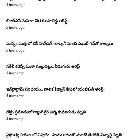
4 hours ago
బీఆర్ఎస్ మహిళా నేత రూపా రెడ్డి అరెస్ట్..
5 hours ago
మద్యం మత్తులో టెకీ హల్‌చల్.. బాల్కనీ నుంచి ఎయిర్ గన్‌తో కాల్పులు
5 hours ago
నకిలీ కరెన్సీ ముఠా గుట్టురట్టు.. ఏడుగురు అరెస్ట్
5 hours ago
ఇన్‌స్టాగ్రామ్ పరిచయం.. బాలిక కిడ్నాప్ కేసులో యువకుడి అరెస్ట్
5 hours ago
రోడ్డు ప్రమాదంలో గ్యాంగ్‌స్టర్ చిన్న కుమారుడు మృతి
5 hours ago
ప్రభుత్వ పాఠశాలలో విషాదం.. పాము కాటుతో మూడో తరగతి విద్యార్థి మృతి