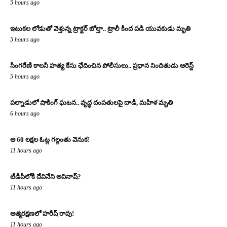
5 hours ago
ఇటుకల లోడుతో వెళ్తున్న ట్రాక్టర్ బోల్తా.. ట్రాలీ కింద పడి యువకుడు మృతి
5 hours ago
సింగరేణి కాలనీ హత్య కేసు ఛేదించిన పోలీసులు.. ప్రధాన నిందితుడు అరెస్ట్
5 hours ago
పల్నాడులో షాకింగ్ ఘటన.. వృద్ధ దంపతులపై దాడి, మహిళ మృతి
6 hours ago
ఆ 60 లక్షల ఓట్ల గల్లంతు వెనుక!
11 hours ago
టిడిపిలోకి దేవినేని అవినాష్?
11 hours ago
ఆత్మరక్షణలో హరీష్ రావు!
11 hours ago