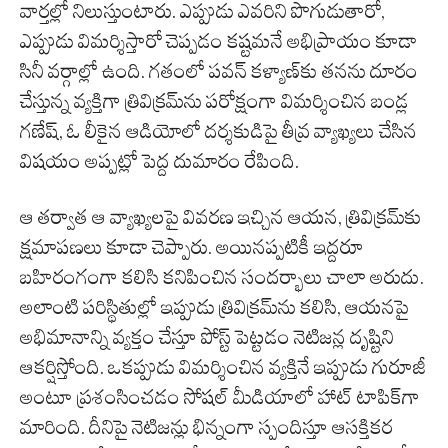
వార్తల్లో నిలుస్తుంటారు. ఎప్పుడు ఎవరిని పొగుడుతారో,
ఎప్పుడు విమర్శిస్తారో చెప్పడం కష్టమనే అభిప్రాయం కూడా
సినీ వర్గాల్లో ఉంది. గతంలో పవన్ కళ్యాణ్‌కు తనను దూరం
చేస్తున్న వ్యక్తిగా త్రివిక్రమ్‌ను పరోక్షంగా విమర్శించిన బండ్ల
గణేష్, ఓ లీకైన ఆడియోలో దర్శకుడిపై తీవ్ర వ్యాఖ్యలు చేసిన
విషయం అప్పట్లో పెద్ద దుమారం రేపింది.
ఆ తర్వాత ఆ వ్యాఖ్యలపై వివరణ ఇచ్చిన ఆయన, త్రివిక్రమ్‌కు
క్షమాపణలు కూడా చెప్పారు. అయినప్పటికీ ఇద్దరూ
బహిరంగంగా కలిసి కనిపించిన సందర్భాలు చాలా అరుదు.
అలాంటి పరిస్థితుల్లో ఇప్పుడు త్రివిక్రమ్‌ను కలిసి, ఆయనపై
అభిమానాన్ని వ్యక్తం చేస్తూ పోస్ట్ పెట్టడం నెటిజన్ల దృష్టిని
ఆకర్షిస్తోంది. ఒకప్పుడు విమర్శించిన వ్యక్తినే ఇప్పుడు గురూజీ
అంటూ ప్రశంసించడం సోషల్ మీడియాలో హాట్ టాపిక్‌గా
మారింది. దీనిపై నెటిజన్లు భిన్నంగా స్పందిస్తూ ఆసక్తికర