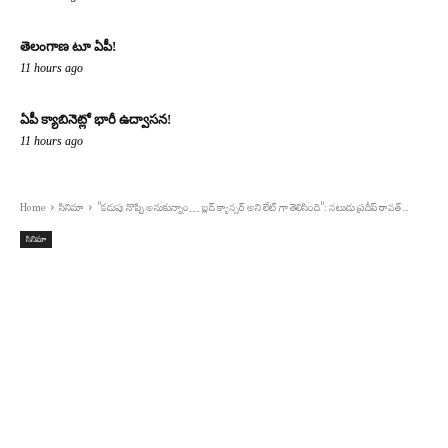
తెలంగాణ టూ ఏపీ!
11 hours ago
ఏపీ క్యాబినెట్లో భారీ ఉద్వాసన!
11 hours ago