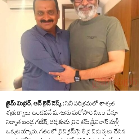
క్రైమ్ మిర్రర్, ఆన్ లైన్ డెస్క్ :
సినీ పరిశ్రమలో శాశ్వత
శత్రుత్వాలు ఉండవనే మాటను మరోసారి నిజం చేస్తూ
నిర్మాత బండ్ల గణేష్, దర్శకుడు త్రివిక్రమ్ శ్రీనివాస్ మళ్లీ
ఒక్కటయ్యారు. గతంలో త్రివిక్రమ్‌పై తీవ్ర విమర్శలు చేసిన