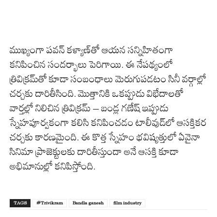
ముఖ్యంగా పవన్ కళ్యాణ్‌తో ఆయన సన్నిహితంగా
కనిపించిన సందర్భాలు పెరిగాయి. ఈ నేపథ్యంలో
త్రివిక్రమ్‌తో కూడా సంబంధాలు మెరుగుపడటం సినీ వర్గాల్లో
చర్చకు దారితీసింది. మొత్తానికి ఒకప్పుడు విభేదాలతో
వార్తల్లో నిలిచిన త్రివిక్రమ్ – బండ్ల గణేష్ ఇప్పుడు
స్నేహపూర్వకంగా కలిసి కనిపించడం టాలీవుడ్‌లో ఆసక్తికర
చర్చకు కారణమైంది. ఈ కొత్త స్నేహం భవిష్యత్తులో ఏవైనా
సినిమా ప్రాజెక్టులకు దారితీస్తుందా అనే ఆసక్తి కూడా
అభిమానుల్లో కనిపిస్తోంది.
TAGS
#Trivikram
Bandla ganesh
film industry