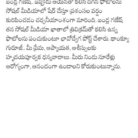
బండ్ల గణేష్.. ఇప్పుడు ఆయనతో కలిసి దిగిన ఫొటోలను
సోషల్ మీడియాలో షేర్ చేస్తూ ప్రశంసల వర్షం
కురిపించడం చర్చనీయాంశంగా మారింది. బండ్ల గణేష్
తన సోషల్ మీడియా ఖాతాలో త్రివిక్రమ్‌తో కలిసి ఉన్న
ఫొటోలను పంచుకుంటూ భావోద్వేగ పోస్ట్ చేశారు. థాంక్యూ
గురూజీ.. మీ ప్రేమ, ఆప్యాయత, ఆశీస్సులకు
హృదయపూర్వక ధన్యవాదాలు. మీరు నిండు నూరేళ్లు
ఆరోగ్యంగా, ఆనందంగా ఉండాలని కోరుకుంటున్నాను.