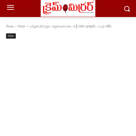
Home
సినిమా
ఒకప్పుడు విమర్శలు.. ఇప్పుడు ప్రశంసలు.. మళ్లీ కలిసిన త్రివిక్రమ్ - బండ్ల గణేష్!
సినిమా