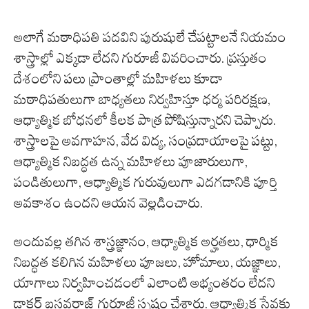
అలాగే మఠాధిపతి పదవిని పురుషులే చేపట్టాలనే నియమం
శాస్త్రాల్లో ఎక్కడా లేదని గురూజీ వివరించారు. ప్రస్తుతం
దేశంలోని పలు ప్రాంతాల్లో మహిళలు కూడా
మఠాధిపతులుగా బాధ్యతలు నిర్వహిస్తూ ధర్మ పరిరక్షణ,
ఆధ్యాత్మిక బోధనలో కీలక పాత్ర పోషిస్తున్నారని చెప్పారు.
శాస్త్రాలపై అవగాహన, వేద విద్య, సంప్రదాయాలపై పట్టు,
ఆధ్యాత్మిక నిబద్ధత ఉన్న మహిళలు పూజారులుగా,
పండితులుగా, ఆధ్యాత్మిక గురువులుగా ఎదగడానికి పూర్తి
అవకాశం ఉందని ఆయన వెల్లడించారు.
అందువల్ల తగిన శాస్త్రజ్ఞానం, ఆధ్యాత్మిక అర్హతలు, ధార్మిక
నిబద్ధత కలిగిన మహిళలు పూజలు, హోమాలు, యజ్ఞాలు,
యాగాలు నిర్వహించడంలో ఎలాంటి అభ్యంతరం లేదని
డాక్టర్ బసవరాజ్ గురూజీ స్పష్టం చేశారు. ఆధ్యాత్మిక సేవకు