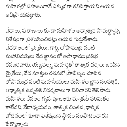
మహిళల్లో సహజంగానే ఎక్కువగా కనిపిస్తాయని ఆయన
అభిప్రాయపడ్డారు.
వేదాలు, పురాణాలు కూడా మహిళల ఆధ్యాత్మిక సామర్థ్యాన్ని
విశేషంగా ప్రశంసించినట్లు ఆయన గుర్తుచేశారు.
వేదకాలంలో మైత్రేయి, గార్గి, లోపాముద్ర వంటి
మహావిదుషీలు వేద జ్ఞానంలో అసాధారణ ప్రతిభ
కనబరిచారు. యజ్ఞవల్క్య మహర్షితో తాత్విక చర్చలు జరిపిన
మైత్రేయి, వేద సూక్తుల రచనలో ప్రావీణ్యం చూపిన
లోపాముద్ర వంటి మహనీయులు మహిళల జ్ఞాన సంపత్తికి,
ఆధ్యాత్మిక ఉన్నతికి నిదర్శనాలుగా నిలిచారని తెలిపారు.
మహిళలు కేవలం గృహపూజలకు మాత్రమే పరిమితం
కాలేదని, వేదాధ్యయనం, తాత్విక చింతన, ధార్మిక
బోధనలలో కూడా విశేషమైన స్థానం సంపాదించారని
పేర్కొన్నారు.