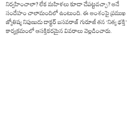
నిర్వహించాలా? లేక మహిళలు కూడా చేపట్టవచ్చా? అనే
సందేహం చాలామందిలో ఉంటుంది. ఈ అంశంపై ప్రముఖ
జ్యోతిష్య నిపుణుడు డాక్టర్ బసవరాజ్ గురూజీ తన ‘నిత్య భక్తి’
కార్యక్రమంలో ఆసక్తికరమైన వివరాలు వెల్లడించారు.