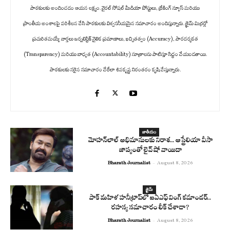
పాఠకులకు అందించడం ఆయన లక్ష్యం. వైరల్ సోషల్ మీడియా పోస్టులు, బ్రేకింగ్ న్యూస్ మరియు
ప్రాంతీయ అంశాలపై పరిశీలన చేసి పాఠకులకు విశ్వసనీయమైన సమాచారం అందిస్తున్నారు. క్రైమ్ మిర్రర్లో
ప్రచురితమయ్యే వార్తలు జర్నలిస్టిక్ నైతిక ప్రమాణాలు, ఖచ్చితత్వం (Accuracy), పారదర్శకత
(Transparency) మరియు బాధ్యత (Accountability) సూత్రాలను పాటిస్తూ సిద్ధం చేయబడతాయి.
పాఠకులకు సరైన సమాచారం చేరేలా శివకృష్ణ నిరంతరం కృషి చేస్తున్నారు.
జాతీయం
మోహన్‌లాల్ అభిమానులకు నిరాశ.. ఆస్ట్రేలియా వీసా
జాప్యంతో లైవ్ షో వాయిదా
Bharath Journalist
-
August 8, 2026
క్రైమ్
పాక్ మహిళ హనీట్రాప్‌లో ఐఏఎఫ్ వింగ్ కమాండర్..
రహస్య సమాచారం లీక్ చేశాడా?
Bharath Journalist
-
August 8, 2026