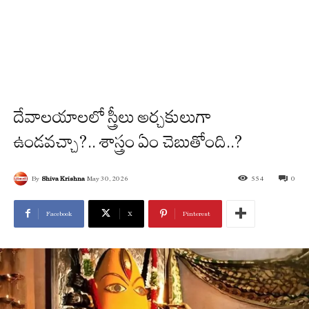
దేవాలయాలలో స్త్రీలు అర్చకులుగా
ఉండవచ్చా?.. శాస్త్రం ఏం చెబుతోంది..?
By
Shiva Krishna
May 30, 2026
554
0
Facebook
X
Pinterest