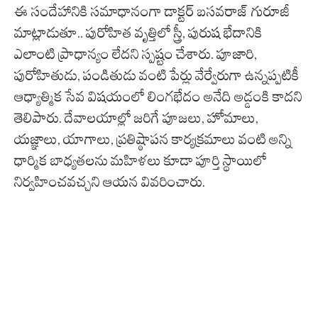
ఈ సందేహానికి సమాధానంగా డాక్టర్ బసవరాజ్ గురూజీ
మాట్లాడుతూ.. పురోహిత వృత్తిలో స్త్రీ, పురుష భేదానికి
ఎలాంటి ప్రాధాన్యం లేదని స్పష్టం చేశారు. పూజారి,
పురోహితుడు, పండితుడు వంటి పేర్లు వేర్వేరుగా ఉన్నప్పటికీ
ఆధ్యాత్మిక సేవ విషయంలో లింగభేదం అనేది అడ్డంకి కాదని
తెలిపారు. దేవాలయాల్లో జరిగే పూజలు, హోమాలు,
యజ్ఞాలు, యాగాలు, ప్రతిష్ఠాపన కార్యక్రమాలు వంటి అన్ని
ధార్మిక బాధ్యతలను మహిళలు కూడా పూర్తి స్థాయిలో
నిర్వహించవచ్చని ఆయన వివరించారు.