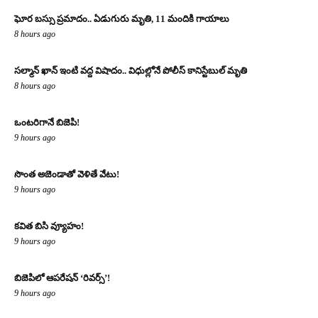
ఘోర బస్సు ప్రమాదం.. ఏడుగురు మృతి, 11 మందికి గాయాలు
8 hours ago
సల్మాన్ ఖాన్ ఇంటి వద్ద విషాదం.. విధుల్లోనే పోలీస్ కానిస్టేబుల్ మృతి
8 hours ago
ఒంటరిగానే బిజెపి!
9 hours ago
సొంత అజెండాతో వెళితే వేటు!
9 hours ago
కవిత బిసి వ్యూహం!
9 hours ago
బిజెపిలో ఆపరేషన్ ‘రివర్స్’!
9 hours ago