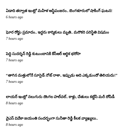
ఏడాది తర్వాత ఇంట్లో మహిళ అస్థిపంజరం.. బెంగళూరులో షాకింగ్ ఘటన!
6 hours ago
ఘోర రోడ్డు ప్రమాదం.. ఇద్దరు కార్మికులు మృతి.. మరొకరి పరిస్థితి విషమం
7 hours ago
పెద్ది సుదర్శన్ రెడ్డి కుటుంబానికి కేసీఆర్ ఆర్థిక భరోసా
7 hours ago
“తాగిన మత్తులోనే సూసైడ్ నోట్ రాశా.. ఇప్పుడు అది ఎక్కడుందో తెలియదు!”
7 hours ago
లాయర్ ఇంట్లో నలుగురు దొంగల హల్‌చల్.. కాళ్లు, చేతులు కట్టేసి మరీ దోపిడీ
8 hours ago
వైఎస్ వివేకా జయంతి సందర్భంగా సునీతా రెడ్డి కీలక వ్యాఖ్యలు..
8 hours ago