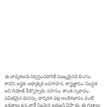
ఈ బాధ్యతలను నిర్వర్తించడానికి ముఖ్యమైనది లింగం
కాదని, అర్హత, ఆధ్యాత్మిక అవగాహన, శాస్త్రజ్ఞానం, నిబద్ధత
అని గురూజీ పేర్కొన్నారు. సహనం, శాంత స్వభావం,
పవిత్రమైన మనస్సు, ధార్మికత పట్ల అంకితభావం వంటి
లక్షణాలు ఉన్నవారే నిజమైన అర్హులని చెప్పారు. ఈ గుణాలు