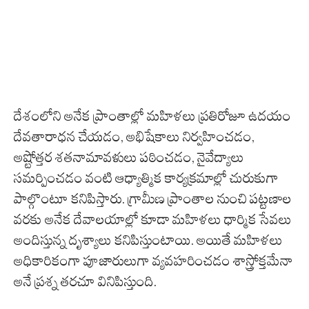
దేశంలోని అనేక ప్రాంతాల్లో మహిళలు ప్రతిరోజూ ఉదయం
దేవతారాధన చేయడం, అభిషేకాలు నిర్వహించడం,
అష్టోత్తర శతనామావళులు పఠించడం, నైవేద్యాలు
సమర్పించడం వంటి ఆధ్యాత్మిక కార్యక్రమాల్లో చురుకుగా
పాల్గొంటూ కనిపిస్తారు. గ్రామీణ ప్రాంతాల నుంచి పట్టణాల
వరకు అనేక దేవాలయాల్లో కూడా మహిళలు ధార్మిక సేవలు
అందిస్తున్న దృశ్యాలు కనిపిస్తుంటాయి. అయితే మహిళలు
అధికారికంగా పూజారులుగా వ్యవహరించడం శాస్త్రోక్తమేనా
అనే ప్రశ్న తరచూ వినిపిస్తుంది.