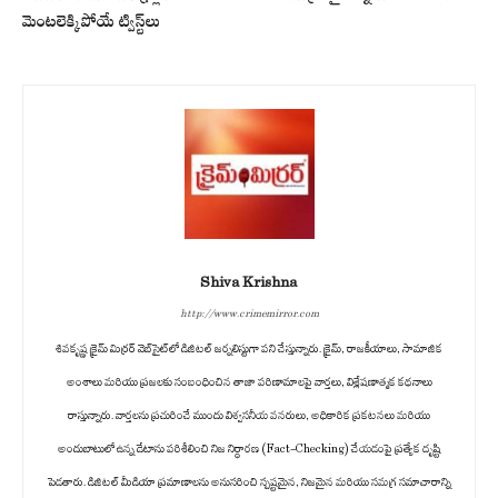
మెంటలెక్కిపోయే ట్విస్ట్‌లు
Shiva Krishna
http://www.crimemirror.com
శివకృష్ణ క్రైమ్ మిర్రర్ వెబ్‌సైట్‌లో డిజిటల్ జర్నలిస్టుగా పని చేస్తున్నారు. క్రైమ్, రాజకీయాలు, సామాజిక
అంశాలు మరియు ప్రజలకు సంబంధించిన తాజా పరిణామాలపై వార్తలు, విశ్లేషణాత్మక కథనాలు
రాస్తున్నారు. వార్తలను ప్రచురించే ముందు విశ్వసనీయ వనరులు, అధికారిక ప్రకటనలు మరియు
అందుబాటులో ఉన్న డేటాను పరిశీలించి నిజ నిర్ధారణ (Fact-Checking) చేయడంపై ప్రత్యేక దృష్టి
పెడతారు. డిజిటల్ మీడియా ప్రమాణాలను అనుసరించి స్పష్టమైన, నిజమైన మరియు సమగ్ర సమాచారాన్ని