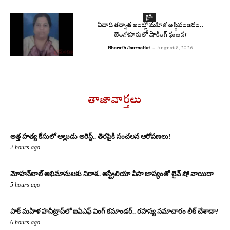
క్రైమ్
ఏడాది తర్వాత ఇంట్లో మహిళ అస్థిపంజరం..
బెంగళూరులో షాకింగ్ ఘటన!
Bharath Journalist
-
August 8, 2026
తాజావార్తలు
అత్త హత్య కేసులో అల్లుడు అరెస్ట్.. తెరపైకి సంచలన ఆరోపణలు!
2 hours ago
మోహన్‌లాల్ అభిమానులకు నిరాశ.. ఆస్ట్రేలియా వీసా జాప్యంతో లైవ్ షో వాయిదా
5 hours ago
పాక్ మహిళ హనీట్రాప్‌లో ఐఏఎఫ్ వింగ్ కమాండర్.. రహస్య సమాచారం లీక్ చేశాడా?
6 hours ago