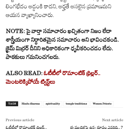
లింగభేదం అడ్డంకి కాదని, అర్హతే అసలైన ప్రమాణమని
ఆయన వ్యాఖ్యానించారు.
NOTE: పై వార్తా సమాచారం ఖచ్చితంగా నిజం లేదా
శాస్త్రీయంగా నిర్ధారితమైన సమాచారం అని భావించకండి.
క్రైమ్ మిర్రర్ దీనిని అధికారికంగా ధృవీకరించడం లేదు.
పాఠకులు గమనించగలరు.
ALSO READ:
ఓటీటీలో రొమాంటిక్ థ్రిల్లర్..
మెంటలెక్కిపోయే ట్విస్ట్‌లు
TAGS
Hindu dharma
spirituality
temple traditions
Women Priests
Previous article
Next article
ఓటీటీలో రొమాంటిక్ థ్రిల్లర్..
ఈ ముద్రికపై ఉన్న రూపం ఎవరిది..?