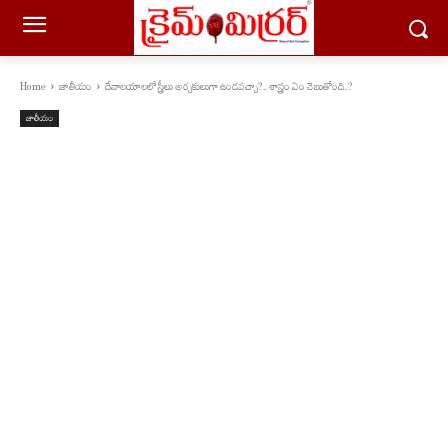
Home
జాతీయం
దేవాలయాలలో స్త్రీలు అర్చకులుగా ఉండవచ్చా?.. శాస్త్రం ఏం చెబుతోంది..?
జాతీయం