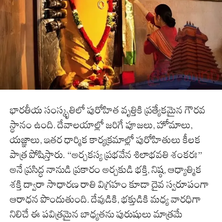
భారతీయ సంస్కృతిలో పురోహిత వృత్తికి ప్రత్యేకమైన గౌరవ
స్థానం ఉంది. దేవాలయాల్లో జరిగే పూజలు, హోమాలు,
యజ్ఞాలు, ఇతర ధార్మిక కార్యక్రమాల్లో పురోహితులు కీలక
పాత్ర పోషిస్తారు. “అర్చకస్య ప్రభవేన శిలాభవతి శంకరః”
అనే ప్రసిద్ధ నానుడి ప్రకారం అర్చకుడి భక్తి, నిష్ఠ, ఆధ్యాత్మిక
శక్తి ద్వారా సాధారణ రాతి విగ్రహం కూడా దైవ స్వరూపంగా
ఆరాధన పొందుతుంది. దేవుడికి, భక్తుడికి మధ్య వారధిగా
నిలిచే ఈ పవిత్రమైన బాధ్యతను పురుషులు మాత్రమే