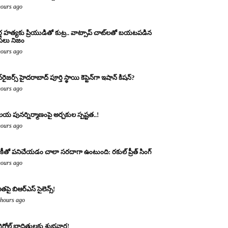
hours ago
్త హత్యకు ప్రియుడితో కుట్ర.. వాట్సాప్ చాట్‌లతో బయటపడిన
లు నిజం
hours ago
‌రైజర్స్ హైదరాబాద్ పూర్తి స్థాయి కెప్టెన్‌గా ఇషాన్ కిషన్?
hours ago
య పునర్నిర్మాణంపై అర్చకుల స్పష్టత..!
hours ago
కీతో పనిచేయడం చాలా సరదాగా ఉంటుంది: రకుల్ ప్రీత్ సింగ్
hours ago
ితపై బిఆర్ఎస్ సైలెన్స్!
 hours ago
్రిగోల్డ్ బాధితులకు శుభవార్త!