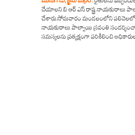
మునుగోడు, క్రైమ్ మిర్రర్:
రైతులను ఇబ్బందుల
చేయాలని బి ఆర్ ఎస్ రాష్ట్ర నాయకురాలు పాల్వా
చేశారు.సోమవారం మండలంలోని పలివెలలో ఐకేప
నాయకురాలు పాల్వాయి స్రవంతి సందర్శించ
సమస్యలను ప్రత్యక్షంగా పరిశీలించి అధికారుల