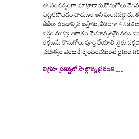
ఈ సందర్భంగా మాట్లాడారు.కొనుగోలు వేగవంత
పెట్టకపోవడం దారుణం అని మండిపడ్డారు. త
కేజీలు ఉండాల్సిన బస్తాకు, ఏకంగా 42 కేజీ
వర్షం ముప్పు ఆకాశం మేఘావృతమై వర్షం మ
తక్షణమే కొనుగోలు పూర్తి చేయాలి..రైతు పక్ష
ప్రభుత్వం వెంటనే స్పందించకుంటే రైతుల త
విగ్రహ ప్రతిష్టలో పాల్గొన్న స్రవంతి …