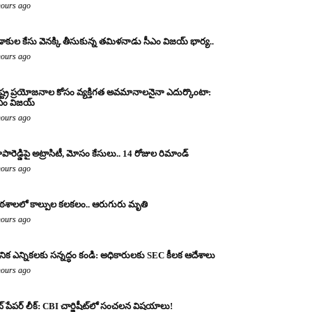
hours ago
డాకుల కేసు వెనక్కి తీసుకున్న తమిళనాడు సీఎం విజయ్ భార్య..
hours ago
ష్ట్ర ప్రయోజనాల కోసం వ్యక్తిగత అవమానాలనైనా ఎదుర్కొంటా:
ఎం విజయ్
hours ago
పారెడ్డిపై అట్రాసిటీ, మోసం కేసులు.. 14 రోజుల రిమాండ్
hours ago
ఠశాలలో కాల్పుల కలకలం.. ఆరుగురు మృతి
hours ago
థానిక ఎన్నికలకు సన్నద్ధం కండి: అధికారులకు SEC కీలక ఆదేశాలు
hours ago
ట్ పేపర్ లీక్: CBI చార్జిషీట్‌లో సంచలన విషయాలు!