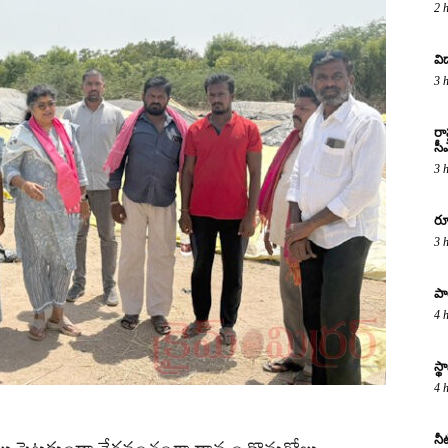
2 
వి
3 
రా
సీ
3 
రూ
3 
పా
4 
స్
4 
నీ