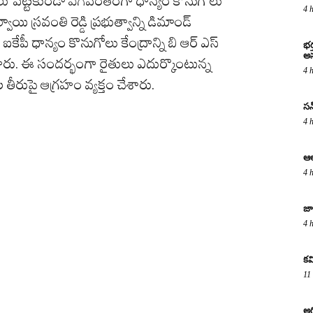
ు పెట్టకుండా వేగవంతంగా ధాన్యం కొనుగోలు
4 
యి స్రవంతి రెడ్డి ప్రభుత్వాన్ని డిమాండ్
ీ ధాన్యం కొనుగోలు కేంద్రాన్ని బి ఆర్ ఎస్
భర
అస
ారు. ఈ సందర్భంగా రైతులు ఎదుర్కొంటున్న
4 
 తీరుపై ఆగ్రహం వ్యక్తం చేశారు.
సన్
4 
ఆల
4 
జా
4 
కవ
11
అగ