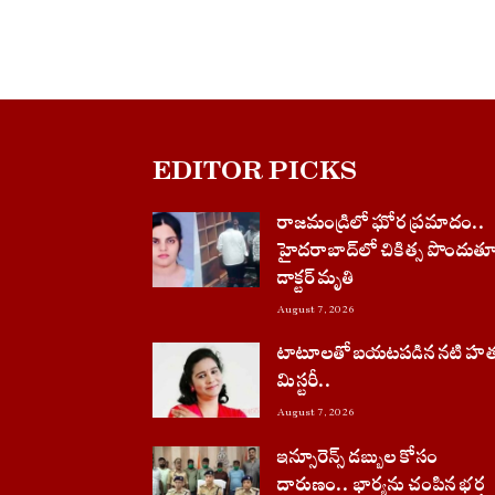
EDITOR PICKS
రాజమండ్రిలో ఘోర ప్రమాదం..
హైదరాబాద్‌లో చికిత్స పొందుత
డాక్టర్ మృతి
August 7, 2026
టాటూలతో బయటపడిన నటి హత
మిస్టరీ..
August 7, 2026
ఇన్సూరెన్స్ డబ్బుల కోసం
దారుణం.. భార్యను చంపిన భర్త