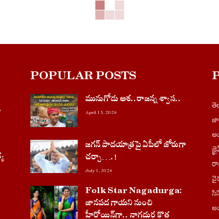
POPULAR POSTS
మునుగోడు ఆశ..రాజన్న శ్వాస..
త
ూ
April 15, 2026
జ
ఆం
జగన్ పాదయాత్రపై ఏపీలో జోరుగా
క్ర
్య
చ‌ర్చా….!
ర
July 1, 2026
వై
Folk Star Nagadurga:
సి
జానపద గాయని నుంచి
అం
హీరోయిన్‌గా.. నాగదుర్గ కొత్త