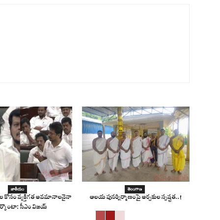
జాతీయం
తెలంగాణ
నాల కోసం వ్యక్తిగత అవమానాలనైనా
ఆలయ పునర్నిర్మాణంపై అర్చకుల స్పష్టత..!
ర్కొంటా: సీఎం విజయ్