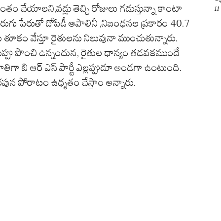
ం చేయాలని,వడ్లు తెచ్చి రోజులు గడుస్తున్నా కాంటా
11
రుగు పేరుతో దోపిడీ ఆపాలినీ ,నిబంధనల ప్రకారం 40.7
లు తూకం వేస్తూ రైతులను నిలువునా ముంచుతున్నారు.
ుప్పు పొంచి ఉన్నందున, రైతుల ధాన్యం తడవకముందే
పాతిగా బి ఆర్ ఎస్ పార్టీ ఎల్లప్పుడూ అండగా ఉంటుంది.
రపున పోరాటం ఉధృతం చేస్తాం అన్నారు.