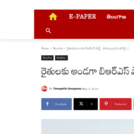
E-PAPER
తెలంగాణ
Home
తెలంగాణ
రైతులకు అండగా బిఆర్ఎస్ పార్టీ ...పాల్వాయి స్రవంతి రెడ్డి...!
తెలంగాణ
రాజకీయం
రైతులకు అండగా బిఆర్ఎస్ పా
By
Ganapathi Janagama
May 4, 2026
Facebook
X
Pinterest