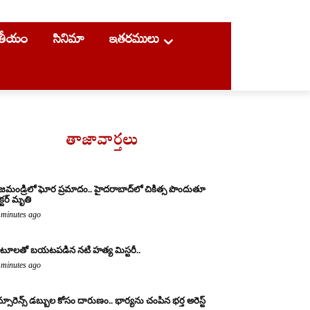
ాతీయం
సినిమా
ఇతరములు
తాజావార్తలు
జమండ్రిలో ఘోర ప్రమాదం.. హైదరాబాద్‌లో చికిత్స పొందుతూ
క్టర్ మృతి
 minutes ago
టూలతో బయటపడిన నటి హత్య మిస్టరీ..
 minutes ago
్సూరెన్స్ డబ్బుల కోసం దారుణం.. భార్యను చంపిన భర్త అరెస్ట్