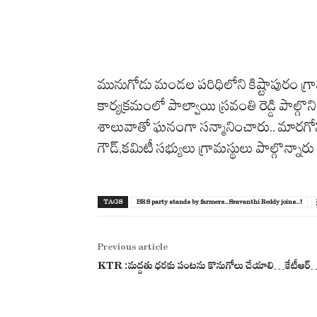
మునుగోడు మండల పరిధిలోని కిష్టాపురం గ్రామంల
కార్యక్రమంలో పాల్వాయి స్రవంతి రెడ్డి పాల్గొ
శాలువాతో ఘనంగా సన్మానించారు.. మారగోని అ
గౌడ్,కమిటీ సభ్యులు గ్రామస్థులు పాల్గొన్నారు
TAGS
BRS party stands by farmers...Sravanthi Reddy joins...!
Previous article
KTR :మద్దతు ధరకు పంటను కొనుగోలు చేయాలి…కేటీఆర్‌