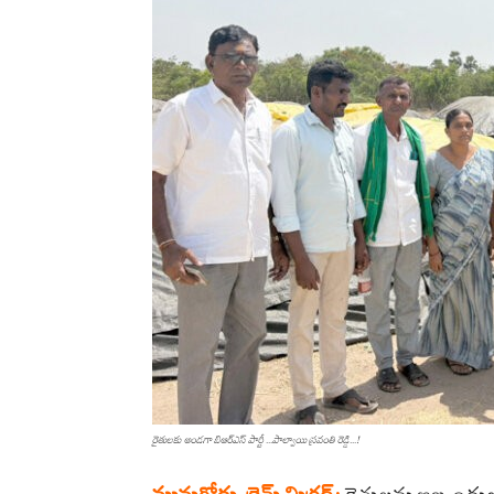
రైతులకు అండగా బిఆర్ఎస్ పార్టీ ...పాల్వాయి స్రవంతి రెడ్డి...!