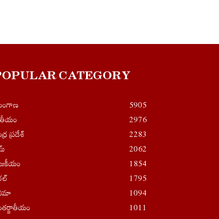
POPULAR CATEGORY
ెలంగాణ
5905
ాతీయం
2976
ధ్ర ప్రదేశ్
2283
ైమ్
2062
ాజకీయం
1854
రల్
1795
నిమా
1094
తర్జాతీయం
1011