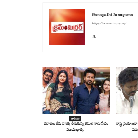
Ganapathi Janagama
https://crimemirror.com/
జాతీయం
విడాకుల కేసు వెనక్కి తీసుకున్న తమిళనాడు సీఎం
రాష్ట్ర ప్రయోజ
విజయ్ భార్య..
ఎదు