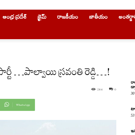
ఆంధ్ర ప్రదేశ్
క్రైమ్
రాజకీయం
జాతీయం
అంతర్జ
ర్టీ …పాల్వాయి స్రవంతి రెడ్డి…!
రా
డా
284
0
30
WhatsApp
టా
53
ఇన