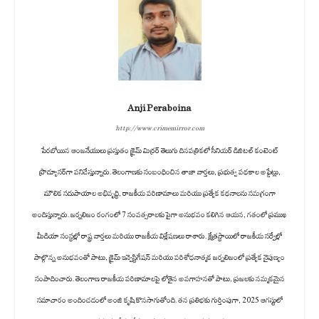
Anji Peraboina
http://www.crimemirror.com
పేరబోయిన ఆంజనేయులు ప్రస్తుతం క్రైమ్ మిర్రర్ తెలుగు దినపత్రికలో సీనియర్ డిజిటల్ కంటెంట్
ప్రొడ్యూసర్‌గా పనిచేస్తున్నారు. తెలంగాణకు సంబంధించిన తాజా వార్తలు, ప్రభుత్వ పథకాల అప్డేట్లు,
మౌలిక సదుపాయాల అభివృద్ధి, రాజకీయ పరిణామాలు మరియు ప్రత్యేక కథనాలను సమగ్రంగా
అందిస్తున్నారు. జర్నలిజం రంగంలో 7 సంవత్సరాలకు పైగా అనుభవం కలిగిన ఆయన, గతంలో ప్రముఖ
మీడియా సంస్థల్లో రాష్ట్ర వార్తలు మరియు రాజకీయ విశ్లేషణలు రాశారు. క్షేత్రస్థాయిలో రాజకీయ సర్వేల్లో
పాల్గొన్న అనుభవంతో పాటు, క్రైమ్ ఇన్వెస్టిగేషన్ మరియు పరిశోధనాత్మక జర్నలిజంలో ప్రత్యేక నైపుణ్యం
సంపాదించారు. తెలంగాణ రాజకీయ పరిణామాలపై లోతైన అవగాహనతో పాటు, ప్రజలకు నమ్మకమైన
సమాచారం అందించడంలో అంజి కృషి కొనసాగుతోంది. తన ప్రతిభకు గుర్తింపుగా, 2025 ఆగస్టులో