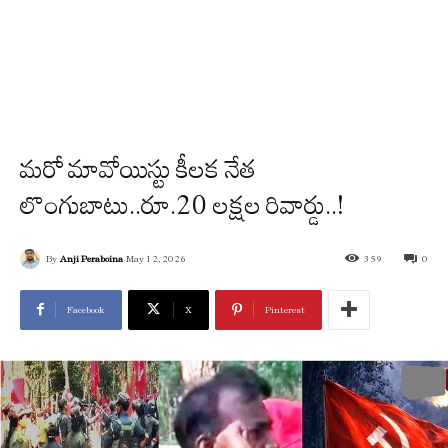
మరో మావోయిస్టు కీలక నేత
లొంగుబాటు..రూ.20 లక్షల రివార్డు..!
By
Anji Peraboina
May 12, 2026
359
0
Facebook
X
Pinterest