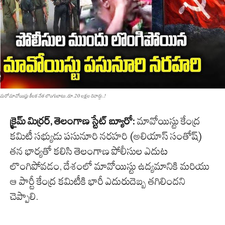
మరో మావోయిస్టు కీలక నేత లొంగుబాటు..రూ.20 లక్షల రివార్డు..!
క్రైమ్ మిర్రర్, తెలంగాణ స్టేట్ బ్యూరో:
మావోయిస్టు కేంద్ర
కమిటీ సభ్యుడు పసునూరి నరహరి (అలియాస్ సంతోష్)
తన భార్యతో కలిసి తెలంగాణ పోలీసుల ఎదుట
లొంగిపోవడం, దేశంలో మావోయిస్టు ఉద్యమానికి మరియు
ఆ పార్టీ కేంద్ర కమిటీకి భారీ ఎదురుదెబ్బ
తగిలిందని
చెప్పాలి
.