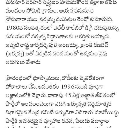
పసునూరి నరహరి స్వస్థలం హనుమకొండ జిల్లా కాజీపేట
మండలం సోమిడి గ్రామం. ఆయన పసునూరి
సోమనారాయణ, నర్సమ్మ దంపతుల రెండో కుమారుడు.
1980వ సంవత్సరంలో ఎల్‌బీ కాలేజీలో డిగ్రీ చదువుతున్న
సమయంలో నక్సల్స్ సిద్ధాంతాలకు ఆకర్షితులయ్యారు.
అప్పటి రాష్ట్ర కార్యదర్శి పులి అంజయ్య, క్రాంతి రణదేవ్
(బక్కన్న) లతో ఏర్పడిన పరిచయంతో ఉద్యమం వైపు
అడుగులు వేశారు.
ప్రారంభంలో భూస్వాములు, రౌడీలకు వ్యతిరేకంగా
పోరాటాలు చేసి, అనంతరం 1996 నుండి పూర్తిగా
అజ్ఞాతంలోకి వెళ్లారు. దాదాపు 45 ఏళ్ల అజ్ఞాత జీవితంలో
పార్టీలో అంచలంచెలుగా ఎదిగి అత్యున్నత నిర్ణయాత్మక
విభాగమైన కేంద్ర కమిటీ సభ్యుడిగా ఎదిగారు. మావోయిస్టు
పార్టీకి అవసరమైన వ్యూహాల రచన, పేలుడు పదార్థాల