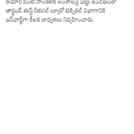
తయారీ వంటి సాంకేతిక అంశాలపై పట్టు ఉండటంతో
జార్ఖండ్ ఈస్ట్ రీజినల్ బ్యూరో టెక్నికల్ విభాగానికి
ఇన్‌ఛార్జ్‌గా కీలక బాధ్యతలు నిర్వహించారు.