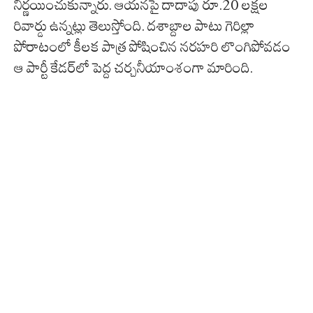
నిర్ణయించుకున్నారు. ఆయనపై దాదాపు రూ.20 లక్షల
రివార్డు ఉన్నట్లు తెలుస్తోంది. దశాబ్దాల పాటు గెరిల్లా
పోరాటంలో కీలక పాత్ర పోషించిన నరహరి లొంగిపోవడం
ఆ పార్టీ కేడర్‌లో పెద్ద చర్చనీయాంశంగా మారింది.