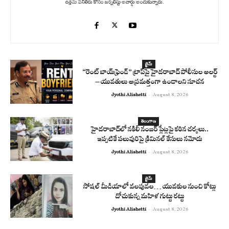
ఉత్తమ పనితీరు కోసం జర్నలిస్టు అవార్డు అందుకున్నారు.
క్రైమ్
“రెంట్ బాయ్‌ఫ్రెండ్” ట్రాప్‌పై హైదరాబాద్ పోలీసుల అలర్ట్
– యువతులు అప్రమత్తంగా ఉండాలని సూచన
Jyothi Alishetti
-
August 8, 2026
తెలంగాణ
హైదరాబాద్‌లో నకిలీ నంబర్ ప్లేట్లపై కఠిన చర్యలు..
ఇప్పటికే పలువురిపై క్రిమినల్ కేసులు నమోదు
Jyothi Alishetti
-
August 8, 2026
క్రైమ్
సోషల్ మీడియాలో వలపువల… యువకుల నుంచి కోట్లు
దోచుకున్న మహిళ గుట్టు రట్టు
Jyothi Alishetti
-
August 8, 2026