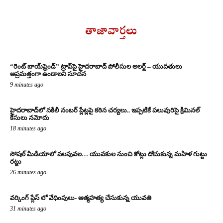
తాజావార్తలు
“రెంట్ బాయ్‌ఫ్రెండ్” ట్రాప్‌పై హైదరాబాద్ పోలీసుల అలర్ట్ – యువతులు
అప్రమత్తంగా ఉండాలని సూచన
9 minutes ago
హైదరాబాద్‌లో నకిలీ నంబర్ ప్లేట్లపై కఠిన చర్యలు.. ఇప్పటికే పలువురిపై క్రిమినల్
కేసులు నమోదు
18 minutes ago
సోషల్ మీడియాలో వలపువల… యువకుల నుంచి కోట్లు దోచుకున్న మహిళ గుట్టు
రట్టు
26 minutes ago
వర్కింగ్ ప్లేస్ లో వేధింపులు- ఆత్మహత్య చేసుకున్న యువతి
31 minutes ago