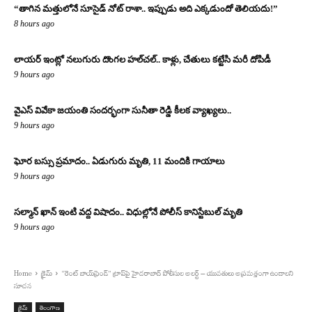
“తాగిన మత్తులోనే సూసైడ్ నోట్ రాశా.. ఇప్పుడు అది ఎక్కడుందో తెలియదు!”
8 hours ago
లాయర్ ఇంట్లో నలుగురు దొంగల హల్‌చల్.. కాళ్లు, చేతులు కట్టేసి మరీ దోపిడీ
9 hours ago
వైఎస్ వివేకా జయంతి సందర్భంగా సునీతా రెడ్డి కీలక వ్యాఖ్యలు..
9 hours ago
ఘోర బస్సు ప్రమాదం.. ఏడుగురు మృతి, 11 మందికి గాయాలు
9 hours ago
సల్మాన్ ఖాన్ ఇంటి వద్ద విషాదం.. విధుల్లోనే పోలీస్ కానిస్టేబుల్ మృతి
9 hours ago