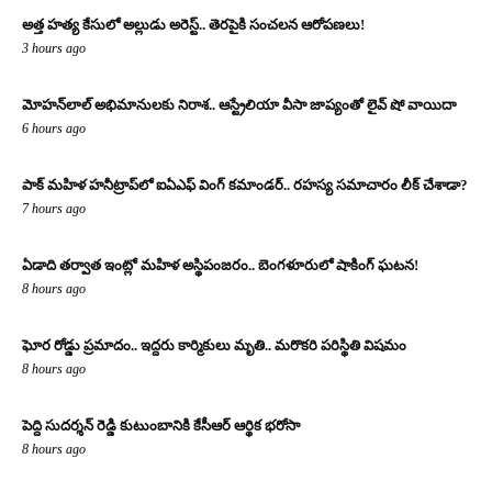
అత్త హత్య కేసులో అల్లుడు అరెస్ట్.. తెరపైకి సంచలన ఆరోపణలు!
3 hours ago
మోహన్‌లాల్ అభిమానులకు నిరాశ.. ఆస్ట్రేలియా వీసా జాప్యంతో లైవ్ షో వాయిదా
6 hours ago
పాక్ మహిళ హనీట్రాప్‌లో ఐఏఎఫ్ వింగ్ కమాండర్.. రహస్య సమాచారం లీక్ చేశాడా?
7 hours ago
ఏడాది తర్వాత ఇంట్లో మహిళ అస్థిపంజరం.. బెంగళూరులో షాకింగ్ ఘటన!
8 hours ago
ఘోర రోడ్డు ప్రమాదం.. ఇద్దరు కార్మికులు మృతి.. మరొకరి పరిస్థితి విషమం
8 hours ago
పెద్ది సుదర్శన్ రెడ్డి కుటుంబానికి కేసీఆర్ ఆర్థిక భరోసా
8 hours ago