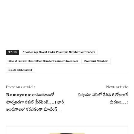
TAGS
Another key Maoist leader Pasunuri Narahari surrenders
Maoist Central Committee Member Pasunuri Narahari
Pasunuri Narahari
Rs.20 lakh reward
Previous article
Next article
Ramayana: రామ‌య‌ణంలో
విషాదం: పనిలో చేరిన 8 రోజులకే
శూర్ప‌ణ‌క‌గా ర‌కుల్ ప్రీత్‌సింగ్‌….! భారీ
మరణం…!
అంచ‌నాల‌తో శ‌ర‌వేగంగా షూటింగ్‌…