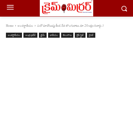
Home
అంతర్జాతీయం
మరో మావోయిస్టు కీలక నేత లొంగుబాటు..రూ.20 లక్షల రివార్డు..!
అంతర్జాతీయం
ఆంధ్ర ప్రదేశ్
క్రైమ్
జాతీయం
తెలంగాణ
లైఫ్ స్టైల్
వైరల్