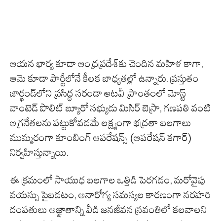
ఆయన భార్య కూడా ఆంధ్రప్రదేశ్‌కు చెందిన మహిళ కాగా,
ఆమె కూడా పార్టీలోనే కీలక బాధ్యతల్లో ఉన్నారు. ప్రస్తుతం
జార్ఖండ్‌లోని ప్రసిద్ధ సరండా అటవీ ప్రాంతంలో మోస్ట్
వాంటెడ్ పొలిట్ బ్యూరో సభ్యుడు మిసిర్ బెస్రా, గణపతి వంటి
అగ్రనేతలను పట్టుకోవడమే లక్ష్యంగా భద్రతా బలగాలు
ముమ్మరంగా కూంబింగ్ ఆపరేషన్స్ (ఆపరేషన్ కగార్)
నిర్వహిస్తున్నాయి.
ఈ క్రమంలో సాయుధ బలగాల ఒత్తిడి పెరగడం, మరోవైపు
వయస్సు పైబడటం, అనారోగ్య సమస్యల కారణంగా నరహరి
దంపతులు అజ్ఞాతాన్ని వీడి జనజీవన స్రవంతిలో కలవాలని