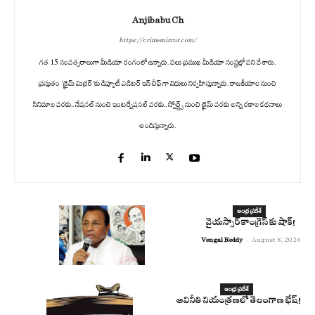
Anjibabu Ch
https://crimemirror.com/
గత 15 సంవత్సరాలుగా మీడియా రంగంలో ఉన్నారు. పలు ప్రముఖ మీడియా సంస్థల్లో పని చేశారు.
ప్రస్తుతం ‘క్రైమ్ మిర్రర్’కు డిప్యూటీ ఎడిటర్ ఇన్ చీఫ్ గా విధులు నిర్వహిస్తున్నారు. రాజకీయాల నుంచి
సినిమాల వరకు.. నేషనల్ నుంచి ఇంటర్నేషనల్ వరకు.. స్పోర్ట్స్ నుంచి క్రైమ్ వరకు అన్ని రకాల కథనాలు
అందిస్తున్నారు.
ఆంధ్ర ప్రదేశ్
వైయస్సార్ కాంగ్రెస్ కు షాక్!
Vengal Reddy
-
August 8, 2026
ఆంధ్ర ప్రదేశ్
అవినీతి నియంత్రణలో తెలంగాణ భేష్!