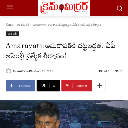
Home
ఆంధ్ర ప్రదేశ్
Amaravati: అమరావతికి చట్టబద్ధత.. ఏపీ అసెంబ్లీ ప్రత్యేక తీర్మానం!
ఆంధ్ర ప్రదేశ్
Amaravati: అమరావతికి చట్టబద్ధత.. ఏపీ
అసెంబ్లీ ప్రత్యేక తీర్మానం!
By
Anjibabu Ch
March 26, 2026
415
0
Facebook
X
Pinterest