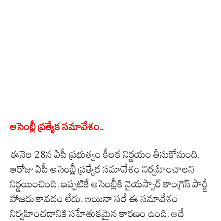
అసెంబ్లీ ప్రత్యేక సమావేశం..
ఈనెల 28న ఏపీ ప్రభుత్వం కీలక నిర్ణయం తీసుకోనుంది.
ఆరోజు ఏపీ అసెంబ్లీ ప్రత్యేక సమావేశం నిర్వహించాలని
నిర్ణయించింది. ఇప్పటికే అసెంబ్లీకి వైయస్సార్ కాంగ్రెస్ పార్టీ
హాజరు కావడం లేదు. అయినా సరే ఈ సమావేశం
నిర్వహించడానికి సహేతుకమైన కారణం ఉంది. అదే