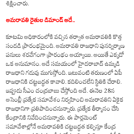
శిక్షించారు.
అమరావతి రైతుల డిమాండ్ అదే..
కూటమి అధికారంలోకి వచ్చిన తర్వాత అమరావతికి కొత్త
సందడి ప్రారంభమైంది. అమరావతి రాజధాని పునర్నిర్మాణ
పనులు శరవేగంగా ప్రారంభం అయ్యాయి. అయితే ఎక్కడో
ఒక అనుమానం. అదే సమయంలో హైదరాబాద్ ఉమ్మడి
రాజధాని గడువు ముగుస్తోంది. ఇటువంటి తరుణంలో ఏపీ
రాజధానికి చట్టబద్ధత కావాలి. కదిలించలేని స్థితికి చేరాలి.
ఇప్పుడు సీఎం చంద్రబాబు చేస్తోంది అదే. ఈనెల 28న
అసెంబ్లీ ప్రత్యేక సమావేశం నిర్వహించి అమరావతిని ఏకైక
రాజధానిగా ప్రతిపాదించనున్నారు. ప్రత్యేక తీర్మానం చేసి
కేంద్రానికి నివేదించనున్నారు. ఈ పార్లమెంట్
సమావేశాల్లోనే అమరావతికి చట్టబద్ధత కల్పిస్తూ కేంద్ర