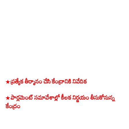
* ప్రత్యేక తీర్మానం చేసి కేంద్రానికి నివేదిక
* పార్లమెంట్ సమావేశాల్లో కీలక నిర్ణయం తీసుకోనున్న
కేంద్రం