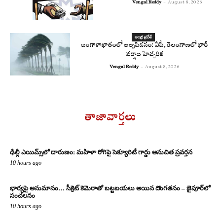
Vengal Reddy
-
August 8, 2026
ఆంధ్ర ప్రదేశ్
బంగాళాఖాతంలో అల్పపీడనం: ఏపీ, తెలంగాణలో భారీ
వర్షాల హెచ్చరిక
Vengal Reddy
-
August 8, 2026
తాజావార్తలు
ఢిల్లీ ఎయిమ్స్‌లో దారుణం: మహిళా రోగిపై సెక్యూరిటీ గార్డు అనుచిత ప్రవర్తన
10 hours ago
భార్యపై అనుమానం… సీక్రెట్ కెమెరాతో బట్టబయలు అయిన దొంగతనం – జైపూర్‌లో
సంచలనం
10 hours ago