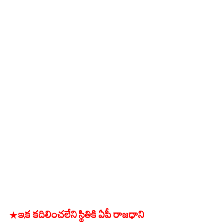
* ఇక కదిలించలేని స్థితికి ఏపీ రాజధాని