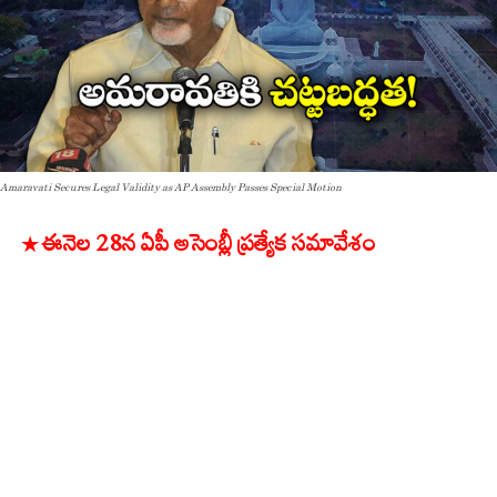
Amaravati Secures Legal Validity as AP Assembly Passes Special Motion
* ఈనెల 28న ఏపీ అసెంబ్లీ ప్రత్యేక సమావేశం