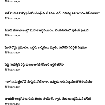
16 hours ago
పాక్ మహిళ హనీట్రాప్‌లో ఐఏఎఫ్ వింగ్ కమాండర్.. రహస్య సమాచారం లీక్ చేశాడా?
17 hours ago
ఏడాది తర్వాత ఇంట్లో మహిళ అస్థిపంజరం.. బెంగళూరులో షాకింగ్ ఘటన!
18 hours ago
ఘోర రోడ్డు ప్రమాదం.. ఇద్దరు కార్మికులు మృతి.. మరొకరి పరిస్థితి విషమం
18 hours ago
పెద్ది సుదర్శన్ రెడ్డి కుటుంబానికి కేసీఆర్ ఆర్థిక భరోసా
18 hours ago
“తాగిన మత్తులోనే సూసైడ్ నోట్ రాశా.. ఇప్పుడు అది ఎక్కడుందో తెలియదు!”
18 hours ago
లాయర్ ఇంట్లో నలుగురు దొంగల హల్‌చల్.. కాళ్లు, చేతులు కట్టేసి మరీ దోపిడీ
19 hours ago