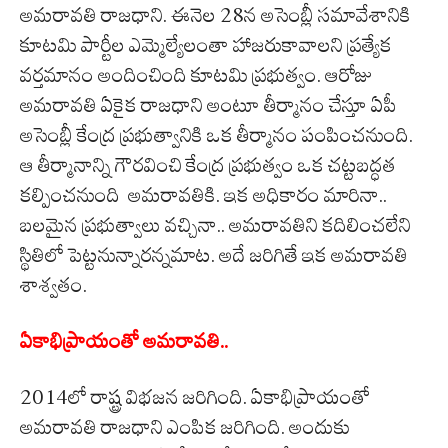
అమరావతి రాజధాని. ఈనెల 28న అసెంబ్లీ సమావేశానికి
కూటమి పార్టీల ఎమ్మెల్యేలంతా హాజరుకావాలని ప్రత్యేక
వర్తమానం అందించింది కూటమి ప్రభుత్వం. ఆరోజు
అమరావతి ఏకైక రాజధాని అంటూ తీర్మానం చేస్తూ ఏపీ
అసెంబ్లీ కేంద్ర ప్రభుత్వానికి ఒక తీర్మానం పంపించనుంది.
ఆ తీర్మానాన్ని గౌరవించి కేంద్ర ప్రభుత్వం ఒక చట్టబద్ధత
కల్పించనుంది అమరావతికి. ఇక అధికారం మారినా..
బలమైన ప్రభుత్వాలు వచ్చినా.. అమరావతిని కదిలించలేని
స్థితిలో పెట్టనున్నారన్నమాట. అదే జరిగితే ఇక అమరావతి
శాశ్వతం.
ఏకాభిప్రాయంతో అమరావతి..
2014లో రాష్ట్ర విభజన జరిగింది. ఏకాభిప్రాయంతో
అమరావతి రాజధాని ఎంపిక జరిగింది. అందుకు