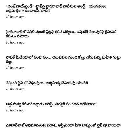
“రెంట్ బాయ్‌ఫ్రెండ్” ట్రాప్‌పై హైదరాబాద్ పోలీసుల అలర్ట్ – యువతులు
అప్రమత్తంగా ఉండాలని సూచన
10 hours ago
హైదరాబాద్‌లో నకిలీ నంబర్ ప్లేట్లపై కఠిన చర్యలు.. ఇప్పటికే పలువురిపై క్రిమినల్
కేసులు నమోదు
10 hours ago
సోషల్ మీడియాలో వలపువల… యువకుల నుంచి కోట్లు దోచుకున్న మహిళ గుట్టు
రట్టు
10 hours ago
వర్కింగ్ ప్లేస్ లో వేధింపులు- ఆత్మహత్య చేసుకున్న యువతి
10 hours ago
అత్త హత్య కేసులో అల్లుడు అరెస్ట్.. తెరపైకి సంచలన ఆరోపణలు!
13 hours ago
మోహన్‌లాల్ అభిమానులకు నిరాశ.. ఆస్ట్రేలియా వీసా జాప్యంతో లైవ్ షో వాయిదా