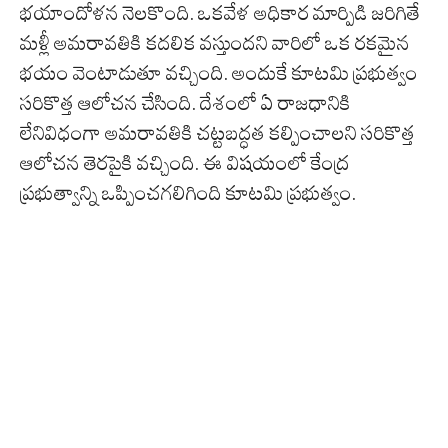
భయాందోళన నెలకొంది. ఒకవేళ అధికార మార్పిడి జరిగితే
మళ్లీ అమరావతికి కదలిక వస్తుందని వారిలో ఒక రకమైన
భయం వెంటాడుతూ వచ్చింది. అందుకే కూటమి ప్రభుత్వం
సరికొత్త ఆలోచన చేసింది. దేశంలో ఏ రాజధానికి
లేనివిధంగా అమరావతికి చట్టబద్ధత కల్పించాలని సరికొత్త
ఆలోచన తెరపైకి వచ్చింది. ఈ విషయంలో కేంద్ర
ప్రభుత్వాన్ని ఒప్పించగలిగింది కూటమి ప్రభుత్వం.