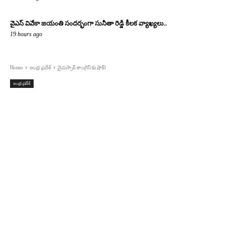
వైఎస్ వివేకా జయంతి సందర్భంగా సునీతా రెడ్డి కీలక వ్యాఖ్యలు..
19 hours ago