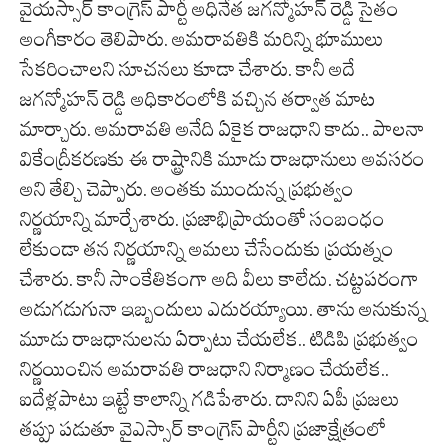
వైయస్సార్ కాంగ్రెస్ పార్టీ అధినేత జగన్మోహన్ రెడ్డి సైతం
అంగీకారం తెలిపారు. అమరావతికి మరిన్ని భూములు
సేకరించాలని సూచనలు కూడా చేశారు. కానీ అదే
జగన్మోహన్ రెడ్డి అధికారంలోకి వచ్చిన తర్వాత మాట
మార్చారు. అమరావతి అనేది ఏకైక రాజధాని కాదు.. పాలనా
వికేంద్రీకరణకు ఈ రాష్ట్రానికి మూడు రాజధానులు అవసరం
అని తేల్చి చెప్పారు. అంతకు ముందున్న ప్రభుత్వం
నిర్ణయాన్ని మార్చేశారు. ప్రజాభిప్రాయంతో సంబంధం
లేకుండా తన నిర్ణయాన్ని అమలు చేసేందుకు ప్రయత్నం
చేశారు. కానీ సాంకేతికంగా అది వీలు కాలేదు. చట్టపరంగా
అడుగడుగునా ఇబ్బందులు ఎదురయ్యాయి. తాను అనుకున్న
మూడు రాజధానులను ఏర్పాటు చేయలేక.. టిడిపి ప్రభుత్వం
నిర్ణయించిన అమరావతి రాజధాని నిర్మాణం చేయలేక..
ఐదేళ్లపాటు ఇట్టే కాలాన్ని గడిపేశారు. దానిని ఏపీ ప్రజలు
తప్పు పడుతూ వైఎస్సార్ కాంగ్రెస్ పార్టీని ప్రజాక్షేత్రంలో