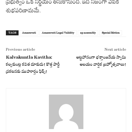
ప్రభుత్వం ఒక నిర్ణయం తీసుకోనుంది. ఇది నిజంగా ఏపీకి
శుభపరిణామమే.
TAGS
Amaravati
Amaravati Legal Validity
ap assembly
Special Motion
Previous article
Next article
Kalvakuntla Kavitha:
అట్టహాసంగా భక్తాంజనేయ స్వామి
కల్వకుంట్ల కవిత దూకుడు! కొత్త పార్టీ
ఆలయం వార్షిక బ్రహ్మోత్సవాలు!
ప్రకటనకు ముహూర్తం ఫిక్స్!