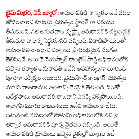
క్రైమ్ మిర్రర్, ఏపీ బ్యూరో:
అమరావతికి శాశ్వతం అనే పదం
జోడించాలని కూటమి ప్రభుత్వం స్ట్రాంగ్ గా నిర్ణయం
తీసుకుంది. గత అనుభవాల దృష్ట్యా అమరావతికి చట్టబద్ధత
తీసుకురావాలన్న నిర్ణయానికి వచ్చింది. ఏకాభిప్రాయంతో
అమరావతి రాజధాని నిర్మాణం ప్రారంభమైన సంగతి
తెలిసిందే. అయితే వైయస్సార్ కాంగ్రెస్ పార్టీ అధికారంలోకి
వచ్చిన తర్వాత అమరావతి అనేది అపహాస్యంగా మారింది.
పూర్తిగా నిర్వీర్యం అయింది. వైయస్సార్ కాంగ్రెస్ ప్రభుత్వం
మూడు రాజధానుల అంశాన్ని తెరపైకి తెచ్చింది. దీంతో
ఐదేళ్లపాటు అమరావతి రాజధాని వెనక్కి వెళ్ళిపోయింది.
అలాగని మూడు రాజధానులు అనేవి అమలు కాలేదు.
ఇటువంటి తరుణంలో కూటమి అధికారంలోకి వచ్చిన
తర్వాత అమరావతికి పూర్వ వైభవం వచ్చింది. అయితే
అమరావతికి భూములు ఇచ్చిన రైతుల్లో మాత్రం అదే