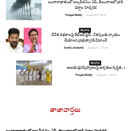
బంగాళాఖాతంలో అల్పపీడనం: ఏపీ, తెలంగాణలో భారీ
వర్షాల హెచ్చరిక
Vengal Reddy
-
August 8, 2026
తెలంగాణ
చేనేత పథకాలపై కేటీఆర్ ఫైర్.. నేతన్నలకు న్యాయం
చేయాలని ప్రభుత్వానికి డిమాండ్
Jyothi Alishetti
-
August 7, 2026
తెలంగాణ
ఆలయ పునర్నిర్మాణంపై అర్చకుల స్పష్టత..!
Vengal Reddy
-
August 7, 2026
తాజావార్తలు
బంగాళాఖాతంలో అల్పపీడనం: ఏపీ, తెలంగాణలో భారీ వర్షాల హెచ్చరిక