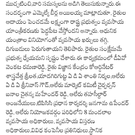
ముచ్చటించి,వారి సమస్యలను అడిగి తెలుసుకున్నారు.ఈ
సందర్భంగా ఎమ్మెల్యే బీర్ల అయిలయ్య మాట్లాడుతూ, రైతుల
ఆదాయం పెంచడమే లక్ష్యంగా రాష్ట్ర ప్రభుత్వం వ్యవసాయ
యాంత్రీకరణకు పెద్దపీట వేస్తోందని అన్నారు. ఆధునిక
యంత్రాల వినియోగంతో వ్యవసాయ ఖర్చులు తగ్గి,
దిగుబడులు పెరుగుతాయని తెలిపారు. రైతుల సంక్షేమమే
ప్రభుత్వ ధ్యేయమని స్పష్టం చేశారు.ఈ కార్యక్రమంలో డీఏవో
వెంకట రమణారెడ్డి, రైతు విజ్ఞాన కేంద్రం కోఆర్డినేటర్
శాస్త్రవేత్త శ్రీలత,యాదగిరిగుట్ట ఏ డి ఏ శాంతి నిర్మల,ఆలేరు
ఏ డి ఏ శ్రీనివాస్ గౌడ్,ఆలేరు మార్కెట్ కమిటీ చైర్పర్సన్
ఐనాల చైతన్య మహేందర్ రెడ్డి, ఆలేరు తహసీల్దార్
ఆంజనేయులు,టిపిసిసి ప్రధాన కార్యదర్శి జనగామ ఉపేందర్
రెడ్డి, ఆలేరు నియోజకవర్గం పరిధిలోని 8 మండలాల
వ్యవసాయ అధికారులు, వ్యవసాయ విస్తరణ
అధికారులు,వివిధ కంపెనీల ప్రతినిధులు,స్థానిక