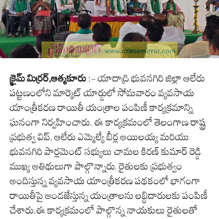
క్రైమ్ మిర్రర్,ఆత్మకూరు
:- యాదాద్రి భువనగిరి జిల్లా ఆలేరు
పట్టణంలోని మార్కెట్ యార్డులో సోమవారం వ్యవసాయ
యాంత్రీకరణ రాయితీ యంత్రాల పంపిణీ కార్యక్రమాన్ని
ఘనంగా నిర్వహించారు. ఈ కార్యక్రమంలో తెలంగాణ రాష్ట్ర
ప్రభుత్వ విప్, ఆలేరు ఎమ్మెల్యే బీర్ల అయిలయ్య మరియు
భువనగిరి పార్లమెంట్ సభ్యులు చామల కిరణ్ కుమార్ రెడ్డి
ముఖ్య అతిథులుగా పాల్గొన్నారు. రైతులకు ప్రభుత్వం
అందిస్తున్న వ్యవసాయ యాంత్రీకరణ పథకంలో భాగంగా
రాయితీపై అందజేస్తున్న యంత్రాలను లబ్ధిదారులకు పంపిణీ
చేశారు.ఈ కార్యక్రమంలో పాల్గొన్న నాయకులు రైతులతో