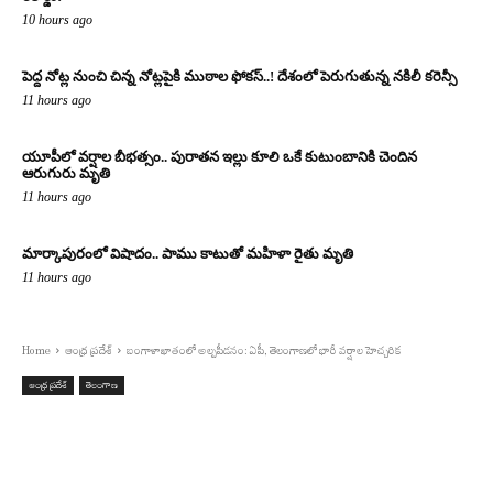
10 hours ago
పెద్ద నోట్ల నుంచి చిన్న నోట్లపైకి ముఠాల ఫోకస్..! దేశంలో పెరుగుతున్న నకిలీ కరెన్సీ
11 hours ago
యూపీలో వర్షాల బీభత్సం.. పురాతన ఇల్లు కూలి ఒకే కుటుంబానికి చెందిన
ఆరుగురు మృతి
11 hours ago
మార్కాపురంలో విషాదం.. పాము కాటుతో మహిళా రైతు మృతి
11 hours ago