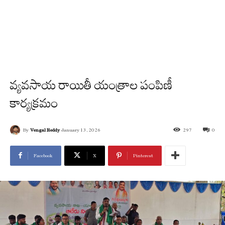
వ్యవసాయ రాయితీ యంత్రాల పంపిణీ
కార్యక్రమం
By
Vengal Reddy
January 13, 2026
297
0
Facebook
X
Pinterest