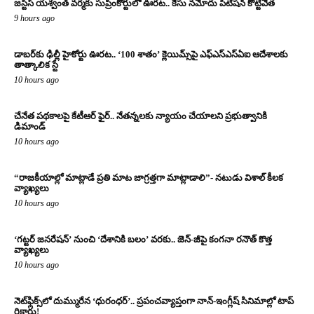
జస్టిస్ యశ్వంత్ వర్మకు సుప్రీంకోర్టులో ఊరట.. కేసు నమోదు పిటిషన్ కొట్టివేత
9 hours ago
డాబర్‌కు ఢిల్లీ హైకోర్టు ఊరట.. ‘100 శాతం’ క్లెయిమ్స్‌పై ఎఫ్‌ఎస్‌ఎస్‌ఏఐ ఆదేశాలకు
తాత్కాలిక స్టే
10 hours ago
చేనేత పథకాలపై కేటీఆర్ ఫైర్.. నేతన్నలకు న్యాయం చేయాలని ప్రభుత్వానికి
డిమాండ్
10 hours ago
“రాజకీయాల్లో మాట్లాడే ప్రతి మాట జాగ్రత్తగా మాట్లాడాలి”- నటుడు విశాల్ కీలక
వ్యాఖ్యలు
10 hours ago
‘గట్టర్ జనరేషన్’ నుంచి ‘దేశానికి బలం’ వరకు.. జెన్-జీపై కంగనా రనౌత్ కొత్త
వ్యాఖ్యలు
10 hours ago
నెట్‌ఫ్లిక్స్‌లో దుమ్మురేన ‘ధురంధర్’.. ప్రపంచవ్యాప్తంగా నాన్-ఇంగ్లీష్ సినిమాల్లో టాప్
రికార్డు!