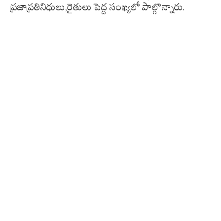
ప్రజాప్రతినిధులు,రైతులు పెద్ద సంఖ్యలో పాల్గొన్నారు.