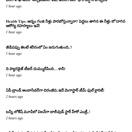
1 hour ago
Health Tips: అన్నం గంజి నీళ్లు పారబోస్తున్నారా? పెద్దలు తాగిన ఈ నీళ్లు లో దాగిన
ఆరోగ్య రహస్యాలు ఇవే!
1 hour ago
జీడిపప్పు తింటే శరీరంలో ఏం జరుగుతుంది..?
1 hour ago
ది ప్యారడైజ్ టీజర్ దుమ్మురేపింది… కానీ!
1 hour ago
ఏపీ బ్రాండ్ అంబాసిడర్‌గా చిరంజీవి..ఇదే మెగాస్టార్ టీమ్ ఫుల్ క్లారిటీ!
2 hours ago
బన్నీ-లోకేష్ మూవీలో విలన్‌గా బాలీవుడ్ స్టార్ హీరో ఎంట్రీ..!
2 hours ago