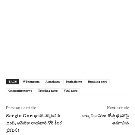
TAGS
#Telangana
Atmakuru
Beerla ilayya
Breaking news
Crimemirror news
Trending news
Viral news
Previous article
Next article
Sergio Gor: భారత పర్యటనకు
బాల్య వివాహాలు,రోడ్డు భద్రతపై
ట్రంప్, అమెరికా రాయబారి గోర్ కీలక
అవగాహన
ప్రకటన!