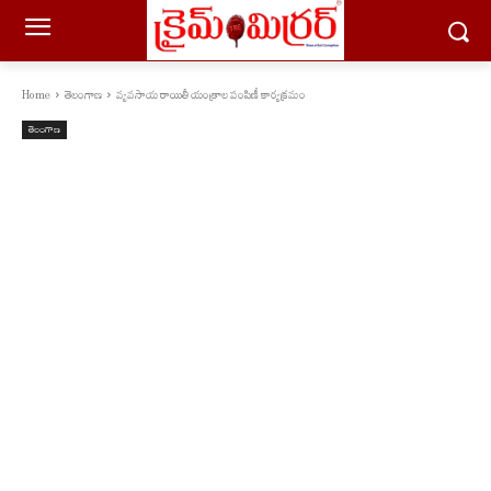
Home
తెలంగాణ
వ్యవసాయ రాయితీ యంత్రాల పంపిణీ కార్యక్రమం
తెలంగాణ