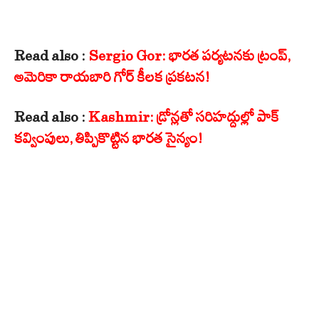
Read also :
Sergio Gor: భారత పర్యటనకు ట్రంప్,
అమెరికా రాయబారి గోర్ కీలక ప్రకటన!
Read also :
Kashmir: డ్రోన్లతో సరిహద్దుల్లో పాక్
కవ్వింపులు, తిప్పికొట్టిన భారత సైన్యం!