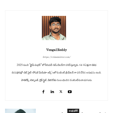
Vengal Reddy
https://crimemirror.com/
2025 నుంచి "క్రైమ్ మిర్రర్" లో సీనియర్ సబ్‌ఎడిటర్‌గా పనిచేస్తున్నారు. గత 4 ఏళ్లుగా వివిధ
దినపత్రికల్లో-వెబ్ సైట్-సోషల్ మీడియా ఆప్స్' లలో కంటెంట్ క్రియేటర్ గా పని చేసిన అనుభవం ఉంది.
పాలిటిక్స్‌, టెక్నాలజీ, లైఫ్‌ స్టైల్‌, బిజినెస్‌కు సంబంధించిన కంటెంట్‌ను రాయగలను.
ఆంధ్ర ప్రదేశ్