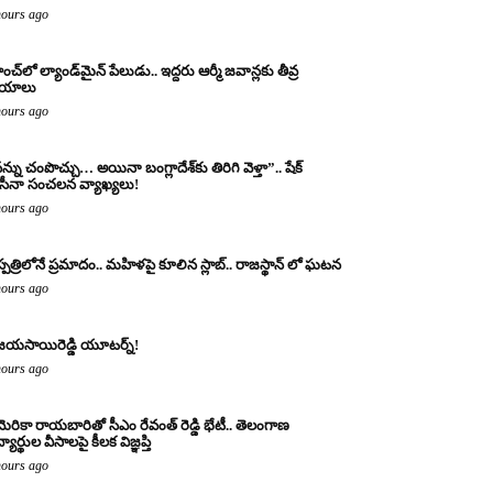
hours ago
ంచ్‌లో ల్యాండ్‌మైన్ పేలుడు.. ఇద్దరు ఆర్మీ జవాన్లకు తీవ్ర
ాయాలు
hours ago
న్ను చంపొచ్చు… అయినా బంగ్లాదేశ్‌కు తిరిగి వెళ్తా”.. షేక్
ీనా సంచలన వ్యాఖ్యలు!
hours ago
్పత్రిలోనే ప్రమాదం.. మహిళపై కూలిన స్లాబ్‌.. రాజస్థాన్ లో ఘటన
hours ago
జయసాయిరెడ్డి యూటర్న్!
hours ago
ెరికా రాయబారితో సీఎం రేవంత్ రెడ్డి భేటీ.. తెలంగాణ
్యార్థుల వీసాలపై కీలక విజ్ఞప్తి
hours ago