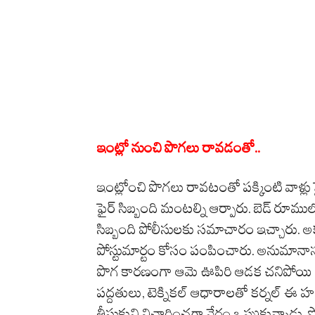
ఇంట్లో నుంచి పొగలు రావడంతో..
ఇంట్లోంచి పొగలు రావటంతో పక్కింటి వాళ్లు ఫ
ఫైర్ సిబ్బంది మంటల్ని ఆర్పారు. బెడ్‌ రూము
సిబ్బంది పోలీసులకు సమాచారం ఇచ్చారు. అక్క
పోస్టుమార్టం కోసం పంపించారు. అనుమానాస్పద
పొగ కారణంగా ఆమె ఊపిరి ఆడక చనిపోయి ఉ
పద్దతులు, టెక్నికల్ ఆధారాలతో కర్నల్ ఈ హత
తీసుకుని విచారించగా నేరం ఒప్పుకున్నాడు. పో