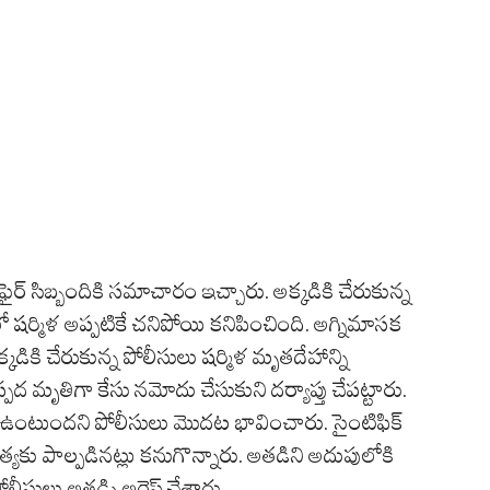
ైర్ సిబ్బందికి సమాచారం ఇచ్చారు. అక్కడికి చేరుకున్న
లో షర్మిళ అప్పటికే చనిపోయి కనిపించింది. అగ్నిమాసక
డికి చేరుకున్న పోలీసులు షర్మిళ మృతదేహాన్ని
 మృతిగా కేసు నమోదు చేసుకుని దర్యాప్తు చేపట్టారు.
ంటుందని పోలీసులు మొదట భావించారు. సైంటిఫిక్
్యకు పాల్పడినట్లు కనుగొన్నారు. అతడిని అదుపులోకి
లీసులు అతడ్ని అరెస్ట్ చేశారు.