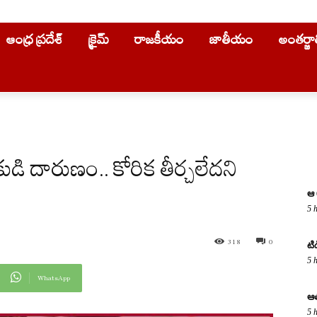
ఆంధ్ర ప్రదేశ్
క్రైమ్
రాజకీయం
జాతీయం
అంతర్జ
దారుణం.. కోరిక తీర్చలేదని
ఆ 
5 
318
0
టి
5 
WhatsApp
ఆత
5 