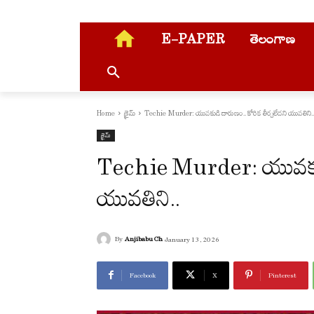
E-PAPER
తెలంగాణ
Home
క్రైమ్
Techie Murder: యువకుడి దారుణం.. కోరిక తీర్చలేదని యువతిని..
క్రైమ్
Techie Murder: యువకుడి 
యువతిని..
By
Anjibabu Ch
January 13, 2026
Facebook
X
Pinterest