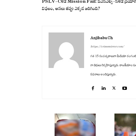
PSLV-C62 Mission Fail: పీఎస్ఎల్వీ-సీ62 ప్రయో
విఫలం, అసలు తప్పు ఎక్కడ జరిగింది?
Anjibabu Ch
https://crimemirror.com/
గత 15 సంవత్సరాలుగా మీడియా రంగంలో ఉన్నార
గా విధులు నిర్వహిస్తున్నారు. రాజకీయాల ను
కథనాలు అందిస్తున్నారు.