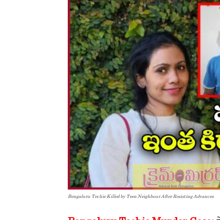
Bengaluru Techie Killed by Teen Neighbour After Resisting Advances