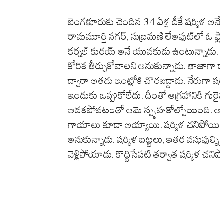
బెంగళూరుకు చెందిన 34 ఏళ్ల డీకే షర్మిళ అనే 
రామమూర్తి నగర్‌, సుబ్రమణి లేఅవుట్‌లో ఓ ఫ్లా
కర్నల్ కురయ్ అనే యువకుడు ఉంటున్నాడు. క
కోరిక తీర్చుకోవాలని అనుకున్నాడు. తాజాగా రా
ద్వారా అతడు ఇంట్లోకి చొరబడ్డాడు. నేరుగా షర
ఇందుకు ఒప్పుకోలేదు. దీంతో ఆగ్రహానికి గురైన
ఆడకపోవటంతో ఆమె స్పృహకోల్పోయింది. అతడ
గాయాలు కూడా అయ్యాయి. షర్మిళ చనిపోయి
అనుకున్నాడు. షర్మిళ బట్టలు, ఇతర వస్తువుల్ని బ
వెళ్లిపోయాడు. కొద్దిసేపటి తర్వాత షర్మిళ చన