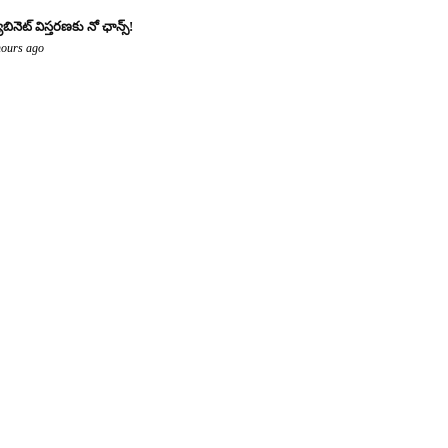
యాబినెట్ విస్తరణకు నో ఛాన్స్!
hours ago