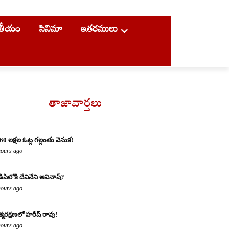
ాతీయం
సినిమా
ఇతరములు
తాజావార్తలు
60 లక్షల ఓట్ల గల్లంతు వెనుక!
hours ago
డిపిలోకి దేవినేని అవినాష్?
hours ago
్మరక్షణలో హరీష్ రావు!
hours ago