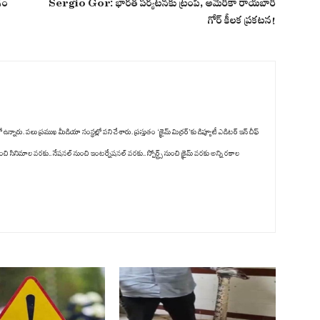
గం
Sergio Gor: భారత పర్యటనకు ట్రంప్, అమెరికా రాయబారి
గోర్ కీలక ప్రకటన!
ు. పలు ప్రముఖ మీడియా సంస్థల్లో పని చేశారు. ప్రస్తుతం ‘క్రైమ్ మిర్రర్’కు డిప్యూటీ ఎడిటర్ ఇన్ చీఫ్
ంచి సినిమాల వరకు.. నేషనల్ నుంచి ఇంటర్నేషనల్ వరకు.. స్పోర్ట్స్ నుంచి క్రైమ్ వరకు అన్ని రకాల