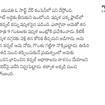
క్
యువతి ఓ సాఫ్ట్‌ వేర్ కంపెనీలో పని చేస్తోంది.
6 
ట్ అద్దెకు తీసుకుని ఉంటోంది. షర్మిళ పక్క ఫ్లాట్‌లో
ర్నల్ కన్ను షర్మిళపైన పడింది. ఎలాగైనా ఆమెతో తన
త్రి 9 గంటలకు షర్మిళ ఇంట్లోకి ప్రవేశించాడు. కిటికీ
్మిళ దగ్గరకు వెళ్లి తన కోరిక తీర్చమని అడిగాడు. ఆమె
 కర్నల్ ఆమె నోరు, గొంతు గట్టిగా నొక్కిపట్టాడు. ఊపిరి
ి నుంచి తప్పించుకునే ప్రయత్నంలో ఆమెకు
ందని భావించిన కర్నల్ ఆధారాలను నాశనం చేయాలని
ెడ్‌పై పడేసి నిప్పుపెట్టాడు. తర్వాత అక్కడి నుంచి
ిపోయింది.