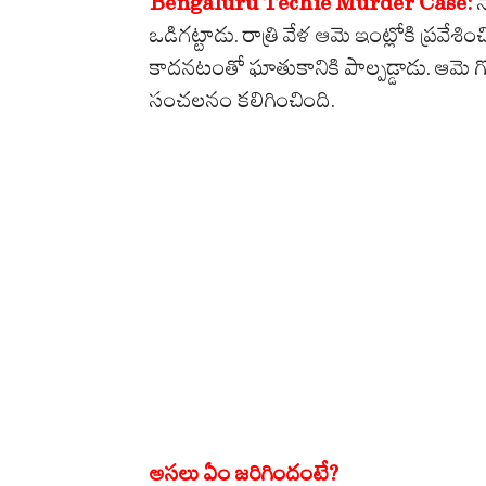
Bengaluru Techie Murder Case:
స
ఒడిగట్టాడు. రాత్రి వేళ ఆమె ఇంట్లోకి ప్రవే
కాదనటంతో ఘాతుకానికి పాల్పడ్డాడు. ఆమ
సంచలనం కలిగించింది.
అసలు ఏం జరిగిందంటే?