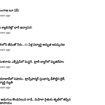
లంగాణ టూ ఏపీ!
hours ago
ీ క్యాబినెట్లో భారీ ఉద్వాసన!
hours ago
లిలోని తేమతో నీరు.. 13 ఏళ్ల విద్యార్థి అద్భుత ఆవిష్కరణ
hours ago
ిళనాడు ఎక్స్‌ప్రెస్‌లో మిస్టరీ.. ట్రాలీ బ్యాగ్‌లో మృతదేహం
hours ago
రాబాద్‌లో విషాదం.. ట్రాన్స్‌ఫార్మర్ స్తంభాన్ని ఢీకొట్టిన బైక్,
్యార్థి మృతి
hours ago
 అడుగుల కొండచిలువ దాడి.. మహిళా రైతుకు తృటిలో తప్పిన
రాణాపాయం