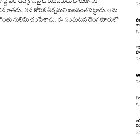
ాఫ్ట్‌ వేర్ ఉద్యోగినిపై ఓ యువకుడు దారుణానికి
6 
శించిన అతడు.. తన కోరిక తీర్చమని బలవంతపెట్టాడు. ఆమె
ె గొంతు నులిమి చంపేశాడు. ఈ సంఘటన బెంగళూరులో
పూ
గ
6 
“న
హస
6 
ఆస
6 
వి
6 
అమ
విద
6 