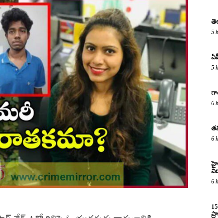
తె
5 
ఏప
5 
గా
6 
తమ
6 
హైద
విద
6 
15
ప్