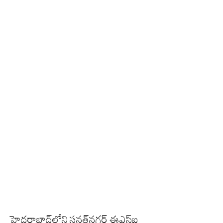
హైదరాబాద్‌లోని సనత్‌నగర్ ఈఎస్ఐ