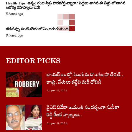
Health Tips: అన్నం గంజి నీళ్లు పారబోస్తున్నారా? పెద్దలు తాగిన ఈ నీళ్లు లో దాగిన
ఆరోగ్య రహస్యాలు ఇవే!
8 hours ago
జీడిపప్పు తింటే శరీరంలో ఏం జరుగుతుంది..?
8 hours ago
EDITOR PICKS
లాయర్ ఇంట్లో నలుగురు దొంగల హల్‌చల్..
కాళ్లు, చేతులు కట్టేసి మరీ దోపిడీ
August 8, 2026
వైఎస్ వివేకా జయంతి సందర్భంగా సునీతా
రెడ్డి కీలక వ్యాఖ్యలు..
August 8, 2026