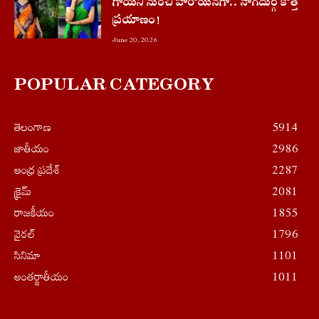
గాయని నుంచి హీరోయిన్‌గా.. నాగదుర్గ కొత్త
ప్రయాణం!
June 20, 2026
POPULAR CATEGORY
తెలంగాణ
5914
జాతీయం
2986
ఆంధ్ర ప్రదేశ్
2287
క్రైమ్
2081
రాజకీయం
1855
వైరల్
1796
సినిమా
1101
అంతర్జాతీయం
1011