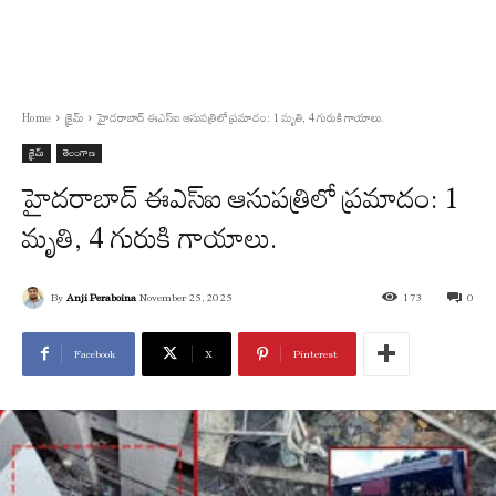
Home
క్రైమ్
హైదరాబాద్‌ ఈఎస్ఐ ఆసుపత్రిలో ప్రమాదం: 1 మృతి, 4 గురుకి గాయాలు.
క్రైమ్
తెలంగాణ
హైదరాబాద్‌ ఈఎస్ఐ ఆసుపత్రిలో ప్రమాదం: 1
మృతి, 4 గురుకి గాయాలు.
By
Anji Peraboina
November 25, 2025
173
0
Facebook
X
Pinterest