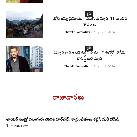
క్రైమ్
ఘోర బస్సు ప్రమాదం.. ఏడుగురు మృతి, 11 మందికి
గాయాలు
Bharath Journalist
-
August 8, 2026
క్రైమ్
సల్మాన్ ఖాన్ ఇంటి వద్ద విషాదం.. విధుల్లోనే పోలీస్
కానిస్టేబుల్ మృతి
Bharath Journalist
-
August 8, 2026
తాజావార్తలు
లాయర్ ఇంట్లో నలుగురు దొంగల హల్‌చల్.. కాళ్లు, చేతులు కట్టేసి మరీ దోపిడీ
31 minutes ago