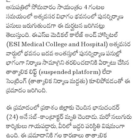
ఆసుపత్రిలో సోమవారం సాయంత్రం 4 గంటల
సమయంలో అత్యవసర విభాగం భవనంలో పునర్నిర్మాణ
పనులు జరుగుతుండగా ఈ దుర్ఘటన జరిగినట్లు
తెలుస్తుంది. ఈఎస్ఐ మెడికల్ కాలేజ్ అండ్ హాస్పిటల్
(ESI Medical College and Hospital) అత్యవసర
వార్డులో భవనం ఐదవ అంతస్తులో పునర్నిర్మాణ పనుల్లో
భాగంగా నిర్మాణ సామాగ్రిని తరలించడానికి ఏర్పాటు చేసిన
తాత్కాలిక లిఫ్ట్ (suspended platform) లేదా
సెంట్రింగ్ (తాత్కాలిక నిర్మాణ మద్దతు) కూలిపోవడంతో ఈ
ప్రమాదం జరిగింది.
ఈ ప్రమాదంలో ప్రకాశం జిల్లాకు చెందిన భానుచందర్
(24) అనే సబ్-కాంట్రాక్టర్ మృతి చెందాడు. మరో నలుగురు
కార్మికులు గాయపడ్డారు, వీరిలో ఇద్దరి పరిస్థితి విషమంగా
ఉంది. ఈ ప్రమాదానికి గల కారణాలు తాత్కాలిక