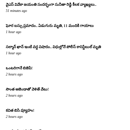
వైఎస్ వివేకా జయంతి సందర్భంగా సునీతా రెడ్డి కీలక వ్యాఖ్యలు..
51 minutes ago
ఘోర బస్సు ప్రమాదం.. ఏడుగురు మృతి, 11 మందికి గాయాలు
1 hour ago
సల్మాన్ ఖాన్ ఇంటి వద్ద విషాదం.. విధుల్లోనే పోలీస్ కానిస్టేబుల్ మృతి
1 hour ago
ఒంటరిగానే బిజెపి!
2 hours ago
సొంత అజెండాతో వెళితే వేటు!
2 hours ago
కవిత బిసి వ్యూహం!
2 hours ago