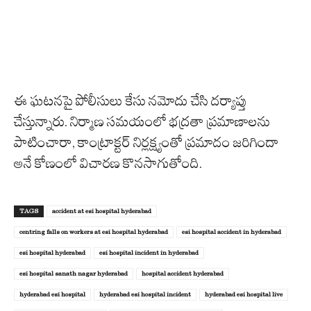
ఈ ఘటనపై పోలీసులు కేసు నమోదు చేసి దర్యాప్తు
చేస్తున్నారు. నిర్మాణ సమయంలో భద్రతా ప్రమాణాలను
పాటించారా, కాంట్రాక్టర్ నిర్లక్ష్యంతో ప్రమాదం జరిగిందా
అనే కోణంలో విచారణ కొనసాగుతోంది.
TAGS
accident at esi hospital hyderabad
centring falls on workers at esi hospital hyderabad
esi hospital accident in hyderabad
esi hospital hyderabad
esi hospital incident in hyderabad
esi hospital sanath nagar hyderabad
hospital accident hyderabad
hyderabad esi hospital
hyderabad esi hospital incident
hyderabad esi hospital live