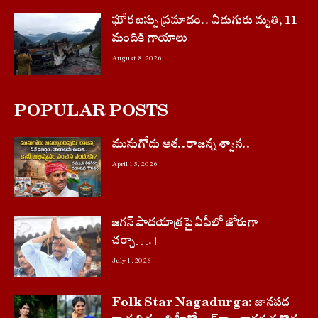
ఘోర బస్సు ప్రమాదం.. ఏడుగురు మృతి, 11
మందికి గాయాలు
August 8, 2026
POPULAR POSTS
మునుగోడు ఆశ..రాజన్న శ్వాస..
April 15, 2026
జగన్ పాదయాత్రపై ఏపీలో జోరుగా
చ‌ర్చా….!
July 1, 2026
Folk Star Nagadurga: జానపద