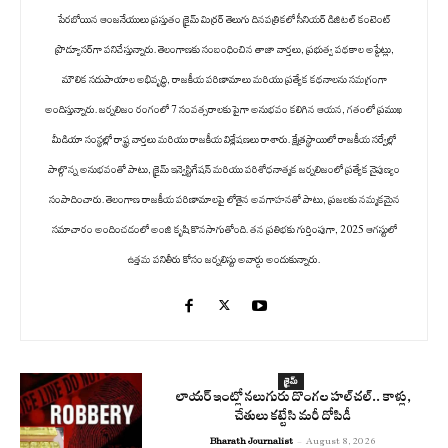
పేరబోయిన ఆంజనేయులు ప్రస్తుతం క్రైమ్ మిర్రర్ తెలుగు దినపత్రికలో సీనియర్ డిజిటల్ కంటెంట్
ప్రొడ్యూసర్‌గా పనిచేస్తున్నారు. తెలంగాణకు సంబంధించిన తాజా వార్తలు, ప్రభుత్వ పథకాల అప్డేట్లు,
మౌలిక సదుపాయాల అభివృద్ధి, రాజకీయ పరిణామాలు మరియు ప్రత్యేక కథనాలను సమగ్రంగా
అందిస్తున్నారు. జర్నలిజం రంగంలో 7 సంవత్సరాలకు పైగా అనుభవం కలిగిన ఆయన, గతంలో ప్రముఖ
మీడియా సంస్థల్లో రాష్ట్ర వార్తలు మరియు రాజకీయ విశ్లేషణలు రాశారు. క్షేత్రస్థాయిలో రాజకీయ సర్వేల్లో
పాల్గొన్న అనుభవంతో పాటు, క్రైమ్ ఇన్వెస్టిగేషన్ మరియు పరిశోధనాత్మక జర్నలిజంలో ప్రత్యేక నైపుణ్యం
సంపాదించారు. తెలంగాణ రాజకీయ పరిణామాలపై లోతైన అవగాహనతో పాటు, ప్రజలకు నమ్మకమైన
సమాచారం అందించడంలో అంజి కృషి కొనసాగుతోంది. తన ప్రతిభకు గుర్తింపుగా, 2025 ఆగస్టులో
ఉత్తమ పనితీరు కోసం జర్నలిస్టు అవార్డు అందుకున్నారు.
క్రైమ్
లాయర్ ఇంట్లో నలుగురు దొంగల హల్‌చల్.. కాళ్లు,
చేతులు కట్టేసి మరీ దోపిడీ
Bharath Journalist
-
August 8, 2026