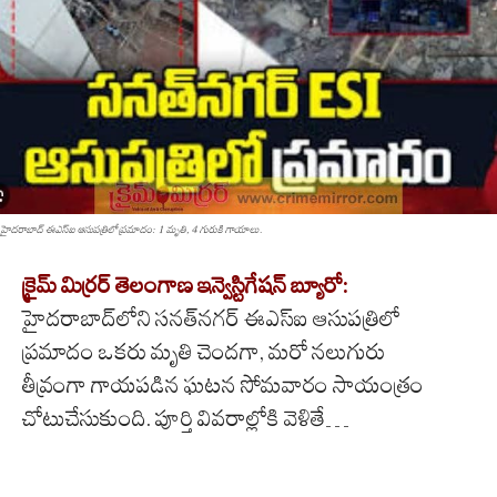
హైదరాబాద్‌ ఈఎస్ఐ ఆసుపత్రిలో ప్రమాదం: 1 మృతి, 4 గురుకి గాయాలు.
క్రైమ్ మిర్రర్ తెలంగాణ ఇన్వెస్టిగేషన్ బ్యూరో:
హైదరాబాద్‌లోని సనత్‌నగర్ ఈఎస్ఐ ఆసుపత్రిలో
ప్రమాదం ఒకరు మృతి చెందగా, మరో నలుగురు
తీవ్రంగా గాయపడిన ఘటన సోమవారం సాయంత్రం
చోటుచేసుకుంది. పూర్తి వివరాల్లోకి వెళితే…