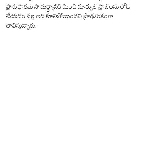
ప్లాట్‌ఫారమ్ సామర్థ్యానికి మించి మార్బుల్ స్లాబ్‌లను లోడ్
చేయడం వల్ల అది కూలిపోయిందని ప్రాథమికంగా
భావిస్తున్నారు.