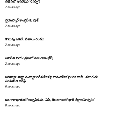
బిజెపిలో ఆపరేషన్ ‘రివర్స్’!
2 hours ago
వైయస్సార్ కాంగ్రెస్ కు షాక్!
2 hours ago
కొలువు ఒకటే.. జీతాలు రెండు!
2 hours ago
అవినీతి నియంత్రణలో తెలంగాణ భేష్!
2 hours ago
జగిత్యాల జిల్లా మల్యాలలో మహిళపై సామూహిక లైంగిక దాడి.. నలుగురు
నిందితుల అరెస్ట్
6 hours ago
బంగాళాఖాతంలో అల్పపీడనం: ఏపీ, తెలంగాణలో భారీ వర్షాల హెచ్చరిక
8 hours ago