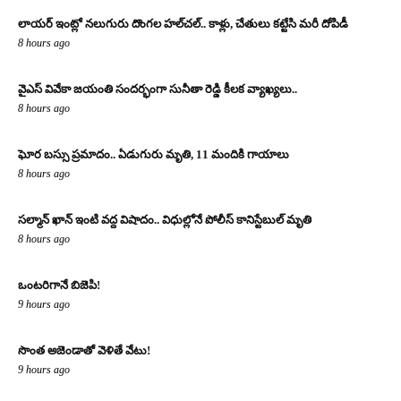
లాయర్ ఇంట్లో నలుగురు దొంగల హల్‌చల్.. కాళ్లు, చేతులు కట్టేసి మరీ దోపిడీ
8 hours ago
వైఎస్ వివేకా జయంతి సందర్భంగా సునీతా రెడ్డి కీలక వ్యాఖ్యలు..
8 hours ago
ఘోర బస్సు ప్రమాదం.. ఏడుగురు మృతి, 11 మందికి గాయాలు
8 hours ago
సల్మాన్ ఖాన్ ఇంటి వద్ద విషాదం.. విధుల్లోనే పోలీస్ కానిస్టేబుల్ మృతి
8 hours ago
ఒంటరిగానే బిజెపి!
9 hours ago
సొంత అజెండాతో వెళితే వేటు!
9 hours ago