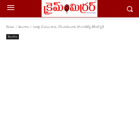
Home
తెలంగాణ
సవాళ్లు చేయడం కాదు.. చేసి చూపించాలి, పొంగులేటిపై కేటీఆర్ ఫైర్
తెలంగాణ