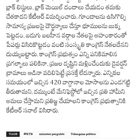
బ్లాక్ లిస్టులు, బ్లాక్ మెయిల్ దందాలు చేయడం తమకు
చేతకాదని కేటీఆర్ విమర్శించారు. గూండాలను ఉసిగొల్పి
సామాన్య ప్రజలపై దౌర్జన్యాలు చేస్తూ భూములను బుక్క
పెట్టడం, బడుగు బలహీన వర్గాల నేతలపై అహంకారంతో
పేపర్లు విసిరికొట్టడం వంటి సంస్కృతి కాంగ్రెస్ నేతలదేనని
దుయ్యబట్టారు. కాంగ్రెస్ ప్రభుత్వం ఎన్ని పనికిమాలిన
ప్రగల్భాలు పలికినా, ప్రజల దృష్టిని మళ్లించేందుకు డైవర్షన్
డ్రామాలు ఆడినా వదిలిపెట్టే ప్రసక్తే లేదన్నారు. ఎన్నికల
సమయంలో ఇచ్చిన 420 వాగ్దానాల మోసాలను ఎండగట్టి
తీరుతామని, దమ్ముంటే మేనిఫెస్టోలో ఇచ్చిన ప్రతి హామీని
అమలు చేస్తామని ప్రతిజ్ఞ చేయాలని కాంగ్రెస్ ప్రభుత్వానికి
కేటీఆర్ సవాల్ విసిరారు.
TAGS
#KTR
minister ponguleti
Telangana politics