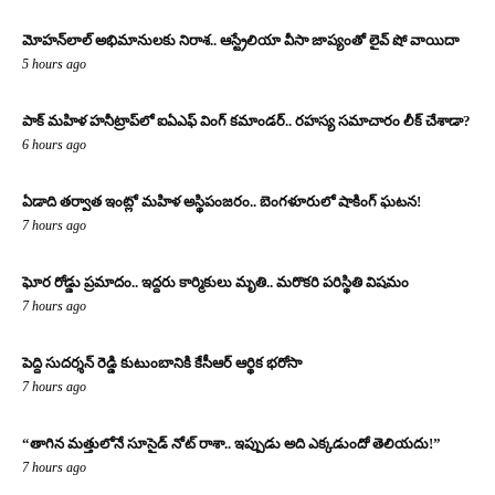
మోహన్‌లాల్ అభిమానులకు నిరాశ.. ఆస్ట్రేలియా వీసా జాప్యంతో లైవ్ షో వాయిదా
5 hours ago
పాక్ మహిళ హనీట్రాప్‌లో ఐఏఎఫ్ వింగ్ కమాండర్.. రహస్య సమాచారం లీక్ చేశాడా?
6 hours ago
ఏడాది తర్వాత ఇంట్లో మహిళ అస్థిపంజరం.. బెంగళూరులో షాకింగ్ ఘటన!
7 hours ago
ఘోర రోడ్డు ప్రమాదం.. ఇద్దరు కార్మికులు మృతి.. మరొకరి పరిస్థితి విషమం
7 hours ago
పెద్ది సుదర్శన్ రెడ్డి కుటుంబానికి కేసీఆర్ ఆర్థిక భరోసా
7 hours ago
“తాగిన మత్తులోనే సూసైడ్ నోట్ రాశా.. ఇప్పుడు అది ఎక్కడుందో తెలియదు!”
7 hours ago