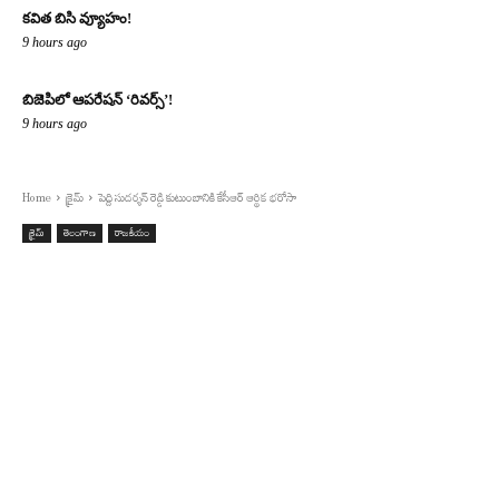
కవిత బిసి వ్యూహం!
9 hours ago
బిజెపిలో ఆపరేషన్ ‘రివర్స్’!
9 hours ago