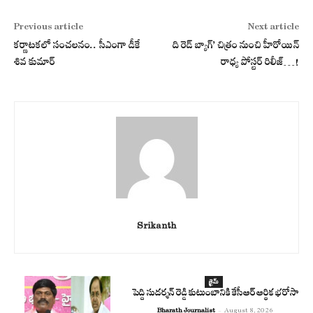
Previous article
Next article
కర్ణాటకలో సంచలనం.. సీఎంగా డీకే
ది రెడ్ బ్యాగ్’ చిత్రం నుంచి హీరోయిన్
శివ కుమార్
రాధ్య పోస్టర్ రిలీజ్…!
Srikanth
క్రైమ్
పెద్ది సుదర్శన్ రెడ్డి కుటుంబానికి కేసీఆర్ ఆర్థిక భరోసా
Bharath Journalist
-
August 8, 2026