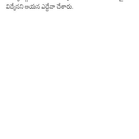
విద్యేనని ఆయన ఎద్దేవా చేశారు.