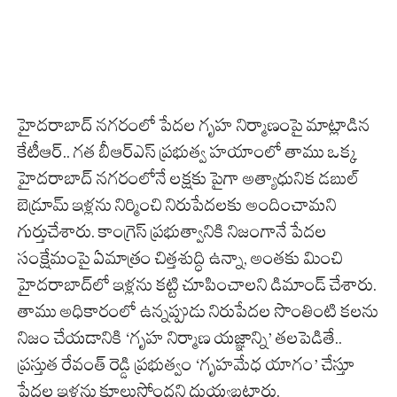
హైదరాబాద్ నగరంలో పేదల గృహ నిర్మాణంపై మాట్లాడిన
కేటీఆర్.. గత బీఆర్ఎస్ ప్రభుత్వ హయాంలో తాము ఒక్క
హైదరాబాద్ నగరంలోనే లక్షకు పైగా అత్యాధునిక డబుల్
బెడ్రూమ్ ఇళ్లను నిర్మించి నిరుపేదలకు అందించామని
గుర్తుచేశారు. కాంగ్రెస్ ప్రభుత్వానికి నిజంగానే పేదల
సంక్షేమంపై ఏమాత్రం చిత్తశుద్ధి ఉన్నా, అంతకు మించి
హైదరాబాద్‌లో ఇళ్లను కట్టి చూపించాలని డిమాండ్ చేశారు.
తాము అధికారంలో ఉన్నప్పుడు నిరుపేదల సొంతింటి కలను
నిజం చేయడానికి ‘గృహ నిర్మాణ యజ్ఞాన్ని’ తలపెడితే..
ప్రస్తుత రేవంత్ రెడ్డి ప్రభుత్వం ‘గృహమేధ యాగం’ చేస్తూ
పేదల ఇళ్లను కూలుస్తోందని దుయ్యబట్టారు.