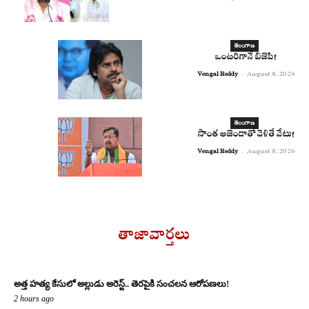
తెలంగాణ
ఒంటరిగానే బిజెపి!
Vengal Reddy
-
August 8, 2026
తెలంగాణ
సొంత అజెండాతో వెళితే వేటు!
Vengal Reddy
-
August 8, 2026
తాజావార్తలు
అత్త హత్య కేసులో అల్లుడు అరెస్ట్.. తెరపైకి సంచలన ఆరోపణలు!
2 hours ago