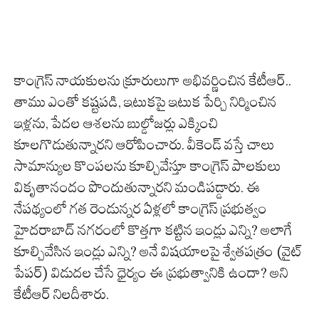
కాంగ్రెస్ నాయకులను క్రూరులుగా అభివర్ణించిన కేటీఆర్..
తాము ఎంతో కష్టపడి, ఇటుకపై ఇటుక పేర్చి నిర్మించిన
ఇళ్లను, పేదల ఆశలను బుల్డోజర్లు ఎక్కించి
కూలగొడుతున్నారని ఆరోపించారు. వీకెండ్ వస్తే చాలు
సామాన్యుల కొంపలను కూల్చివేస్తూ కాంగ్రెస్ పాలకులు
వికృతానందం పొందుతున్నారని మండిపడ్డారు. ఈ
నేపథ్యంలో గత రెండున్నర ఏళ్లలో కాంగ్రెస్ ప్రభుత్వం
హైదరాబాద్ నగరంలో కొత్తగా కట్టిన ఇండ్లు ఎన్ని? అలాగే
కూల్చివేసిన ఇండ్లు ఎన్ని? అనే విషయాలపై శ్వేతపత్రం (వైట్
పేపర్) విడుదల చేసే ధైర్యం ఈ ప్రభుత్వానికి ఉందా? అని
కేటీఆర్ నిలదీశారు.