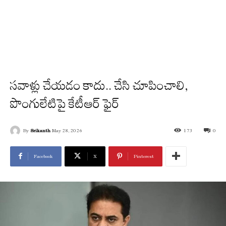
సవాళ్లు చేయడం కాదు.. చేసి చూపించాలి,
పొంగులేటిపై కేటీఆర్ ఫైర్
By
Srikanth
May 28, 2026
173
0
Facebook
X
Pinterest