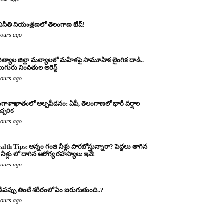
ినీతి నియంత్రణలో తెలంగాణ భేష్!
hours ago
ిత్యాల జిల్లా మల్యాలలో మహిళపై సామూహిక లైంగిక దాడి..
ుగురు నిందితుల అరెస్ట్
hours ago
గాళాఖాతంలో అల్పపీడనం: ఏపీ, తెలంగాణలో భారీ వర్షాల
చ్చరిక
hours ago
alth Tips: అన్నం గంజి నీళ్లు పారబోస్తున్నారా? పెద్దలు తాగిన
నీళ్లు లో దాగిన ఆరోగ్య రహస్యాలు ఇవే!
hours ago
డిపప్పు తింటే శరీరంలో ఏం జరుగుతుంది..?
hours ago