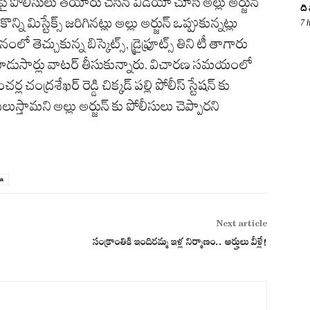
ోలీసులు తయారు చేసిన వీడియో చూసి అల్లు అర్జున్‌
ది
్ని మిస్టేక్స్‌ జరిగినట్లు అల్లు అర్జున్‌ ఒప్పుకున్నట్లు
7 
కున్న బిస్కెట్స్‌, డ్రైఫ్రూట్స్‌ తిని టీ తాగారు
ూడుసార్లు వాటర్‌ తీసుకున్నారు. విచారణ సమయంలో
 చంద్రశేఖర్ రెడ్డి చిక్కడ్ పల్లి పోలీస్ స్టేషన్ కు
్తామని అల్లు అర్జున్ కు పోలీసులు చెప్పారని
a
Next article
సంక్రాంతికి ఇందిరమ్మ ఇళ్ల నిర్మాణం.. అర్హులు వీళ్లే!