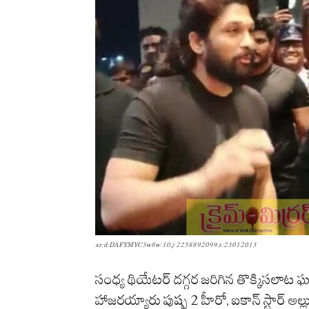
xr:d:DAFYMYC3w8w:10,j:2258892099,t:23012013
సంధ్య థియేటర్ దగ్గర జరిగిన తొక్కిసలాట 
హాజరయ్యారు పుష్ప 2 హీరో, ఐకాన్ స్టార్ అల్