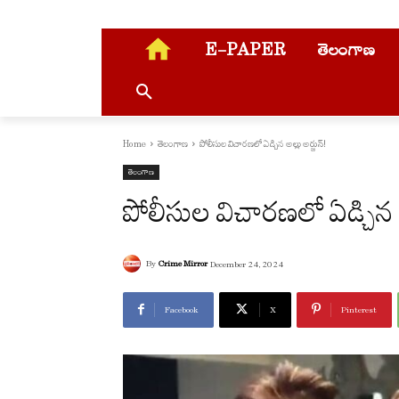
E-PAPER
తెలంగాణ
Home
తెలంగాణ
పోలీసుల విచారణలో ఏడ్చిన అల్లు అర్జున్!
తెలంగాణ
పోలీసుల విచారణలో ఏడ్చిన అల
By
Crime Mirror
December 24, 2024
Facebook
X
Pinterest