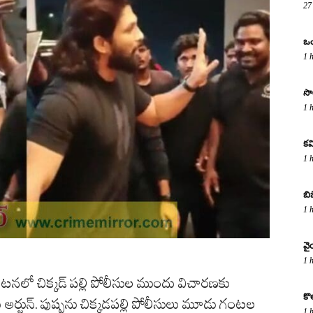
27
ఒం
1 
సొ
1 
కవ
1 
బి
1 
వై
1 
ఘటనలో చిక్కడ్ పల్లి పోలీసుల ముందు విచారణకు
కొ
లు అర్జున్. పుష్పను చిక్కడపల్లి పోలీసులు మూడు గంటల
1 