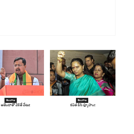
తెలంగాణ
తెలంగాణ
అజెండాతో వెళితే వేటు!
కవిత బిసి వ్యూహం!