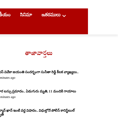
ాతీయం
సినిమా
ఇతరములు
తాజావార్తలు
ఎస్ వివేకా జయంతి సందర్భంగా సునీతా రెడ్డి కీలక వ్యాఖ్యలు..
 minutes ago
ర బస్సు ప్రమాదం.. ఏడుగురు మృతి, 11 మందికి గాయాలు
 minutes ago
్మాన్ ఖాన్ ఇంటి వద్ద విషాదం.. విధుల్లోనే పోలీస్ కానిస్టేబుల్
తి