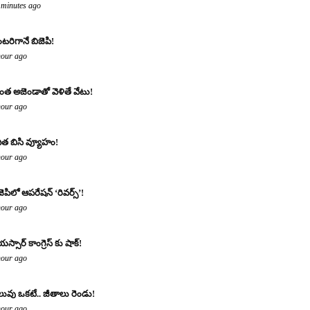
 minutes ago
టరిగానే బిజెపి!
hour ago
ంత అజెండాతో వెళితే వేటు!
hour ago
ిత బిసి వ్యూహం!
hour ago
జెపిలో ఆపరేషన్ ‘రివర్స్’!
hour ago
యస్సార్ కాంగ్రెస్ కు షాక్!
hour ago
లువు ఒకటే.. జీతాలు రెండు!
hour ago