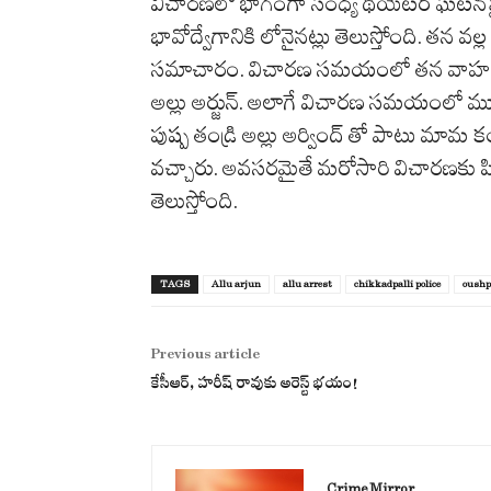
విచారణలో భాగంగా సంధ్య థియేటర్‌ ఘటనపై ప
భావోద్వేగానికి లోనైనట్లు తెలుస్తోంది. తన వల్ల కొన
సమాచారం. విచారణ సమయంలో తన వాహనంలో తెచ్చు
అల్లు అర్జున్‌. అలాగే విచారణ సమయంలో మ
పుష్ప తండ్రి అల్లు అర్వింద్ తో పాటు మామ కంచర్ల
వచ్చారు. అవసరమైతే మరోసారి విచారణకు పిలుస
తెలుస్తోంది.
TAGS
Allu arjun
allu arrest
chikkadpalli police
oushp
Previous article
కేసీఆర్, హరీష్ రావుకు అరెస్ట్ భయం!
Crime Mirror