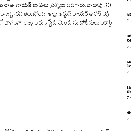
ీఐ రాజు నాయక్ లు పలు ప్రశ్నలు అడిగారు. దాదాపు 30
ట్టారని తెలుస్తోంది. అల్లు అర్జున్ లాయర్ అశోక్ రెడ్డి
అవ
2 
గంగా అల్లు అర్జున్ స్టేట్ మెంట్ ను పోలీసులు రికార్డ్
జగ
నల
5 
బం
హె
7 
He
ఈ 
7 
జీ
7 