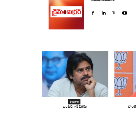
తెలంగాణ
ఒంటరిగానే బిజెపి!
సొంత 