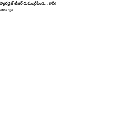
 ప్యారడైజ్ టీజర్ దుమ్మురేపింది… కానీ!
hours ago