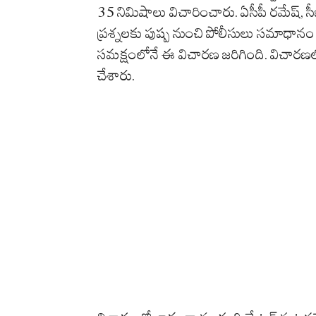
35 నిమిషాలు విచారించారు. ఏసీపీ రమేష్, స
ప్రశ్నలకు పుష్ప నుంచి పోలీసులు సమాధానం రాబ
సమక్షంలోనే ఈ విచారణ జరిగింది. విచారణలో భా
చేశారు.