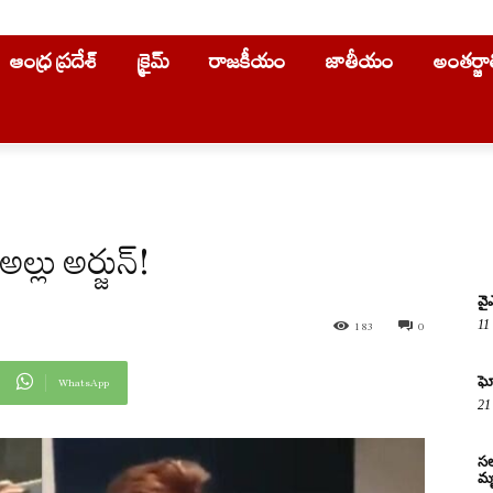
ఆంధ్ర ప్రదేశ్
క్రైమ్
రాజకీయం
జాతీయం
అంతర్జ
్లు అర్జున్!
వై
11
183
0
ఘో
WhatsApp
21
సల
మృ