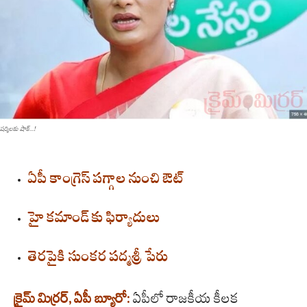
షర్మిలకు షాక్...!
ఏపీ కాంగ్రెస్ పగ్గాల నుంచి ఔట్
హై కమాండ్ కు ఫిర్యాదులు
తెరపైకి సుంకర పద్మశ్రీ పేరు
క్రైమ్ మిర్రర్, ఏపీ బ్యూరో:
ఏపీలో రాజకీయ కీలక