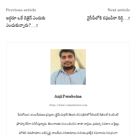
Previous article
Next article
ఇద్దరూ ఒకే డిజైన్ ఎందుకు
వైసీపీలోకి రఘువీరా రెడ్డి…!
ఎంచుకున్నారు?…!
Anji Peraboina
http://www.crimemirror.com
పేరబోయిన ఆంజనేయులు ప్రస్తుతం క్రైమ్ మిర్రర్ తెలుగు దినపత్రికలో సీనియర్ డిజిటల్ కంటెంట్
ప్రొడ్యూసర్‌గా పనిచేస్తున్నారు. తెలంగాణకు సంబంధించిన తాజా వార్తలు, ప్రభుత్వ పథకాల అప్డేట్లు,
మౌలిక సదుపాయాల అభివృద్ధి, రాజకీయ పరిణామాలు మరియు ప్రత్యేక కథనాలను సమగ్రంగా