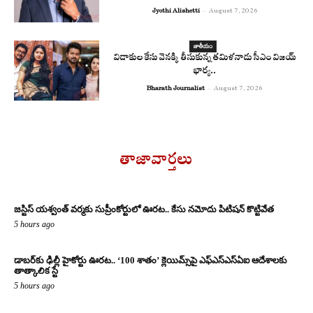
Jyothi Alishetti
-
August 7, 2026
జాతీయం
విడాకుల కేసు వెనక్కి తీసుకున్న తమిళనాడు సీఎం విజయ్
భార్య..
Bharath Journalist
-
August 7, 2026
తాజావార్తలు
జస్టిస్ యశ్వంత్ వర్మకు సుప్రీంకోర్టులో ఊరట.. కేసు నమోదు పిటిషన్ కొట్టివేత
5 hours ago
డాబర్‌కు ఢిల్లీ హైకోర్టు ఊరట.. ‘100 శాతం’ క్లెయిమ్స్‌పై ఎఫ్‌ఎస్‌ఎస్‌ఏఐ ఆదేశాలకు
తాత్కాలిక స్టే
5 hours ago