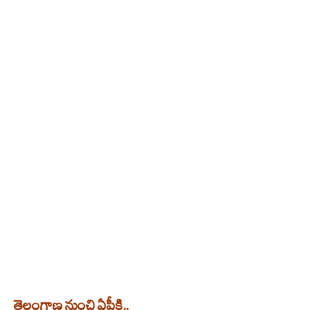
తెలంగాణ నుంచి ఏపీకి..