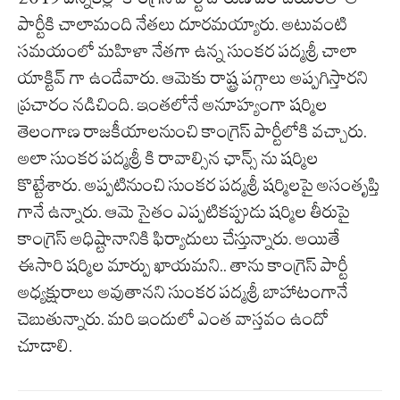
పార్టీకి చాలామంది నేతలు దూరమయ్యారు. అటువంటి
సమయంలో మహిళా నేతగా ఉన్న సుంకర పద్మశ్రీ చాలా
యాక్టివ్ గా ఉండేవారు. ఆమెకు రాష్ట్ర పగ్గాలు అప్పగిస్తారని
ప్రచారం నడిచింది. ఇంతలోనే అనూహ్యంగా షర్మిల
తెలంగాణ రాజకీయాలనుంచి కాంగ్రెస్ పార్టీలోకి వచ్చారు.
అలా సుంకర పద్మశ్రీ కి రావాల్సిన ఛాన్స్ ను షర్మిల
కొట్టేశారు. అప్పటినుంచి సుంకర పద్మశ్రీ షర్మిలపై అసంతృప్తి
గానే ఉన్నారు. ఆమె సైతం ఎప్పటికప్పుడు షర్మిల తీరుపై
కాంగ్రెస్ అధిష్టానానికి ఫిర్యాదులు చేస్తున్నారు. అయితే
ఈసారి షర్మిల మార్పు ఖాయమని.. తాను కాంగ్రెస్ పార్టీ
అధ్యక్షురాలు అవుతానని సుంకర పద్మశ్రీ బాహాటంగానే
చెబుతున్నారు. మరి ఇందులో ఎంత వాస్తవం ఉందో
చూడాలి.