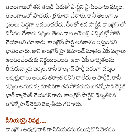
తెలంగాణలో తన తండ్రి పేరుతో పార్టీని స్థాపించారు షర్మిల.
తెలంగాణలో పాదయాత్ర కూడా చేశారు. కానీ తెలంగాణ
ప్రజలు పెద్దగా ఆదరించలేదు. దీంతో తన పార్టీని కాంగ్రెస్ లో
విలీనం చేశారు షర్మిల. తెలంగాణ అసెంబ్లీ ఎన్నికల్లో పోటీ
చేయాలని చూశారు. కాంగ్రెస్ పార్టీ అవకాశం ఇస్తుందని
భావించారు. కానీ కాంగ్రెస్ హై కమాండ్ మాత్రం ఏపీ పగ్గాలు
అందించేందుకు నిర్ణయించింది. అలా ఏపీ బాధ్యతలను
తీసుకున్నారు షర్మిల. కానీ కాంగ్రెస్ పార్టీ పరంగా షర్మిల
అధ్యక్షురాలు అయిన తర్వాత కలిసి రాలేదు ఆ పార్టీకి. కానీ
షర్మిల అనుకున్న మాదిరిగా తన సోదరుడు జగన్మోహన్ రెడ్డికి
భారీ డ్యామేజ్ చేయగలిగారు. కాంగ్రెస్ పార్టీని దెబ్బతీసిన
జగన్మోహన్ రెడ్డిని దెబ్బతీయ గలిగారు.
సీనియర్లపై వివక్ష…
కాంగ్రెస్ అధ్యక్షురాలిగా సీనియర్లను కలుపుకొని వెళ్లడం