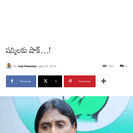
షర్మిలకు షాక్…!
By
Anji Peraboina
April 25, 2026
283
0
Facebook
X
Pinterest