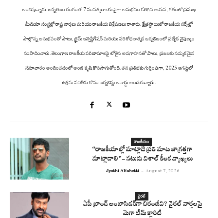
అందిస్తున్నారు. జర్నలిజం రంగంలో 7 సంవత్సరాలకు పైగా అనుభవం కలిగిన ఆయన, గతంలో ప్రముఖ
మీడియా సంస్థల్లో రాష్ట్ర వార్తలు మరియు రాజకీయ విశ్లేషణలు రాశారు. క్షేత్రస్థాయిలో రాజకీయ సర్వేల్లో
పాల్గొన్న అనుభవంతో పాటు, క్రైమ్ ఇన్వెస్టిగేషన్ మరియు పరిశోధనాత్మక జర్నలిజంలో ప్రత్యేక నైపుణ్యం
సంపాదించారు. తెలంగాణ రాజకీయ పరిణామాలపై లోతైన అవగాహనతో పాటు, ప్రజలకు నమ్మకమైన
సమాచారం అందించడంలో అంజి కృషి కొనసాగుతోంది. తన ప్రతిభకు గుర్తింపుగా, 2025 ఆగస్టులో
ఉత్తమ పనితీరు కోసం జర్నలిస్టు అవార్డు అందుకున్నారు.
రాజకీయం
“రాజకీయాల్లో మాట్లాడే ప్రతి మాట జాగ్రత్తగా
మాట్లాడాలి”- నటుడు విశాల్ కీలక వ్యాఖ్యలు
Jyothi Alishetti
-
August 7, 2026
వైరల్
ఏపీ బ్రాండ్ అంబాసిడర్‌గా చిరంజీవి? వైరల్ వార్తలపై
మెగా టీమ్ క్లారిటీ