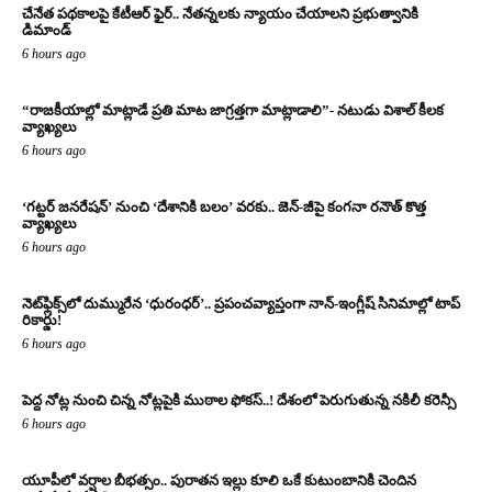
చేనేత పథకాలపై కేటీఆర్ ఫైర్.. నేతన్నలకు న్యాయం చేయాలని ప్రభుత్వానికి
డిమాండ్
6 hours ago
“రాజకీయాల్లో మాట్లాడే ప్రతి మాట జాగ్రత్తగా మాట్లాడాలి”- నటుడు విశాల్ కీలక
వ్యాఖ్యలు
6 hours ago
‘గట్టర్ జనరేషన్’ నుంచి ‘దేశానికి బలం’ వరకు.. జెన్-జీపై కంగనా రనౌత్ కొత్త
వ్యాఖ్యలు
6 hours ago
నెట్‌ఫ్లిక్స్‌లో దుమ్మురేన ‘ధురంధర్’.. ప్రపంచవ్యాప్తంగా నాన్-ఇంగ్లీష్ సినిమాల్లో టాప్
రికార్డు!
6 hours ago
పెద్ద నోట్ల నుంచి చిన్న నోట్లపైకి ముఠాల ఫోకస్..! దేశంలో పెరుగుతున్న నకిలీ కరెన్సీ
6 hours ago
యూపీలో వర్షాల బీభత్సం.. పురాతన ఇల్లు కూలి ఒకే కుటుంబానికి చెందిన