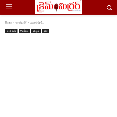
Home
ఆంధ్ర ప్రదేశ్
షర్మిలకు షాక్...!
ఆంధ్ర ప్రదేశ్
రాజకీయం
లైఫ్ స్టైల్
వైరల్