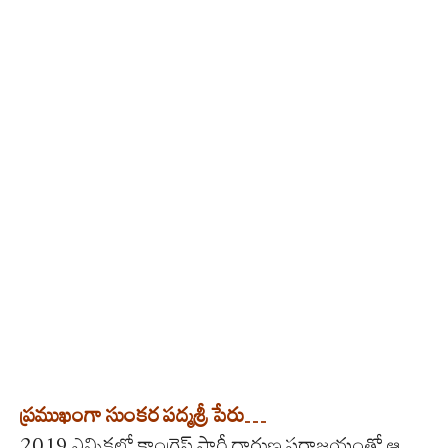
ప్రముఖంగా సుంకర పద్మశ్రీ పేరు…
2019 ఎన్నికల్లో కాంగ్రెస్ పార్టీ దారుణ పరాజయంతో ఆ