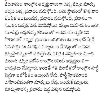
పరిణామం. కాంగ్రెస్ అధ్యక్షురాలుగా ఉన్న షర్మిల మార్పు
తధ్యం అన్న ప్రచారం నడుస్తోంది. ఆమె స్థానంలో కొత్త వారి
ఎంపిక ఉంటుందన్న ప్రచారం నడుస్తోంది. ప్రధానంగా
సుంకర పద్మశ్రీ పేరు వినిపిస్తోంది. షర్మిల నియామకం జరిగి
మూడేళ్లు అవుతున్న తరుణంలో ఆమెను మార్చేస్తారని
పొలిటికల్ సర్కిల్లో ప్రచారం జరుగుతోంది. కాంగ్రెస్ పార్టీ
సీనియర్లు నుంచి వెళ్లిన ఫిర్యాదులు నేపథ్యంలో ఆమెను
తప్పిస్తారన్న టాక్ నడుస్తోంది. 2024 ఎన్నికలకు ఏడాది
ముందు షర్మిల ప్రదేశ్ కాంగ్రెస్ కమిటీ అధ్యక్షురాలిగా
బాధ్యతలు చేపట్టారు. అయితే గత మూడేళ్లలో కాంగ్రెస్ పార్టీ
పెద్దగా బలోపేతం అయింది లేదు. పార్టీ హైకమాండ్
ఊహించినంతగా మార్పులు లేవు. అందుకే షర్మిలను
మార్చుతారన్న ప్రచారం పెద్ద ఎత్తున నడుస్తోంది.