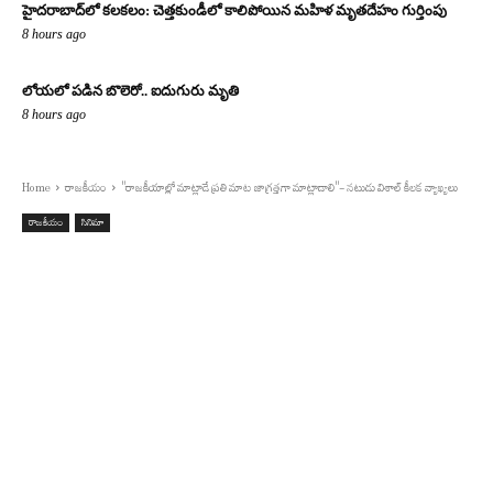
హైదరాబాద్‌లో కలకలం: చెత్తకుండీలో కాలిపోయిన మహిళ మృతదేహం గుర్తింపు
8 hours ago
లోయలో పడిన బొలెరో.. ఐదుగురు మృతి
8 hours ago