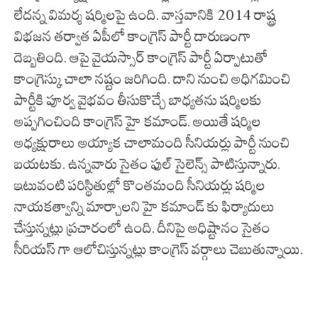
లేదన్న విమర్శ షర్మిలపై ఉంది. వాస్తవానికి 2014 రాష్ట్ర
విభజన తర్వాత ఏపీలో కాంగ్రెస్ పార్టీ దారుణంగా
దెబ్బతింది. ఆపై వైయస్సార్ కాంగ్రెస్ పార్టీ ఏర్పాటుతో
కాంగ్రెస్కు చాలా నష్టం జరిగింది. దాని నుంచి అధిగమించి
పార్టీకి పూర్వ వైభవం తీసుకొచ్చే బాధ్యతను షర్మిలకు
అప్పగించింది కాంగ్రెస్ హై కమాండ్. అయితే షర్మిల
అధ్యక్షురాలు అయ్యాక చాలామంది సీనియర్లు పార్టీ నుంచి
బయటకు. ఉన్నవారు సైతం ఫుల్ సైలెన్స్ పాటిస్తున్నారు.
ఇటువంటి పరిస్థితుల్లో కొంతమంది సీనియర్లు షర్మిల
నాయకత్వాన్ని మార్చాలని హై కమాండ్ కు ఫిర్యాదులు
చేస్తున్నట్లు ప్రచారంలో ఉంది. దీనిపై అధిష్టానం సైతం
సీరియస్ గా ఆలోచిస్తున్నట్లు కాంగ్రెస్ వర్గాలు చెబుతున్నాయి.