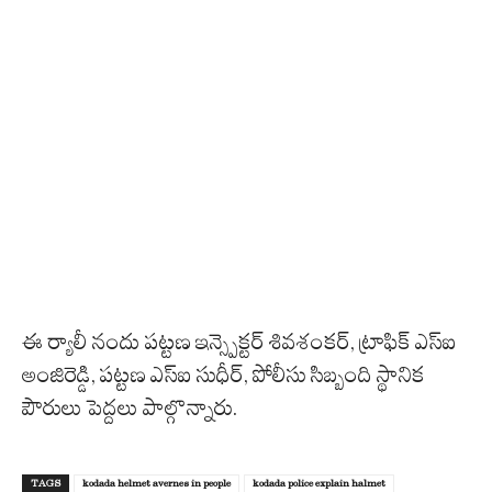
ఈ ర్యాలీ నందు పట్టణ ఇన్స్పెక్టర్ శివశంకర్, ట్రాఫిక్ ఎస్ఐ
అంజిరెడ్డి, పట్టణ ఎస్ఐ సుధీర్, పోలీసు సిబ్బంది స్థానిక
పౌరులు పెద్దలు పాల్గొన్నారు.
TAGS
kodada helmet avernes in people
kodada police explain halmet