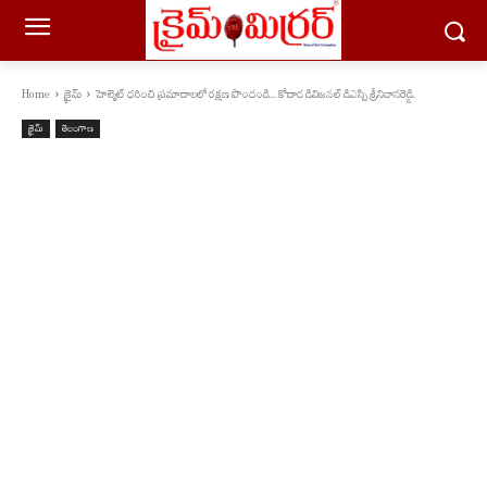
Home
క్రైమ్
హెల్మెట్ ధరించి ప్రమాదాలలో రక్షణ పొందండి... కోదాడ డివిజనల్ డిఎస్పి శ్రీనివాసరెడ్డి.
క్రైమ్
తెలంగాణ