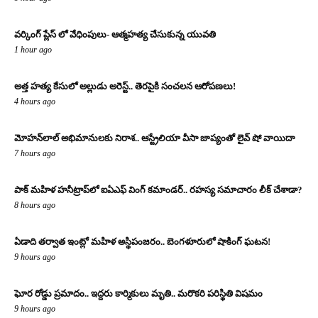
వర్కింగ్ ప్లేస్ లో వేధింపులు- ఆత్మహత్య చేసుకున్న యువతి
1 hour ago
అత్త హత్య కేసులో అల్లుడు అరెస్ట్.. తెరపైకి సంచలన ఆరోపణలు!
4 hours ago
మోహన్‌లాల్ అభిమానులకు నిరాశ.. ఆస్ట్రేలియా వీసా జాప్యంతో లైవ్ షో వాయిదా
7 hours ago
పాక్ మహిళ హనీట్రాప్‌లో ఐఏఎఫ్ వింగ్ కమాండర్.. రహస్య సమాచారం లీక్ చేశాడా?
8 hours ago
ఏడాది తర్వాత ఇంట్లో మహిళ అస్థిపంజరం.. బెంగళూరులో షాకింగ్ ఘటన!
9 hours ago
ఘోర రోడ్డు ప్రమాదం.. ఇద్దరు కార్మికులు మృతి.. మరొకరి పరిస్థితి విషమం
9 hours ago