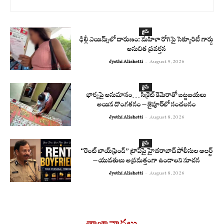
క్రైమ్
ఢిల్లీ ఎయిమ్స్‌లో దారుణం: మహిళా రోగిపై సెక్యూరిటీ గార్డు
అనుచిత ప్రవర్తన
Jyothi Alishetti
-
August 9, 2026
క్రైమ్
భార్యపై అనుమానం… సీక్రెట్ కెమెరాతో బట్టబయలు
అయిన దొంగతనం – జైపూర్‌లో సంచలనం
Jyothi Alishetti
-
August 8, 2026
క్రైమ్
“రెంట్ బాయ్‌ఫ్రెండ్” ట్రాప్‌పై హైదరాబాద్ పోలీసుల అలర్ట్
– యువతులు అప్రమత్తంగా ఉండాలని సూచన
Jyothi Alishetti
-
August 8, 2026