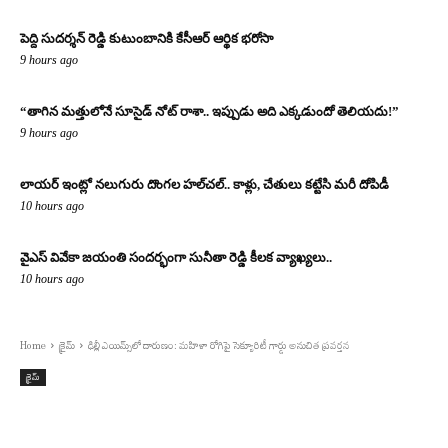
పెద్ది సుదర్శన్ రెడ్డి కుటుంబానికి కేసీఆర్ ఆర్థిక భరోసా
9 hours ago
“తాగిన మత్తులోనే సూసైడ్ నోట్ రాశా.. ఇప్పుడు అది ఎక్కడుందో తెలియదు!”
9 hours ago
లాయర్ ఇంట్లో నలుగురు దొంగల హల్‌చల్.. కాళ్లు, చేతులు కట్టేసి మరీ దోపిడీ
10 hours ago
వైఎస్ వివేకా జయంతి సందర్భంగా సునీతా రెడ్డి కీలక వ్యాఖ్యలు..
10 hours ago