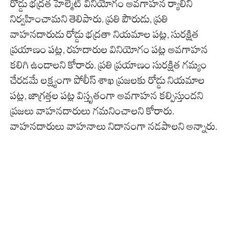
రోడ్డు భద్రత హెల్మెట్ వినియోగం అవగాహన ర్యాలీని
నిర్వహించామని తెలిపారు. ప్రతి పౌరుడు, ప్రతి
వాహనదారుడు రోడ్డు భద్రతా నియమాల పట్ల, సురక్షిత
ప్రయాణం పట్ల, రహదారుల వినియోగం పట్ల అవగాహన
కలిగి ఉండాలని కోరారు. ప్రతి ప్రయాణం సురక్షిత గమ్యం
చేరడమే లక్ష్యంగా పోలీస్ శాఖ ప్రజలకు రోడ్డు నియమాల
పట్ల, జాగ్రత్తల పట్ల విస్తృతంగా అవగాహన కల్పిస్తుందని
ప్రజలు వాహనదారులు గమనించాలని కోరారు.
వాహనదారులు వాహనాలు నిదానంగా నడపాలని అన్నారు.