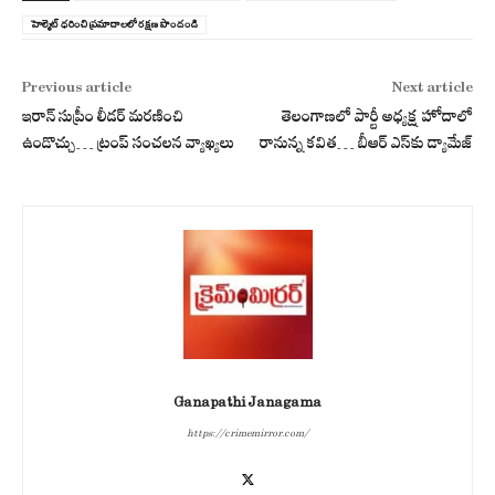
హెల్మెట్ ధరించి ప్రమాదాలలో రక్షణ పొందండి
Previous article
Next article
ఇరాన్ సుప్రీం లీడ‌ర్ మ‌ర‌ణించి
తెలంగాణలో పార్టీ అధ్య‌క్ష హోదాలో
ఉండొచ్చు… ట్రంప్ సంచ‌ల‌న వ్యాఖ్య‌లు
రానున్న క‌విత‌… బీఆర్ ఎస్‌కు డ్యామేజ్‌
Ganapathi Janagama
https://crimemirror.com/