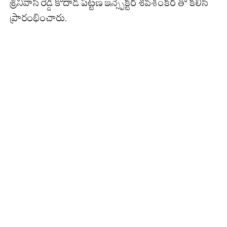
శ్రీనివాస్ రెడ్డి కోదాడ పట్టణ ఇన్స్పెక్టర్ శివశంకర్ తో కలిసి
ప్రారంభించారు.