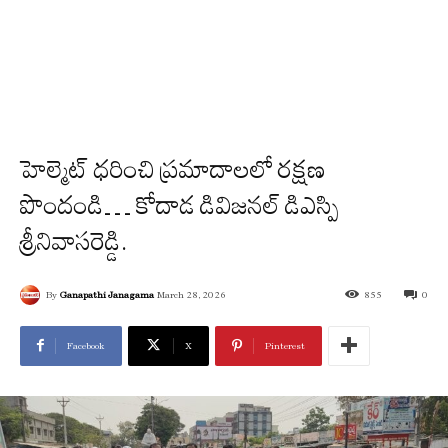
హెల్మెట్ ధరించి ప్రమాదాలలో రక్షణ
పొందండి… కోదాడ డివిజనల్ డిఎస్పి
శ్రీనివాసరెడ్డి.
By
Ganapathi Janagama
March 28, 2026
855
0
Facebook
X
Pinterest