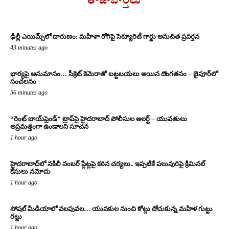
తాజావార్తలు
ఢిల్లీ ఎయిమ్స్‌లో దారుణం: మహిళా రోగిపై సెక్యూరిటీ గార్డు అనుచిత ప్రవర్తన
43 minutes ago
భార్యపై అనుమానం… సీక్రెట్ కెమెరాతో బట్టబయలు అయిన దొంగతనం – జైపూర్‌లో
సంచలనం
56 minutes ago
“రెంట్ బాయ్‌ఫ్రెండ్” ట్రాప్‌పై హైదరాబాద్ పోలీసుల అలర్ట్ – యువతులు
అప్రమత్తంగా ఉండాలని సూచన
1 hour ago
హైదరాబాద్‌లో నకిలీ నంబర్ ప్లేట్లపై కఠిన చర్యలు.. ఇప్పటికే పలువురిపై క్రిమినల్
కేసులు నమోదు
1 hour ago
సోషల్ మీడియాలో వలపువల… యువకుల నుంచి కోట్లు దోచుకున్న మహిళ గుట్టు
రట్టు
1 hour ago