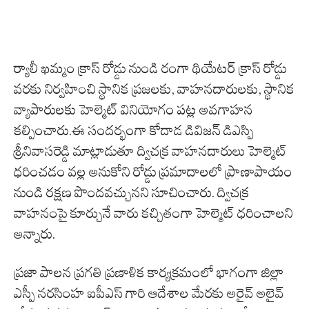
ర్యాలీ ఖమ్మం క్రాస్ రోడ్డు నుండి రంగా థియేటర్ క్రాస్ రోడ్డు
వరకు నిర్వహించి స్థానిక ప్రజలకు, వాహనదారులకు, స్థానిక
వ్యాపారులకు హెల్మెట్ వినియోగం పట్ల అవగాహన
కల్పించారు.ఈ సందర్భంగా కోదాడ డివిజన్ డిఎస్పి
శ్రీనివాసరెడ్డి మాట్లాడుతూ ద్విచక్ర వాహనదారులు హెల్మెట్
ధరించడం వల్ల అనుకోని రోడ్డు ప్రమాదాలలో ప్రాణాపాయం
నుండి రక్షణ పొందవచ్చునని సూచించారు. ద్విచక్ర
వాహనంపై కూర్చునే వారు కచ్చితంగా హెల్మెట్ ధరించాలని
అన్నారు.
ప్రజా పాలన ప్రగతి ప్రణాళిక కార్యక్రమంలో భాగంగా జిల్లా
ఎస్పీ నరసింహ ఐపీఎస్ గారి ఆదేశాల మేరకు అరైవ్ అలైవ్