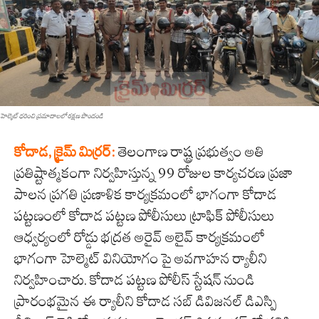
హెల్మెట్ ధరించి ప్రమాదాలలో రక్షణ పొందండి
కోదాడ, క్రైమ్ మిర్ర‌ర్:
తెలంగాణ రాష్ట్ర ప్రభుత్వం అతి
ప్రతిష్టాత్మకంగా నిర్వహిస్తున్న 99 రోజుల కార్యచరణ ప్రజా
పాలన ప్రగతి ప్రణాళిక కార్యక్రమంలో భాగంగా కోదాడ
పట్టణంలో కోదాడ పట్టణ పోలీసులు ట్రాఫిక్ పోలీసులు
ఆధ్వర్యంలో రోడ్డు భద్రత అరైవ్ అలైవ్ కార్యక్రమంలో
భాగంగా హెల్మెట్ వినియోగం పై అవగాహన ర్యాలీని
నిర్వ‌హించారు. కోదాడ పట్టణ పోలీస్ స్టేషన్ నుండి
ప్రారంభమైన ఈ ర్యాలీని కోదాడ సబ్ డివిజనల్ డిఎస్పి