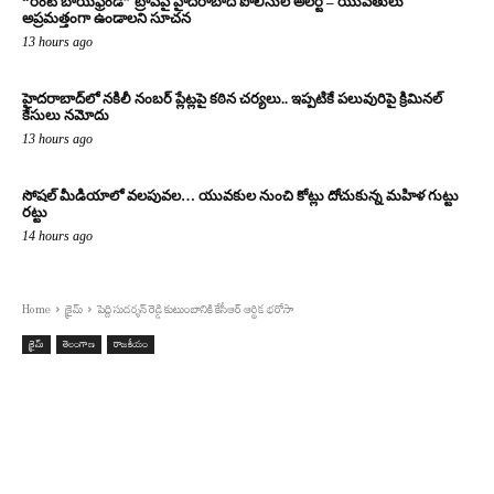
“రెంట్ బాయ్‌ఫ్రెండ్” ట్రాప్‌పై హైదరాబాద్ పోలీసుల అలర్ట్ – యువతులు
అప్రమత్తంగా ఉండాలని సూచన
13 hours ago
హైదరాబాద్‌లో నకిలీ నంబర్ ప్లేట్లపై కఠిన చర్యలు.. ఇప్పటికే పలువురిపై క్రిమినల్
కేసులు నమోదు
13 hours ago
సోషల్ మీడియాలో వలపువల… యువకుల నుంచి కోట్లు దోచుకున్న మహిళ గుట్టు
రట్టు
14 hours ago