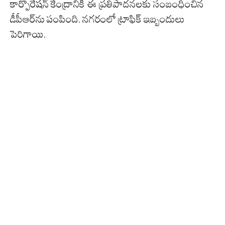
కార్పొరేషన్‌ కేంద్రానికి ఈ ప్రతిపాదనలకు సంబంధించిన
డీపీఆర్‌ను పంపింది. నగరంలో ట్రాఫిక్‌ ఇబ్బందులు
పెరిగాయి.