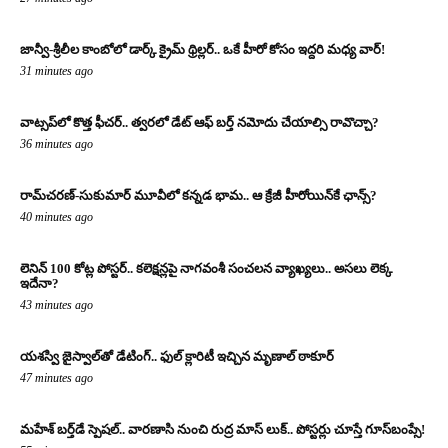
జాన్వీ-శ్రీలీల కాంబోలో డార్క్ క్రైమ్ థ్రిల్లర్.. ఒకే హీరో కోసం ఇద్దరి మధ్య వార్!
31 minutes ago
వాట్సప్‌లో కొత్త ఫీచర్.. త్వరలో డేట్ ఆఫ్ బర్త్ నమోదు చేయాల్సి రావొచ్చా?
36 minutes ago
రామ్‌చరణ్‌-సుకుమార్‌ మూవీలో కన్నడ భామ.. ఆ క్రేజీ హీరోయిన్‌కే ఛాన్స్?
40 minutes ago
లెనిన్ 100 కోట్ల పోస్టర్‌.. కలెక్షన్లపై నాగవంశీ సంచలన వ్యాఖ్యలు.. అసలు లెక్క
ఇదేనా?
43 minutes ago
యశస్వి జైస్వాల్‌తో డేటింగ్.. ఫుల్ క్లారిటీ ఇచ్చిన మృణాల్ ఠాకూర్‌
47 minutes ago
మహేశ్ బర్త్‌డే స్పెషల్.. వారణాసి నుంచి రుద్ర మాస్ లుక్.. పోస్టర్లు చూస్తే గూస్‌బంప్సే!