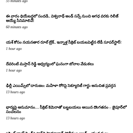
55 minutes ago
ఈ వారం థియేటర్లలో సందడి.. విశ్వనాథ్ అండ్ సన్స్ నుంచి అగధ వరకు రిలీజ్
అయ్యే సినిమాలివే!
60 minutes ago
యశ్ కోసం నయనతార రూల్ బ్రేక్.. ఇన్నాళ్ల సీక్రెట్ బయటపెట్టిన లేడీ సూపర్‌స్టార్!
1 hour ago
దేవరింటి మస్తాన్ రెడ్డి ఆధ్వర్యంలో ఘనంగా బోనాల వేడుకలు
1 hour ago
ఢిల్లీ ఎయిమ్స్‌లో దారుణం: మహిళా రోగిపై సెక్యూరిటీ గార్డు అనుచిత ప్రవర్తన
13 hours ago
భార్యపై అనుమానం… సీక్రెట్ కెమెరాతో బట్టబయలు అయిన దొంగతనం – జైపూర్‌లో
సంచలనం
13 hours ago