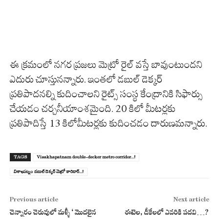
ఈ క్రమంలో నగర ప్రజలు మెట్రో రైల్‌ వస్తే బావుంటుందని
ఎదురు చూస్తునన్నారు. ఇంతలో డబుల్‌ డెక్కర్‌
ప్రతిపాదనల్ని కుదించాలని రైట్స్‌ సంస్థ కేంద్రానికి సిఫార్సు
చేయడం చర్చనీయాంశమైంది. 20 కిలో మీటర్లకు
ప్రతిపాదిస్తే 13 కిలోమీటర్లకు కుదించడం దారుణమన్నారు.
TAGS
Visakhapatnam double-decker metro corridor...!
విశాఖపట్నం డబుల్ డెక్కర్ మెట్రో కారిడార్...!
Previous article
Next article
చెన్నారం చెరువులో మళ్ళీ ‘ మొదలైన
ఈటెల, డీకేలలో ఎవరికి పదవి…?