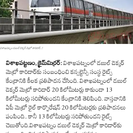
విశాఖపట్నం డబుల్ డెక్కర్ మెట్రో కారిడార్...!
విశాఖపట్టణం, క్రైమ్‌మిర్ర‌ర్‌:
విశాఖపట్నంలో డబుల్ డెక్కర్
మెట్రో కారిడార్‌కు సంబంధించి కన్సల్టెన్సీ సంస్థ రైట్స్
కేంద్రానికి కీలక ప్రతిపాదన చేసింది. విశాఖపట్నంలో డబుల్
డెక్కర్ మెట్రో కారిడార్‌ 20 కిలోమీటర్లు కాకుండా 13
కిలోమీటర్లు సరిపోతుందని కేంద్రానికి తెలిపింది. వాస్తవానికి
ఏపీ మెట్రో రైల్ కార్పొరేషన్ 20 కిలోమీటర్లకు ప్రతిపాదనలు
పంపింది.. కానీ 13 కిలోమీటర్లు సరిపోతుందని రైట్స్
చెబుతోంది.విశాఖపట్నం డబుల్‌ డెక్కర్‌ మెట్రో కారిడార్‌‌కు