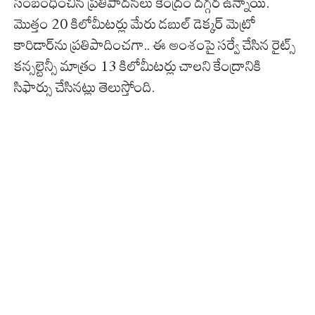
సంబంధించిన ప్రతిపాదనలు కేంద్రం దగ్గర ఉన్నాయి.
మొత్తం 20 కిలోమీటర్లు మేరు డబుల్ డెక్కర్ మెట్రో
కారిడార్‌ను ప్రతిపాదించగా.. ఈ అంశంపై సర్వే చేసిన రైట్స్
కన్సల్టెన్సీ మాత్రం 13 కిలోమీటర్లు చాలని కేంద్రానికి
సిఫార్సు చేసినట్లు తెలుస్తోంది.