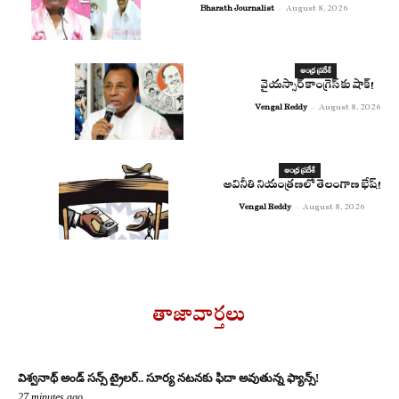
Bharath Journalist
-
August 8, 2026
ఆంధ్ర ప్రదేశ్
వైయస్సార్ కాంగ్రెస్ కు షాక్!
Vengal Reddy
-
August 8, 2026
ఆంధ్ర ప్రదేశ్
అవినీతి నియంత్రణలో తెలంగాణ భేష్!
Vengal Reddy
-
August 8, 2026
తాజావార్తలు
విశ్వనాథ్ అండ్ సన్స్ ట్రైలర్.. సూర్య నటనకు ఫిదా అవుతున్న ఫ్యాన్స్!
27 minutes ago