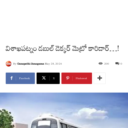
విశాఖపట్నం డబుల్ డెక్కర్ మెట్రో కారిడార్…!
By
Ganapathi Janagama
May 28, 2026
200
0
Facebook
X
Pinterest