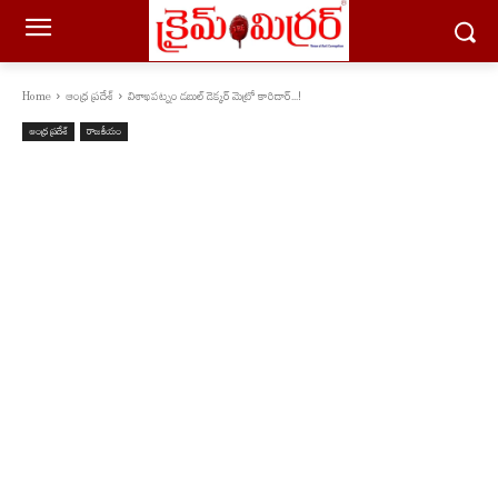
Home
ఆంధ్ర ప్రదేశ్
విశాఖపట్నం డబుల్ డెక్కర్ మెట్రో కారిడార్...!
ఆంధ్ర ప్రదేశ్
రాజకీయం