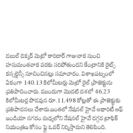
డబుల్ డెక్కర్ మెట్రో కారిడార్ గాజువాక నుంచి
హనుమంతవాక వరకు సరిపోతుందని కేంద్రానికి రైట్స్
కన్సల్టెన్సీ సూచించినట్లు సమాచారం. విశాఖపట్నంలో
ఏకంగా 140.13 కిలోమీటర్లు మెట్రో రైల్ ప్రాజెక్టును
ప్రతిపాదించారు. ముందుగా మొదటి దశలో 46.23
కిలోమీటర్ల పొడవున రూ.11,498 కోట్లతో ఈ ప్రాజెక్టుకు
ప్రతిపాదనలు చేశారు.ఇంతలో నేషనల్ హైవే అథారిటీ ఆఫ్
ఇండియా నగరం మధ్యలోని నేషనల్ హైవే దగ్గర ట్రాఫిక్
నియంత్రణ కోసం ఫ్లై ఓవర్ నిర్మిస్తామని తెలిపింది.