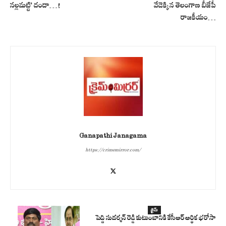
నల్లమట్టి’ దందా…!
వేడెక్కిన తెలంగాణ బీజేపీ
రాజ‌కీయం…
Ganapathi Janagama
https://crimemirror.com/
క్రైమ్
పెద్ది సుదర్శన్ రెడ్డి కుటుంబానికి కేసీఆర్ ఆర్థిక భరోసా