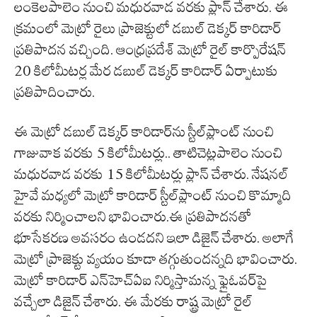
లంకెలపాలెం నుంచి మధురవాడ వరకు ప్లాన్ చేశారు. ఈ
క్రమంలో మెట్రో రైలు ప్రాజెక్టులో డబుల్ డెక్కర్ కారిడార్
ప్రతిపాదన వచ్చింది. ఆంధ్రప్రదేశ్ మెట్రో రైల్‌ కార్పొరేషన్‌
20 కిలోమీటర్ల మేర డబుల్‌ డెక్కర్‌ కారిడార్ ఏర్పాటుకు
ప్రతిపాదించారు.
ఈ మెట్రో డబుల్ డెక్కర్ కారిడార్‌ను స్టీల్‌ప్లాంట్‌ నుంచి
గాజువాక వరకు 5 కిలోమీటర్లు.. తాటిచెట్లపాలెం నుంచి
మధురవాడ వరకు 15 కిలోమీటర్లు ప్లాన్ చేశారు. నేషనల్
హైవే మధ్యలో మెట్రో కారిడార్ స్టీల్‌ప్లాంట్ నుంచి కొమ్మాది
వరకు నిర్మించాలని భావించారు.ఈ ప్రతిపాదనతో
భూసేకరణ అవసరం ఉండదని ఇలా డిజైన్ చేశారు. అలాగే
మెట్రో ప్రాజెక్టు వ్యయం కూడా తగ్గుతుందన్నది భావించారు.
మెట్రో కారిడార్‌ ఎన్‌హెచ్‌ఏఐ నిర్మిస్తామన్న ఫ్లైఓవర్‌పై
వచ్చేలా డిజైన్‌ చేశారు. ఈ మేరకు రాష్ట్ర మెట్రో రైల్‌