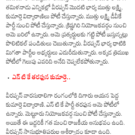
తమిళనాడు ఎన్నికల్లో వీరప్పన్ మొదటి భార్య ముత్తు లక్ష్మి,
కుమార్తె విద్యారాణిలు పోటీ చేస్తున్నారు. ముత్తు లక్ష్మి డీవీకే
పార్టీ నుంచి పోటీ చేస్తున్నారు. క్రిష్ణగిరి నియోజకవర్గం నుంచి
ఆమె బరిలో ఉన్నారు. ఆమె ప్రత్యర్థులకు గట్టి పోటీ ఇస్తున్నట్లు
పొలిటికల్ పండితులు చెబుతున్నారు. వీరప్పన్ భార్య ధాటికి
మిగతా పార్టీల అభ్యర్థులు ఎదురీదుతున్నారు. అక్కడ త్రిముఖ
పోటీలో గెలుపు ఎవరిది అనేది చెప్పలేకపోతున్నారు.
ఎన్ టి కే తరఫున కుమార్తె..
వీరప్పన్ వారసురాలిగా రంగంలోకి దిగారు ఆయన పెద్ద
కుమార్తె విద్యారాణి. ఎన్ టి కే పార్టీ తరఫున ఆమె పోటీలో
ఉన్నారు. మెట్టూరు నియోజకవర్గ నుంచి పోటీ చేస్తున్నారు.
అయితే ఈ ఇద్దరికీ గత మంచి రాజకీయ అనుభవం ఉంది.
వీరప్పన్ సానుభూతిపరుల ఆశీర్వాదం కూడా ఉంది.