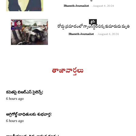
Bharath Journalist
-
August 6, 2026
క్రైమ్
రోడ్డు ప్రమాదంలో గ్యాంగ్‌స్టర్ చిన్న కుమారుడు మృతి
Bharath Journalist
-
August 6, 2026
తాజావార్తలు
కవితపై బిఆర్ఎస్ సైలెన్స్!
6 hours ago
అగ్రిగోల్డ్ బాధితులకు శుభవార్త!
6 hours ago