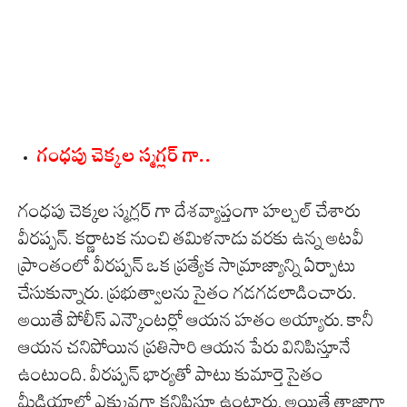
గంధపు చెక్కల స్మగ్లర్ గా..
గంధపు చెక్కల స్మగ్లర్ గా దేశవ్యాప్తంగా హల్చల్ చేశారు
వీరప్పన్. కర్ణాటక నుంచి తమిళనాడు వరకు ఉన్న అటవీ
ప్రాంతంలో వీరప్పన్ ఒక ప్రత్యేక సామ్రాజ్యాన్ని ఏర్పాటు
చేసుకున్నారు. ప్రభుత్వాలను సైతం గడగడలాడించారు.
అయితే పోలీస్ ఎన్కౌంటర్లో ఆయన హతం అయ్యారు. కానీ
ఆయన చనిపోయిన ప్రతిసారి ఆయన పేరు వినిపిస్తూనే
ఉంటుంది. వీరప్పన్ భార్యతో పాటు కుమార్తె సైతం
మీడియాలో ఎక్కువగా కనిపిస్తూ ఉంటారు. అయితే తాజాగా