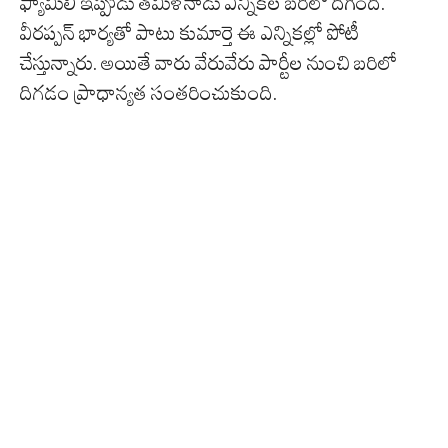
ఫ్యామిలీ ఇప్పుడు తమిళనాడు ఎన్నికల బరిలో దిగింది.
వీరప్పన్ భార్యతో పాటు కుమార్తె ఈ ఎన్నికల్లో పోటీ
చేస్తున్నారు. అయితే వారు వేరువేరు పార్టీల నుంచి బరిలో
దిగడం ప్రాధాన్యత సంతరించుకుంది.