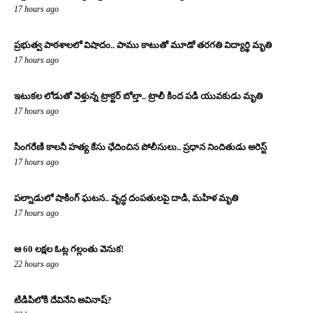
17 hours ago
ప్రభుత్వ పాఠశాలలో విషాదం.. పాము కాటుతో మూడో తరగతి విద్యార్థి మృతి
17 hours ago
ఇటుకల లోడుతో వెళ్తున్న ట్రాక్టర్ బోల్తా.. ట్రాలీ కింద పడి యువకుడు మృతి
17 hours ago
సింగరేణి కాలనీ హత్య కేసు ఛేదించిన పోలీసులు.. ప్రధాన నిందితుడు అరెస్ట్
17 hours ago
పల్నాడులో షాకింగ్ ఘటన.. వృద్ధ దంపతులపై దాడి, మహిళ మృతి
17 hours ago
ఆ 60 లక్షల ఓట్ల గల్లంతు వెనుక!
22 hours ago
టిడిపిలోకి దేవినేని అవినాష్?