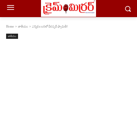
Home
జాతీయం
ఎన్నికల బరిలో వీరప్పన్ ఫ్యామిలీ!
జాతీయం