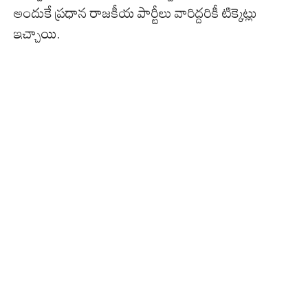
అందుకే ప్రధాన రాజకీయ పార్టీలు వారిద్దరికీ టిక్కెట్లు
ఇచ్చాయి.