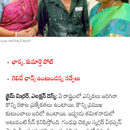
ఎన్నికల బరిలో వీరప్పన్ ఫ్యామిలీ!
భార్య, కుమార్తె పోటి
గెలిచే ఛాన్స్ ఉంటుందన్న సర్వేలు
క్రైమ్ మిర్రర్, ఎలక్షన్ డెస్క్:
ఏ రాష్ట్రంలో ఎన్నికలు జరిగినా
కొన్ని రకాల ప్రత్యేకతలు ఉంటాయి. కొన్ని ప్రముఖ
కుటుంబాలు బరిలో ఉంటాయి. ఇప్పుడు తమిళనాడులో
అటువంటి సీన్ కనిపిస్తోంది. గంధపు చెక్కల స్మగ్లర్ వీరప్పన్