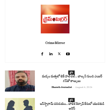
Crime Mirror
క్రైమ్
మద్యం మత్తులో టెకీ హల్‌చల్.. బాల్కనీ నుంచి ఎయిర్
గన్‌తో కాల్పులు
Bharath Journalist
-
August 6, 2026
క్రైమ్
ఇన్‌స్టాగ్రామ్ పరిచయం.. బాలిక కిడ్నాప్ కేసులో యువకుడి
అరెస్ట్