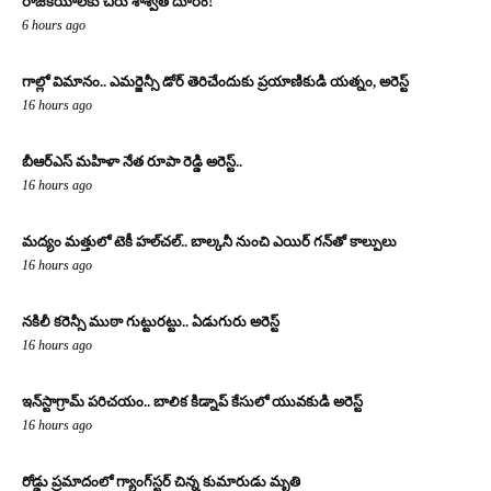
రాజకీయాలకు చిరు శాశ్వత దూరం!
6 hours ago
గాల్లో విమానం.. ఎమర్జెన్సీ డోర్ తెరిచేందుకు ప్రయాణికుడి యత్నం, అరెస్ట్
16 hours ago
బీఆర్ఎస్ మహిళా నేత రూపా రెడ్డి అరెస్ట్..
16 hours ago
మద్యం మత్తులో టెకీ హల్‌చల్.. బాల్కనీ నుంచి ఎయిర్ గన్‌తో కాల్పులు
16 hours ago
నకిలీ కరెన్సీ ముఠా గుట్టురట్టు.. ఏడుగురు అరెస్ట్
16 hours ago
ఇన్‌స్టాగ్రామ్ పరిచయం.. బాలిక కిడ్నాప్ కేసులో యువకుడి అరెస్ట్
16 hours ago
రోడ్డు ప్రమాదంలో గ్యాంగ్‌స్టర్ చిన్న కుమారుడు మృతి