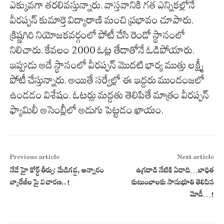
ఎక్కువగా తరలివస్తున్నారు. వాస్తవానికి గత ఎన్నికల్లోనే
వీరప్పన్ కుమార్తె విద్యారాణి మంచి ప్రభావం చూపారు.
క్రిష్ణగిరి నియోజకవర్గంలో పోటీ చేసి రెండో స్థానంలో
నిలిచారు. కేవలం 2000 ఓట్ల తేడాతోనే ఓడిపోయారు.
ఇప్పుడు అదే స్థానంలో వీరప్పన్ మొదటి భార్య ముత్తు లక్ష్మీ
పోటీ చేస్తున్నారు. అయితే సర్వేల్లో ఈ ఇద్దరు ముందంజలో
ఉండడం విశేషం. ఓటర్లు మద్దతు తెలిపితే మాత్రం వీరప్పన్
ఫ్యామిలీ అసెంబ్లీలో అడుగు పెట్టడం ఖాయం.
Previous article
Next article
నేడే హై కోర్ట్ తీర్పు: మేడిగడ్డ, అన్నారం
ఉగ్ర‌దాడి నేటికి ఏడాది…బాధిత
బ్యారేజీల పై విచారణ..!
కుటుంబాల‌కు సానుభూతి తెలిపిన
మోడీ…!