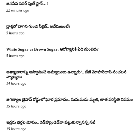
జనసేన పవర్ ఫుల్ ప్లాన్…!
22 minutes ago
ద్రాక్షలో దాగిన గుండె సీక్రెట్.. అదేమిటంటే?
5 hours ago
White Sugar vs Brown Sugar: ఆరోగ్యానికి ఏది మంచిది?
5 hours ago
అత్యాచారాన్ని ఆస్వాదించే అమ్మాయిలు ఉన్నారు’.. టీజీ మోహన్‌దాస్‌ సంచలన
వ్యాఖ్యలు
14 hours ago
జగిత్యాల బైపాస్‌ రోడ్డులో ఘోర ప్రమాదం.. మనుమడు మృతి, తాత పరిస్థితి విషమం
15 hours ago
ఇద్దరు భర్తల మోసం.. రెడ్‌హ్యాండెడ్‌గా పట్టుకున్నానన్న నటి
15 hours ago