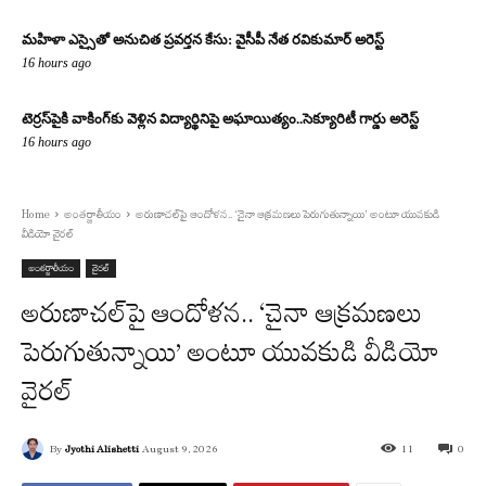
మహిళా ఎస్సైతో అనుచిత ప్రవర్తన కేసు: వైసీపీ నేత రవికుమార్ అరెస్ట్
16 hours ago
టెర్రస్‌పైకి వాకింగ్‌కు వెళ్లిన విద్యార్థినిపై అఘాయిత్యం..సెక్యూరిటీ గార్డు అరెస్ట్
16 hours ago