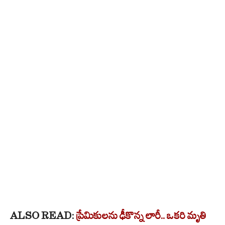
ALSO READ:
ప్రేమికులను ఢీకొన్న లారీ.. ఒకరి మృతి