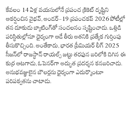
కేవలం 14 ఏళ్ల వయసులోనే ప్రపంచ క్రికెట్ దృష్టిని
ఆకర్షించిన వైభవ్, అండర్-19 ప్రపంచకప్ 2026 పోటీల్లో
తన దూకుడు బ్యాటింగ్‌తో సంచలనం సృష్టించాడు. ఒత్తిడి
పరిస్థితుల్లోనూ ధైర్యంగా ఆడే తీరు అతనికి ప్రత్యేక గుర్తింపు
తీసుకొచ్చింది. అంతేకాదు, భారత ప్రీమియర్ లీగ్ 2025
సీజన్‌లో రాజస్థాన్ రాయల్స్ జట్టు తరఫున బరిలోకి దిగిన ఈ
కుర్ర ఆటగాడు, ఓపెనర్‌గా అద్భుత ప్రదర్శన కనబరిచాడు.
అనుభవజ్ఞులైన బౌలర్లను ధైర్యంగా ఎదుర్కొంటూ
పరిపక్వతను చాటాడు.