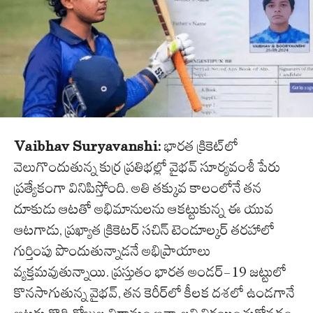
Vaibhav Suryavanshi:
భారత క్రికెట్‌లో
వెలుగొందుతున్న కుర్ర ప్రతిభల్లో వైభవ్ సూర్యవంశీ పేరు
ప్రత్యేకంగా వినిపిస్తోంది. అతి తక్కువ కాలంలోనే తన
దూకుడు ఆటతో అభిమానులను ఆకట్టుకున్న ఈ యువ
ఆటగాడు, ప్రఖ్యాత క్రికెటర్ సచిన్ టెండూల్కర్ తరహాలో
గుర్తింపు పొందుతున్నాడనే అభిప్రాయాలు
వ్యక్తమవుతున్నాయి. ప్రస్తుతం భారత అండర్-19 జట్టులో
కొనసాగుతున్న వైభవ్, తన కెరీర్‌లో కీలక దశలో ఉండగానే