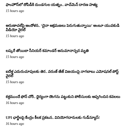
ఫాంహౌస్‌లో దోపిడీకి దుండగుల యత్నం.. వాచ్‌మెన్‌ దారణ హత్య
15 hours ago
అరుణాచల్‌పై ఆందోళన.. ‘చైనా ఆక్రమణలు పెరుగుతున్నాయి’ అంటూ యువకుడి
వీడియో వైరల్
15 hours ago
లష్కరే తోయిబా సీనియర్ కమాండర్ అనుమానాస్పద మృతి
15 hours ago
ఐదేళ్ల ఎదురుచూపులకు తెర.. వరుణ్ తేజ్ విజయంపై నాగబాబు ఎమోషనల్ పోస్ట్
వైరల్
15 hours ago
కళ్లముందే ఫోన్ చోరీ.. ధైర్యంగా దొంగను పట్టుకుని పోలీసులకు అప్పగించిన కవలలు
16 hours ago
UPI ఛార్జీలపై కేంద్రం కీలక ప్రకటన.. వినియోగదారులకు గుడ్‌న్యూస్!
16 hours ago