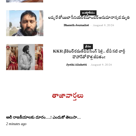
అంతర్జాతీయం
లష్కరే తోయిబా సీనియర్ కమాండర్ అనుమానాస్పద మృతి
Bharath Journalist
-
August 9, 2026
క్రీడలు
KKR క్రికెటర్ రమణ్‌దీప్ సింగ్ పెళ్లి.. టీవీ నటి చార్లీ
చౌహాన్‌తో కొత్త జీవితం!
Jyothi Alishetti
-
August 9, 2026
తాజావార్తలు
అలీ రాజ‌కీయాల‌కు దూరం….! ఎందుకో తెలుసా…
2 minutes ago