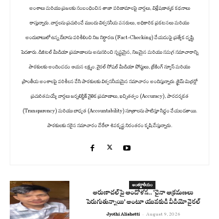
అంశాలు మరియు ప్రజలకు సంబంధించిన తాజా పరిణామాలపై వార్తలు, విశ్లేషణాత్మక కథనాలు
రాస్తున్నారు. వార్తలను ప్రచురించే ముందు విశ్వసనీయ వనరులు, అధికారిక ప్రకటనలు మరియు
అందుబాటులో ఉన్న డేటాను పరిశీలించి నిజ నిర్ధారణ (Fact-Checking) చేయడంపై ప్రత్యేక దృష్టి
పెడతారు. డిజిటల్ మీడియా ప్రమాణాలను అనుసరించి స్పష్టమైన, నిజమైన మరియు సమగ్ర సమాచారాన్ని
పాఠకులకు అందించడం ఆయన లక్ష్యం. వైరల్ సోషల్ మీడియా పోస్టులు, బ్రేకింగ్ న్యూస్ మరియు
ప్రాంతీయ అంశాలపై పరిశీలన చేసి పాఠకులకు విశ్వసనీయమైన సమాచారం అందిస్తున్నారు. క్రైమ్ మిర్రర్లో
ప్రచురితమయ్యే వార్తలు జర్నలిస్టిక్ నైతిక ప్రమాణాలు, ఖచ్చితత్వం (Accuracy), పారదర్శకత
(Transparency) మరియు బాధ్యత (Accountability) సూత్రాలను పాటిస్తూ సిద్ధం చేయబడతాయి.
పాఠకులకు సరైన సమాచారం చేరేలా శివకృష్ణ నిరంతరం కృషి చేస్తున్నారు.
అంతర్జాతీయం
అరుణాచల్‌పై ఆందోళన.. ‘చైనా ఆక్రమణలు
పెరుగుతున్నాయి’ అంటూ యువకుడి వీడియో వైరల్
Jyothi Alishetti
-
August 9, 2026