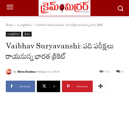
Home
అంతర్జాతీయం
Vaibhav Suryavanshi: పది పరీక్షలు రాయనున్న భారత క్రికెట్‌
అంతర్జాతీయం
క్రీడలు
Vaibhav Suryavanshi: పది పరీక్షలు
రాయనున్న భారత క్రికెట్‌
By
Shiva Krishna
February 14, 2026
172
0
Facebook
X
Pinterest