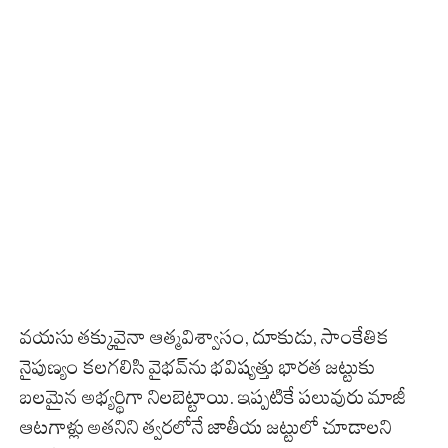
వయసు తక్కువైనా ఆత్మవిశ్వాసం, దూకుడు, సాంకేతిక
నైపుణ్యం కలగలిసి వైభవ్‌ను భవిష్యత్తు భారత జట్టుకు
బలమైన అభ్యర్థిగా నిలబెట్టాయి. ఇప్పటికే పలువురు మాజీ
ఆటగాళ్లు అతనిని త్వరలోనే జాతీయ జట్టులో చూడాలని