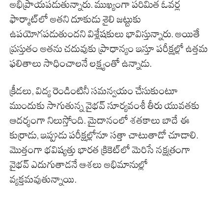
అభిప్రాయపడుతున్నారు. ముఖ్యంగా పరిమిత ఓవర్ల
ఫార్మాట్‌లో అతని దూకుడు శైలి జట్టుకు
ఉపయోగపడుతుందని విశ్లేషకులు భావిస్తున్నారు. అయితే
ప్రస్తుతం అతను చదువుకు ప్రాధాన్యం ఇస్తూ పరీక్షల్లో ఉత్తమ
ఫలితాలు సాధించాలనే లక్ష్యంతో ఉన్నాడు.
క్రీడలు, విద్య రెండింటినీ సమన్వయం చేసుకుంటూ
ముందుకు సాగుతున్న వైభవ్ సూర్యవంశీ తీరు యువతకు
ఆదర్శంగా నిలుస్తోంది. మైదానంలో శతకాలు బాదే ఈ
కుర్రాడు, ఇప్పుడు పరీక్షల్లోనూ సత్తా చాటుతాడో చూడాలి.
మొత్తంగా భవిష్యత్తు భారత క్రికెట్‌లో మెరిసే నక్షత్రంగా
వైభవ్ ఎదుగుతాడనే ఆశలు అభిమానుల్లో
వ్యక్తమవుతున్నాయి.