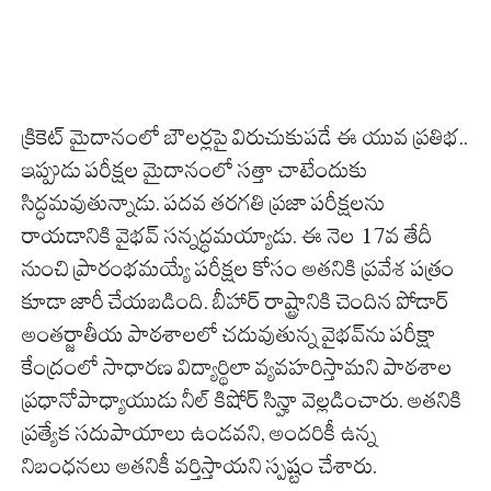
క్రికెట్ మైదానంలో బౌలర్లపై విరుచుకుపడే ఈ యువ ప్రతిభ..
ఇప్పుడు పరీక్షల మైదానంలో సత్తా చాటేందుకు
సిద్ధమవుతున్నాడు. పదవ తరగతి ప్రజా పరీక్షలను
రాయడానికి వైభవ్ సన్నద్ధమయ్యాడు. ఈ నెల 17వ తేదీ
నుంచి ప్రారంభమయ్యే పరీక్షల కోసం అతనికి ప్రవేశ పత్రం
కూడా జారీ చేయబడింది. బీహార్ రాష్ట్రానికి చెందిన పోడార్
అంతర్జాతీయ పాఠశాలలో చదువుతున్న వైభవ్‌ను పరీక్షా
కేంద్రంలో సాధారణ విద్యార్థిలా వ్యవహరిస్తామని పాఠశాల
ప్రధానోపాధ్యాయుడు నీల్ కిషోర్ సిన్హా వెల్లడించారు. అతనికి
ప్రత్యేక సదుపాయాలు ఉండవని, అందరికీ ఉన్న
నిబంధనలు అతనికీ వర్తిస్తాయని స్పష్టం చేశారు.