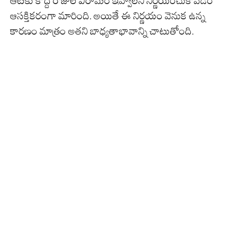
ఆటకు కొద్ది రోజుల విరామం ఇవ్వాలని నిర్ణయించుకోవడం
ఆసక్తికరంగా మారింది. అయితే ఈ నిర్ణయం వెనుక ఉన్న
కారణం మాత్రం అతని బాధ్యతాభావాన్ని చాటుతోంది.