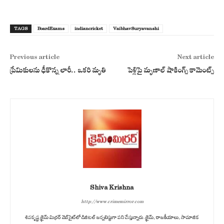
TAGS
BoardExams
indiancricket
VaibhavSuryavanshi
Previous article
Next article
ప్రేమికులను ఢీకొన్న లారీ.. ఒకరి మృతి
పెళ్లిపై మృణాల్ షాకింగ్స్ కామెంట్స్
Shiva Krishna
http://www.crimemirror.com
శివకృష్ణ క్రైమ్ మిర్రర్ వెబ్‌సైట్‌లో డిజిటల్ జర్నలిస్టుగా పని చేస్తున్నారు. క్రైమ్, రాజకీయాలు, సామాజిక