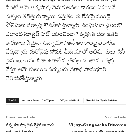
దీంతో ఆమె ఆత్మహత్య వెనుక అసలు కారణం ఏమిటనే
ప్రశ్నలు తలెత్తుతున్నాయి.ప్రస్తుతం ఈ కేసుపై ముంబై
పోలీసులు దర్యాప్తు కొనసాగిస్తున్నారు. సంఘటనా స్థలంలో
ఎలాంటి సూసైడ్ నోట్ లభించిందా? వ్యక్తిగత లేదా ఇతర
కారణాలు ఏమైనా ఉన్నాయా? అనే అంశాలపై విచారణ
చేస్తున్నారు. మరోవైపు సోషల్ మీడియాలో అభిమానులు, సినీ
ప్రముఖులు సంచితా ఉగాలే మృతిపట్ల సంతాపం వ్యక్తం
చేస్తూ ఆమె కుటుంబ సభ్యులకు ప్రగాఢ సానుభూతి
తెలియజేస్తున్నారు.
TAGS
Actress Sanchitha Ugale
Bollywood Shock
Sanchitha Ugale Suicide
Previous article
Next article
నవ్వుతూ స్కూల్‌కు వెళ్లిన బాలుడు..
Vijay-Sangeetha Divorce