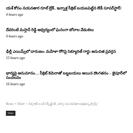
యశ్ కోసం నయనతార రూల్ బ్రేక్.. ఇన్నాళ్ల సీక్రెట్ బయటపెట్టిన లేడీ సూపర్‌స్టార్!
4 hours ago
దేవరింటి మస్తాన్ రెడ్డి ఆధ్వర్యంలో ఘనంగా బోనాల వేడుకలు
4 hours ago
ఢిల్లీ ఎయిమ్స్‌లో దారుణం: మహిళా రోగిపై సెక్యూరిటీ గార్డు అనుచిత ప్రవర్తన
15 hours ago
భార్యపై అనుమానం… సీక్రెట్ కెమెరాతో బట్టబయలు అయిన దొంగతనం – జైపూర్‌లో
సంచలనం
16 hours ago