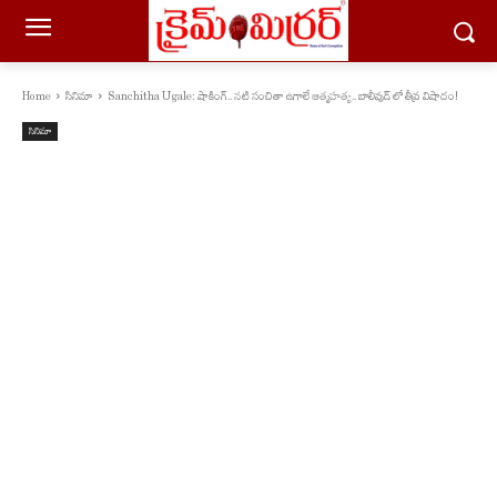
Home
సినిమా
Sanchitha Ugale: షాకింగ్.. నటి సంచితా ఉగాలే ఆత్మహత్య.. బాలీవుడ్‌ లో తీవ్ర విషాదం!
సినిమా