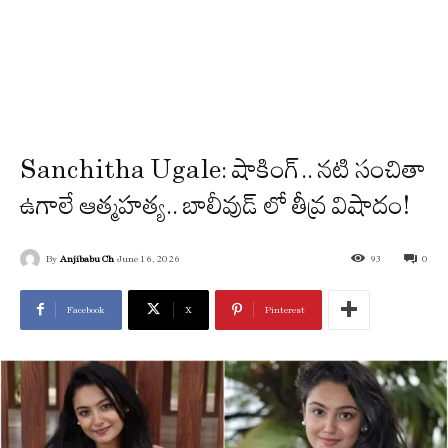
Sanchitha Ugale: షాకింగ్.. నటి సంచితా
ఉగాలే ఆత్మహత్య.. బాలీవుడ్‌ లో తీవ్ర విషాదం!
By
Anjibabu Ch
June 16, 2026
93
0
Facebook
X
Pinterest