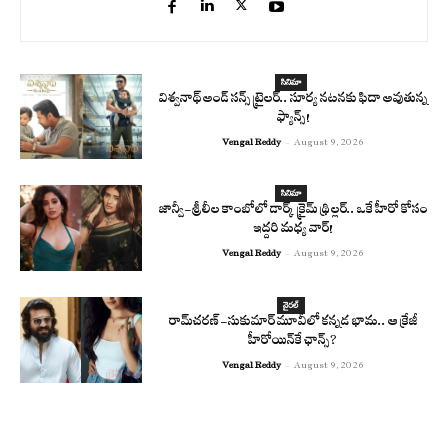
సినిమా
విశ్వనాథ్ అండ్ సన్స్ ట్రైలర్.. సూర్య నటనకు ఫిదా అవుతున్న
ఫ్యాన్స్!
Vengal Reddy
-
August 9, 2026
సినిమా
జాన్వీ-శ్రీలీల కాంబోలో డార్క్ క్రైమ్ థ్రిల్లర్.. ఒకే హీరో కోసం
ఇద్దరి మధ్య వార్!
Vengal Reddy
-
August 9, 2026
వైరల్
రామ్‌చరణ్‌-సుకుమార్‌ మూవీలో కన్నడ భామ.. ఆ క్రేజీ
హీరోయిన్‌కే ఛాన్స్?
Vengal Reddy
-
August 9, 2026