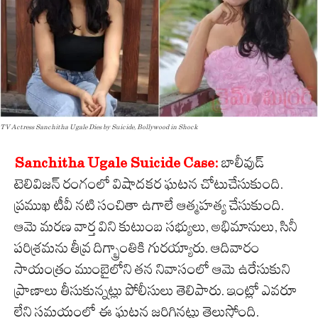
TV Actress Sanchitha Ugale Dies by Suicide, Bollywood in Shock
Sanchitha Ugale Suicide Case:
బాలీవుడ్
టెలివిజన్ రంగంలో విషాదకర ఘటన చోటుచేసుకుంది.
ప్రముఖ టీవీ నటి సంచితా ఉగాలే ఆత్మహత్య చేసుకుంది.
ఆమె మరణ వార్త విని కుటుంబ సభ్యులు, అభిమానులు, సినీ
పరిశ్రమను తీవ్ర దిగ్భ్రాంతికి గురయ్యారు. ఆదివారం
సాయంత్రం ముంబైలోని తన నివాసంలో ఆమె ఉరేసుకుని
ప్రాణాలు తీసుకున్నట్లు పోలీసులు తెలిపారు. ఇంట్లో ఎవరూ
లేని సమయంలో ఈ ఘటన జరిగినట్లు తెలుస్తోంది.