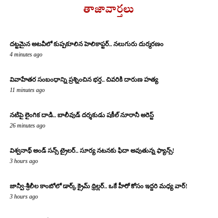
తాజావార్తలు
దట్టమైన అటవీలో కుప్పకూలిన హెలికాప్టర్.. నలుగురు దుర్మరణం
4 minutes ago
వివాహేతర సంబంధాన్ని ప్రశ్నించిన భర్త.. చివరికి దారుణ హత్య
11 minutes ago
నటిపై లైంగిక దాడి.. బాలీవుడ్ దర్శకుడు షకీల్ నూరానీ అరెస్ట్
26 minutes ago
విశ్వనాథ్ అండ్ సన్స్ ట్రైలర్.. సూర్య నటనకు ఫిదా అవుతున్న ఫ్యాన్స్!
3 hours ago
జాన్వీ-శ్రీలీల కాంబోలో డార్క్ క్రైమ్ థ్రిల్లర్.. ఒకే హీరో కోసం ఇద్దరి మధ్య వార్!
3 hours ago