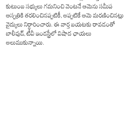
కుటుంబ సభ్యులు గమనించి వెంటనే ఆమెను సమీప
ఆస్పత్రికి తరలించినప్పటికీ, అప్పటికే ఆమె మరణించినట్లు
వైద్యులు నిర్ధారించారు. ఈ వార్త బయటకు రావడంతో
బాలీవుడ్, టీవీ ఇండస్ట్రీలో విషాద ఛాయలు
అలుముకున్నాయి.