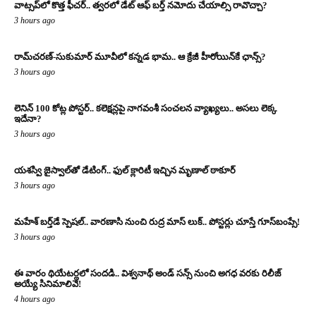
వాట్సప్‌లో కొత్త ఫీచర్.. త్వరలో డేట్ ఆఫ్ బర్త్ నమోదు చేయాల్సి రావొచ్చా?
3 hours ago
రామ్‌చరణ్‌-సుకుమార్‌ మూవీలో కన్నడ భామ.. ఆ క్రేజీ హీరోయిన్‌కే ఛాన్స్?
3 hours ago
లెనిన్ 100 కోట్ల పోస్టర్‌.. కలెక్షన్లపై నాగవంశీ సంచలన వ్యాఖ్యలు.. అసలు లెక్క
ఇదేనా?
3 hours ago
యశస్వి జైస్వాల్‌తో డేటింగ్.. ఫుల్ క్లారిటీ ఇచ్చిన మృణాల్ ఠాకూర్‌
3 hours ago
మహేశ్ బర్త్‌డే స్పెషల్.. వారణాసి నుంచి రుద్ర మాస్ లుక్.. పోస్టర్లు చూస్తే గూస్‌బంప్సే!
3 hours ago
ఈ వారం థియేటర్లలో సందడి.. విశ్వనాథ్ అండ్ సన్స్ నుంచి అగధ వరకు రిలీజ్
అయ్యే సినిమాలివే!
4 hours ago