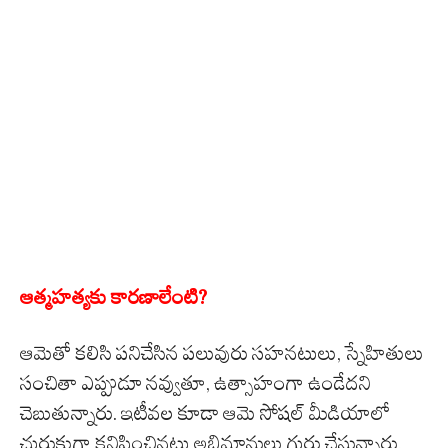
ఆత్మహత్యకు కారణాలేంటి?
ఆమెతో కలిసి పనిచేసిన పలువురు సహనటులు, స్నేహితులు
సంచితా ఎప్పుడూ నవ్వుతూ, ఉత్సాహంగా ఉండేదని
చెబుతున్నారు. ఇటీవల కూడా ఆమె సోషల్ మీడియాలో
చురుకుగా కనిపించినట్లు అభిమానులు గుర్తు చేస్తున్నారు.