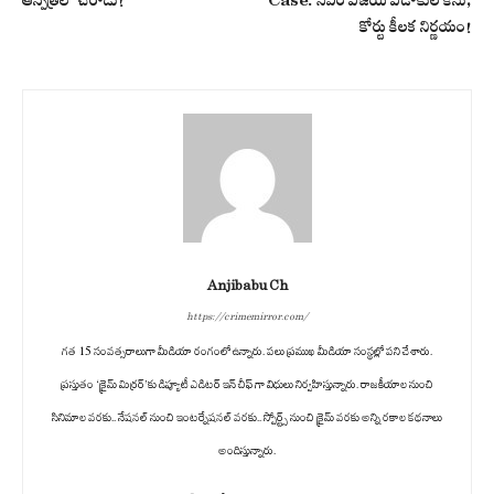
ఆస్పత్రిలో చేరాడు!
Case: సీఎం విజయ్‌ విడాకుల కేసు,
కోర్టు కీలక నిర్ణయం!
Anjibabu Ch
https://crimemirror.com/
గత 15 సంవత్సరాలుగా మీడియా రంగంలో ఉన్నారు. పలు ప్రముఖ మీడియా సంస్థల్లో పని చేశారు.
ప్రస్తుతం ‘క్రైమ్ మిర్రర్’కు డిప్యూటీ ఎడిటర్ ఇన్ చీఫ్ గా విధులు నిర్వహిస్తున్నారు. రాజకీయాల నుంచి
సినిమాల వరకు.. నేషనల్ నుంచి ఇంటర్నేషనల్ వరకు.. స్పోర్ట్స్ నుంచి క్రైమ్ వరకు అన్ని రకాల కథనాలు
అందిస్తున్నారు.