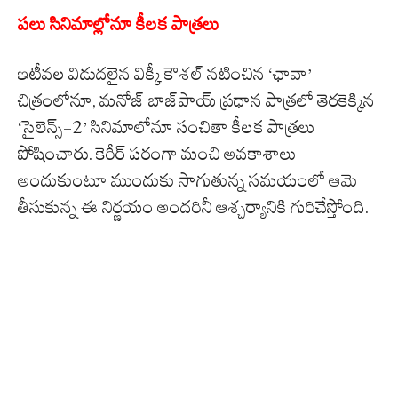
పలు సినిమాల్లోనూ కీలక పాత్రలు
ఇటీవల విడుదలైన విక్కీ కౌశల్ నటించిన ‘ఛావా’
చిత్రంలోనూ, మనోజ్ బాజ్‌పాయ్ ప్రధాన పాత్రలో తెరకెక్కిన
‘సైలెన్స్-2’ సినిమాలోనూ సంచితా కీలక పాత్రలు
పోషించారు. కెరీర్ పరంగా మంచి అవకాశాలు
అందుకుంటూ ముందుకు సాగుతున్న సమయంలో ఆమె
తీసుకున్న ఈ నిర్ణయం అందరినీ ఆశ్చర్యానికి గురిచేస్తోంది.