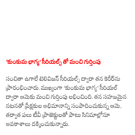
‘కుంకుమ భాగ్య’ సీరియల్స్ తో మంచి గుర్తింపు
సంచితా ఉగాలే టెలివిజన్ సీరియల్స్ ద్వారా తన కెరీర్‌ను
ప్రారంభించారు. ముఖ్యంగా ‘కుంకుమ భాగ్య’ సీరియల్
ద్వారా ఆమెకు మంచి గుర్తింపు లభించింది. తన సహజమైన
నటనతో ప్రేక్షకుల అభిమానాన్ని సంపాదించుకున్న ఆమె,
తర్వాత పలు టీవీ ప్రాజెక్టులతో పాటు సినిమాల్లోనూ
అవకాశాలు దక్కించుకున్నారు.