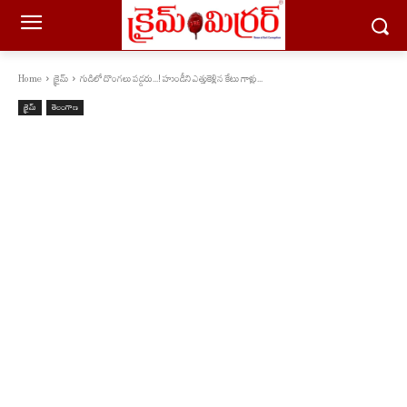
Home
క్రైమ్
గుడిలో దొంగ‌లు ప‌డ్డ‌రు...! హుండీని ఎత్తుకెళ్లిన కేటు గాళ్లు...
క్రైమ్
తెలంగాణ