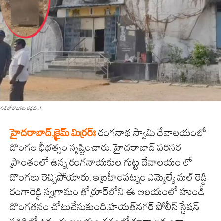
గుడిలో దొంగ‌లు ప‌డ్డ‌రు...!
హైద‌రాబాద్‌,క్రైమ్ మిర్ర‌ర్ః
రంగనాథ స్వామి దేవాలయంలో
దొంగల భీభత్సం సృష్టించారు. హైదరాబాద్‌ పరిసర
ప్రాంతంలో ఉన్న రంగనాయకుల గుట్ట దేవాలయం లో
దొంగలు రెచ్చిపోయారు. ఇబ్రహీంపట్నం ఎమ్మెల్యే మల్ రెడ్డి
రంగారెడ్డి స్వగ్రామం తోర్రూర్‌లోని ఈ ఆలయంలో హుండీ
దొంగతనం చోటుచేసుకుంది.హయత్‌నగర్ పోలీస్ స్టేషన్