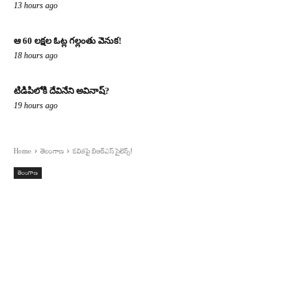
13 hours ago
ఆ 60 లక్షల ఓట్ల గల్లంతు వెనుక!
18 hours ago
టిడిపిలోకి దేవినేని అవినాష్?
19 hours ago