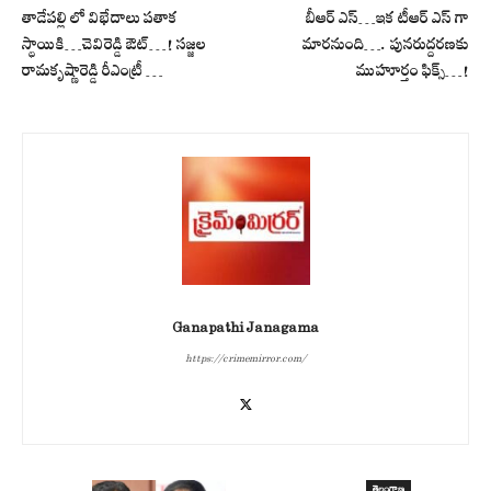
తాడేపల్లి లో విభేదాలు పతాక
బీఆర్ ఎస్‌…ఇక‌ టీఆర్ ఎస్ గా
స్థాయికి…చెవిరెడ్డి ఔట్…! సజ్జల
మార‌నుంది…. పున‌రుద్ద‌ర‌ణ‌కు
రామకృష్ణారెడ్డి రీఎంట్రీ …
ముహూర్తం ఫిక్స్‌…!
Ganapathi Janagama
https://crimemirror.com/
తెలంగాణ