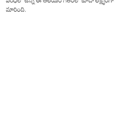
పరిధిలో ఉన్న ఈ ఆలయం గతంలో కూడా లక్ష్యంగా
మారింది.