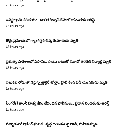
13 hours ago
ఇన్‌స్టాగ్రామ్ పరిచయం.. బాలిక కిడ్నాప్ కేసులో యువకుడి అరెస్ట్
13 hours ago
రోడ్డు ప్రమాదంలో గ్యాంగ్‌స్టర్ చిన్న కుమారుడు మృతి
13 hours ago
ప్రభుత్వ పాఠశాలలో విషాదం.. పాము కాటుతో మూడో తరగతి విద్యార్థి మృతి
13 hours ago
ఇటుకల లోడుతో వెళ్తున్న ట్రాక్టర్ బోల్తా.. ట్రాలీ కింద పడి యువకుడు మృతి
13 hours ago
సింగరేణి కాలనీ హత్య కేసు ఛేదించిన పోలీసులు.. ప్రధాన నిందితుడు అరెస్ట్
13 hours ago
పల్నాడులో షాకింగ్ ఘటన.. వృద్ధ దంపతులపై దాడి, మహిళ మృతి