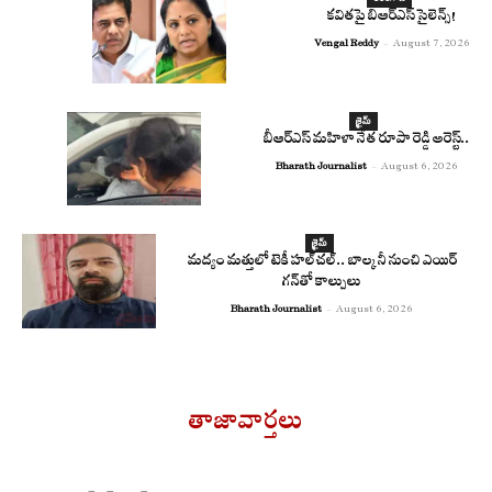
కవితపై బిఆర్ఎస్ సైలెన్స్!
Vengal Reddy
-
August 7, 2026
క్రైమ్
బీఆర్ఎస్ మహిళా నేత రూపా రెడ్డి అరెస్ట్..
Bharath Journalist
-
August 6, 2026
క్రైమ్
మద్యం మత్తులో టెకీ హల్‌చల్.. బాల్కనీ నుంచి ఎయిర్
గన్‌తో కాల్పులు
Bharath Journalist
-
August 6, 2026
తాజావార్తలు