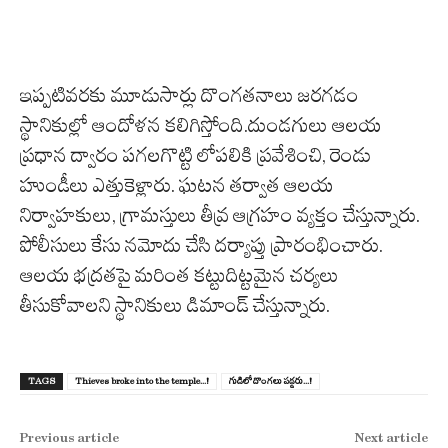
ఇప్పటివరకు మూడుసార్లు దొంగతనాలు జరగడం
స్థానికుల్లో ఆందోళన కలిగిస్తోంది.దుండగులు ఆలయ
ప్రధాన ద్వారం పగలగొట్టి లోపలికి ప్రవేశించి, రెండు
హుండీలు ఎత్తుకెళ్లారు. ఘటన తర్వాత ఆలయ
నిర్వాహకులు, గ్రామస్తులు తీవ్ర ఆగ్రహం వ్యక్తం చేస్తున్నారు.
పోలీసులు కేసు నమోదు చేసి దర్యాప్తు ప్రారంభించారు.
ఆలయ భద్రతపై మరింత కట్టుదిట్టమైన చర్యలు
తీసుకోవాలని స్థానికులు డిమాండ్ చేస్తున్నారు.
TAGS
Thieves broke into the temple...!
గుడిలో దొంగ‌లు ప‌డ్డ‌రు...!
Previous article
Next article