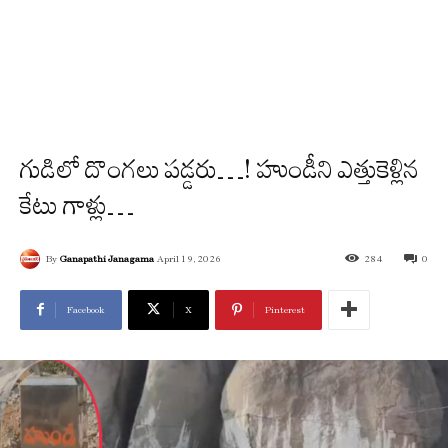
గుడిలో దొంగ‌లు ప‌డ్డ‌రు…! హుండీని ఎత్తుకెళ్లిన
కేటు గాళ్లు…
By
Ganapathi Janagama
April 19, 2026
284
0
Facebook
X
Pinterest