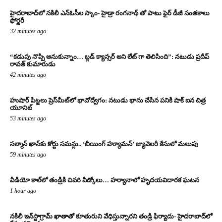
హైదరాబాద్‌లో నకిలీ ఎన్‌ఓసీల స్కాం- హైడ్రా రంగనాథ్ తో పాటు ఫైర్ డీజీ సంతకాలు
ఫోర్జరీ
32 minutes ago
“కడుపు నొప్పి అనుకున్నాం… బ్లడ్ క్యాన్సర్ అని లేట్ గా తెలిసింది”: నటుడు ప్రదీప్
రావత్ కుమారుడు
42 minutes ago
హుషార్ పిట్టలు ప్రెస్‌మీట్‌లో భావోద్వేగం: నటుడు భాను చేసిన పనికి షాక్ ఐన చిత్ర
యూనిట్
53 minutes ago
సల్మాన్ ఖాన్‌కు కోర్టు సమన్లు.. ‘బీయింగ్ హ్యూమన్’ జ్యువెలరీ కేసులో మలుపు
59 minutes ago
వీడియో కాల్‌లో తండ్రికి చివరి వీడ్కోలు… హర్యానాలో హృదయవిదారక ఘటన
1 hour ago
నకిలీ ఇన్‌స్టాగ్రామ్ ఖాతాతో కూతురుని వేధిస్తున్నారని తండ్రి ఫిర్యాదు- హైదరాబాద్‌లో