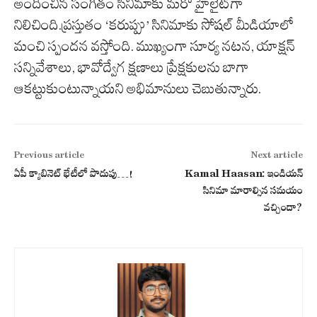
అందించిన సంగీతం సినిమాకు మరో హైలైట్‌గా
నిలిచింది.ప్రస్తుతం ‘కరుప్పు’ సినిమాకు సోషల్ మీడియాలో
మంచి స్పందన వస్తోంది. ముఖ్యంగా సూర్య నటన, యాక్షన్
సన్నివేశాలు, భావోద్వేగ క్షణాలు ప్రేక్షకులను బాగా
ఆకట్టుకుంటున్నాయని అభిమానులు చెబుతున్నారు.
Previous article
Next article
ఏపీ క్యాబినెట్ భేటీలో పొదుపు…!
Kamal Haasan: ఇండియన్
సినిమా మారాల్సిన సమయం
వచ్చిందా?