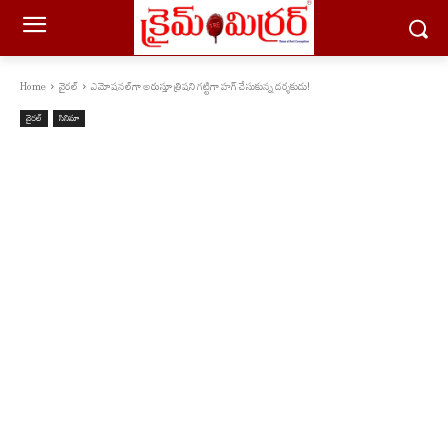
Home
వైరల్
ఎమోషనల్‌గా అరుస్తూ త్రిషని గట్టిగా హగ్ చేసుకున్న దర్శకుడు!
వైరల్
సినిమా