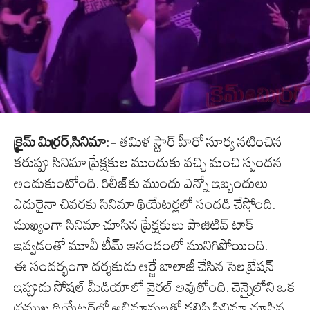
క్రైమ్ మిర్రర్,సినిమా
:- తమిళ స్టార్ హీరో సూర్య నటించిన
కరుప్పు సినిమా ప్రేక్షకుల ముందుకు వచ్చి మంచి స్పందన
అందుకుంటోంది. రిలీజ్‌కు ముందు ఎన్నో ఇబ్బందులు
ఎదురైనా చివరకు సినిమా థియేటర్లలో సందడి చేస్తోంది.
ముఖ్యంగా సినిమా చూసిన ప్రేక్షకులు పాజిటివ్ టాక్
ఇవ్వడంతో మూవీ టీమ్ ఆనందంలో మునిగిపోయింది.
ఈ సందర్భంగా దర్శకుడు ఆర్జే బాలాజీ చేసిన సెలబ్రేషన్
ఇప్పుడు సోషల్ మీడియాలో వైరల్ అవుతోంది. చెన్నైలోని ఒక
ప్రముఖ థియేటర్‌లో అభిమానులతో కలిసి సినిమా చూసిన