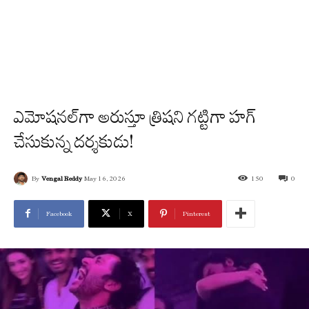
ఎమోషనల్‌గా అరుస్తూ త్రిషని గట్టిగా హగ్
చేసుకున్న దర్శకుడు!
By
Vengal Reddy
May 16, 2026
150
0
Facebook
X
Pinterest