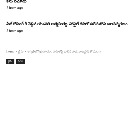
కేసు నమోదు
1 hour ago
నీట్ కోచింగ్ కి వెళ్లిన యువతి ఆత్మహత్య- హాస్టల్ గదిలో ఉరేసుకొని బలవన్మరణం
1 hour ago