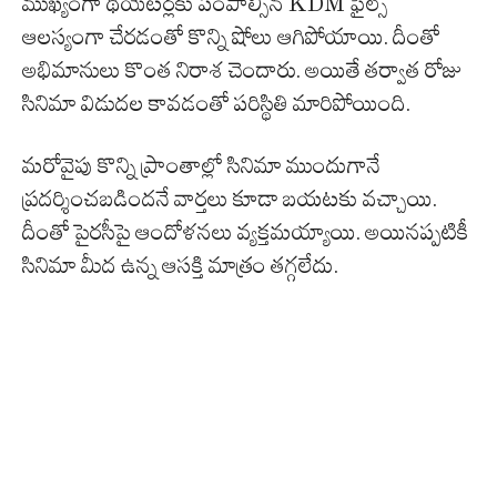
ముఖ్యంగా థియేటర్లకు పంపాల్సిన KDM ఫైల్స్
ఆలస్యంగా చేరడంతో కొన్ని షోలు ఆగిపోయాయి. దీంతో
అభిమానులు కొంత నిరాశ చెందారు. అయితే తర్వాత రోజు
సినిమా విడుదల కావడంతో పరిస్థితి మారిపోయింది.
మరోవైపు కొన్ని ప్రాంతాల్లో సినిమా ముందుగానే
ప్రదర్శించబడిందనే వార్తలు కూడా బయటకు వచ్చాయి.
దీంతో పైరసీపై ఆందోళనలు వ్యక్తమయ్యాయి. అయినప్పటికీ
సినిమా మీద ఉన్న ఆసక్తి మాత్రం తగ్గలేదు.