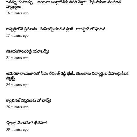
“నన్ను చంపొచ్చు… అయినా బంగ్లాదేశ్‌కు తిరిగి వెళ్తా”.. షేక్ హసీనా సంచలన
వ్యాఖ్యలు!
16 minutes ago
ఆస్పత్రిలోనే ప్రమాదం.. మహిళపై కూలిన స్లాబ్‌.. రాజస్థాన్ లో ఘటన
17 minutes ago
విజయసాయిరెడ్డి యూటర్న్!
21 minutes ago
అమెరికా రాయబారితో సీఎం రేవంత్ రెడ్డి భేటీ.. తెలంగాణ విద్యార్థుల వీసాలపై కీలక
విజ్ఞప్తి
24 minutes ago
క్యాబినెట్ విస్తరణకు నో ఛాన్స్!
26 minutes ago
‘హైడ్రా’ మోదమా? ఖేదమా?
30 minutes ago