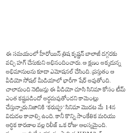
ఈ సమయంలో హీరోయిన్ త్రిష కృష్ణన్ బాలాజీ దగ్గరకు
వచ్చి హగ్ చేసుకుని అభినందించారు. ఆ క్షణం అక్కడున్న
అభిమానులను కూడా ఎమోషనల్ చేసింది. ప్రస్తుతం ఆ
వీడియో సోషల్ మీడియాలో భారీగా షేర్ అవుతోంది.
చాలామంది నెటిజన్లు ఈ వీడియో చూసి సినిమా కోసం టీమ్
ఎంత కష్టపడిందో అర్థమవుతోందని కామెంట్లు
చేస్తున్నారు.నిజానికి ‘కరుప్పు’ సినిమా మొదట మే 14న
విడుదల కావాల్సి ఉంది. కానీ కొన్ని సాంకేతిక మరియు
ఆర్థిక కారణాల వల్ల రిలీజ్ ఒక రోజు ఆలస్యమైంది.