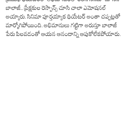
బాలాజీ.. ప్రేక్షకుల రెస్పాన్స్ చూసి చాలా ఎమోషనల్
అయ్యారు. సినిమా పూర్తయ్యాక థియేటర్ అంతా చప్పట్లతో
మార్మోగిపోయింది. అభిమానులు గట్టిగా అరుస్తూ బాలాజీ
పేరు పిలవడంతో ఆయన ఆనందాన్ని ఆపుకోలేకపోయారు.