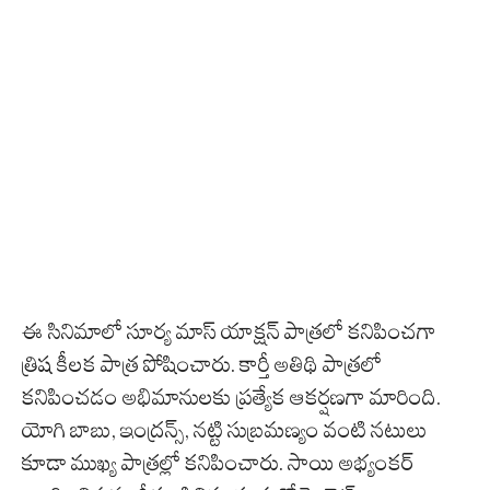
ఈ సినిమాలో సూర్య మాస్ యాక్షన్ పాత్రలో కనిపించగా
త్రిష కీలక పాత్ర పోషించారు. కార్తీ అతిథి పాత్రలో
కనిపించడం అభిమానులకు ప్రత్యేక ఆకర్షణగా మారింది.
యోగి బాబు, ఇంద్రన్స్, నట్టి సుబ్రమణ్యం వంటి నటులు
కూడా ముఖ్య పాత్రల్లో కనిపించారు. సాయి అభ్యంకర్