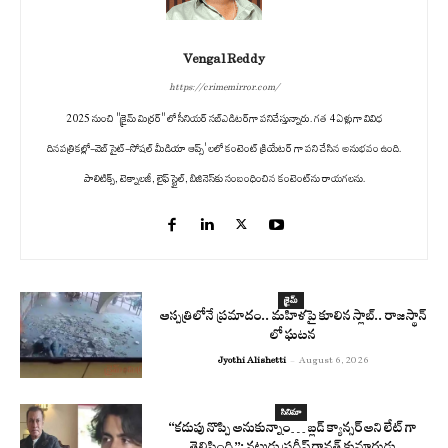
Vengal Reddy
https://crimemirror.com/
2025 నుంచి "క్రైమ్ మిర్రర్" లో సీనియర్ సబ్‌ఎడిటర్‌గా పనిచేస్తున్నారు. గత 4 ఏళ్లుగా వివిధ
దినపత్రికల్లో-వెబ్ సైట్-సోషల్ మీడియా ఆప్స్' లలో కంటెంట్ క్రియేటర్ గా పని చేసిన అనుభవం ఉంది.
పాలిటిక్స్‌, టెక్నాలజీ, లైఫ్‌ స్టైల్‌, బిజినెస్‌కు సంబంధించిన కంటెంట్‌ను రాయగలను.
క్రైమ్
ఆస్పత్రిలోనే ప్రమాదం.. మహిళపై కూలిన స్లాబ్‌.. రాజస్థాన్
లో ఘటన
Jyothi Alishetti
-
August 6, 2026
సినిమా
“కడుపు నొప్పి అనుకున్నాం… బ్లడ్ క్యాన్సర్ అని లేట్ గా