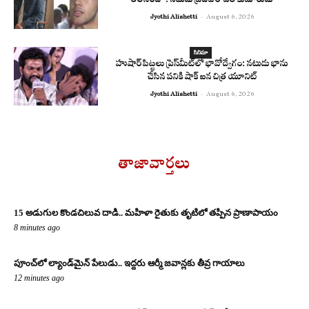
తెలిసింది”: నటుడు ప్రదీప్ రావత్ కుమారుడు
Jyothi Alishetti
-
August 6, 2026
సినిమా
హుషార్ పిట్టలు ప్రెస్‌మీట్‌లో భావోద్వేగం: నటుడు భాను
చేసిన పనికి షాక్ ఐన చిత్ర యూనిట్
Jyothi Alishetti
-
August 6, 2026
తాజావార్తలు
15 అడుగుల కొండచిలువ దాడి.. మహిళా రైతుకు తృటిలో తప్పిన ప్రాణాపాయం
8 minutes ago
పూంచ్‌లో ల్యాండ్‌మైన్ పేలుడు.. ఇద్దరు ఆర్మీ జవాన్లకు తీవ్ర గాయాలు
12 minutes ago