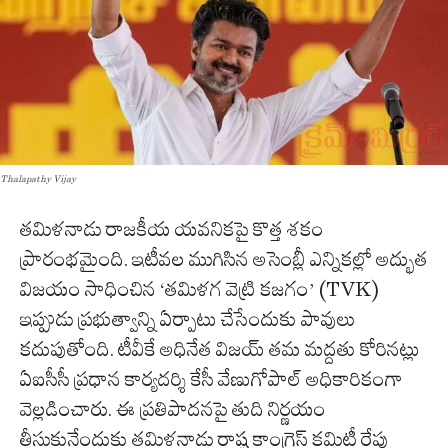
Thalapathy Vijay
తమిళనాడు రాజకీయ యవనికపై కొత్త శకం
ప్రారంభమైంది. ఇటీవల ముగిసిన అసెంబ్లీ ఎన్నికల్లో అద్భుత
విజయం సాధించిన ‘తమిళగ వెట్రి కజగం’ (TVK)
ఇప్పుడు ప్రభుత్వాన్ని ఏర్పాటు చేసేందుకు పావులు
కదుపుతోంది. టీవీకే అధినేత విజయ్ తమ మద్దతు కోరినట్లు
ఏఐసీసీ ప్రధాన కార్యదర్శి కేసీ వేణుగోపాల్ అధికారికంగా
వెల్లడించారు. ఈ ప్రతిపాదనపై తుది నిర్ణయం
తీసుకునేందుకు తమిళనాడు రాష్ట్ర కాంగ్రెస్ కమిటీ రేపు