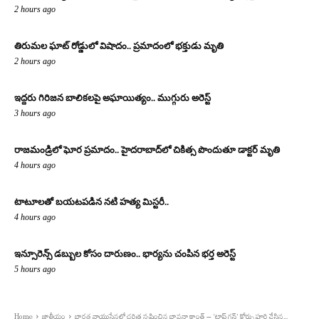
2 hours ago
తిరుమల ఘాట్ రోడ్డులో విషాదం.. ప్రమాదంలో భక్తుడు మృతి
2 hours ago
ఇద్దరు గిరిజన బాలికలపై అఘాయిత్యం.. ముగ్గురు అరెస్ట్
3 hours ago
రాజమండ్రిలో ఘోర ప్రమాదం.. హైదరాబాద్‌లో చికిత్స పొందుతూ డాక్టర్ మృతి
4 hours ago
టాటూలతో బయటపడిన నటి హత్య మిస్టరీ..
4 hours ago
ఇన్సూరెన్స్ డబ్బుల కోసం దారుణం.. భార్యను చంపిన భర్త అరెస్ట్
5 hours ago