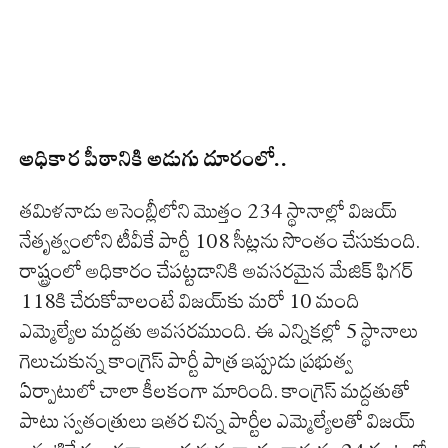
అధికార పీఠానికి అడుగు దూరంలో..
తమిళనాడు అసెంబ్లీలోని మొత్తం 234 స్థానాల్లో విజయ్
నేతృత్వంలోని టీవీకే పార్టీ 108 సీట్లను సొంతం చేసుకుంది.
రాష్ట్రంలో అధికారం చేపట్టడానికి అవసరమైన మేజిక్ ఫిగర్
118కి చేరుకోవాలంటే విజయ్‌కు మరో 10 మంది
ఎమ్మెల్యేల మద్దతు అవసరముంది. ఈ ఎన్నికల్లో 5 స్థానాలు
గెలుచుకున్న కాంగ్రెస్ పార్టీ పాత్ర ఇప్పుడు ప్రభుత్వ
ఏర్పాటులో చాలా కీలకంగా మారింది. కాంగ్రెస్ మద్దతుతో
పాటు స్వతంత్రులు ఇతర చిన్న పార్టీల ఎమ్మెల్యేలతో విజయ్