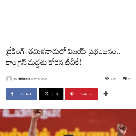
బ్రేకింగ్: తమిళనాడులో విజయ్ ప్రభంజనం..
కాంగ్రెస్ మద్దతు కోరిన టీవీకే!
By
Srikanth
May 5, 2026
226
0
Facebook
X
Pinterest