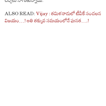
చర్చలు సాగుతున్నాయి.
ALSO READ:
Vijay : త‌మిళ‌నాడులో టీవీకే సంచ‌ల‌న
విజ‌యం…! అతి త‌క్కువ స‌మ‌యంలోనే ఘ‌న‌త‌….!