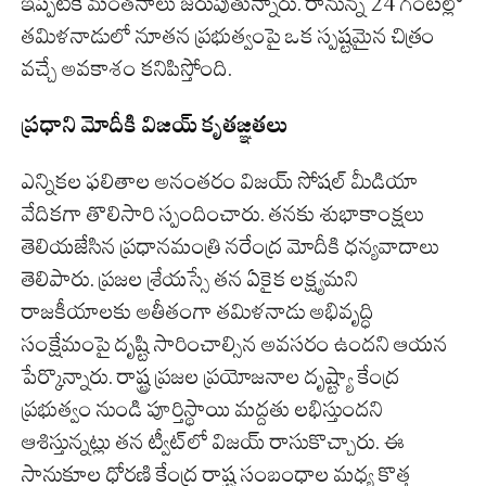
ఇప్పటికే మంతనాలు జరుపుతున్నారు. రానున్న 24 గంటల్లో
తమిళనాడులో నూతన ప్రభుత్వంపై ఒక స్పష్టమైన చిత్రం
వచ్చే అవకాశం కనిపిస్తోంది.
ప్రధాని మోదీకి విజయ్ కృతజ్ఞతలు
ఎన్నికల ఫలితాల అనంతరం విజయ్ సోషల్ మీడియా
వేదికగా తొలిసారి స్పందించారు. తనకు శుభాకాంక్షలు
తెలియజేసిన ప్రధానమంత్రి నరేంద్ర మోదీకి ధన్యవాదాలు
తెలిపారు. ప్రజల శ్రేయస్సే తన ఏకైక లక్ష్యమని
రాజకీయాలకు అతీతంగా తమిళనాడు అభివృద్ధి
సంక్షేమంపై దృష్టి సారించాల్సిన అవసరం ఉందని ఆయన
పేర్కొన్నారు. రాష్ట్ర ప్రజల ప్రయోజనాల దృష్ట్యా కేంద్ర
ప్రభుత్వం నుండి పూర్తిస్థాయి మద్దతు లభిస్తుందని
ఆశిస్తున్నట్లు తన ట్వీట్‌లో విజయ్ రాసుకొచ్చారు. ఈ
సానుకూల ధోరణి కేంద్ర రాష్ట్ర సంబంధాల మధ్య కొత్త