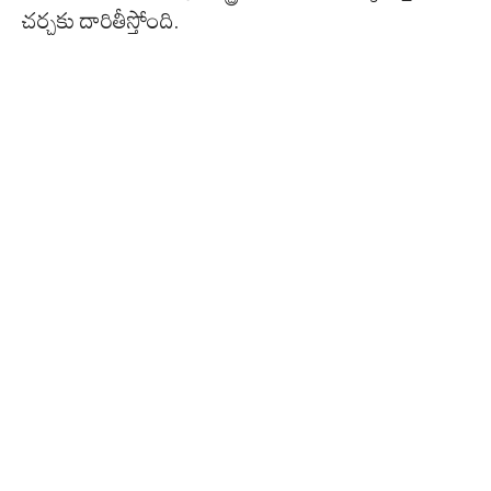
చర్చకు దారితీస్తోంది.