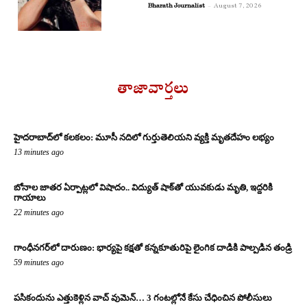
Bharath Journalist
-
August 7, 2026
తాజావార్తలు
హైదరాబాద్‌లో కలకలం: మూసీ నదిలో గుర్తుతెలియని వ్యక్తి మృతదేహం లభ్యం
13 minutes ago
బోనాల జాతర ఏర్పాట్లలో విషాదం.. విద్యుత్ షాక్‌తో యువకుడు మృతి, ఇద్దరికి
గాయాలు
22 minutes ago
గాంధీనగర్‌లో దారుణం: భార్యపై కక్షతో కన్నకూతురిపై లైంగిక దాడికి పాల్పడిన తండ్రి
59 minutes ago
పసికందును ఎత్తుకెళ్లిన వాచ్ వుమెన్… 3 గంటల్లోనే కేసు చేధించిన పోలీసులు