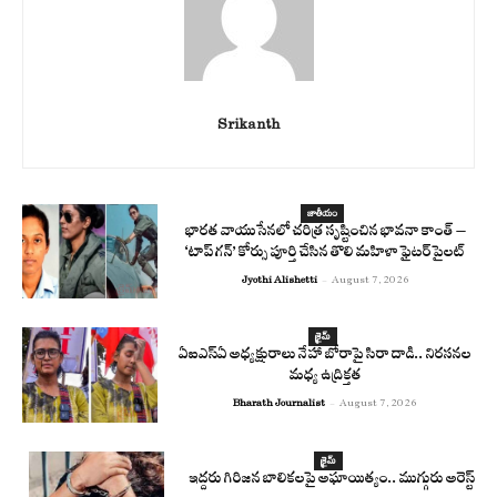
Srikanth
జాతీయం
భారత వాయుసేనలో చరిత్ర సృష్టించిన భావనా కాంత్ –
‘టాప్ గన్’ కోర్సు పూర్తి చేసిన తొలి మహిళా ఫైటర్ పైలట్
Jyothi Alishetti
-
August 7, 2026
క్రైమ్
ఏఐఎస్‌ఏ అధ్యక్షురాలు నేహా బోరాపై సిరా దాడి.. నిరసనల
మధ్య ఉద్రిక్తత
Bharath Journalist
-
August 7, 2026
క్రైమ్
ఇద్దరు గిరిజన బాలికలపై అఘాయిత్యం.. ముగ్గురు అరెస్ట్