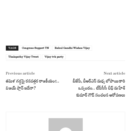
TAGS
Congress Support TN
Rahul Gandhi Wishes Vijay
Thalapathy Vijay Tweet
Vijay tvk party
Previous article
Next article
తమిళ గడ్డపై రసవత్తర రాజకీయం!..
బీజేపీ, బీఆర్ఎస్ మధ్య లోపాయికారి
విజయ్ ప్లాన్ ఇదేనా?
ఒప్పందం.. టీపీసీసీ చీఫ్ మహేశ్
కుమార్ గౌడ్ సంచలన ఆరోపణలు