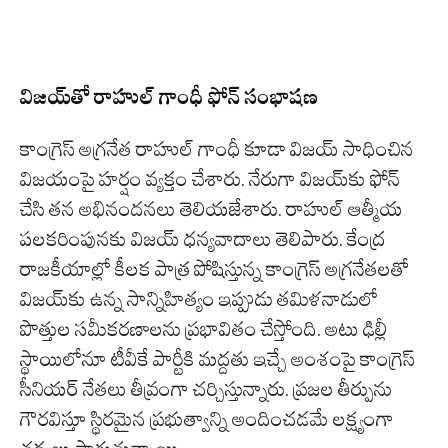
విజయ్‌తో రాహుల్ గాంధీ ఫోన్ సంభాషణ
కాంగ్రెస్ అగ్రనేత రాహుల్ గాంధీ కూడా విజయ్ సాధించిన
విజయంపై హర్షం వ్యక్తం చేశారు. నేరుగా విజయ్‌కు ఫోన్
చేసి తన అభినందనలు తెలియజేశారు. రాహుల్ ఆత్మీయ
పలకరింపునకు విజయ్ ధన్యవాదాలు తెలిపారు. కేంద్ర
రాజకీయాల్లో కీలక పాత్ర పోషిస్తున్న కాంగ్రెస్ అగ్రనేతలతో
విజయ్‌కు ఉన్న సాన్నిహిత్యం ఇప్పుడు తమిళనాడులో
పొత్తుల సమీకరణాలను ప్రభావితం చేస్తోంది. అటు ఢిల్లీ
స్థాయిలోనూ టీవీకే పార్టీకి మద్దతు ఇచ్చే అంశంపై కాంగ్రెస్
సీనియర్ నేతలు తీవ్రంగా చర్చిస్తున్నారు. ప్రజల తీర్పును
గౌరవిస్తూ స్థిరమైన ప్రభుత్వాన్ని అందించడమే లక్ష్యంగా