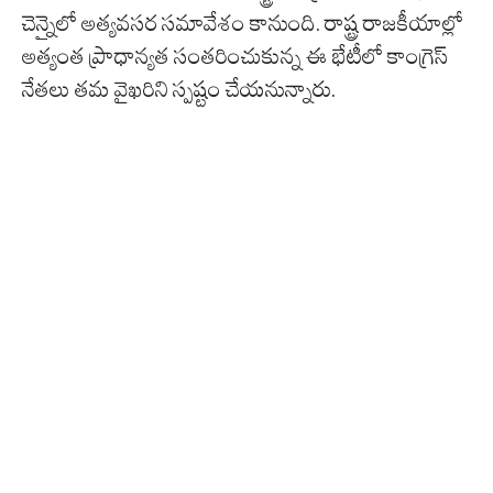
చెన్నైలో అత్యవసర సమావేశం కానుంది. రాష్ట్ర రాజకీయాల్లో
అత్యంత ప్రాధాన్యత సంతరించుకున్న ఈ భేటీలో కాంగ్రెస్
నేతలు తమ వైఖరిని స్పష్టం చేయనున్నారు.