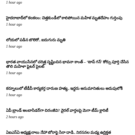
1 hour ago
హైదరాబాద్‌లో కలకలం: చెత్తకుండీలో కాలిపోయిన మహిళ మృతదేహం గుర్తింపు
1 hour ago
లోయలో పడిన బొలెరో.. ఐదుగురు మృతి
1 hour ago
భారత వాయుసేనలో చరిత్ర సృష్టించిన భావనా కాంత్ – ‘టాప్ గన్’ కోర్సు పూర్తి చేసిన
తొలి మహిళా ఫైటర్ పైలట్
1 hour ago
కర్నూలులో టీడీపీ కార్యకర్త దారుణ హత్య.. ఇద్దరు అనుమానితులు అదుపులోకి
1 hour ago
ఏపీ బ్రాండ్ అంబాసిడర్‌గా చిరంజీవి? వైరల్ వార్తలపై మెగా టీమ్ క్లారిటీ
2 hours ago
ఏఐఎస్‌ఏ అధ్యక్షురాలు నేహా బోరాపై సిరా దాడి.. నిరసనల మధ్య ఉద్రిక్తత