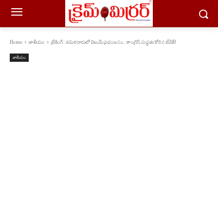
Home
జాతీయం
బ్రేకింగ్: తమిళనాడులో విజయ్ ప్రభంజనం.. కాంగ్రెస్ మద్దతు కోరిన టీవీకే!
జాతీయం