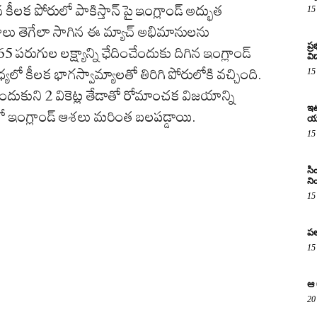
లక పోరులో పాకిస్తాన్ పై ఇంగ్లాండ్‌ అద్భుత
15
రాలు తెగేలా సాగిన ఈ మ్యాచ్ అభిమానులను
ప్
65 పరుగుల లక్ష్యాన్ని ఛేదించేందుకు దిగిన ఇంగ్లాండ్
విద
ధ్యలో కీలక భాగస్వామ్యాలతో తిరిగి పోరులోకి వచ్చింది.
15
ని అందుకుని 2 వికెట్ల తేడాతో రోమాంచక విజయాన్ని
ఇటు
ో ఇంగ్లాండ్ ఆశలు మరింత బలపడ్డాయి.
య
15
సి
ని
15
పల
15
ఆ 
20