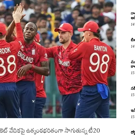
గా
అరె
14
బీ
14
మద
కా
15
నక
15
ఇన
15
ికెట్ వేదికపై ఉత్కంఠభరితంగా సాగుతున్న టీ20
రో