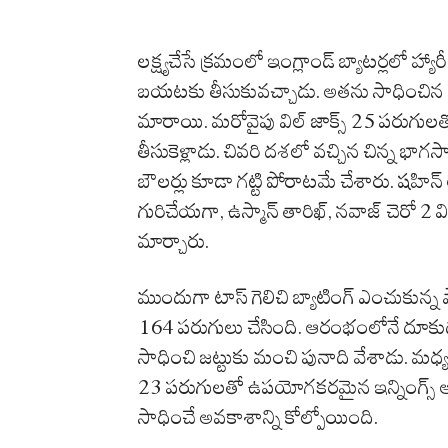
లక్ష్యచేసే క్రమంలో ఇంగ్లాండ్ బ్యాటర్లలో హ్య
బయటకు తీసుకువచ్చాడు. అతను సాధించిన
మారాయి. మరోవైపు విల్ జాక్స్ 25 పరుగుల
తీసుకెళ్లాడు. చివరి దశలో వచ్చిన చిన్న భాగస
బౌలర్లు కూడా గట్టి పోరాటమే చేశారు. షహిన్ ఆఫ్రీ
గురిచేయగా, ఉస్మాన్ తారిఖ్, నవాజ్ చెరో 2 
మార్చారు.
ముందుగా టాస్ గెలిచి బ్యాటింగ్ ఎంచుకున్న పాకి
164 పరుగులు చేసింది. ఆరంభంలోనే దూకుడ
సాధించి జట్టుకు మంచి పునాది వేశాడు. మధ
23 పరుగులతో ఉపయోగకరమైన ఇన్నింగ్స్ ఆడిన
సాధించే అవకాశాన్ని కోల్పోయింది.