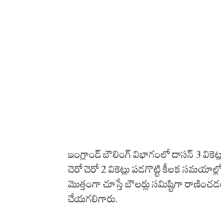
ఇంగ్లాండ్ బౌలింగ్ విభాగంలో డాసన్ 3 వికెట్లు త
చెరో చెరో 2 వికెట్లు పడగొట్టి కీలక సమయాల్ల
మొత్తంగా చూస్తే బౌలర్లు సమిష్టిగా రాణించ
చేయగలిగారు.