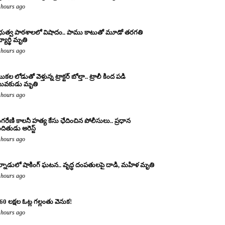
 hours ago
రభుత్వ పాఠశాలలో విషాదం.. పాము కాటుతో మూడో తరగతి
్యార్థి మృతి
 hours ago
కల లోడుతో వెళ్తున్న ట్రాక్టర్ బోల్తా.. ట్రాలీ కింద పడి
ువకుడు మృతి
 hours ago
ంగరేణి కాలనీ హత్య కేసు ఛేదించిన పోలీసులు.. ప్రధాన
ందితుడు అరెస్ట్
 hours ago
్నాడులో షాకింగ్ ఘటన.. వృద్ధ దంపతులపై దాడి, మహిళ మృతి
 hours ago
60 లక్షల ఓట్ల గల్లంతు వెనుక!
 hours ago