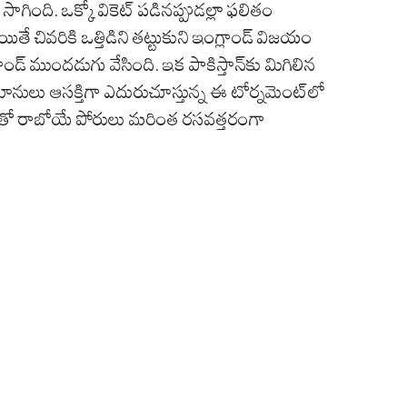
ాగింది. ఒక్కో వికెట్ పడినప్పుడల్లా ఫలితం
ే చివరికి ఒత్తిడిని తట్టుకుని ఇంగ్లాండ్ విజయం
డ్ ముందడుగు వేసింది. ఇక పాకిస్తాన్‌కు మిగిలిన
నులు ఆసక్తిగా ఎదురుచూస్తున్న ఈ టోర్నమెంట్‌లో
ంతో రాబోయే పోరులు మరింత రసవత్తరంగా