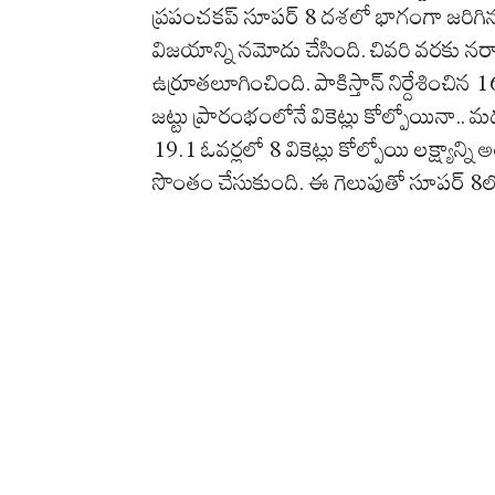
ప్రపంచకప్ సూపర్ 8 దశలో భాగంగా జరిగిన కీ
విజయాన్ని నమోదు చేసింది. చివరి వరకు న
ఉర్రూతలూగించింది. పాకిస్తాన్ నిర్దేశించిన 1
జట్టు ప్రారంభంలోనే వికెట్లు కోల్పోయినా.. మ
19.1 ఓవర్లలో 8 వికెట్లు కోల్పోయి లక్ష్యాన్
సొంతం చేసుకుంది. ఈ గెలుపుతో సూపర్ 8ల