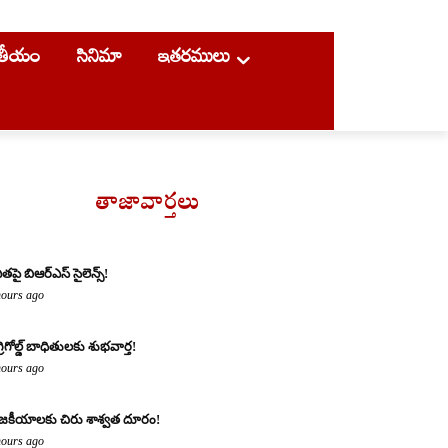
ాతీయం
సినిమా
ఇతరములు
తాజావార్తలు
ితపై బిఆర్ఎస్ సైలెన్స్!
hours ago
్రిగోల్డ్ బాధితులకు శుభవార్త!
hours ago
జకీయాలకు చిరు శాశ్వత దూరం!
hours ago