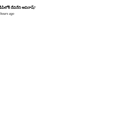
డిపిలోకి దేవినేని అవినాష్?
 hours ago