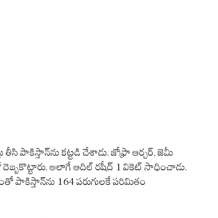
ీసి పాకిస్తాన్‌ను కట్టడి చేశాడు. జోఫ్రా ఆర్చర్, జెమీ
ో దెబ్బకొట్టారు. అలాగే ఆదిల్ రషీద్ 1 వికెట్ సాధించాడు.
డంతో పాకిస్తాన్‌ను 164 పరుగులకే పరిమితం