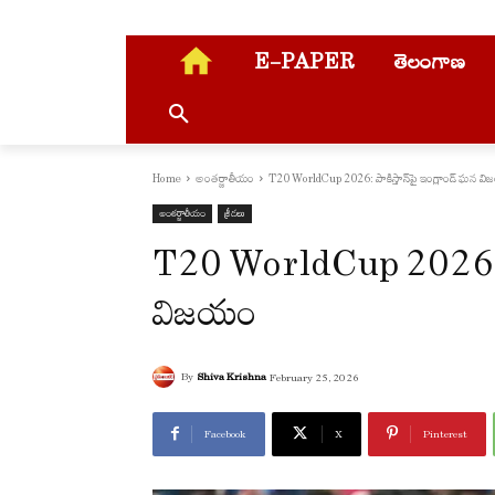
E-PAPER
తెలంగాణ
Home
అంతర్జాతీయం
T20 WorldCup 2026: పాకిస్తాన్‌పై ఇంగ్లాండ్ ఘన వ
అంతర్జాతీయం
క్రీడలు
T20 WorldCup 2026: పాక
విజయం
By
Shiva Krishna
February 25, 2026
Facebook
X
Pinterest