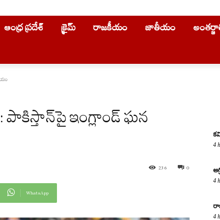
ఆంధ్ర ప్రదేశ్
క్రైమ్
రాజకీయం
జాతీయం
అంతర్జ
ిజయం
ిస్తాన్‌పై ఇంగ్లాండ్ ఘన
కవ
4 
236
0
అగ
4 
WhatsApp
రా
4 