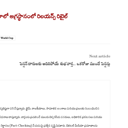
ితాలో అగ్రస్థానంలో రిలయన్స్ రిటైల్
 World Cup
Next article
పెన్షన్ దారులకు అదిరిపోయే శుభవార్త.. ఒకరోజు ముందే పెన్షన్లు
ిటల్ జర్నలిస్టుగా పని చేస్తున్నారు. క్రైమ్, రాజకీయాలు, సామాజిక అంశాలు మరియు ప్రజలకు సంబంధించిన
క కథనాలు రాస్తున్నారు. వార్తలను ప్రచురించే ముందు విశ్వసనీయ వనరులు, అధికారిక ప్రకటనలు మరియు
జ నిర్ధారణ (Fact-Checking) చేయడంపై ప్రత్యేక దృష్టి పెడతారు. డిజిటల్ మీడియా ప్రమాణాలను