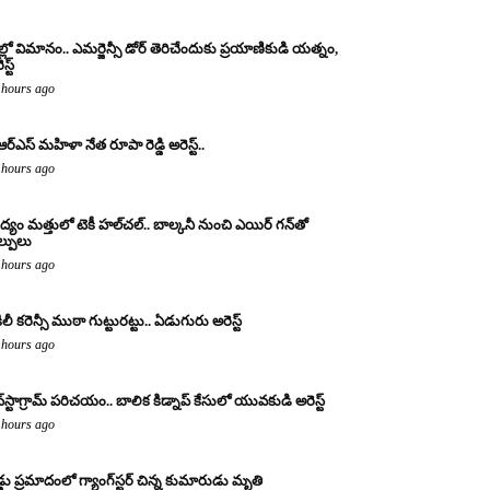
ల్లో విమానం.. ఎమర్జెన్సీ డోర్ తెరిచేందుకు ప్రయాణికుడి యత్నం,
స్ట్
 hours ago
ఆర్ఎస్ మహిళా నేత రూపా రెడ్డి అరెస్ట్..
 hours ago
్యం మత్తులో టెకీ హల్‌చల్.. బాల్కనీ నుంచి ఎయిర్ గన్‌తో
ల్పులు
 hours ago
ిలీ కరెన్సీ ముఠా గుట్టురట్టు.. ఏడుగురు అరెస్ట్
 hours ago
్‌స్టాగ్రామ్ పరిచయం.. బాలిక కిడ్నాప్ కేసులో యువకుడి అరెస్ట్
 hours ago
డ్డు ప్రమాదంలో గ్యాంగ్‌స్టర్ చిన్న కుమారుడు మృతి