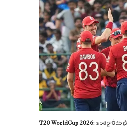
T20 WorldCup 2026:
అంతర్జాతీయ క్ర