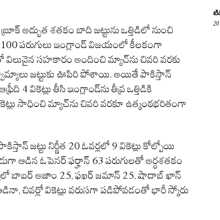
టి
20
ారీ బ్రూక్ అద్భుత శతకం బాది జట్టును ఒత్తిడిలో నుంచి
 100 పరుగులు ఇంగ్లాండ్ విజయంలో కీలకంగా
తో విలువైన సహకారం అందించి మ్యాచ్‌ను చివరి వరకు
్వామ్యాలు జట్టుకు ఊపిరి పోశాయి. అయితే పాకిస్తాన్
ది 4 వికెట్లు తీసి ఇంగ్లాండ్‌ను తీవ్ర ఒత్తిడికి
వికెట్లు సాధించి మ్యాచ్‌ను చివరి వరకూ ఉత్కంఠభరితంగా
స్తాన్ జట్టు నిర్ణీత 20 ఓవర్లలో 9 వికెట్లు కోల్పోయి
ుగా ఆడిన ఓపెనర్ ఫర్హాన్ 63 పరుగులతో అర్ధశతకం
్యలో బాబర్ అజాం 25, ఫఖర్ జమాన్ 25, షాదాబ్ ఖాన్
ా, చివర్లో వికెట్లు వరుసగా పడిపోవడంతో భారీ స్కోరు