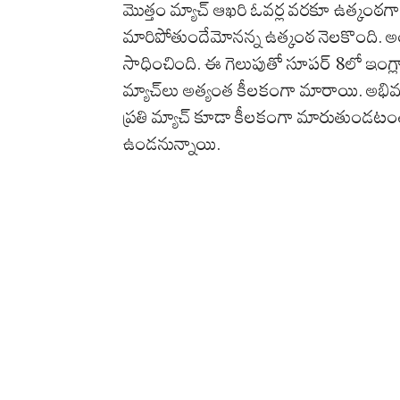
మొత్తం మ్యాచ్ ఆఖరి ఓవర్ల వరకూ ఉత్కంఠగా స
మారిపోతుందేమోనన్న ఉత్కంఠ నెలకొంది. అయిత
సాధించింది. ఈ గెలుపుతో సూపర్ 8లో ఇంగ్లాం
మ్యాచ్‌లు అత్యంత కీలకంగా మారాయి. అభిమా
ప్రతి మ్యాచ్ కూడా కీలకంగా మారుతుండట
ఉండనున్నాయి.