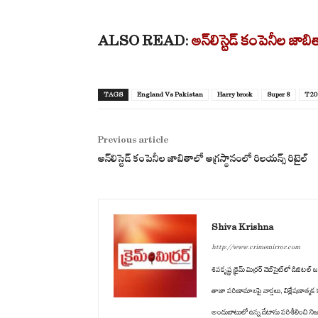
ALSO READ:
అన్‌లిస్టెడ్ కంపెనీల జాబ
TAGS
England Vs Pakistan
Harry brook
Super 8
T20
Previous article
అన్‌లిస్టెడ్ కంపెనీల జాబితాలో అగ్రస్థానంలో రిలయన్స్ రిటైల్
Shiva Krishna
http://www.crimemirror.com
శివకృష్ణ క్రైమ్ మిర్రర్ వెబ్‌సైట్‌లో డిజ
తాజా పరిణామాలపై వార్తలు, విశ్లేషణాత్మ
అందుబాటులో ఉన్న డేటాను పరిశీలించి ని