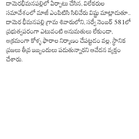
దామెరభీమనపల్లిలో ఏర్పాటు చేసిన, విలేకరుల
సమావేశంలో మాజీ ఎంపిటిసి సిలివేరు విష్ణు మాట్లాడుతూ..
దామెర భీమనపల్లి గ్రామ శివారులోని, సర్వే నెంబర్ 581లో
ప్రభుత్వపరంగా ఎటువంటి అనుమతులు లేకుండా,
అక్రమంగా కోళ్ళ ఫారాల నిర్మాణం చేపట్టడం వల్ల, స్థానిక
ప్రజలు తీవ్ర ఇబ్బందులు పడుతున్నారని ఆవేదన వ్యక్తం
చేశారు.