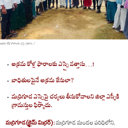
అక్రమ కోళ్ల ఫారాలకు ఎస్సై వత్తాసు...!
అక్రమ కోళ్ల ఫారాలకు ఎస్సై వత్తాసు…!
బాధితులపైనే అక్రమ కేసులా?
మర్రిగూడ ఎస్సైపై చర్యలు తీసుకోవాలని జిల్లా ఎస్పీకి
గ్రామస్తుల ఫిర్యాదు.
మర్రిగూడ(క్రైమ్ మిర్రర్):
మర్రిగూడ మండల పరిధిలోని,