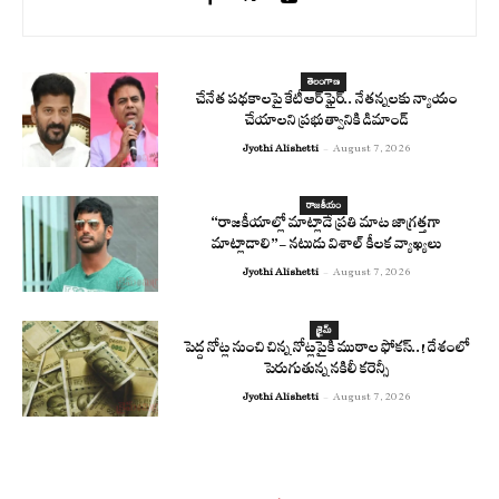
తెలంగాణ
చేనేత పథకాలపై కేటీఆర్ ఫైర్.. నేతన్నలకు న్యాయం
చేయాలని ప్రభుత్వానికి డిమాండ్
Jyothi Alishetti
-
August 7, 2026
రాజకీయం
“రాజకీయాల్లో మాట్లాడే ప్రతి మాట జాగ్రత్తగా
మాట్లాడాలి”- నటుడు విశాల్ కీలక వ్యాఖ్యలు
Jyothi Alishetti
-
August 7, 2026
క్రైమ్
పెద్ద నోట్ల నుంచి చిన్న నోట్లపైకి ముఠాల ఫోకస్..! దేశంలో
పెరుగుతున్న నకిలీ కరెన్సీ
Jyothi Alishetti
-
August 7, 2026