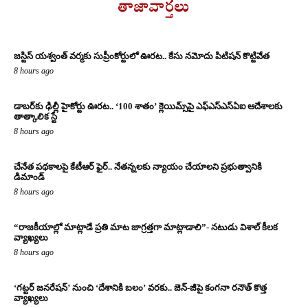
తాజావార్తలు
జస్టిస్ యశ్వంత్ వర్మకు సుప్రీంకోర్టులో ఊరట.. కేసు నమోదు పిటిషన్ కొట్టివేత
8 hours ago
డాబర్‌కు ఢిల్లీ హైకోర్టు ఊరట.. ‘100 శాతం’ క్లెయిమ్స్‌పై ఎఫ్‌ఎస్‌ఎస్‌ఏఐ ఆదేశాలకు
తాత్కాలిక స్టే
8 hours ago
చేనేత పథకాలపై కేటీఆర్ ఫైర్.. నేతన్నలకు న్యాయం చేయాలని ప్రభుత్వానికి
డిమాండ్
8 hours ago
“రాజకీయాల్లో మాట్లాడే ప్రతి మాట జాగ్రత్తగా మాట్లాడాలి”- నటుడు విశాల్ కీలక
వ్యాఖ్యలు
8 hours ago
‘గట్టర్ జనరేషన్’ నుంచి ‘దేశానికి బలం’ వరకు.. జెన్-జీపై కంగనా రనౌత్ కొత్త
వ్యాఖ్యలు