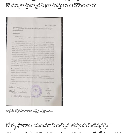
కొమ్ముకాస్తున్నారని గ్రామస్తులు ఆరోపించారు.
అక్రమ కోళ్ల ఫారాలకు ఎస్సై వత్తాసు…!
కోళ్ళ ఫారాల యజమాని ఇచ్చిన తప్పుడు పిటిషన్లపై,