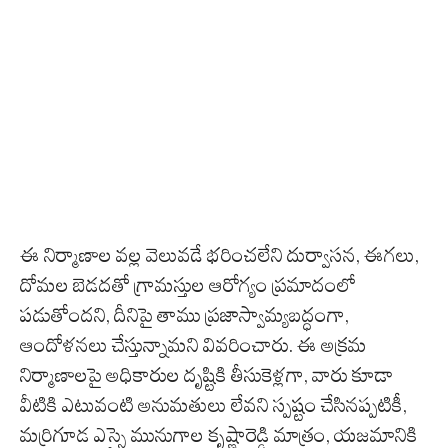
ఈ నిర్మాణాల వల్ల వెలువడే భరించలేని దుర్వాసన, ఈగలు,
దోమల బెడదతో గ్రామస్తుల ఆరోగ్యం ప్రమాదంలో
పడుతోందని, దీనిపై తాము ప్రజాస్వామ్యబద్ధంగా,
ఆందోళనలు చేస్తున్నామని వివరించారు. ఈ అక్రమ
నిర్మాణాలపై అధికారుల దృష్టికి తీసుకెళ్లగా, వారు కూడా
వీటికి ఎటువంటి అనుమతులు లేవని స్పష్టం చేసినప్పటికీ,
మర్రిగూడ ఎస్సై మునుగాల కృష్ణారెడ్డి మాత్రం, యజమానికి