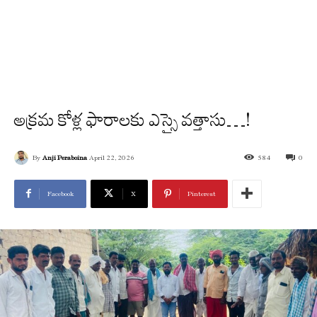
అక్రమ కోళ్ల ఫారాలకు ఎస్సై వత్తాసు…!
By
Anji Peraboina
April 22, 2026
584
0
Facebook
X
Pinterest