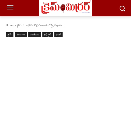
Home
క్రైమ్
అక్రమ కోళ్ల ఫారాలకు ఎస్సై వత్తాసు...!
క్రైమ్
తెలంగాణ
రాజకీయం
లైఫ్ స్టైల్
వైరల్