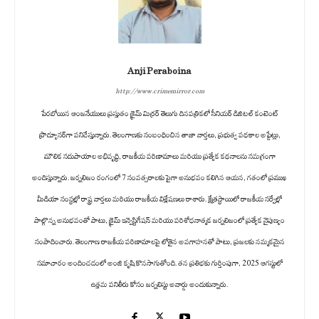
Anji Peraboina
http://www.crimemirror.com
పేరబోయిన ఆంజనేయులు ప్రస్తుతం క్రైమ్ మిర్రర్ తెలుగు దినపత్రికలో సీనియర్ డిజిటల్ కంటెంట్
ప్రొడ్యూసర్‌గా పనిచేస్తున్నారు. తెలంగాణకు సంబంధించిన తాజా వార్తలు, ప్రభుత్వ పథకాల అప్డేట్లు,
మౌలిక సదుపాయాల అభివృద్ధి, రాజకీయ పరిణామాలు మరియు ప్రత్యేక కథనాలను సమగ్రంగా
అందిస్తున్నారు. జర్నలిజం రంగంలో 7 సంవత్సరాలకు పైగా అనుభవం కలిగిన ఆయన, గతంలో ప్రముఖ
మీడియా సంస్థల్లో రాష్ట్ర వార్తలు మరియు రాజకీయ విశ్లేషణలు రాశారు. క్షేత్రస్థాయిలో రాజకీయ సర్వేల్లో
పాల్గొన్న అనుభవంతో పాటు, క్రైమ్ ఇన్వెస్టిగేషన్ మరియు పరిశోధనాత్మక జర్నలిజంలో ప్రత్యేక నైపుణ్యం
సంపాదించారు. తెలంగాణ రాజకీయ పరిణామాలపై లోతైన అవగాహనతో పాటు, ప్రజలకు నమ్మకమైన
సమాచారం అందించడంలో అంజి కృషి కొనసాగుతోంది. తన ప్రతిభకు గుర్తింపుగా, 2025 ఆగస్టులో
ఉత్తమ పనితీరు కోసం జర్నలిస్టు అవార్డు అందుకున్నారు.