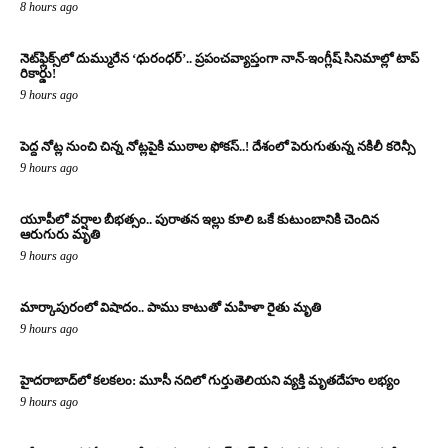
8 hours ago
నెట్‌ఫ్లిక్స్‌లో దుమ్మురేన ‘ధురంధర్’.. ప్రపంచవ్యాప్తంగా నాన్-ఇంగ్లీష్ సినిమాల్లో టాప్
రికార్డు!
9 hours ago
పెద్ద నోట్ల నుంచి చిన్న నోట్లపైకి ముఠాల ఫోకస్..! దేశంలో పెరుగుతున్న నకిలీ కరెన్సీ
9 hours ago
యూపీలో వర్షాల బీభత్సం.. పురాతన ఇల్లు కూలి ఒకే కుటుంబానికి చెందిన
ఆరుగురు మృతి
9 hours ago
మార్కాపురంలో విషాదం.. పాము కాటుతో మహిళా రైతు మృతి
9 hours ago
హైదరాబాద్‌లో కలకలం: మూసీ నదిలో గుర్తుతెలియని వ్యక్తి మృతదేహం లభ్యం
9 hours ago