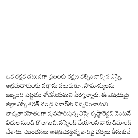
ఒక రక్షక భటుడిగా ప్రజలకు రక్షణ కల్పించాల్సిన ఎస్సై,
అక్రమదారులకు వత్తాసు పలుకుతూ, సామాన్యులను
ఇబ్బంది పెట్టడం శోచనీయమని పేర్కొన్నారు. ఈ విషయమై
జిల్లా ఎస్పీ శరత్ చంద్ర పవార్‌కు విన్నవించామని,
బాధ్యతారహితంగా వ్యవహరిస్తున్న ఎస్సై కృష్ణారెడ్డిని వెంటనే
విధుల నుండి తొలగించి, సస్పెండ్ చేయాలని వారు డిమాండ్
చేశారు. నిబంధనలు అతిక్రమిస్తున్న వారిపై చర్యలు తీసుకునే