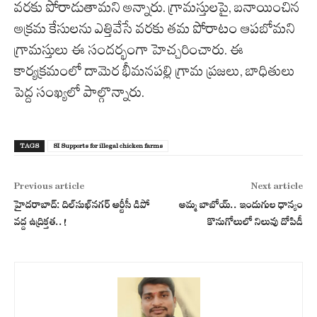
వరకు పోరాడుతామని అన్నారు. గ్రామస్తులపై, బనాయించిన
అక్రమ కేసులను ఎత్తివేసే వరకు తమ పోరాటం ఆపబోమని
గ్రామస్తులు ఈ సందర్భంగా హెచ్చరించారు. ఈ
కార్యక్రమంలో దామెర భీమనపల్లి గ్రామ ప్రజలు, బాధితులు
పెద్ద సంఖ్యలో పాల్గొన్నారు.
TAGS
SI Supports for illegal chicken farms
Previous article
Next article
హైదరాబాద్: దిల్‍సుఖ్‍నగర్ ఆర్టీసీ డిపో
అమ్మ బాబోయ్.. ఇందుగుల ధాన్యం
వద్ద ఉద్రిక్తత..!
కొనుగోలులో నిలువు దోపిడీ