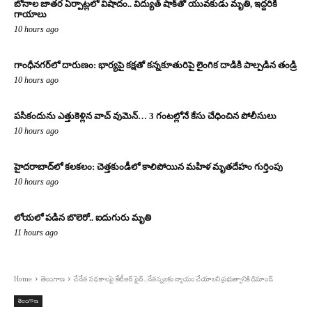
బోనాల జాతర ఏర్పాట్లలో విషాదం.. విద్యుత్ షాక్‌తో యువకుడు మృతి, ఇద్దరికి
గాయాలు
10 hours ago
గాంధీనగర్‌లో దారుణం: భార్యపై కక్షతో కన్నకూతురిపై లైంగిక దాడికి పాల్పడిన తండ్రి
10 hours ago
పసికందును ఎత్తుకెళ్లిన వాచ్ వుమెన్… 3 గంటల్లోనే కేసు చేధించిన పోలీసులు
10 hours ago
హైదరాబాద్‌లో కలకలం: చెత్తకుండీలో కాలిపోయిన మహిళ మృతదేహం గుర్తింపు
10 hours ago
లోయలో పడిన బొలెరో.. ఐదుగురు మృతి
11 hours ago