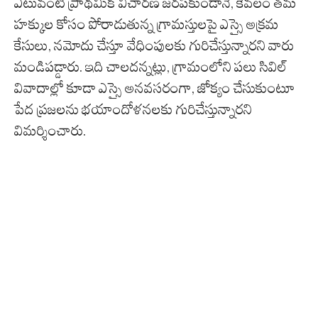
ఎటువంటి ప్రాథమిక విచారణ జరపకుండానే, కేవలం తమ
హక్కుల కోసం పోరాడుతున్న గ్రామస్తులపై ఎస్సై అక్రమ
కేసులు, నమోదు చేస్తూ వేధింపులకు గురిచేస్తున్నారని వారు
మండిపడ్డారు. ఇది చాలదన్నట్లు, గ్రామంలోని పలు సివిల్
వివాదాల్లో కూడా ఎస్సై అనవసరంగా, జోక్యం చేసుకుంటూ
పేద ప్రజలను భయాందోళనలకు గురిచేస్తున్నారని
విమర్శించారు.